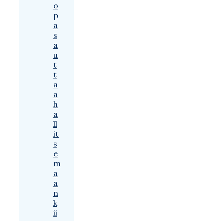
o
p
a
s
a
u
t
t
a
a
h
a
ll
it
s
e
m
a
a
n
k
ii