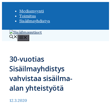
Siirry
sisältöön
Mediamyynti
Toimitus
Sisäilmayhdistys
Valikko
30-vuotias
Sisäilmayhdistys
vahvistaa sisäilma-
alan yhteistyötä
12.3.2020