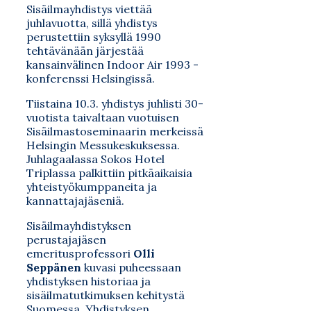
Sisäilmayhdistys viettää
juhlavuotta, sillä yhdistys
perustettiin syksyllä 1990
tehtävänään järjestää
kansainvälinen Indoor Air 1993 -
konferenssi Helsingissä.
Tiistaina 10.3. yhdistys juhlisti 30-
vuotista taivaltaan vuotuisen
Sisäilmastoseminaarin merkeissä
Helsingin Messukeskuksessa.
Juhlagaalassa Sokos Hotel
Triplassa palkittiin pitkäaikaisia
yhteistyökumppaneita ja
kannattajajäseniä.
Sisäilmayhdistyksen
perustajajäsen
emeritusprofessori
Olli
Seppänen
kuvasi puheessaan
yhdistyksen historiaa ja
sisäilmatutkimuksen kehitystä
Suomessa. Yhdistyksen