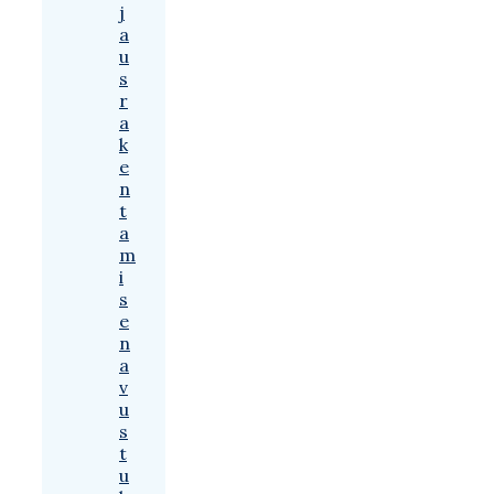
j
a
u
s
r
a
k
e
n
t
a
m
i
s
e
n
a
v
u
s
t
u