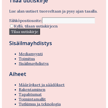
Tilaa uutiskirje
Lue alan uutiset tuoreeltaan ja pysy ajan tasalla.
Sähköpostiosoite:
Kyllä, tilaan uutiskirjeen
Sisäilmayhdistys
Mediamyynti
Toimitus
Sisäilmayhdistys
Aiheet
Määräykset ja säädökset
Rakentaminen
Tapahtumat
Toimintamallit
Tutkimus ja teknologia