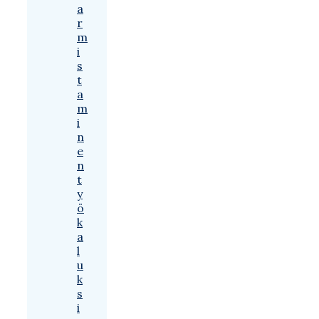
a
r
m
i
s
t
a
m
i
n
e
n
t
y
ö
k
a
l
u
k
s
i