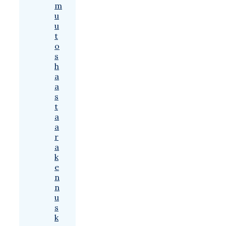
m
u
u
t
o
s
h
a
a
s
t
a
a
r
a
k
e
n
n
u
s
k