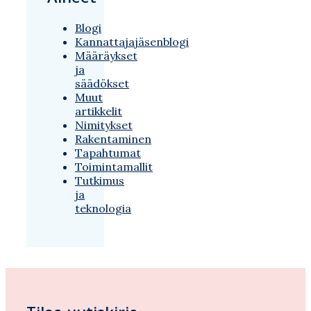
Blogi
Kannattajajäsenblogi
Määräykset
ja
säädökset
Muut
artikkelit
Nimitykset
Rakentaminen
Tapahtumat
Toimintamallit
Tutkimus
ja
teknologia