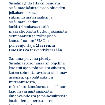
Sisäilmayhdistyksen panosta
sisäilmaa käsittelevien ohjeiden
julkaisemisessa,
rakennusmateriaalien ja
sisäilman laadun
luokittelemisessa sekä
määrätietoista tiedon jakamista
seminaarien ja työpajojen
kautta”, sanoo ISIAQ:n
puheenjohtaja
Marzenna
Dudzinska
tervehdyksessään.
Samana päivänä pidetyn
Sisäilmastoseminaarin ohjelma
koostui ajankohtaisista aiheista,
kuten toimintatavoista sisäilma-
asioissa, epäpuhtauksien
mittaamisesta,
mikrobitutkimuksesta, sisäilman
laadun varmistamisesta,
ilmanvaihdosta ja painesuhteista,
lattioiden ja perustusten