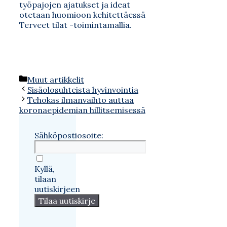
työpajojen ajatukset ja ideat
otetaan huomioon kehitettäessä
Terveet tilat -toimintamallia.
Kategoriat
Muut artikkelit
Sisäolosuhteista hyvinvointia
Tehokas ilmanvaihto auttaa
koronaepidemian hillitsemisessä
Sähköpostiosoite:
Kyllä,
tilaan
uutiskirjeen