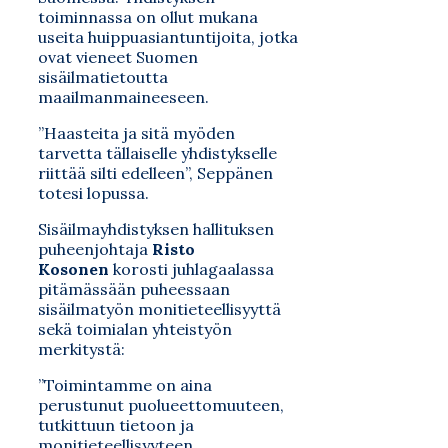
toiminnassa on ollut mukana
useita huippuasiantuntijoita, jotka
ovat vieneet Suomen
sisäilmatietoutta
maailmanmaineeseen.
”Haasteita ja sitä myöden
tarvetta tällaiselle yhdistykselle
riittää silti edelleen”, Seppänen
totesi lopussa.
Sisäilmayhdistyksen hallituksen
puheenjohtaja
Risto
Kosonen
korosti juhlagaalassa
pitämässään puheessaan
sisäilmatyön monitieteellisyyttä
sekä toimialan yhteistyön
merkitystä:
”Toimintamme on aina
perustunut puolueettomuuteen,
tutkittuun tietoon ja
monitieteellisyyteen.