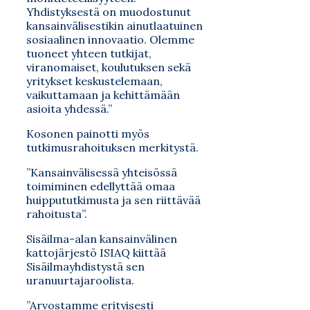
Yhdistyksestä on muodostunut
kansainvälisestikin ainutlaatuinen
sosiaalinen innovaatio. Olemme
tuoneet yhteen tutkijat,
viranomaiset, koulutuksen sekä
yritykset keskustelemaan,
vaikuttamaan ja kehittämään
asioita yhdessä.”
Kosonen painotti myös
tutkimusrahoituksen merkitystä.
”Kansainvälisessä yhteisössä
toimiminen edellyttää omaa
huippututkimusta ja sen riittävää
rahoitusta”.
Sisäilma-alan kansainvälinen
kattojärjestö ISIAQ kiittää
Sisäilmayhdistystä sen
uranuurtajaroolista.
”Arvostamme erityisesti