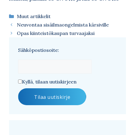
Kategoriat
Muut artikkelit
Neuvontaa sisäilmaongelmista kärsiville
Opas kiinteistökaupan turvaajaksi
Sähköpostiosoite:
Kyllä, tilaan uutiskirjeen