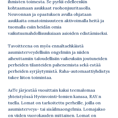
ihmisten toimesta. Se pyrkii edelleenkin
kohtaamaan asukkaat ruohonjuuritasolla.
Neuvonnan ja opastuksen avulla ohjataan
asukkaita omatoimisuuteen aktivoimalla heitä ja
tuomalla esiin heidän omia
vaikutusmahdollisuuksiaan asioiden edistämiseksi.
Tavoitteena on myös ennaltaehkäistä
asumisterveydellisiin ongelmiin ja niiden
aiheuttamiin taloudellisiin vaikeuksiin joutuneiden
perheiden tilanteiden pahenemista sekä estää
perheiden syrjäytymistä. Raha-automaattiyhdistys
tukee liiton toimintaa.
AsTe järjestää vuosittain kaksi teemalomaa
yhteistyössä Hyvinvointi-lomien kanssa, RAY:n
tuella. Lomat on tarkoitettu perheille, joilla on
asumisterveys- tai sisäilmaongelmia. Lomajakso
on viiden vuorokauden mittainen. Lomat on