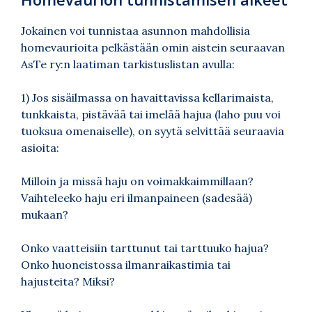
Jokainen voi tunnistaa asunnon mahdollisia
homevaurioita pelkästään omin aistein seuraavan
AsTe ry:n laatiman tarkistuslistan avulla:
1) Jos sisäilmassa on havaittavissa kellarimaista,
tunkkaista, pistävää tai imelää hajua (laho puu voi
tuoksua omenaiselle), on syytä selvittää seuraavia
asioita:
Milloin ja missä haju on voimakkaimmillaan?
Vaihteleeko haju eri ilmanpaineen (sadesää)
mukaan?
Onko vaatteisiin tarttunut tai tarttuuko hajua?
Onko huoneistossa ilmanraikastimia tai
hajusteita? Miksi?