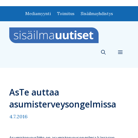
Siirry
Mediamyynti
Toimitus
Sisäilmayhdistys
sisältöön
Valikko
AsTe auttaa
asumisterveysongelmissa
4.7.2016
Asumisterveysliitto on asumisterveysongelmia kärsivien