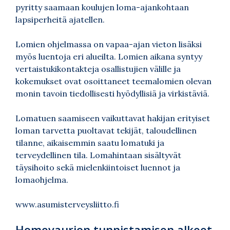
pyritty saamaan koulujen loma-ajankohtaan
lapsiperheitä ajatellen.
Lomien ohjelmassa on vapaa-ajan vieton lisäksi
myös luentoja eri alueilta. Lomien aikana syntyy
vertaistukikontakteja osallistujien välille ja
kokemukset ovat osoittaneet teemalomien olevan
monin tavoin tiedollisesti hyödyllisiä ja virkistäviä.
Lomatuen saamiseen vaikuttavat hakijan erityiset
loman tarvetta puoltavat tekijät, taloudellinen
tilanne, aikaisemmin saatu lomatuki ja
terveydellinen tila. Lomahintaan sisältyvät
täysihoito sekä mielenkiintoiset luennot ja
lomaohjelma.
www.asumisterveysliitto.fi
Homevaurion tunnistamisen alkeet