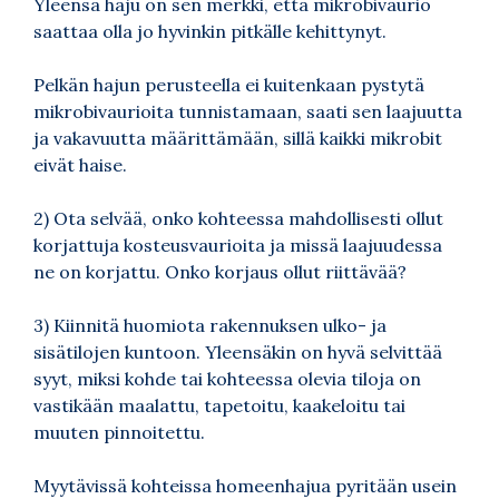
Yleensä haju on sen merkki, että mikrobivaurio
saattaa olla jo hyvinkin pitkälle kehittynyt.
Pelkän hajun perusteella ei kuitenkaan pystytä
mikrobivaurioita tunnistamaan, saati sen laajuutta
ja vakavuutta määrittämään, sillä kaikki mikrobit
eivät haise.
2) Ota selvää, onko kohteessa mahdollisesti ollut
korjattuja kosteusvaurioita ja missä laajuudessa
ne on korjattu. Onko korjaus ollut riittävää?
3) Kiinnitä huomiota rakennuksen ulko- ja
sisätilojen kuntoon. Yleensäkin on hyvä selvittää
syyt, miksi kohde tai kohteessa olevia tiloja on
vastikään maalattu, tapetoitu, kaakeloitu tai
muuten pinnoitettu.
Myytävissä kohteissa homeenhajua pyritään usein