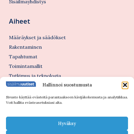
Sisäilmayhdistys
Aiheet
Määräykset ja säädökset
Rakentaminen
Tapahtumat
Toimintamallit
Tutkimus ja teknologia
Hallinnoi suostumusta
Tutustu myös
Sivusto käyttää evästeitä parantaakseen kävijäkokemusta ja analytiikkaa.
Voit hallita evästeasetuksiasi alta.
Kannattajajäsenblogi
Blogi
Hyväksy
Nimitykset