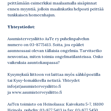
peittämään esimerkiksi maalaamalla sisäpinnat
ennen myyntiä, jolloin maalinkatku helposti peittää
tunkkaisen homeenhajun.
Yhteystiedot:
Asumisterveysliitto AsTe ry puhelinpalvelun
numero on 03-8775413. Soita, jos epäilet
asunnossasi olevan tällaisia ongelmia. Tarvitsetko
neuvontaa, miten toimia ongelmatilanteissa. Onko
vaikeuksia asuntokaupassa?
Kysymyksiä liittoon voi laittaa myös sähköpostilla
tai
Kysy-lomakkeella
netistä. Yhteydet
info(at)asumisterveysliitto.fi
ja
www.asumisterveysliitto.fi
AsTen toimisto on Heinolassa: Kaivokatu 5-7, 18100
Heinola, puhelin: 03-877 5413 ja fax: 03-877 5450