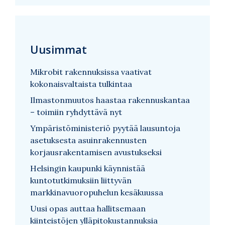
Uusimmat
Mikrobit rakennuksissa vaativat
kokonaisvaltaista tulkintaa
Ilmastonmuutos haastaa rakennuskantaa
– toimiin ryhdyttävä nyt
Ympäristöministeriö pyytää lausuntoja
asetuksesta asuinrakennusten
korjausrakentamisen avustukseksi
Helsingin kaupunki käynnistää
kuntotutkimuksiin liittyvän
markkinavuoropuhelun kesäkuussa
Uusi opas auttaa hallitsemaan
kiinteistöjen ylläpitokustannuksia