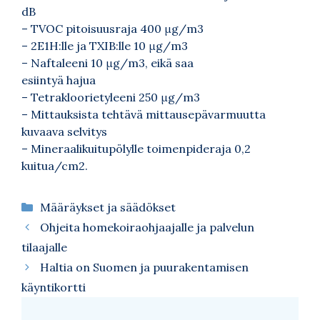
dB
– TVOC pitoisuusraja 400 μg/m3
– 2E1H:lle ja TXIB:lle 10 μg/m3
– Naftaleeni 10 μg/m3, eikä saa
esiintyä hajua
– Tetrakloorietyleeni 250 μg/m3
– Mittauksista tehtävä mittausepävarmuutta
kuvaava selvitys
– Mineraalikuitupölylle toimenpideraja 0,2
kuitua/cm2.
Kategoriat
Määräykset ja säädökset
Ohjeita homekoiraohjaajalle ja palvelun
tilaajalle
Haltia on Suomen ja puurakentamisen
käyntikortti