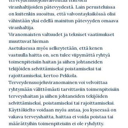
terveydensuojeluvalvontaa tekevien
viranhaltijoiden pätevyydestä. Lain perusteluissa
on kuitenkin suositus, että valvontayksikössä olisi
vähintään yksi edellä mainitun pätevyyden omaava
viranhaltija.
Viranomaisten valtuudet ja tekniset vaatimukset
muuttuvat hieman
Asetuksessa myös selkeytetään, että kenen
vastuulla haitta on, sen tulee viipymättä ryhtyä
toimenpiteisiin haitan ja siihen johtaneiden
tekijöiden selvittämiseksi poistamiseksi tai
rajoittamiseksi, kertoo Pekkola.
Terveydensuojeluviranomainen voi velvoittaa
ryhtymään välittömästi tarvittaviin toimenpiteisiin
terveyshaitan ja siihen johtaneiden tekijöiden
selvittämiseksi, poistamiseksi tai rajoittamiseksi.
Käyttökielto voidaan myös antaa, jos kyseessä on
vakava terveyshaitta, haittaa ei voida poistaa tai
määrättyihin toimenpiteisiin ei ole ryhdytty.