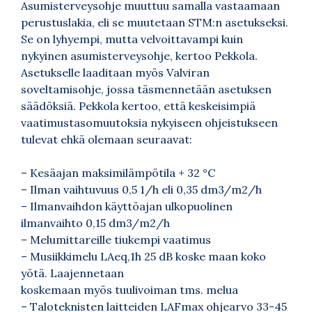
Asumisterveysohje muuttuu samalla vastaamaan
perustuslakia, eli se muutetaan STM:n asetukseksi.
Se on lyhyempi, mutta velvoittavampi kuin
nykyinen asumisterveysohje, kertoo Pekkola.
Asetukselle laaditaan myös Valviran
soveltamisohje, jossa täsmennetään asetuksen
säädöksiä. Pekkola kertoo, että keskeisimpiä
vaatimustasomuutoksia nykyiseen ohjeistukseen
tulevat ehkä olemaan seuraavat:
– Kesäajan maksimilämpötila + 32 °C
– Ilman vaihtuvuus 0,5 1/h eli 0,35 dm3/m2/h
– Ilmanvaihdon käyttöajan ulkopuolinen
ilmanvaihto 0,15 dm3/m2/h
– Melumittareille tiukempi vaatimus
– Musiikkimelu LAeq,1h 25 dB koske maan koko
yötä. Laajennetaan
koskemaan myös tuulivoiman tms. melua
– Taloteknisten laitteiden LAFmax ohjearvo 33-45