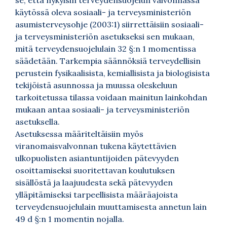
se, että nykyisin terveydensuojelun valvonnassa
käytössä oleva sosiaali- ja terveysministeriön
asumisterveysohje (2003:1) siirrettäisiin sosiaali-
ja terveysministeriön asetukseksi sen mukaan,
mitä terveydensuojelulain 32 §:n 1 momentissa
säädetään. Tarkempia säännöksiä terveydellisin
perustein fysikaalisista, kemiallisista ja biologisista
tekijöistä asunnossa ja muussa oleskeluun
tarkoitetussa tilassa voidaan mainitun lainkohdan
mukaan antaa sosiaali- ja terveysministeriön
asetuksella.
Asetuksessa määriteltäisiin myös
viranomaisvalvonnan tukena käytettävien
ulkopuolisten asiantuntijoiden pätevyyden
osoittamiseksi suoritettavan koulutuksen
sisällöstä ja laajuudesta sekä pätevyyden
ylläpitämiseksi tarpeellisista määräajoista
terveydensuojelulain muuttamisesta annetun lain
49 d §:n 1 momentin nojalla.