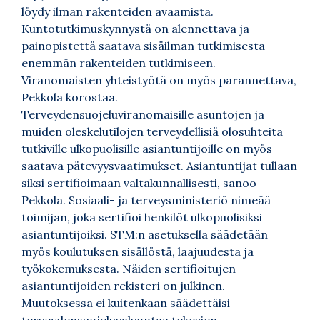
löydy ilman rakenteiden avaamista.
Kuntotutkimuskynnystä on alennettava ja
painopistettä saatava sisäilman tutkimisesta
enemmän rakenteiden tutkimiseen.
Viranomaisten yhteistyötä on myös parannettava,
Pekkola korostaa.
Terveydensuojeluviranomaisille asuntojen ja
muiden oleskelutilojen terveydellisiä olosuhteita
tutkiville ulkopuolisille asiantuntijoille on myös
saatava pätevyysvaatimukset. Asiantuntijat tullaan
siksi sertifioimaan valtakunnallisesti, sanoo
Pekkola. Sosiaali- ja terveysministeriö nimeää
toimijan, joka sertifioi henkilöt ulkopuolisiksi
asiantuntijoiksi. STM:n asetuksella säädetään
myös koulutuksen sisällöstä, laajuudesta ja
työkokemuksesta. Näiden sertifioitujen
asiantuntijoiden rekisteri on julkinen.
Muutoksessa ei kuitenkaan säädettäisi