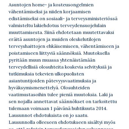
Asuntojen home- ja kosteusongelmien
vähentämiseksi ja niiden korjaamisen
edistämiseksi on sosiaali- ja terveysministeriössä
valmisteltu lakiehdotus terveydensuojelulain
muuttamisesta. Siinä ehdotetaan muutettavaksi
eräitä asuntojen ja muiden oleskelutilojen
terveyshaittojen ehkäisemiseen, vähentämiseen ja
poistamiseen liittyviä säännöksiä. Muutoksella
pyritään muun muassa yhtenäistämään
terveydellisiä olosuhteita koskevia selvityksiä ja
tutkimuksia tekevien ulkopuolisten
asiantuntijoiden pätevyysvaatimuksia ja
hyväksymismenettelyä. Olosuhteiden
vaatimustasoihin tulee pieniä muutoksia. Laki ja
sen nojalla annettavat säännökset on tarkoitettu
tulemaan voimaan 1 päivänä huhtikuuta 2014.
Lausunnot ehdotuksista on jo saatu.
Lausunnolla olleeseen ehdotukseen sisältyi myös