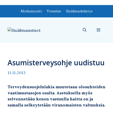
Siirry
Mediamyynti
Toimitus
Sisäilmayhdistys
sisältöön
Valikko
Asumisterveysohje uudistuu
11.11.2013
Terveydensuojelulakia muutetaan olosuhteiden
vaatimustasojen osalta. Asetuksella myös
selvennetään kenen vastuulla haitta on ja
samalla selkeytetään viranomaisten valtuuksia.