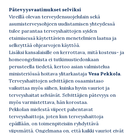
Pätevyysvaatimukset selviksi
Vireillä olevan terveydensuojelulain sekä
asumisterveysohjeen uudistamisen yhteydessä
tulee parantaa terveyshaittojen syiden
etsimisessä käytettävien menetelmien laatua ja
selkeyttää ohjearvojen käyttöä.
Lisäksi kansalaisille on kerrottava, mitä kosteus- ja
homeongelmista ei tutkimustiedonkaan
perusteella tiedetä, kertoo asian valmistelua
ministeriössä hoitava ylitarkastaja
Vesa Pekkola
.
Terveyshaittojen selvittäjien osaamistaso
vaikuttaa myös siihen, kuinka hyvin vauriot ja
terveyshaitat selviävät. Selvittäjien pätevyys on
myös varmistettava, hän korostaa.
Pekkolan mielestä viipeet pahentavat
terveyshaittoja, joten kun terveyshaittoja
epäillään, on toimenpiteisiin ryhdyttävä
viipymättä. Ongelmana on, että kaikki vauriot eivät