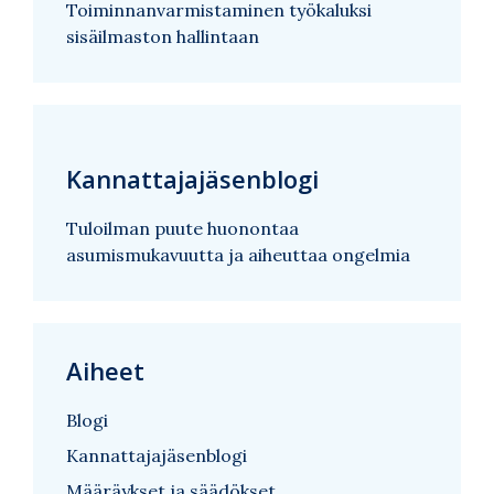
Toiminnanvarmistaminen työkaluksi
sisäilmaston hallintaan
Kannattajajäsenblogi
Tuloilman puute huonontaa
asumismukavuutta ja aiheuttaa ongelmia
Aiheet
Blogi
Kannattajajäsenblogi
Määräykset ja säädökset