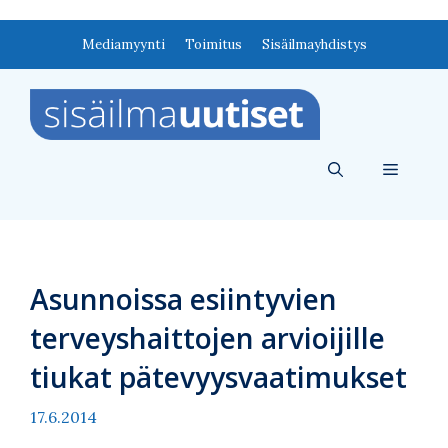
Siirry
Mediamyynti
Toimitus
Sisäilmayhdistys
sisältöön
Valikko
Asunnoissa esiintyvien
terveyshaittojen arvioijille
tiukat pätevyysvaatimukset
17.6.2014