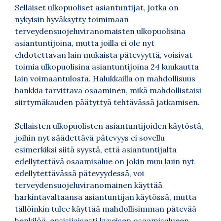
Sellaiset ulkopuoliset asiantuntijat, jotka on
nykyisin hyväksytty toimimaan
terveydensuojeluviranomaisten ulkopuolisina
asiantuntijoina, mutta joilla ei ole nyt
ehdotettavan lain mukaista pätevyyttä, voisivat
toimia ulkopuolisina asiantuntijoina 24 kuukautta
lain voimaantulosta. Halukkailla on mahdollisuus
hankkia tarvittava osaaminen, mikä mahdollistaisi
siirtymäkauden päätyttyä tehtävässä jatkamisen.
Sellaisten ulkopuolisten asiantuntijoiden käytöstä,
joihin nyt säädettävä pätevyys ei sovellu
esimerkiksi siitä syystä, että asiantuntijalta
edellytettävä osaamisalue on jokin muu kuin nyt
edellytettävässä pätevyydessä, voi
terveydensuojeluviranomainen käyttää
harkintavaltaansa asiantuntijan käytössä, mutta
tällöinkin tulee käyttää mahdollisimman pätevää
henkilöä, ensisijaisesti kyseisen osaamisalueen