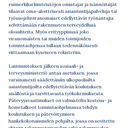
esimerkiksi kiinteistöjen omistajat ja isännöitsijät
tilaavat oma-aloitteisesti asiantuntijapalveluja tai
työsuojeluviranomaiset edellyttävät työnantajia
selvittämään rakennusten terveydellisiä
olosuhteita. Myös erityyppisissä joko
viranomaisten tai muiden toimijoiden
toimintaohjeissa tullaan todennäköisesti
viittaamaan kyseiseen rekisteriin.
Lainmuutoksen jälkeen sosiaali- ja
terveysministeriö antaa asetuksen, jossa
varsinaisesti säädettäisiin ulkopuolisilta
asiantuntijoilta edellytettävän koulutuksen
sisällöstä ja tarvittavasta työkokemuksesta.
Pätevyysvaatimukset on valmisteltu kosteus- ja
hometalkoot toimintaohjelmassa tehdyn
koulutuksen ja pätevöitymisen
hankekokonaisuuden pohjalta, jossa on sovitettu
yhteen rakennusterveyden sekä rakennusalan