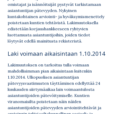
omistajat ja isännöitsijät pystyvät tarkistamaan
asiantuntijan pätevyyden. Nykyinen
kuntakohtainen arviointi- ja hyväksymismenettely
poistetaan kuntien tehtävistä. Lakimuutoksella
edistetään korjaushankkeeseen ryhtyvien
luottamusta asiantuntijoihin, joiden tiedot
löytyvät edellä mainitusta rekisteristä.
Laki voimaan aikaisintaan 1.10.2014
Lakimuutoksen on tarkoitus tulla voimaan
mahdollisimman pian aikaisintaan kuitenkin
1.10.2014. Ulkopuolisen asiantuntijan
pätevyysvaatimusten täyttäminen edellyttää 24
kuukauden siirtymäaikaa lain voimaantulosta
asiantuntijoiden pätevöitymiselle. Kuntien
viranomaisilta poistetaan näin näiden
asiantuntijoiden pätevyyden arviointitehtävät ja
arvioinnin tekisi valtakunnallinen sosiaali- ja