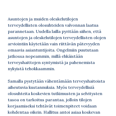
Asuntojen ja muiden oleskelutilojen
terveydellisten olosuhteiden valvonnan laatua
parannetaan. Uudella lailla pyritään siihen, että
asuntojen ja oleskelutilojen terveydellisten olojen
arviointiin käytetään vain riittävän pätevyyden
omaavia asiantuntijoita. Ongelmiin puututaan
jatkossa nopeammin, millä ehkäistään
terveyshaittojen syntymistä ja pahenemista
nykyistä tehokkaammin.
Samalla pystytään vähentämään terveyshaitoista
aiheutuvia kustannuksia. Myös terveydellisiä
olosuhteita koskevien tutkimusten ja selvitysten
tasoa on tarkoitus parantaa, jolloin tilojen
korjaamiseksi tehtävät toimenpiteet voidaan
kohdentaa oikein. Hallitus antoi asiaa koskevan