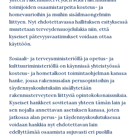
toimijoiden osaamistarpeita kosteus- ja
homevaurioihin ja muihin sisäilmaongelmiin
liittyen. Nyt ehdotettavassa hallituksen esityksessä
muutetaan terveydensuojelulakia niin, että
kyseiset pätevyysvaatimukset voidaan ottaa
käyttöön.
Sosiaali- ja terveysministeriöllä ja opetus- ja
kulttuuriministeriöllä on käynnissä yhteistyössä
kosteus- ja hometalkoot toimintaohjelman kanssa
hanke, jossa rakennusalan perusopintoihin ja
täydennyskoulutuksiin sisällytetään
rakennusterveyteen liittyviä opintokokonaisuuksia.
Kyseiset hankkeet sovitetaan yhteen tämän lain ja
sen nojalla annettavan asetuksen kanssa, joten
jatkossa alan perus- ja täydennyskoulutuksessa
voidaan hankkia nyt ehdotettavan lain
edellyttämää osaamista sujuvasti eri puolilla