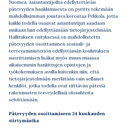
Suomea. Asiantuntijoilta edellytettävän
pätevyyden hankkimisesta on pyritty tekemään
mahdollisimman joustava korostaa Pekkola, jotta
kaikki todella osaavat asiantuntijat saadaan
mukaan lain edellyttämään tietojärjestelmään.
Hallituksen esityksessä on mahdollistettu
pätevyyden osoittaminen sosiaali- ja
terveysministeriön edellyttämän koulutuksen
suorittamisen lisäksi myös muun muassa
aikaisemmin hankittujen opintojen ja
työkokemuksen avulla kuitenkin niin, että
tietojärjestelmään merkitään vain sellaiset
henkilöt, jotka todella ovat riittävän päteviä
rakennusten terveydellisiä olosuhteita
selvittämään.
Pätevyyden osoittamiseen 24 kuukauden
siirtymäaika