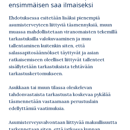
ensimmäisen saa ilmaiseksi
Ehdotuksessa esitetään lisäksi pienempiä
asumisterveyteen liittyviä täsmennyksiä, muun
muassa mahdollistetaan viranomaisten tekemillä
tarkastuksilla valokuvaaminen ja muu
tallentaminen kuitenkin siten, että
salassapitosäännökset täyttyvät ja asian
ratkaisemiseen oleelliset liittyvät tallenteet
sisällytetään tarkastuksista tehtävään
tarkastuskertomukseen.
Asukkaan tai muun tilassa oleskelevan
tahdonvastaista tarkastusta koskevaa pykälää
täsmennetään vastaamaan perustuslain
edellyttämiä vaatimuksia.
Asumisterveysvalvontaan liittyvää maksullisuutta
tarkennetaan siten, että jatkossa kunnan