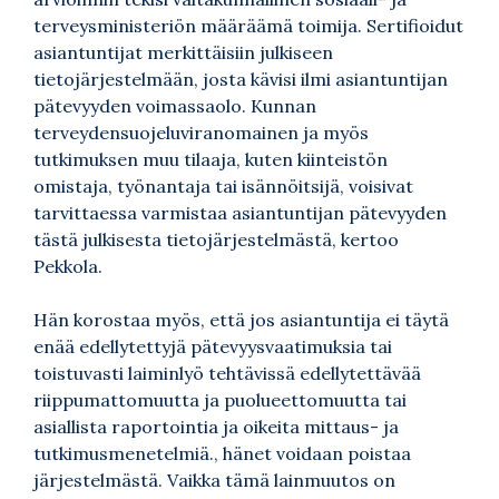
terveysministeriön määräämä toimija. Sertifioidut
asiantuntijat merkittäisiin julkiseen
tietojärjestelmään, josta kävisi ilmi asiantuntijan
pätevyyden voimassaolo. Kunnan
terveydensuojeluviranomainen ja myös
tutkimuksen muu tilaaja, kuten kiinteistön
omistaja, työnantaja tai isännöitsijä, voisivat
tarvittaessa varmistaa asiantuntijan pätevyyden
tästä julkisesta tietojärjestelmästä, kertoo
Pekkola.
Hän korostaa myös, että jos asiantuntija ei täytä
enää edellytettyjä pätevyysvaatimuksia tai
toistuvasti laiminlyö tehtävissä edellytettävää
riippumattomuutta ja puolueettomuutta tai
asiallista raportointia ja oikeita mittaus- ja
tutkimusmenetelmiä., hänet voidaan poistaa
järjestelmästä. Vaikka tämä lainmuutos on