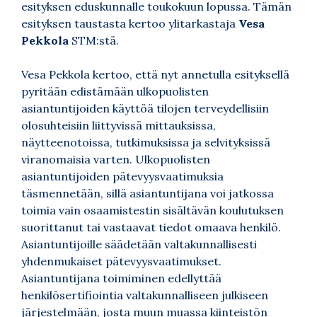
esityksen eduskunnalle toukokuun lopussa. Tämän
esityksen taustasta kertoo ylitarkastaja
Vesa
Pekkola
STM:stä.
Vesa Pekkola kertoo, että nyt annetulla esityksellä
pyritään edistämään ulkopuolisten
asiantuntijoiden käyttöä tilojen terveydellisiin
olosuhteisiin liittyvissä mittauksissa,
näytteenotoissa, tutkimuksissa ja selvityksissä
viranomaisia varten. Ulkopuolisten
asiantuntijoiden pätevyysvaatimuksia
täsmennetään, sillä asiantuntijana voi jatkossa
toimia vain osaamistestin sisältävän koulutuksen
suorittanut tai vastaavat tiedot omaava henkilö.
Asiantuntijoille säädetään valtakunnallisesti
yhdenmukaiset pätevyysvaatimukset.
Asiantuntijana toimiminen edellyttää
henkilösertifiointia valtakunnalliseen julkiseen
järjestelmään, josta muun muassa kiinteistön