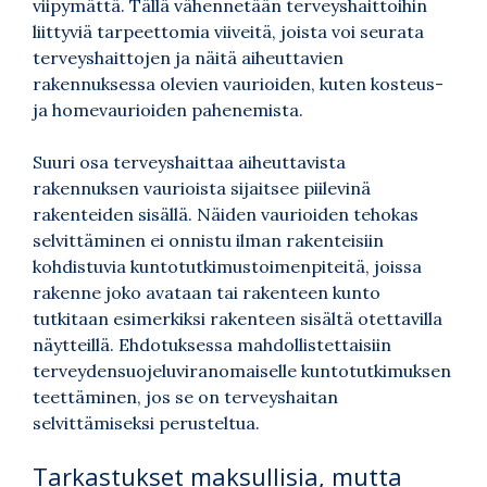
viipymättä. Tällä vähennetään terveyshaittoihin
liittyviä tarpeettomia viiveitä, joista voi seurata
terveyshaittojen ja näitä aiheuttavien
rakennuksessa olevien vaurioiden, kuten kosteus-
ja homevaurioiden pahenemista.
Suuri osa terveyshaittaa aiheuttavista
rakennuksen vaurioista sijaitsee piilevinä
rakenteiden sisällä. Näiden vaurioiden tehokas
selvittäminen ei onnistu ilman rakenteisiin
kohdistuvia kuntotutkimustoimenpiteitä, joissa
rakenne joko avataan tai rakenteen kunto
tutkitaan esimerkiksi rakenteen sisältä otettavilla
näytteillä. Ehdotuksessa mahdollistettaisiin
terveydensuojeluviranomaiselle kuntotutkimuksen
teettäminen, jos se on terveyshaitan
selvittämiseksi perusteltua.
Tarkastukset maksullisia, mutta