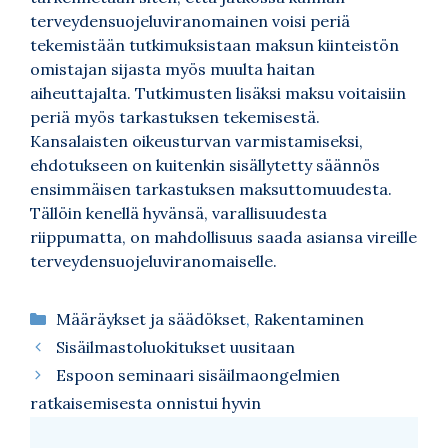
terveydensuojeluviranomainen voisi periä
tekemistään tutkimuksistaan maksun kiinteistön
omistajan sijasta myös muulta haitan
aiheuttajalta. Tutkimusten lisäksi maksu voitaisiin
periä myös tarkastuksen tekemisestä.
Kansalaisten oikeusturvan varmistamiseksi,
ehdotukseen on kuitenkin sisällytetty säännös
ensimmäisen tarkastuksen maksuttomuudesta.
Tällöin kenellä hyvänsä, varallisuudesta
riippumatta, on mahdollisuus saada asiansa vireille
terveydensuojeluviranomaiselle.
Kategoriat
Määräykset ja säädökset
,
Rakentaminen
Sisäilmastoluokitukset uusitaan
Espoon seminaari sisäilmaongelmien
ratkaisemisesta onnistui hyvin