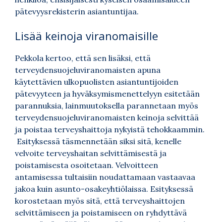
pätevyysrekisterin asiantuntijaa.
Lisää keinoja viranomaisille
Pekkola kertoo, että sen lisäksi, että
terveydensuojeluviranomaisten apuna
käytettävien ulkopuolisten asiantuntijoiden
pätevyyteen ja hyväksymismenettelyyn esitetään
parannuksia, lainmuutoksella parannetaan myös
terveydensuojeluviranomaisten keinoja selvittää
ja poistaa terveyshaittoja nykyistä tehokkaammin.
Esityksessä täsmennetään siksi sitä, kenelle
velvoite terveyshaitan selvittämisestä ja
poistamisesta osoitetaan. Velvoitteen
antamisessa tultaisiin noudattamaan vastaavaa
jakoa kuin asunto-osakeyhtiölaissa. Esityksessä
korostetaan myös sitä, että terveyshaittojen
selvittämiseen ja poistamiseen on ryhdyttävä