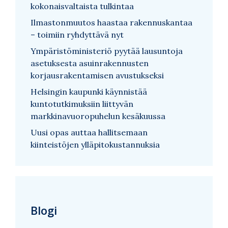
kokonaisvaltaista tulkintaa
Ilmastonmuutos haastaa rakennuskantaa
– toimiin ryhdyttävä nyt
Ympäristöministeriö pyytää lausuntoja
asetuksesta asuinrakennusten
korjausrakentamisen avustukseksi
Helsingin kaupunki käynnistää
kuntotutkimuksiin liittyvän
markkinavuoropuhelun kesäkuussa
Uusi opas auttaa hallitsemaan
kiinteistöjen ylläpitokustannuksia
Blogi