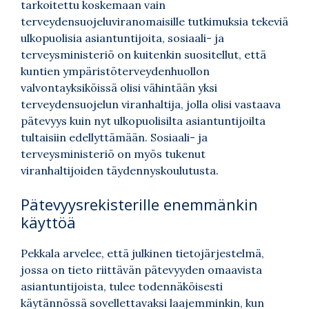
tarkoitettu koskemaan vain
terveydensuojeluviranomaisille tutkimuksia tekeviä
ulkopuolisia asiantuntijoita, sosiaali- ja
terveysministeriö on kuitenkin suositellut, että
kuntien ympäristöterveydenhuollon
valvontayksiköissä olisi vähintään yksi
terveydensuojelun viranhaltija, jolla olisi vastaava
pätevyys kuin nyt ulkopuolisilta asiantuntijoilta
tultaisiin edellyttämään. Sosiaali- ja
terveysministeriö on myös tukenut
viranhaltijoiden täydennyskoulutusta.
Pätevyysrekisterille enemmänkin
käyttöä
Pekkala arvelee, että julkinen tietojärjestelmä,
jossa on tieto riittävän pätevyyden omaavista
asiantuntijoista, tulee todennäköisesti
käytännössä sovellettavaksi laajemminkin, kun