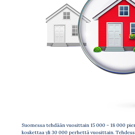
Suomessa tehdään vuosittain 15 000 – 18 000 pien
koskettaa yli 30 000 perhettä vuosittain. Tehdes