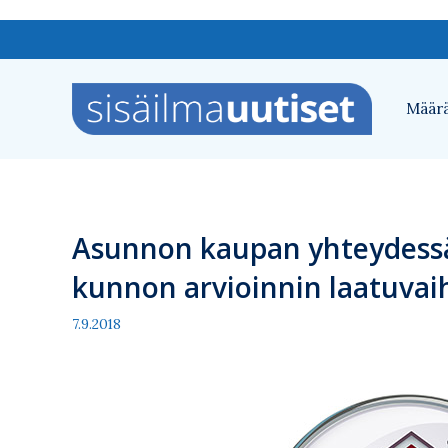
Siirry
sisältöön
Määrä
Asunnon kaupan yhteydess
kunnon arvioinnin laatuvai
7.9.2018