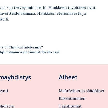
aali- ja terveysministeriö. Hankkeen tavoitteet ovat
 tavoitteiden kanssa. Hankkeen etenemisestä ja
se.fi
.
ers of Chemical Intolerance?
ohjelmaluonnos on viimeistelyvaiheessa
lmayhdistys
Aiheet
ynti
Määräykset ja säädökset
s
Rakentaminen
yhdistys
Tapahtumat