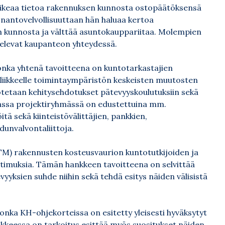
oikeaa tietoa rakennuksen kunnosta ostopäätöksensä
onantovelvollisuuttaan hän haluaa kertoa
n kunnosta ja välttää asuntokauppariitaa. Molempien
lvelevat kaupanteon yhteydessä.
onka yhtenä tavoitteena on kuntotarkastajien
liikkeelle toimintaympäristön keskeisten muutosten
uotetaan kehitysehdotukset pätevyyskoulutuksiin sekä
jassa projektiryhmässä on edustettuina mm.
tä sekä kiinteistövälittäjien, pankkien,
dunvalvontaliittoja.
STM) rakennusten kosteusvaurion kuntotutkijoiden ja
atimuksia. Tämän hankkeen tavoitteena on selvittää
yksien suhde niihin sekä tehdä esitys näiden välisistä
ka KH-ohjekorteissa on esitetty yleisesti hyväksytyt
nkkeessa on tarkoitus esittää myös suositukset näiden