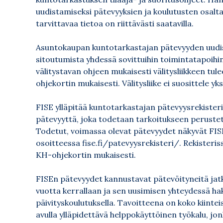
uudistamiseksi pätevyyksien ja koulutusten osalta
tarvittavaa tietoa on riittävästi saatavilla.
Asuntokaupan kuntotarkastajan pätevyyden uudist
sitoutumista yhdessä sovittuihin toimintatapoihin
välitystavan ohjeen mukaisesti välitysliikkeen t
ohjekortin mukaisesti. Välitysliike ei suosittele yk
FISE ylläpitää kuntotarkastajan pätevyysrekister
pätevyyttä, joka todetaan tarkoitukseen perust
Todetut, voimassa olevat pätevyydet näkyvät FISE
osoitteessa
fise.fi/patevyysrekisteri/
. Rekisteri
KH-ohjekortin mukaisesti.
FISEn pätevyydet kannustavat pätevöityneitä ja
vuotta kerrallaan ja sen uusimisen yhteydessä ha
päivityskoulutuksella. Tavoitteena on koko kiinte
avulla ylläpidettävä helppokäyttöinen työkalu, j