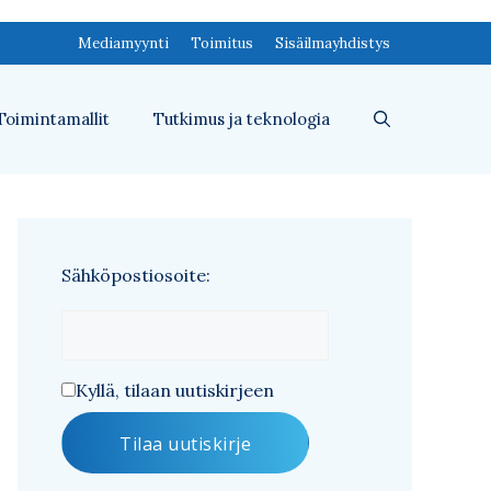
Mediamyynti
Toimitus
Sisäilmayhdistys
Toimintamallit
Tutkimus ja teknologia
Sähköpostiosoite:
Kyllä, tilaan uutiskirjeen