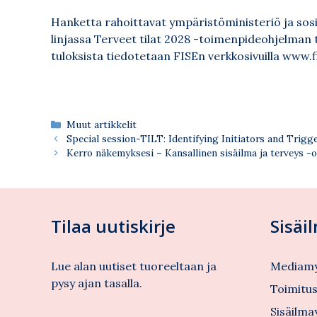
Hanketta rahoittavat ympäristöministeriö ja sosi
linjassa Terveet tilat 2028 -toimenpideohjelman
tuloksista tiedotetaan FISEn verkkosivuilla
www.fi
Kategoriat
Muut artikkelit
Special session-TILT: Identifying Initiators and Trigg
Kerro näkemyksesi – Kansallinen sisäilma ja terveys -
Tilaa uutiskirje
Sisäi
Lue alan uutiset tuoreeltaan ja
Mediamy
pysy ajan tasalla.
Toimitu
Sisäilma