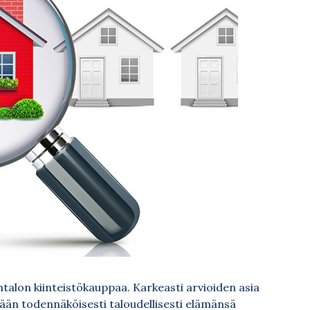
talon kiinteistökauppaa. Karkeasti arvioiden asia
sään todennäköisesti taloudellisesti elämänsä