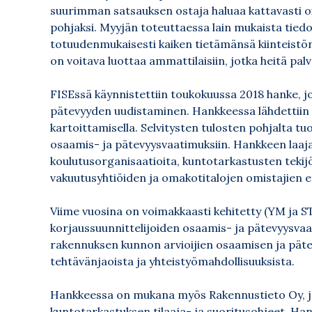
suurimman satsauksen ostaja haluaa kattavasti 
pohjaksi. Myyjän toteuttaessa lain mukaista tied
totuudenmukaisesti kaiken tietämänsä kiinteistö
on voitava luottaa ammattilaisiin, jotka heitä pa
FISEssä käynnistettiin toukokuussa 2018 hanke, j
pätevyyden uudistaminen. Hankkeessa lähdettiin 
kartoittamisella. Selvitysten tulosten pohjalta t
osaamis- ja pätevyysvaatimuksiin. Hankkeen laa
koulutusorganisaatioita, kuntotarkastusten tekijöi
vakuutusyhtiöiden ja omakotitalojen omistajien e
Viime vuosina on voimakkaasti kehitetty (YM ja 
korjaussuunnittelijoiden osaamis- ja pätevyysva
rakennuksen kunnon arvioijien osaamisen ja pätevy
tehtävänjaoista ja yhteistyömahdollisuuksista.
Hankkeessa on mukana myös Rakennustieto Oy, jon
kuntotarkastuksen tilaaja- ja suoritusohjeet. Ha