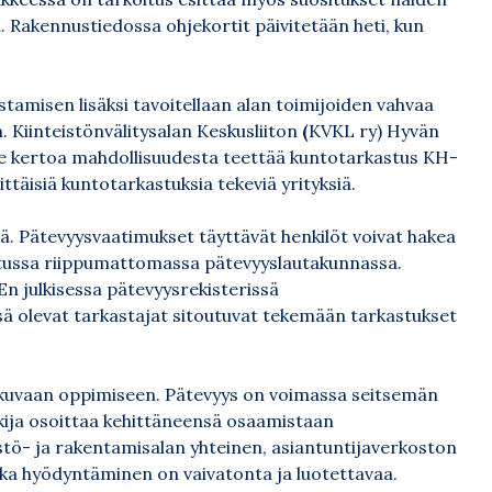
. Rakennustiedossa ohjekortit päivitetään heti, kun
amisen lisäksi tavoitellaan alan toimijoiden vahvaa
. Kiinteistönvälitysalan Keskusliiton
(
KVKL ry) Hyvän
ulee kertoa mahdollisuudesta teettää kuntotarkastus KH-
sittäisiä kuntotarkastuksia tekeviä yrityksiä.
iä. Pätevyysvaatimukset täyttävät henkilöt voivat hakea
etussa riippumattomassa pätevyyslautakunnassa.
n julkisessa pätevyysrekisterissä
ssä olevat tarkastajat sitoutuvat tekemään tarkastukset
tkuvaan oppimiseen. Pätevyys on voimassa seitsemän
kija osoittaa kehittäneensä osaamistaan
istö- ja rakentamisalan yhteinen, asiantuntijaverkoston
onka hyödyntäminen on vaivatonta ja luotettavaa.