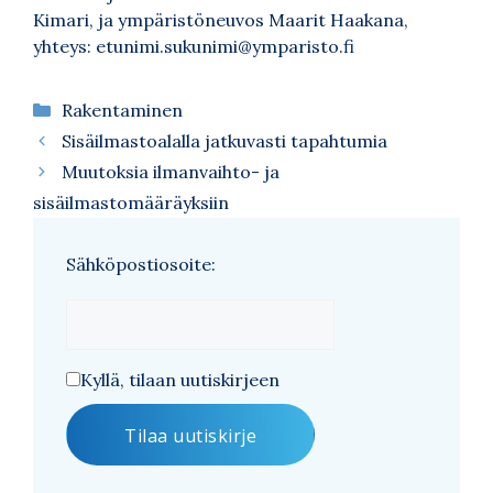
Kimari, ja ympäristöneuvos Maarit Haakana,
yhteys: etunimi.sukunimi@ymparisto.fi
Kategoriat
Rakentaminen
Sisäilmastoalalla jatkuvasti tapahtumia
Muutoksia ilmanvaihto- ja
sisäilmastomääräyksiin
Sähköpostiosoite:
Kyllä, tilaan uutiskirjeen