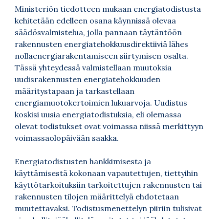
Ministeriön tiedotteen mukaan energiatodistusta
kehitetään edelleen osana käynnissä olevaa
säädösvalmistelua, jolla pannaan täytäntöön
rakennusten energiatehokkuusdirektiiviä lähes
nollaenergiarakentamiseen siirtymisen osalta.
Tässä yhteydessä valmistellaan muutoksia
uudisrakennusten energiatehokkuuden
määritystapaan ja tarkastellaan
energiamuotokertoimien lukuarvoja. Uudistus
koskisi uusia energiatodistuksia, eli olemassa
olevat todistukset ovat voimassa niissä merkittyyn
voimassaolopäivään saakka.
Energiatodistusten hankkimisesta ja
käyttämisestä kokonaan vapautettujen, tiettyihin
käyttötarkoituksiin tarkoitettujen rakennusten tai
rakennusten tilojen määrittelyä ehdotetaan
muutettavaksi. Todistusmenettelyn piiriin tulisivat