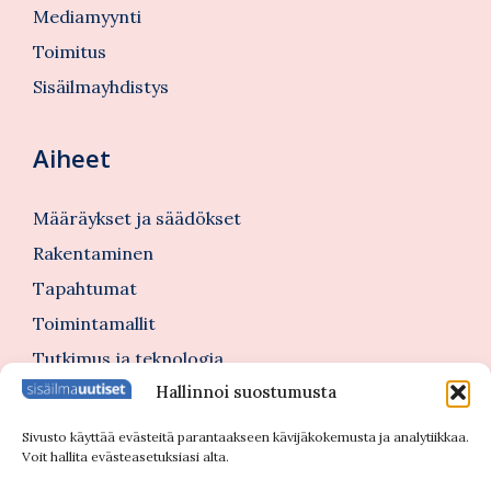
Mediamyynti
Toimitus
Sisäilmayhdistys
Aiheet
Määräykset ja säädökset
Rakentaminen
Tapahtumat
Toimintamallit
Tutkimus ja teknologia
Hallinnoi suostumusta
Tutustu myös
Sivusto käyttää evästeitä parantaakseen kävijäkokemusta ja analytiikkaa.
Voit hallita evästeasetuksiasi alta.
Kannattajajäsenblogi