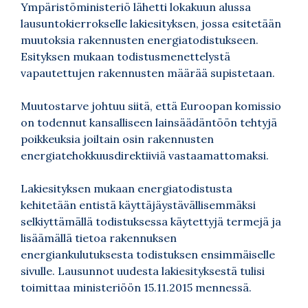
Ympäristöministeriö lähetti lokakuun alussa
lausuntokierrokselle lakiesityksen, jossa esitetään
muutoksia rakennusten energiatodistukseen.
Esityksen mukaan todistusmenettelystä
vapautettujen rakennusten määrää supistetaan.
Muutostarve johtuu siitä, että Euroopan komissio
on todennut kansalliseen lainsäädäntöön tehtyjä
poikkeuksia joiltain osin rakennusten
energiatehokkuusdirektiiviä vastaamattomaksi.
Lakiesityksen mukaan energiatodistusta
kehitetään entistä käyttäjäystävällisemmäksi
selkiyttämällä todistuksessa käytettyjä termejä ja
lisäämällä tietoa rakennuksen
energiankulutuksesta todistuksen ensimmäiselle
sivulle. Lausunnot uudesta lakiesityksestä tulisi
toimittaa ministeriöön 15.11.2015 mennessä.