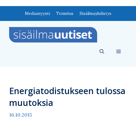
Siirry
Mediamyynti
Toimitus
Sisäilmayhdistys
sisältöön
Valikko
Energiatodistukseen tulossa
muutoksia
16.10.2015