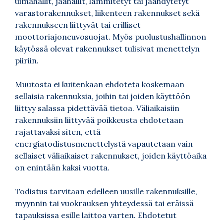
uimahallit, jäähallit, lämmitetyt tai jäähdytetyt
varastorakennukset, liikenteen rakennukset sekä
rakennukseen liittyvät tai erilliset
moottoriajoneuvosuojat. Myös puolustushallinnon
käytössä olevat rakennukset tulisivat menettelyn
piiriin.
Muutosta ei kuitenkaan ehdoteta koskemaan
sellaisia rakennuksia, joihin tai joiden käyttöön
liittyy salassa pidettävää tietoa. Väliaikaisiin
rakennuksiin liittyvää poikkeusta ehdotetaan
rajattavaksi siten, että
energiatodistusmenettelystä vapautetaan vain
sellaiset väliaikaiset rakennukset, joiden käyttöaika
on enintään kaksi vuotta.
Todistus tarvitaan edelleen uusille rakennuksille,
myynnin tai vuokrauksen yhteydessä tai eräissä
tapauksissa esille laittoa varten. Ehdotetut