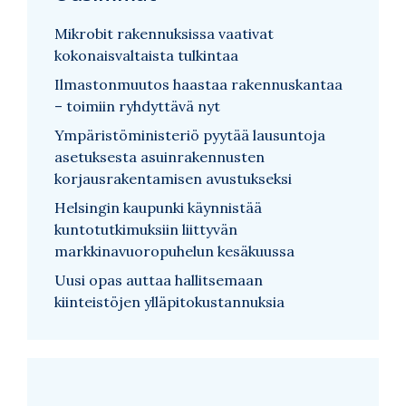
Mikrobit rakennuksissa vaativat
kokonaisvaltaista tulkintaa
Ilmastonmuutos haastaa rakennuskantaa
– toimiin ryhdyttävä nyt
Ympäristöministeriö pyytää lausuntoja
asetuksesta asuinrakennusten
korjausrakentamisen avustukseksi
Helsingin kaupunki käynnistää
kuntotutkimuksiin liittyvän
markkinavuoropuhelun kesäkuussa
Uusi opas auttaa hallitsemaan
kiinteistöjen ylläpitokustannuksia