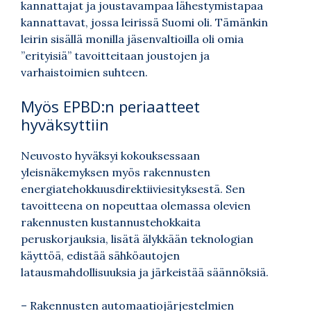
kannattajat ja joustavampaa lähestymistapaa
kannattavat, jossa leirissä Suomi oli. Tämänkin
leirin sisällä monilla jäsenvaltioilla oli omia
”erityisiä” tavoitteitaan joustojen ja
varhaistoimien suhteen.
Myös EPBD:n periaatteet
hyväksyttiin
Neuvosto hyväksyi kokouksessaan
yleisnäkemyksen myös rakennusten
energiatehokkuusdirektiiviesityksestä. Sen
tavoitteena on nopeuttaa olemassa olevien
rakennusten kustannustehokkaita
peruskorjauksia, lisätä älykkään teknologian
käyttöä, edistää sähköautojen
latausmahdollisuuksia ja järkeistää säännöksiä.
– Rakennusten automaatiojärjestelmien