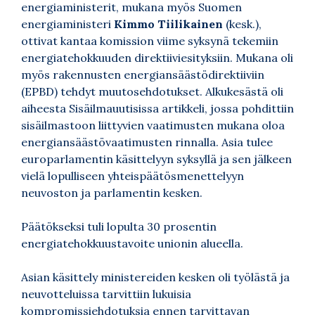
energiaministerit, mukana myös Suomen
energiaministeri
Kimmo Tiilikainen
(kesk.),
ottivat kantaa komission viime syksynä tekemiin
energiatehokkuuden direktiiviesityksiin. Mukana oli
myös rakennusten energiansäästödirektiiviin
(EPBD) tehdyt muutosehdotukset. Alkukesästä oli
aiheesta Sisäilmauutisissa artikkeli, jossa pohdittiin
sisäilmastoon liittyvien vaatimusten mukana oloa
energiansäästövaatimusten rinnalla. Asia tulee
europarlamentin käsittelyyn syksyllä ja sen jälkeen
vielä lopulliseen yhteispäätösmenettelyyn
neuvoston ja parlamentin kesken.
Päätökseksi tuli lopulta 30 prosentin
energiatehokkuustavoite unionin alueella.
Asian käsittely ministereiden kesken oli työlästä ja
neuvotteluissa tarvittiin lukuisia
kompromissiehdotuksia ennen tarvittavan