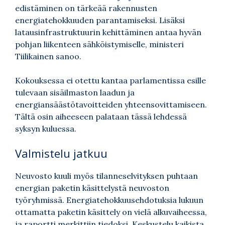
edistäminen on tärkeää rakennusten
energiatehokkuuden parantamiseksi. Lisäksi
latausinfrastruktuurin kehittäminen antaa hyvän
pohjan liikenteen sähköistymiselle, ministeri
Tiilikainen sanoo.
Kokouksessa ei otettu kantaa parlamentissa esille
tulevaan sisäilmaston laadun ja
energiansäästötavoitteiden yhteensovittamiseen.
Tältä osin aiheeseen palataan tässä lehdessä
syksyn kuluessa.
Valmistelu jatkuu
Neuvosto kuuli myös tilanneselvityksen puhtaan
energian paketin käsittelystä neuvoston
työryhmissä. Energiatehokkuusehdotuksia lukuun
ottamatta paketin käsittely on vielä alkuvaiheessa,
ja raportti merkittiin tiedoksi. Keskustelu kaikista