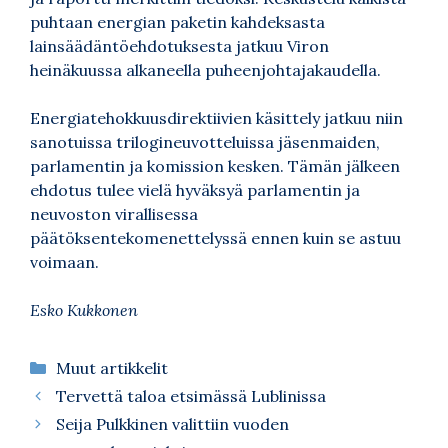
puhtaan energian paketin kahdeksasta
lainsäädäntöehdotuksesta jatkuu Viron
heinäkuussa alkaneella puheenjohtajakaudella.
Energiatehokkuusdirektiivien käsittely jatkuu niin
sanotuissa trilogineuvotteluissa jäsenmaiden,
parlamentin ja komission kesken. Tämän jälkeen
ehdotus tulee vielä hyväksyä parlamentin ja
neuvoston virallisessa
päätöksentekomenettelyssä ennen kuin se astuu
voimaan.
Esko Kukkonen
Kategoriat
Muut artikkelit
Tervettä taloa etsimässä Lublinissa
Seija Pulkkinen valittiin vuoden