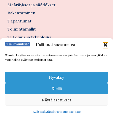
Määräykset ja säädökset
Rakentaminen
Tapahtumat
Toimintamallit
Tutkimus ja teknologia
Hallinnoi suostumusta
Tutustu myös
Sivusto käyttää evästeitä parantaakseen kävijäkokemusta ja analytiikkaa.
Voit hallita evästeasetuksiasi alta.
Kannattajajäsenblogi
Blogi
Hyväksy
Nimitykset
Kiellä
Näytä asetukset
© 2026 Sisäilmauutiset |
Tietosuojaseloste
Evästekäytäntö
Tietosuojaseloste