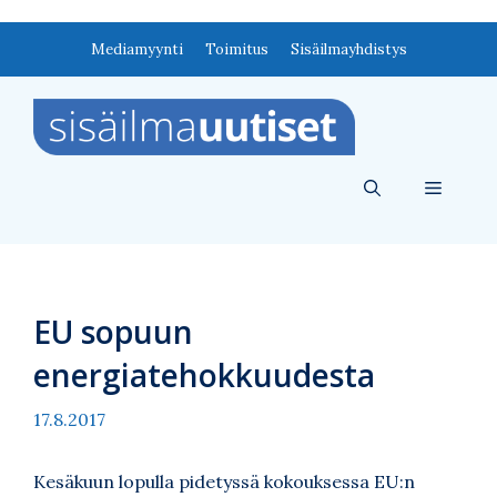
Siirry
Mediamyynti
Toimitus
Sisäilmayhdistys
sisältöön
Valikko
EU sopuun
energiatehokkuudesta
17.8.2017
Kesäkuun lopulla pidetyssä kokouksessa EU:n