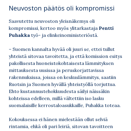
Neuvoston päätös oli kompromissi
Saavutettu neuvoston yleisnäkemys oli
kompromissi, kertoo myös ylitarkastaja
Pentti
Puhakka
työ- ja elinkeinoministeriöstä.
– Suomen kannalta hyvää oli juuri se, ettei tullut
yhteistä sitovaa tavoitetta, ja että komission esitys
pakollisesta huoneistokohtaisesta lämmityksen
mittauksesta uusissa ja peruskorjattavissa
rakennuksissa, joissa on keskuslämmitys, saatiin
Ruotsin ja Suomen hyvällä yhteistyöllä torjuttua.
Ehto kustannustehokkuudesta säilyi näissäkin
kohteissa edelleen, millä vältettiin iso lasku
suomalaisille kerrostaloasukkaille, Puhakka toteaa.
Kokouksessa ei hänen mielestään ollut selviä
rintamia, ehkä oli pari leiriä, sitovan tavoitteen