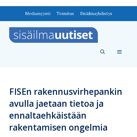
Siirry
Mediamyynti
Toimitus
Sisäilmayhdistys
sisältöön
Valikko
FISEn rakennusvirhepankin
avulla jaetaan tietoa ja
ennaltaehkäistään
rakentamisen ongelmia