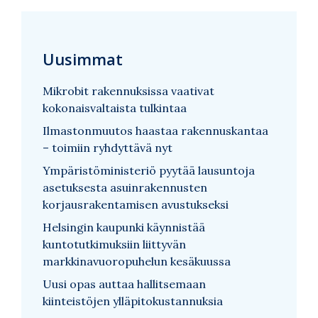
Uusimmat
Mikrobit rakennuksissa vaativat
kokonaisvaltaista tulkintaa
Ilmastonmuutos haastaa rakennuskantaa
– toimiin ryhdyttävä nyt
Ympäristöministeriö pyytää lausuntoja
asetuksesta asuinrakennusten
korjausrakentamisen avustukseksi
Helsingin kaupunki käynnistää
kuntotutkimuksiin liittyvän
markkinavuoropuhelun kesäkuussa
Uusi opas auttaa hallitsemaan
kiinteistöjen ylläpitokustannuksia