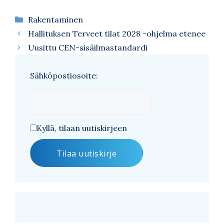
Kategoriat
Rakentaminen
Hallituksen Terveet tilat 2028 -ohjelma etenee
Uusittu CEN-sisäilmastandardi
Sähköpostiosoite:
Kyllä, tilaan uutiskirjeen