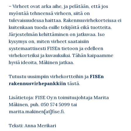
– Virheet ovat arka aihe, ja pelätään, että jos
myöntää tehneensä virheen, siitä on
tulevaisuudessa haittaa. Rakennusvirhekorteissa ei
kuitenkaan tuoda esille tekijöitä eikä tuotteita.
Järjestelmän kehittäminen on jatkuvaa. Iso
kysymys on, miten virheet saataisiin
systemaattisesti FISEn tietoon ja edelleen
virhekorteiksi ja kuvauksiksi. Tähän kaipaamme
hyviä ideoita, Mäkinen jatkaa.
Tutustu uusimpiin virhekortteihin ja
FISEn
rakennusvirhepankkiin
tästä
.
Lisätietoja: FISE Oy:n toimitusjohtaja Marita
Mäkinen, puh. 050 574 5099 tai
marita.makinen[at]fise.fi.
Teksti: Anna Merikari