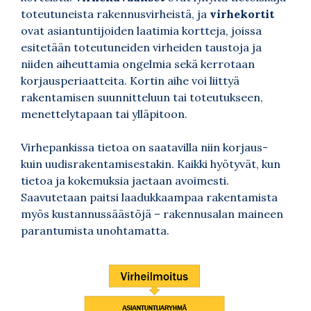
toteutuneista rakennusvirheistä, ja
virhekortit
ovat asiantuntijoiden laatimia kortteja, joissa
esitetään toteutuneiden virheiden taustoja ja
niiden aiheuttamia ongelmia sekä kerrotaan
korjausperiaatteita. Kortin aihe voi liittyä
rakentamisen suunnitteluun tai toteutukseen,
menettelytapaan tai ylläpitoon.
Virhepankissa tietoa on saatavilla niin korjaus-
kuin uudisrakentamisestakin. Kaikki hyötyvät, kun
tietoa ja kokemuksia jaetaan avoimesti.
Saavutetaan paitsi laadukkaampaa rakentamista
myös kustannussäästöjä – rakennusalan maineen
parantumista unohtamatta.