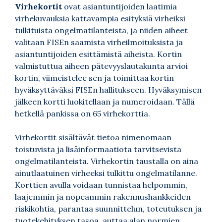
Virhekortit
ovat asiantuntijoiden laatimia
virhekuvauksia kattavampia esityksiä virheiksi
tulkituista ongelmatilanteista, ja niiden aiheet
valitaan FISEn saamista virheilmoituksista ja
asiantuntijoiden esittämistä aiheista. Kortin
valmistuttua aiheen pätevyyslautakunta arvioi
kortin, viimeistelee sen ja toimittaa kortin
hyväksyttäväksi FISEn hallitukseen. Hyväksymisen
jälkeen kortti luokitellaan ja numeroidaan. Tällä
hetkellä pankissa on 65 virhekorttia.
Virhekortit sisältävät tietoa nimenomaan
toistuvista ja lisäinformaatiota tarvitsevista
ongelmatilanteista. Virhekortin taustalla on aina
ainutlaatuinen virheeksi tulkittu ongelmatilanne.
Korttien avulla voidaan tunnistaa helpommin,
laajemmin ja nopeammin rakennushankkeiden
riskikohtia, parantaa suunnittelun, toteutuksen ja
tuotekehityksen tasoa, auttaa alan normien