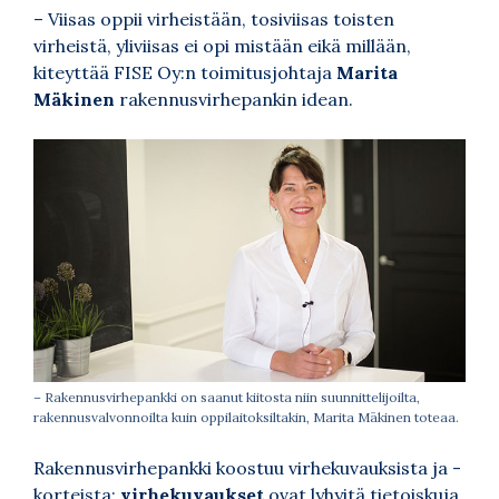
– Viisas oppii virheistään, tosiviisas toisten
virheistä, yliviisas ei opi mistään eikä millään,
kiteyttää FISE Oy:n toimitusjohtaja
Marita
Mäkinen
rakennusvirhepankin idean.
– Rakennusvirhepankki on saanut kiitosta niin suunnittelijoilta,
rakennusvalvonnoilta kuin oppilaitoksiltakin, Marita Mäkinen toteaa.
Rakennusvirhepankki koostuu virhekuvauksista ja -
korteista:
virhekuvaukset
ovat lyhyitä tietoiskuja