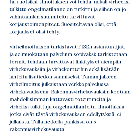
tai ruotsiksi. Ilmoituksen voi tehdä, mikäli virheeksi
tulkittu ongelmatilanne on tutkittu ja siihen on jo
vähintäänkin suunniteltu tarvittavat
korjaustoimenpiteet. Suositeltavaa olisi, että
korjaukset olisi tehty.
Virheilmoituksen tarkistavat FISEn asiantuntijat,
ja se muokataan palveluun sopivaksi: tarkistetaan
termit, tehdään tarvittavat linkitykset aiempiin
virhekuvauksiin ja virhekortteihin sekä lisätään
lähteitä lisätiedon saamiseksi. Tämän jälkeen
virheilmoitus julkaistaan verkkopalvelussa
virhekuvauksena. Rakennusvirhekuvauksiin kootaan
mahdollisimman kattavasti toteutuneita ja
virheiksi tulkittuja ongelmatilanteita. Ilmoituksia,
jotka eivät täytä virhekuvauksen edellytyksiä, ei
julkaista. Tällä hetkellä pankissa on 5
rakennusvirhekuvausta.