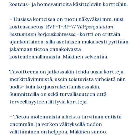
kosteus- ja homevaurioita käsitteleviin kortteihin.
– Uusissa korteissa on tuotu näkyväksi mm. uusi
kosteusasetus.
RVP-T-RF-77
Välipohjalaatan
kastuminen korjauskohteessa
-kortti on erittäin
ajankohtainen, sillä asetuksen mukaisesti pyritään
jakamaan tietoa ennakoivasta
kosteudenhallinnasta, Mäkinen selventää.
Tavoitteena on jatkossakin tehdä uusia kortteja
merkittävimmistä, usein toistuvista virheistä niin
uudis- kuin korjausrakentamisessakin.
Suunnitteilla on sekä turvallisuuteen että
terveellisyyteen liittyviä kortteja.
– Tietoa molemmista aiheista tarvitaan entistä
enemmän, ja verkon välityksellä tiedon
välittäminen on helppoa, Mäkinen sanoo.