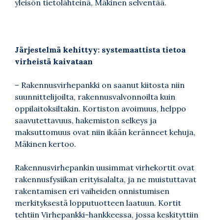
yleisön tietolähteinä, Mäkinen selventää.
Järjestelmä kehittyy: systemaattista tietoa
virheistä kaivataan
– Rakennusvirhepankki on saanut kiitosta niin
suunnittelijoilta, rakennusvalvonnoilta kuin
oppilaitoksiltakin. Kortiston avoimuus, helppo
saavutettavuus, hakemiston selkeys ja
maksuttomuus ovat niin ikään keränneet kehuja,
Mäkinen kertoo.
Rakennusvirhepankin uusimmat virhekortit ovat
rakennusfysiikan erityisalalta, ja ne muistuttavat
rakentamisen eri vaiheiden onnistumisen
merkityksestä lopputuotteen laatuun. Kortit
tehtiin Virhepankki-hankkeessa, jossa keskityttiin