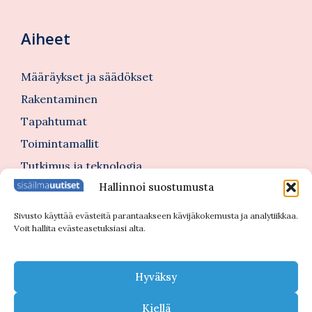
Aiheet
Määräykset ja säädökset
Rakentaminen
Tapahtumat
Toimintamallit
Tutkimus ja teknologia
Hallinnoi suostumusta
Tutustu myös
Sivusto käyttää evästeitä parantaakseen kävijäkokemusta ja analytiikkaa.
Voit hallita evästeasetuksiasi alta.
Kannattajajäsenblogi
Blogi
Hyväksy
Nimitykset
Kiellä