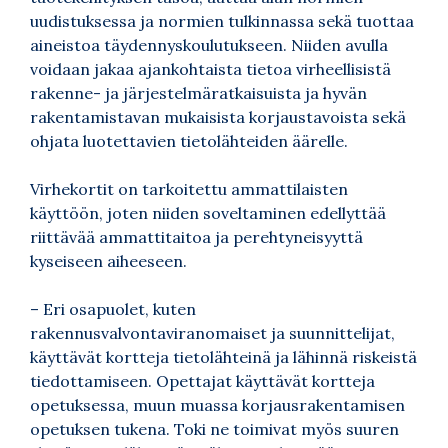
uudistuksessa ja normien tulkinnassa sekä tuottaa
aineistoa täydennyskoulutukseen. Niiden avulla
voidaan jakaa ajankohtaista tietoa virheellisistä
rakenne- ja järjestelmäratkaisuista ja hyvän
rakentamistavan mukaisista korjaustavoista sekä
ohjata luotettavien tietolähteiden äärelle.
Virhekortit on tarkoitettu ammattilaisten
käyttöön, joten niiden soveltaminen edellyttää
riittävää ammattitaitoa ja perehtyneisyyttä
kyseiseen aiheeseen.
– Eri osapuolet, kuten
rakennusvalvontaviranomaiset ja suunnittelijat,
käyttävät kortteja tietolähteinä ja lähinnä riskeistä
tiedottamiseen. Opettajat käyttävät kortteja
opetuksessa, muun muassa korjausrakentamisen
opetuksen tukena. Toki ne toimivat myös suuren