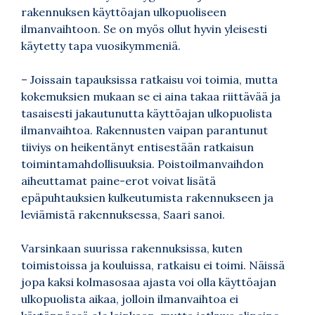
rakennuksen käyttöajan ulkopuoliseen
ilmanvaihtoon. Se on myös ollut hyvin yleisesti
käytetty tapa vuosikymmeniä.
– Joissain tapauksissa ratkaisu voi toimia, mutta
kokemuksien mukaan se ei aina takaa riittävää ja
tasaisesti jakautunutta käyttöajan ulkopuolista
ilmanvaihtoa. Rakennusten vaipan parantunut
tiiviys on heikentänyt entisestään ratkaisun
toimintamahdollisuuksia. Poistoilmanvaihdon
aiheuttamat paine-erot voivat lisätä
epäpuhtauksien kulkeutumista rakennukseen ja
leviämistä rakennuksessa, Saari sanoi.
Varsinkaan suurissa rakennuksissa, kuten
toimistoissa ja kouluissa, ratkaisu ei toimi. Näissä
jopa kaksi kolmasosaa ajasta voi olla käyttöajan
ulkopuolista aikaa, jolloin ilmanvaihtoa ei