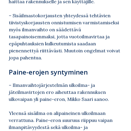
haittaa rakennukselle ja sen käyttäjille.
– Sisäilmastokorjausten yhteydessä tehtävien
tiivistyskorjausten onnistumisen varmistamiseksi
myös ilmanvaihto on säädettävä
tasapainoisemmaksi, jotta vuotoilmavirtaa ja
epäpuhtauksien kulkeutumista saadaan
pienennettyä riittävästi. Muutoin ongelmat voivat
jopa pahentua.
Paine-erojen syntyminen
– Ilmanvaihtojärjestelmän ulkoilma- ja
jäteilmavirtojen ero aiheuttaa rakennuksen
ulkovaipan yli paine-eron, Mikko Saari sanoo.
Yleensä sisäilma on alipaineinen ulkoilmaan
verrattuna. Paine-eron suuruus riippuu vaipan
ilmanpitävyydestä sekä ulkoilma- ja