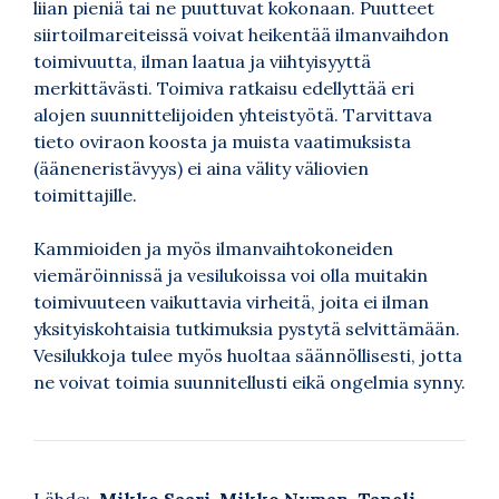
liian pieniä tai ne puuttuvat kokonaan. Puutteet
siirtoilmareiteissä voivat heikentää ilmanvaihdon
toimivuutta, ilman laatua ja viihtyisyyttä
merkittävästi. Toimiva ratkaisu edellyttää eri
alojen suunnittelijoiden yhteistyötä. Tarvittava
tieto oviraon koosta ja muista vaatimuksista
(ääneneristävyys) ei aina välity väliovien
toimittajille.
Kammioiden ja myös ilmanvaihtokoneiden
viemäröinnissä ja vesilukoissa voi olla muitakin
toimivuuteen vaikuttavia virheitä, joita ei ilman
yksityiskohtaisia tutkimuksia pystytä selvittämään.
Vesilukkoja tulee myös huoltaa säännöllisesti, jotta
ne voivat toimia suunnitellusti eikä ongelmia synny.