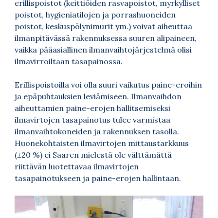
erillispoistot (keittiöiden rasvapoistot, myrkylliset
poistot, hygieniatilojen ja porrashuoneiden
poistot, keskuspölynimurit ym.) voivat aiheuttaa
ilmanpitävässä rakennuksessa suuren alipaineen,
vaikka pääasiallinen ilmanvaihtojärjestelmä olisi
ilmavirroiltaan tasapainossa.
Erillispoistoilla voi olla suuri vaikutus paine-eroihin
ja epäpuhtauksien leviämiseen. Ilmanvaihdon
aiheuttamien paine-erojen hallitsemiseksi
ilmavirtojen tasapainotus tulee varmistaa
ilmanvaihtokoneiden ja rakennuksen tasolla.
Huonekohtaisten ilmavirtojen mittaustarkkuus
(±20 %) ei Saaren mielestä ole välttämättä
riittävän luotettavaa ilmavirtojen
tasapainotukseen ja paine-erojen hallintaan.