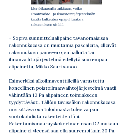
Merkkikaasulla tutkitaan, voiko
ilmanvaihto- ja ilmastointijärjestelmän
kautta kulkeutua epäpuhtauksia
rakennuksen sisällä.
– Sopiva suunnittelualipaine tavanomaisissa
rakennuksessa on muutamia pascaleita, elleivät
rakennuksen paine-erojen hallinta tai
ilmanvaihtojärjestelmä edellytä suurempaa
alipainetta, Mikko Saari sanoo.
Esimerkiksi ulkoilmaventtiileillä varustettu
koneellinen poistoilmanvaihtojärjestelmä vaatii
vähintään 10 Pa alipaineen toimiakseen
tyydyttävästi. Tällöin tiiviissäkin rakennuksessa
merkittävä osa tuloilmasta tulee vaipan
vuotokohdista rakenteiden läpi.
Rakentamismääräyskokoelman osan D2 mukaan
alipaine ei yleensä saa olla suurempi kuin 30 Pa.