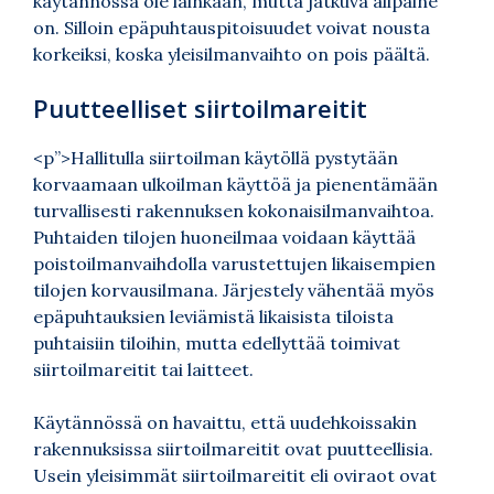
käytännössä ole lainkaan, mutta jatkuva alipaine
on. Silloin epäpuhtauspitoisuudet voivat nousta
korkeiksi, koska yleisilmanvaihto on pois päältä.
Puutteelliset siirtoilmareitit
<p”>Hallitulla siirtoilman käytöllä pystytään
korvaamaan ulkoilman käyttöä ja pienentämään
turvallisesti rakennuksen kokonaisilmanvaihtoa.
Puhtaiden tilojen huoneilmaa voidaan käyttää
poistoilmanvaihdolla varustettujen likaisempien
tilojen korvausilmana. Järjestely vähentää myös
epäpuhtauksien leviämistä likaisista tiloista
puhtaisiin tiloihin, mutta edellyttää toimivat
siirtoilmareitit tai laitteet.
Käytännössä on havaittu, että uudehkoissakin
rakennuksissa siirtoilmareitit ovat puutteellisia.
Usein yleisimmät siirtoilmareitit eli oviraot ovat