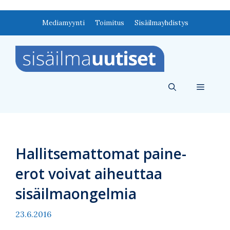
Siirry
Mediamyynti
Toimitus
Sisäilmayhdistys
sisältöön
Valikko
Hallitsemattomat paine-
erot voivat aiheuttaa
sisäilmaongelmia
23.6.2016