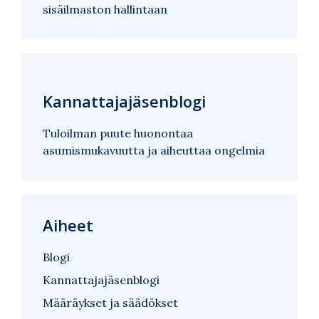
sisäilmaston hallintaan
Kannattajajäsenblogi
Tuloilman puute huonontaa
asumismukavuutta ja aiheuttaa ongelmia
Aiheet
Blogi
Kannattajajäsenblogi
Määräykset ja säädökset