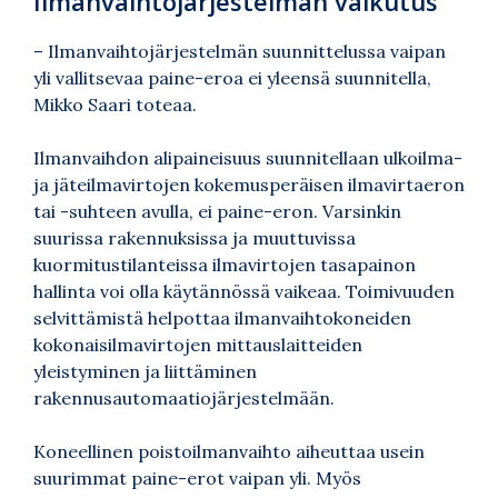
Ilmanvaihtojärjestelmän vaikutus
– Ilmanvaihtojärjestelmän suunnittelussa vaipan
yli vallitsevaa paine-eroa ei yleensä suunnitella,
Mikko Saari toteaa.
Ilmanvaihdon alipaineisuus suunnitellaan ulkoilma-
ja jäteilmavirtojen kokemusperäisen ilmavirtaeron
tai -suhteen avulla, ei paine-eron. Varsinkin
suurissa rakennuksissa ja muuttuvissa
kuormitustilanteissa ilmavirtojen tasapainon
hallinta voi olla käytännössä vaikeaa. Toimivuuden
selvittämistä helpottaa ilmanvaihtokoneiden
kokonaisilmavirtojen mittauslaitteiden
yleistyminen ja liittäminen
rakennusautomaatiojärjestelmään.
Koneellinen poistoilmanvaihto aiheuttaa usein
suurimmat paine-erot vaipan yli. Myös