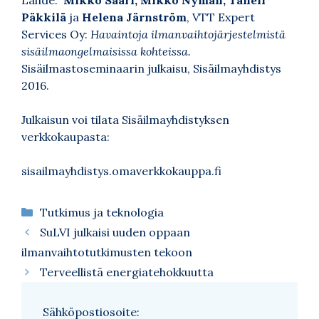
Lähde:
Mikko Saari, Mikko Nyman, Taneli
Päkkilä
ja
Helena Järnström
, VTT Expert
Services Oy:
Havaintoja ilmanvaihtojärjestelmistä
sisäilmaongelmaisissa kohteissa.
Sisäilmastoseminaarin julkaisu, Sisäilmayhdistys
2016.
Julkaisun voi tilata Sisäilmayhdistyksen
verkkokaupasta:
sisailmayhdistys.omaverkkokauppa.fi
Kategoriat
Tutkimus ja teknologia
SuLVI julkaisi uuden oppaan
ilmanvaihtotutkimusten tekoon
Terveellistä energiatehokkuutta
Sähköpostiosoite: