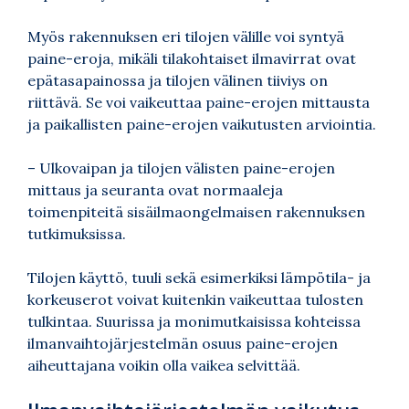
Myös rakennuksen eri tilojen välille voi syntyä
paine-eroja, mikäli tilakohtaiset ilmavirrat ovat
epätasapainossa ja tilojen välinen tiiviys on
riittävä. Se voi vaikeuttaa paine-erojen mittausta
ja paikallisten paine-erojen vaikutusten arviointia.
– Ulkovaipan ja tilojen välisten paine-erojen
mittaus ja seuranta ovat normaaleja
toimenpiteitä sisäilmaongelmaisen rakennuksen
tutkimuksissa.
Tilojen käyttö, tuuli sekä esimerkiksi lämpötila- ja
korkeuserot voivat kuitenkin vaikeuttaa tulosten
tulkintaa. Suurissa ja monimutkaisissa kohteissa
ilmanvaihtojärjestelmän osuus paine-erojen
aiheuttajana voikin olla vaikea selvittää.