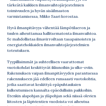
tärkeätä kaikkien ilmanvaihtojärjestelmien
toimivuuden ja hyvän sisäilmaston
varmistamisessa, Mikko Saari korostaa.
Hyvä ilmanpitävyys vähentää lämpötilaeron ja
tuulen aiheuttamaa hallitsematonta ilmanvaihtoa.
Se mahdollistaa ilmavirroiltaan tasapainoisten ja
energiatehokkaiden ilmanvaihtojärjestelmien
toteutuksen.
Tyypillisimmät ja suhteellisen vaarattomat
vuotokohdat keskittyvät ikkunoihin ja ulko-oviin.
Rakennuksen vaipan ilmanpitävyyden parantuessa
rakennukseen jää edelleen runsaasti vuotokohtia,
jotka saattavat keskittyä epäpuhtauksien
kulkeutumisen kannalta epäedullisiin paikkoihin.
Etenkin alapohjan ja yläpohjan sekä niissä olevien
liitosten ja läpivientien vuodoista voi aiheutua