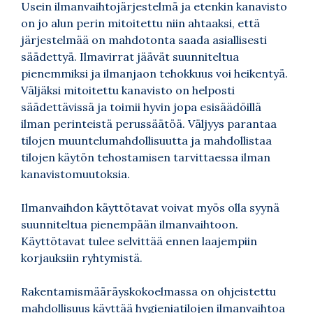
Usein ilmanvaihtojärjestelmä ja etenkin kanavisto
on jo alun perin mitoitettu niin ahtaaksi, että
järjestelmää on mahdotonta saada asiallisesti
säädettyä. Ilmavirrat jäävät suunniteltua
pienemmiksi ja ilmanjaon tehokkuus voi heikentyä.
Väljäksi mitoitettu kanavisto on helposti
säädettävissä ja toimii hyvin jopa esisäädöillä
ilman perinteistä perussäätöä. Väljyys parantaa
tilojen muuntelumahdollisuutta ja mahdollistaa
tilojen käytön tehostamisen tarvittaessa ilman
kanavistomuutoksia.
Ilmanvaihdon käyttötavat voivat myös olla syynä
suunniteltua pienempään ilmanvaihtoon.
Käyttötavat tulee selvittää ennen laajempiin
korjauksiin ryhtymistä.
Rakentamismääräyskokoelmassa on ohjeistettu
mahdollisuus käyttää hygieniatilojen ilmanvaihtoa