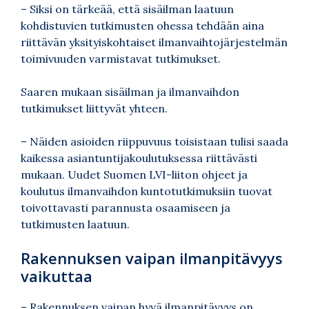
– Siksi on tärkeää, että sisäilman laatuun
kohdistuvien tutkimusten ohessa tehdään aina
riittävän yksityiskohtaiset ilmanvaihtojärjestelmän
toimivuuden varmistavat tutkimukset.
Saaren mukaan sisäilman ja ilmanvaihdon
tutkimukset liittyvät yhteen.
– Näiden asioiden riippuvuus toisistaan tulisi saada
kaikessa asiantuntijakoulutuksessa riittävästi
mukaan. Uudet Suomen LVI-liiton ohjeet ja
koulutus ilmanvaihdon kuntotutkimuksiin tuovat
toivottavasti parannusta osaamiseen ja
tutkimusten laatuun.
Rakennuksen vaipan ilmanpitävyys
vaikuttaa
– Rakennuksen vaipan hyvä ilmanpitävyys on