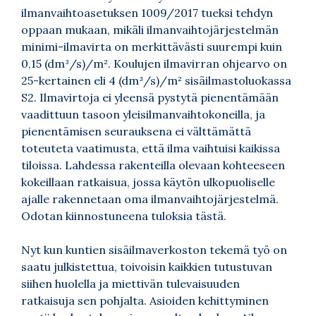
ilmanvaihtoasetuksen 1009/2017 tueksi tehdyn
oppaan
mukaan
, mikäli ilmanvaihtojärjestelmän
minimi-ilmavirta on merkittävästi suurempi kuin
0,15 (dm³/s)/m². Koulujen ilmavirran ohjearvo on
25-kertainen eli 4 (dm³/s)/m² sisäilmastoluokassa
S2. Ilmavirtoja ei yleensä pystytä pienentämään
vaadittuun tasoon yleisilmanvaihtokoneilla, ja
pienentämisen seurauksena ei välttämättä
toteuteta vaatimusta, että ilma vaihtuisi kaikissa
tiloissa.
Lahdessa
rakenteilla olevaan kohteeseen
kokeillaan ratkaisua, jossa käytön ulkopuoliselle
ajalle rakennetaan oma ilmanvaihtojärjestelmä.
Odotan kiinnostuneena tuloksia tästä.
Nyt kun kuntien sisäilmaverkoston tekemä työ on
saatu julkistettua, toivoisin kaikkien tutustuvan
siihen huolella ja miettivän tulevaisuuden
ratkaisuja sen pohjalta. Asioiden kehittyminen