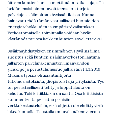
ääreen kuntien kanssa miettimään ratkaisuja, sillä
heidän ensisijainen tavoitteensa on tarjota
palveluja sisäilmaltaan hyvissä tiloissa. Kunnat
haluavat tehdä tämän vastuullisesti huomioiden
energiatehokkuuden ja ympäristövaikutukset.
Verkostomaisella toiminnalla voidaan hyvät
käytännöt tarjota kaikkien kuntien sovellettaviksi.
Sisäilmayhdistyksen ensimmäinen
Hyvä sisäilma -
suositus sekä kuntien sisäilmaverkoston laatima
julkisten palvelurakennusten ilmanvaihdon
yleisohje ja perustelumuistio
julkaistiin 14.3.2019
.
Mukana työssä oli asiantuntijoita
tutkimuslaitoksista, yliopistoista ja yrityksistä. Työ
on perusteellisesti tehty ja lopputulosta on
kehuttu. Toki kritiikkiäkin on saatu. Osa kriittisistä
kommenteista perustuu pikaisiin
verkkokeskusteluihin, eikä ohjetta ole ehditty vielä
lukea kunnolla. Taustalla on myös näkemyseroja