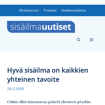
Siirry
Mediamyynti
Toimitus
Sisäilmayhdistys
sisältöön
Valikko
Hyvä sisäilma on kaikkien
yhteinen tavoite
20.3.2019
Onkin ollut innostavaa päästä yhteisen pöydän