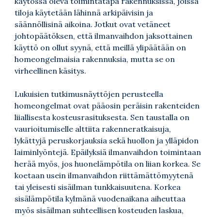
käytössä oleva toimintatapa rakennuksissa, joissa
tiloja käytetään lähinnä arkipäivisin ja
säännöllisinä aikoina. Jotkut ovat vetäneet
johtopäätöksen, että ilmanvaihdon jaksottainen
käyttö on ollut syynä, että meillä ylipäätään on
homeongelmaisia rakennuksia, mutta se on
virheellinen käsitys.
Lukuisien tutkimusnäyttöjen perusteella
homeongelmat ovat pääosin peräisin rakenteiden
liiallisesta kosteusrasituksesta. Sen taustalla on
vaurioitumiselle alttiita rakenneratkaisuja,
lykättyjä peruskorjauksia sekä huollon ja ylläpidon
laiminlyöntejä. Epäilyksiä ilmanvaihdon toimintaan
herää myös, jos huonelämpötila on liian korkea. Se
koetaan usein ilmanvaihdon riittämättömyytenä
tai yleisesti sisäilman tunkkaisuutena. Korkea
sisälämpötila kylmänä vuodenaikana aiheuttaa
myös sisäilman suhteellisen kosteuden laskua,