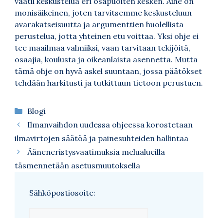
vaatii keskustelua eri osapuolten kesken. Aihe on
monisäikeinen, joten tarvitsemme keskusteluun
avarakatseisuutta ja argumenttien huolellista
perustelua, jotta yhteinen etu voittaa. Yksi ohje ei
tee maailmaa valmiiksi, vaan tarvitaan tekijöitä,
osaajia, koulusta ja oikeanlaista asennetta. Mutta
tämä ohje on hyvä askel suuntaan, jossa päätökset
tehdään harkitusti ja tutkittuun tietoon perustuen.
Kategoriat
Blogi
Ilmanvaihdon uudessa ohjeessa korostetaan
ilmavirtojen säätöä ja painesuhteiden hallintaa
Ääneneristysvaatimuksia melualueilla
täsmennetään asetusmuutoksella
Sähköpostiosoite: