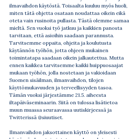
ilmavaihdon käytöstä. Toisaalta kuuluu myös huoli,
miten tätä ohjetta osataan noudattaa oikein eikä
oteta vain rusinoita pullasta. Tästä olemme samaa
mieltä. Sen vuoksi työ jatkuu ja kaikkien panosta
tarvitaan, että asioihin saadaan parannusta.
Tarvitsemme oppaita, ohjeita ja koulutusta
käytännön työhön, jotta ohjeen mukainen
toimintatapa saadaan oikein jalkautettua. Mutta
ennen kaikkea tarvitsemme kaikki huippuosaajat
mukaan työhön, jolla nostetaan ja vakioidaan
Suomen sisäilman, ilmanvaihdon, tilojen
käyttömukavuuden ja terveellisyyden tasoa.
Tämän vuoksi järjestämme 21.5. aiheesta
iltapäiväseminaarin. Siitä on tulossa lisätietoa
muun muassa seuraavassa uutiskirjeessä ja
Twitterissä @siuutiset.
Ilmanvaihdon jaksottainen käyttö on yleisesti