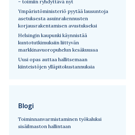
– toimiin ryhdyttävä nyt
Ympäristöministeriö pyytää lausuntoja
asetuksesta asuinrakennusten
korjausrakentamisen avustukseksi
Helsingin kaupunki käynnistää
kuntotutkimuksiin liittyvän
markkinavuoropuhelun kesäkuussa
Uusi opas auttaa hallitsemaan
kiinteistöjen ylläpitokustannuksia
Blogi
Toiminnanvarmistaminen työkaluksi
sisäilmaston hallintaan