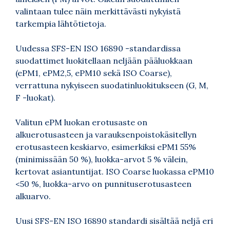
valintaan tulee näin merkittävästi nykyistä
tarkempia lähtötietoja.
Uudessa SFS-EN ISO 16890 -standardissa
suodattimet luokitellaan neljään pääluokkaan
(ePM1, ePM2,5, ePM10 sekä ISO Coarse),
verrattuna nykyiseen suodatinluokitukseen (G, M,
F -luokat).
Valitun ePM luokan erotusaste on
alkuerotusasteen ja varauksenpoistokäsitellyn
erotusasteen keskiarvo, esimerkiksi ePM1 55%
(minimissään 50 %), luokka-arvot 5 % välein,
kertovat asiantuntijat. ISO Coarse luokassa ePM10
<50 %, luokka-arvo on punnituserotusasteen
alkuarvo.
Uusi SFS-EN ISO 16890 standardi sisältää neljä eri