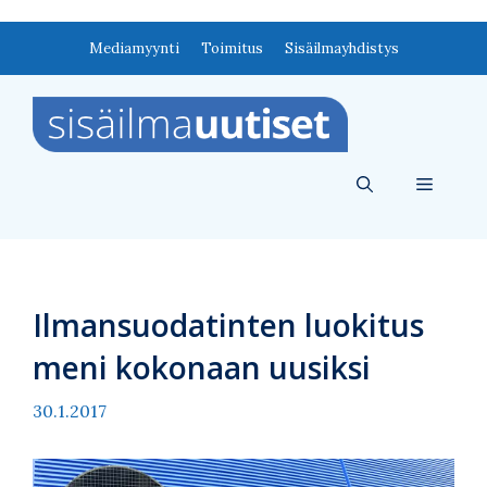
Siirry
Mediamyynti
Toimitus
Sisäilmayhdistys
sisältöön
Valikko
Ilmansuodatinten luokitus
meni kokonaan uusiksi
30.1.2017