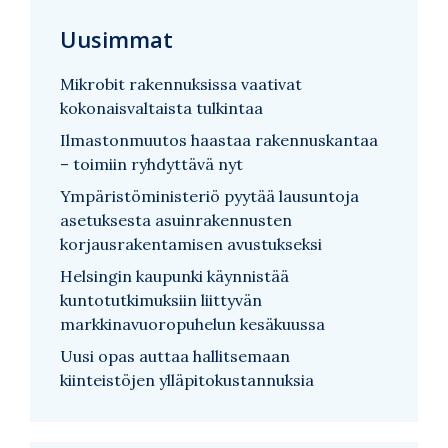
Uusimmat
Mikrobit rakennuksissa vaativat
kokonaisvaltaista tulkintaa
Ilmastonmuutos haastaa rakennuskantaa
– toimiin ryhdyttävä nyt
Ympäristöministeriö pyytää lausuntoja
asetuksesta asuinrakennusten
korjausrakentamisen avustukseksi
Helsingin kaupunki käynnistää
kuntotutkimuksiin liittyvän
markkinavuoropuhelun kesäkuussa
Uusi opas auttaa hallitsemaan
kiinteistöjen ylläpitokustannuksia