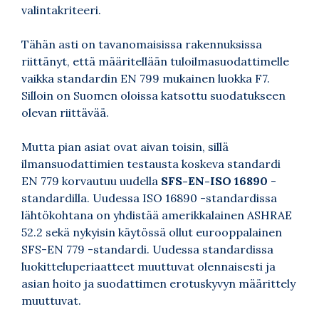
valintakriteeri.
Tähän asti on tavanomaisissa rakennuksissa
riittänyt, että määritellään tuloilmasuodattimelle
vaikka standardin EN 799 mukainen luokka F7.
Silloin on Suomen oloissa katsottu suodatukseen
olevan riittävää.
Mutta pian asiat ovat aivan toisin, sillä
ilmansuodattimien testausta koskeva standardi
EN 779 korvautuu uudella
SFS-EN-ISO 16890
-
standardilla. Uudessa ISO 16890 -standardissa
lähtökohtana on yhdistää amerikkalainen ASHRAE
52.2 sekä nykyisin käytössä ollut eurooppalainen
SFS-EN 779 -standardi. Uudessa standardissa
luokitteluperiaatteet muuttuvat olennaisesti ja
asian hoito ja suodattimen erotuskyvyn määrittely
muuttuvat.