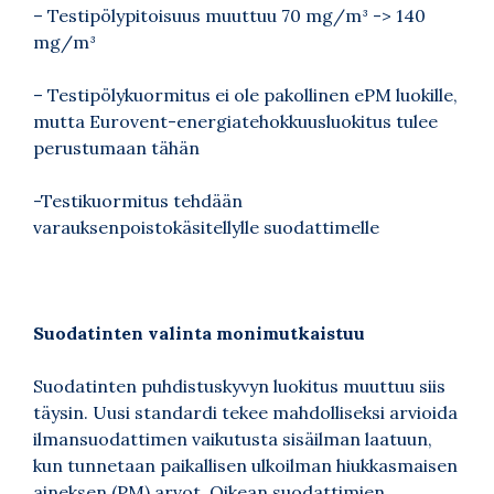
– Testipölypitoisuus muuttuu 70 mg/m³ -> 140
mg/m³
– Testipölykuormitus ei ole pakollinen ePM luokille,
mutta Eurovent-energiatehokkuusluokitus tulee
perustumaan tähän
-Testikuormitus tehdään
varauksenpoistokäsitellylle suodattimelle
Suodatinten valinta monimutkaistuu
Suodatinten puhdistuskyvyn luokitus muuttuu siis
täysin. Uusi standardi tekee mahdolliseksi arvioida
ilmansuodattimen vaikutusta sisäilman laatuun,
kun tunnetaan paikallisen ulkoilman hiukkasmaisen
aineksen (PM) arvot. Oikean suodattimien