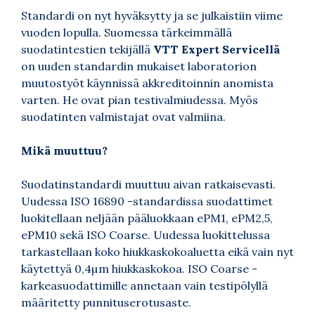
Standardi on nyt hyväksytty ja se julkaistiin viime
vuoden lopulla. Suomessa tärkeimmällä
suodatintestien tekijällä
VTT Expert Servicellä
on uuden standardin mukaiset laboratorion
muutostyöt käynnissä akkreditoinnin anomista
varten. He ovat pian testivalmiudessa. Myös
suodatinten valmistajat ovat valmiina.
Mikä muuttuu?
Suodatinstandardi muuttuu aivan ratkaisevasti.
Uudessa ISO 16890 -standardissa suodattimet
luokitellaan neljään pääluokkaan ePM1, ePM2,5,
ePM10 sekä ISO Coarse. Uudessa luokittelussa
tarkastellaan koko hiukkaskokoaluetta eikä vain nyt
käytettyä 0,4µm hiukkaskokoa. ISO Coarse -
karkeasuodattimille annetaan vain testipölyllä
määritetty punnituserotusaste.