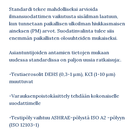
Standardi tekee mahdolliseksi arvioida
ilmansuodattimen vaikutusta sisäilman laatuun,
kun tunnetaan paikallisen ulkoilman hiukkasmaisen
aineksen (PM) arvot. Suodatinvalinta tulee siis
enemmän paikallisten olosuhteiden mukaiseksi.
Asiantuntijoiden antamien tietojen mukaan
uudessa standardissa on paljon uusia ratkaisuja:.
-Testiaerosolit DEHS (0,3-1 µm), KCl (1-10 µm)
muuttuvat
-Varauksenpoistokäsittely tehdään kokonaiselle
suodattimelle
-Testipöly vaihtuu ASHRAE-pölystä ISO A2 -pölyyn
(ISO 12103-1)