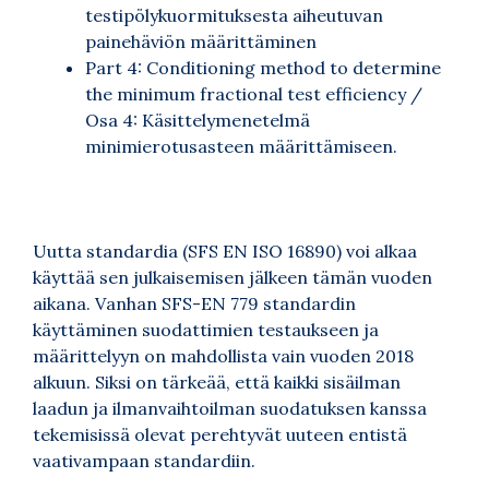
testipölykuormituksesta aiheutuvan
painehäviön määrittäminen
Part 4: Conditioning method to determine
the minimum fractional test efficiency /
Osa 4: Käsittelymenetelmä
minimierotusasteen määrittämiseen.
Uutta standardia (SFS EN ISO 16890) voi alkaa
käyttää sen julkaisemisen jälkeen tämän vuoden
aikana. Vanhan SFS-EN 779 standardin
käyttäminen suodattimien testaukseen ja
määrittelyyn on mahdollista vain vuoden 2018
alkuun. Siksi on tärkeää, että kaikki sisäilman
laadun ja ilmanvaihtoilman suodatuksen kanssa
tekemisissä olevat perehtyvät uuteen entistä
vaativampaan standardiin.