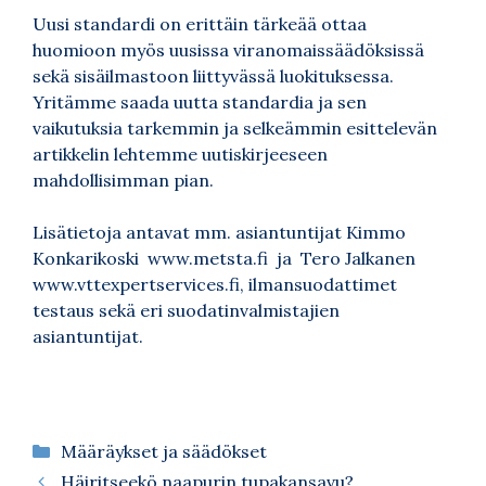
Uusi standardi on erittäin tärkeää ottaa
huomioon myös uusissa viranomaissäädöksissä
sekä sisäilmastoon liittyvässä luokituksessa.
Yritämme saada uutta standardia ja sen
vaikutuksia tarkemmin ja selkeämmin esittelevän
artikkelin lehtemme uutiskirjeeseen
mahdollisimman pian.
Lisätietoja antavat mm. asiantuntijat Kimmo
Konkarikoski
www.metsta.fi
ja Tero Jalkanen
www.vttexpertservices.fi
,
ilmansuodattimet
testaus
sekä eri suodatinvalmistajien
asiantuntijat.
Kategoriat
Määräykset ja säädökset
Häiritseekö naapurin tupakansavu?