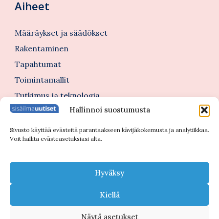
Aiheet
Määräykset ja säädökset
Rakentaminen
Tapahtumat
Toimintamallit
Tutkimus ja teknologia
Hallinnoi suostumusta
Tutustu myös
Sivusto käyttää evästeitä parantaakseen kävijäkokemusta ja analytiikkaa.
Voit hallita evästeasetuksiasi alta.
Kannattajajäsenblogi
Blogi
Hyväksy
Nimitykset
Kiellä
Näytä asetukset