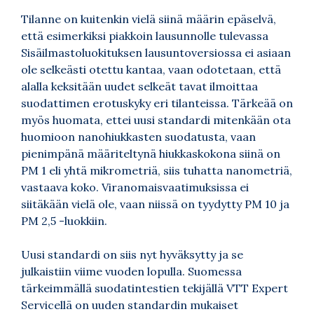
Tilanne on kuitenkin vielä siinä määrin epäselvä,
että esimerkiksi piakkoin lausunnolle tulevassa
Sisäilmastoluokituksen lausuntoversiossa ei asiaan
ole selkeästi otettu kantaa, vaan odotetaan, että
alalla keksitään uudet selkeät tavat ilmoittaa
suodattimen erotuskyky eri tilanteissa. Tärkeää on
myös huomata, ettei uusi standardi mitenkään ota
huomioon nanohiukkasten suodatusta, vaan
pienimpänä määriteltynä hiukkaskokona siinä on
PM 1 eli yhtä mikrometriä, siis tuhatta nanometriä,
vastaava koko. Viranomaisvaatimuksissa ei
siitäkään vielä ole, vaan niissä on tyydytty PM 10 ja
PM 2,5 -luokkiin.
Uusi standardi on siis nyt hyväksytty ja se
julkaistiin viime vuoden lopulla. Suomessa
tärkeimmällä suodatintestien tekijällä VTT Expert
Servicellä on uuden standardin mukaiset