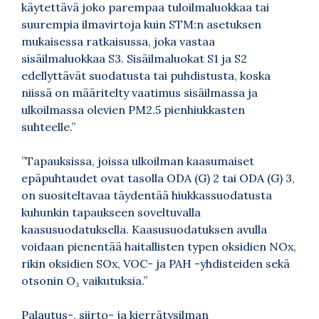
käytettävä joko parempaa tuloilmaluokkaa tai
suurempia ilmavirtoja kuin STM:n asetuksen
mukaisessa ratkaisussa, joka vastaa
sisäilmaluokkaa S3. Sisäilmaluokat S1 ja S2
edellyttävät suodatusta tai puhdistusta, koska
niissä on määritelty vaatimus sisäilmassa ja
ulkoilmassa olevien PM2.5 pienhiukkasten
suhteelle.”
”Tapauksissa, joissa ulkoilman kaasumaiset
epäpuhtaudet ovat tasolla ODA (G) 2 tai ODA (G) 3,
on suositeltavaa täydentää hiukkassuodatusta
kuhunkin tapaukseen soveltuvalla
kaasusuodatuksella. Kaasusuodatuksen avulla
voidaan pienentää haitallisten typen oksidien NOx,
rikin oksidien SOx, VOC- ja PAH -yhdisteiden sekä
otsonin O
₃
vaikutuksia.”
Palautus-, siirto- ja kierrätysilman