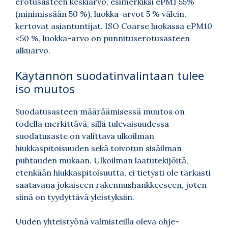
erotusasteen keskiarvo, esimerkiksi ePM1 55%
(minimissään 50 %), luokka-arvot 5 % välein,
kertovat asiantuntijat. ISO Coarse luokassa ePM10
<50 %, luokka-arvo on punnituserotusasteen
alkuarvo.
Käytännön suodatinvalintaan tulee
iso muutos
Suodatusasteen määräämisessä muutos on
todella merkittävä, sillä tulevaisuudessa
suodatusaste on valittava ulkoilman
hiukkaspitoisuuden sekä toivotun sisäilman
puhtauden mukaan. Ulkoilman laatutekijöitä,
etenkään hiukkaspitoisuutta, ei tietysti ole tarkasti
saatavana jokaiseen rakennushankkeeseen, joten
siinä on tyydyttävä yleistyksiin.
Uuden yhteistyönä valmisteilla oleva ohje-