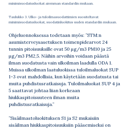
minimisuodatusluokat aiemman standardin mukaan.
Taulukko 3. Ulko- ja tuloilmasuodattimien suositeltavat
minimisuodatusluokat, suodatinluokitus uuden standardin mukaan.
Ohjeluonnoksessa todetaan myös: ”STM:n
asumisterveysasetuksen toimenpidearvot 24
tunnin pitoisuuksille ovat 50 µg/m3 PM10 ja 25
µg/m3 PM2,5. Näihin arvoihin voidaan päästä
ilman suodatusta vain ulkoilman laadulla ODA 1.
Muissa ulkoilman laatuluokissa tuloilmaluokat SUP
1-3 ovat mahdollisia, kun käytetään suodatusta tai
muita puhdistusratkaisuja. Tuloilmaluokat SUP 4 ja
5 saattavat johtaa liian korkeaan
hiukkaspitoisuuteen ilman muita
puhdistusratkaisuja.”
”Sisäilmastoluokituksen S1 ja S2 mukaisiin
sisäilman hiukkaspitoisuuksiin pääsemiseksi on