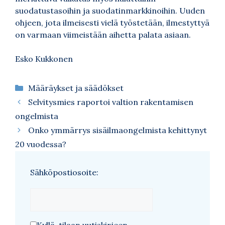
suodatustasoihin ja suodatinmarkkinoihin. Uuden
ohjeen, jota ilmeisesti vielä työstetään, ilmestyttyä
on varmaan viimeistään aihetta palata asiaan.
Esko Kukkonen
Kategoriat
Määräykset ja säädökset
Selvitysmies raportoi valtion rakentamisen
ongelmista
Onko ymmärrys sisäilmaongelmista kehittynyt
20 vuodessa?
Sähköpostiosoite:
Kyllä, tilaan uutiskirjeen