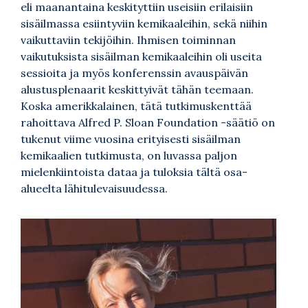
eli maanantaina keskityttiin useisiin erilaisiin
sisäilmassa esiintyviin kemikaaleihin, sekä niihin
vaikuttaviin tekijöihin. Ihmisen toiminnan
vaikutuksista sisäilman kemikaaleihin oli useita
sessioita ja myös konferenssin avauspäivän
alustusplenaarit keskittyivät tähän teemaan.
Koska amerikkalainen, tätä tutkimuskenttää
rahoittava Alfred P. Sloan Foundation -säätiö on
tukenut viime vuosina erityisesti sisäilman
kemikaalien tutkimusta, on luvassa paljon
mielenkiintoista dataa ja tuloksia tältä osa-
alueelta lähitulevaisuudessa.