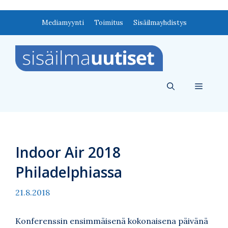
Siirry
Mediamyynti
Toimitus
Sisäilmayhdistys
sisältöön
Valikko
Indoor Air 2018
Philadelphiassa
21.8.2018
Konferenssin ensimmäisenä kokonaisena päivänä