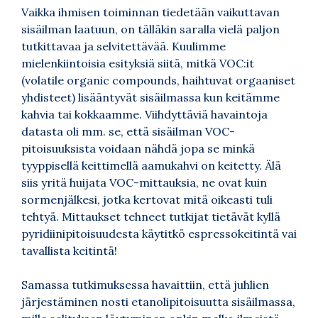
Vaikka ihmisen toiminnan tiedetään vaikuttavan
sisäilman laatuun, on tälläkin saralla vielä paljon
tutkittavaa ja selvitettävää. Kuulimme
mielenkiintoisia esityksiä siitä, mitkä VOC:it
(volatile organic compounds, haihtuvat orgaaniset
yhdisteet) lisääntyvät sisäilmassa kun keitämme
kahvia tai kokkaamme. Viihdyttäviä havaintoja
datasta oli mm. se, että sisäilman VOC-
pitoisuuksista voidaan nähdä jopa se minkä
tyyppisellä keittimellä aamukahvi on keitetty. Älä
siis yritä huijata VOC-mittauksia, ne ovat kuin
sormenjälkesi, jotka kertovat mitä oikeasti tuli
tehtyä. Mittaukset tehneet tutkijat tietävät kyllä
pyridiinipitoisuudesta käytitkö espressokeitintä vai
tavallista keitintä!
Samassa tutkimuksessa havaittiin, että juhlien
järjestäminen nosti etanolipitoisuutta sisäilmassa,