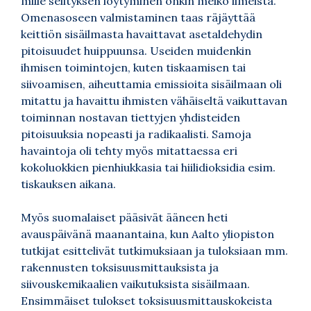
mille selityksen löytyminen onkin melko ilmeistä.
Omenasoseen valmistaminen taas räjäyttää
keittiön sisäilmasta havaittavat asetaldehydin
pitoisuudet huippuunsa. Useiden muidenkin
ihmisen toimintojen, kuten tiskaamisen tai
siivoamisen, aiheuttamia emissioita sisäilmaan oli
mitattu ja havaittu ihmisten vähäiseltä vaikuttavan
toiminnan nostavan tiettyjen yhdisteiden
pitoisuuksia nopeasti ja radikaalisti. Samoja
havaintoja oli tehty myös mitattaessa eri
kokoluokkien pienhiukkasia tai hiilidioksidia esim.
tiskauksen aikana.
Myös suomalaiset pääsivät ääneen heti
avauspäivänä maanantaina, kun Aalto yliopiston
tutkijat esittelivät tutkimuksiaan ja tuloksiaan mm.
rakennusten toksisuusmittauksista ja
siivouskemikaalien vaikutuksista sisäilmaan.
Ensimmäiset tulokset toksisuusmittauskokeista