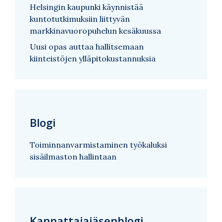
Helsingin kaupunki käynnistää
kuntotutkimuksiin liittyvän
markkinavuoropuhelun kesäkuussa
Uusi opas auttaa hallitsemaan
kiinteistöjen ylläpitokustannuksia
Blogi
Toiminnanvarmistaminen työkaluksi
sisäilmaston hallintaan
Kannattajajäsenblogi