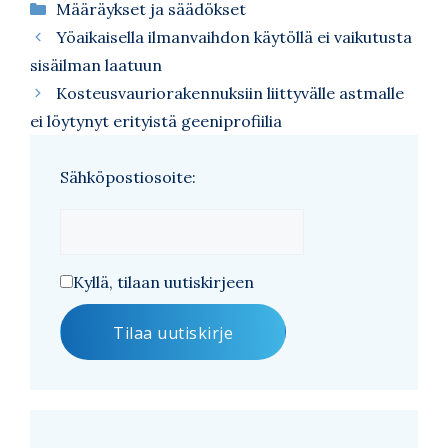
Kategoriat
Määräykset ja säädökset
Yöaikaisella ilmanvaihdon käytöllä ei vaikutusta
sisäilman laatuun
Kosteusvauriorakennuksiin liittyvälle astmalle
ei löytynyt erityistä geeniprofiilia
Sähköpostiosoite:
Kyllä, tilaan uutiskirjeen