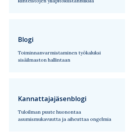
kiinteistöjen ylläpitokustannuksia
Blogi
Toiminnanvarmistaminen työkaluksi
sisäilmaston hallintaan
Kannattajajäsenblogi
Tuloilman puute huonontaa
asumismukavuutta ja aiheuttaa ongelmia