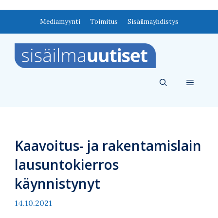
Siirry
Mediamyynti
Toimitus
Sisäilmayhdistys
sisältöön
Valikko
Kaavoitus- ja rakentamislain
lausuntokierros
käynnistynyt
14.10.2021