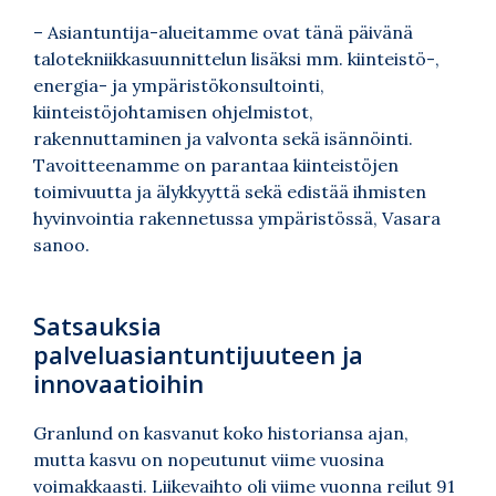
– Asiantuntija-alueitamme ovat tänä päivänä
talotekniikkasuunnittelun lisäksi mm. kiinteistö-,
energia- ja ympäristökonsultointi,
kiinteistöjohtamisen ohjelmistot,
rakennuttaminen ja valvonta sekä isännöinti.
Tavoitteenamme on parantaa kiinteistöjen
toimivuutta ja älykkyyttä sekä edistää ihmisten
hyvinvointia rakennetussa ympäristössä, Vasara
sanoo.
Satsauksia
palveluasiantuntijuuteen ja
innovaatioihin
Granlund on kasvanut koko historiansa ajan,
mutta kasvu on nopeutunut viime vuosina
voimakkaasti. Liikevaihto oli viime vuonna reilut 91