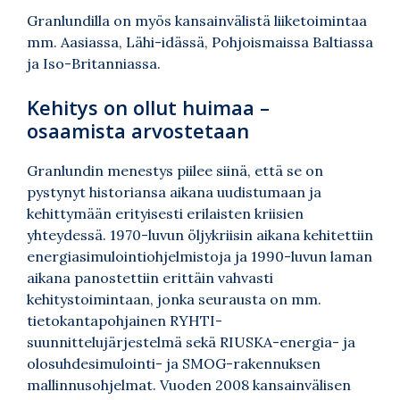
Granlundilla on myös kansainvälistä liiketoimintaa
mm. Aasiassa, Lähi-idässä, Pohjoismaissa Baltiassa
ja Iso-Britanniassa.
Kehitys on ollut huimaa –
osaamista arvostetaan
Granlundin menestys piilee siinä, että se on
pystynyt historiansa aikana uudistumaan ja
kehittymään erityisesti erilaisten kriisien
yhteydessä. 1970-luvun öljykriisin aikana kehitettiin
energiasimulointiohjelmistoja ja 1990-luvun laman
aikana panostettiin erittäin vahvasti
kehitystoimintaan, jonka seurausta on mm.
tietokantapohjainen RYHTI-
suunnittelujärjestelmä sekä RIUSKA-energia- ja
olosuhdesimulointi- ja SMOG-rakennuksen
mallinnusohjelmat. Vuoden 2008 kansainvälisen