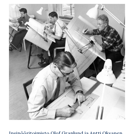
Insinööritoimisto Olof Granlund ja Antti Oksanen