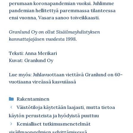
perumaan koronapandemian vuoksi. Juhlimme
pandemian hellitettyä paremmassa tilanteessa
ensi vuonna, Vasara sanoo toiveikkaasti.
Granlund Oy on ollut Sisäilmayhdistyksen
kannattajajäsen vuodesta 1998.
Teksti: Anna Merikari
Kuvat: Granlund Oy
Lue myös:
Juhlavuottaan viettävä Granlund on 60-
vuotiaana vireässä kasvuiässä
Kategoriat
Rakentaminen
Väistötiloja käytetään laajasti, mutta tietoa
käytön perusteista ja hyödyistä puuttuu
Kemialliset tutkimusmenetelmät
sisäilmaongelmien selvittämisessä