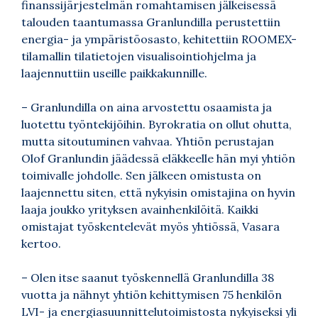
finanssijärjestelmän romahtamisen jälkeisessä
talouden taantumassa Granlundilla perustettiin
energia- ja ympäristöosasto, kehitettiin ROOMEX-
tilamallin tilatietojen visualisointiohjelma ja
laajennuttiin useille paikkakunnille.
– Granlundilla on aina arvostettu osaamista ja
luotettu työntekijöihin. Byrokratia on ollut ohutta,
mutta sitoutuminen vahvaa. Yhtiön perustajan
Olof Granlundin jäädessä eläkkeelle hän myi yhtiön
toimivalle johdolle. Sen jälkeen omistusta on
laajennettu siten, että nykyisin omistajina on hyvin
laaja joukko yrityksen avainhenkilöitä. Kaikki
omistajat työskentelevät myös yhtiössä, Vasara
kertoo.
– Olen itse saanut työskennellä Granlundilla 38
vuotta ja nähnyt yhtiön kehittymisen 75 henkilön
LVI- ja energiasuunnittelutoimistosta nykyiseksi yli