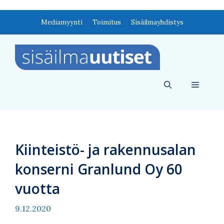
Siirry
Mediamyynti
Toimitus
Sisäilmayhdistys
sisältöön
Valikko
Kiinteistö- ja rakennusalan
konserni Granlund Oy 60
vuotta
9.12.2020