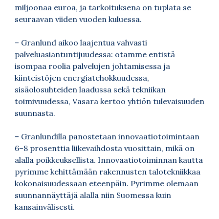
miljoonaa euroa, ja tarkoituksena on tuplata se
seuraavan viiden vuoden kuluessa.
– Granlund aikoo laajentua vahvasti
palveluasiantuntijuudessa: otamme entistä
isompaa roolia palvelujen johtamisessa ja
kiinteistöjen energiatehokkuudessa,
sisäolosuhteiden laadussa sekä tekniikan
toimivuudessa, Vasara kertoo yhtiön tulevaisuuden
suunnasta.
– Granlundilla panostetaan innovaatiotoimintaan
6–8 prosenttia liikevaihdosta vuosittain, mikä on
alalla poikkeuksellista. Innovaatiotoiminnan kautta
pyrimme kehittämään rakennusten talotekniikkaa
kokonaisuudessaan eteenpäin. Pyrimme olemaan
suunnannäyttäjä alalla niin Suomessa kuin
kansainvälisesti.