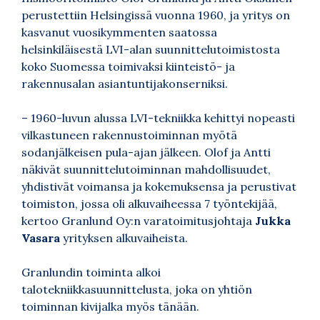
perustettiin Helsingissä vuonna 1960, ja yritys on
kasvanut vuosikymmenten saatossa
helsinkiläisestä LVI-alan suunnittelutoimistosta
koko Suomessa toimivaksi kiinteistö- ja
rakennusalan asiantuntijakonserniksi.
– 1960-luvun alussa LVI-tekniikka kehittyi nopeasti
vilkastuneen rakennustoiminnan myötä
sodanjälkeisen pula-ajan jälkeen. Olof ja Antti
näkivät suunnittelutoiminnan mahdollisuudet,
yhdistivät voimansa ja kokemuksensa ja perustivat
toimiston, jossa oli alkuvaiheessa 7 työntekijää,
kertoo Granlund Oy:n varatoimitusjohtaja
Jukka
Vasara
yrityksen alkuvaiheista.
Granlundin toiminta alkoi
talotekniikkasuunnittelusta, joka on yhtiön
toiminnan kivijalka myös tänään.