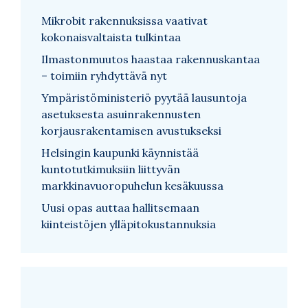
Mikrobit rakennuksissa vaativat
kokonaisvaltaista tulkintaa
Ilmastonmuutos haastaa rakennuskantaa
– toimiin ryhdyttävä nyt
Ympäristöministeriö pyytää lausuntoja
asetuksesta asuinrakennusten
korjausrakentamisen avustukseksi
Helsingin kaupunki käynnistää
kuntotutkimuksiin liittyvän
markkinavuoropuhelun kesäkuussa
Uusi opas auttaa hallitsemaan
kiinteistöjen ylläpitokustannuksia