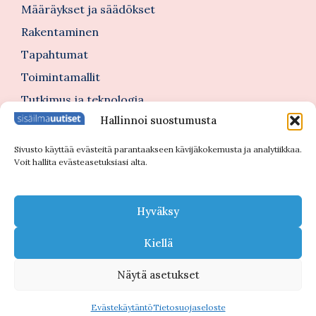
Määräykset ja säädökset
Rakentaminen
Tapahtumat
Toimintamallit
Tutkimus ja teknologia
Hallinnoi suostumusta
Tutustu myös
Sivusto käyttää evästeitä parantaakseen kävijäkokemusta ja analytiikkaa.
Voit hallita evästeasetuksiasi alta.
Kannattajajäsenblogi
Blogi
Hyväksy
Nimitykset
Kiellä
Näytä asetukset
© 2026 Sisäilmauutiset |
Tietosuojaseloste
Evästekäytäntö
Tietosuojaseloste