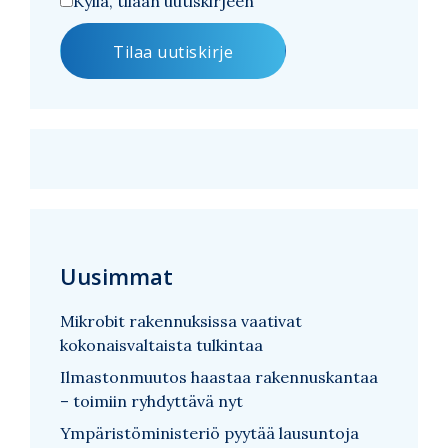
Kyllä, tilaan uutiskirjeen
Uusimmat
Mikrobit rakennuksissa vaativat
kokonaisvaltaista tulkintaa
Ilmastonmuutos haastaa rakennuskantaa
– toimiin ryhdyttävä nyt
Ympäristöministeriö pyytää lausuntoja