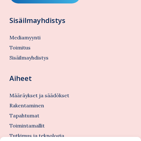
Sisäilmayhdistys
Mediamyynti
Toimitus
Sisäilmayhdistys
Aiheet
Määräykset ja säädökset
Rakentaminen
Tapahtumat
Toimintamallit
Tutkimus ja teknologia