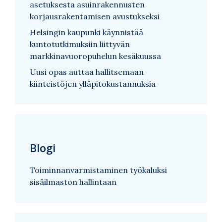
asetuksesta asuinrakennusten
korjausrakentamisen avustukseksi
Helsingin kaupunki käynnistää
kuntotutkimuksiin liittyvän
markkinavuoropuhelun kesäkuussa
Uusi opas auttaa hallitsemaan
kiinteistöjen ylläpitokustannuksia
Blogi
Toiminnanvarmistaminen työkaluksi
sisäilmaston hallintaan