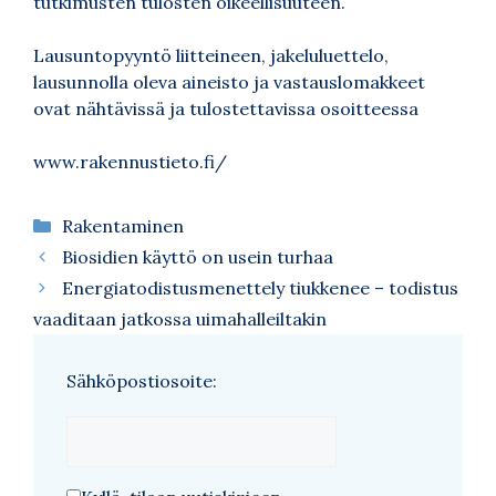
tutkimusten tulosten oikeellisuuteen.
Lausuntopyyntö liitteineen, jakeluluettelo,
lausunnolla oleva aineisto ja vastauslomakkeet
ovat nähtävissä ja tulostettavissa osoitteessa
www.rakennustieto.fi/
Kategoriat
Rakentaminen
Biosidien käyttö on usein turhaa
Energiatodistusmenettely tiukkenee – todistus
vaaditaan jatkossa uimahalleiltakin
Sähköpostiosoite: