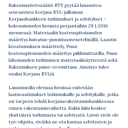
Rakennustietosäätiö RTS pyytää lausuntoa
seuraavista Korjaus RYL-julkaisun
Korjaushankkeen tutkimukset ja selvitykset -
kokonaisuuden luvuista perjantaihin 29.1.2016
mennessä: Materiaalin kosteuspitoisuuden
määritys kuivatus-punnitusmenetelmällä, Laastin
koostumuksen määrittely, Puun
kosteuspitoisuuden määritys piikkimittarilla, Puun
lahoisuuden tutkiminen materiaalinäytteestä sekä
Rakennuksen paine-eromittaus. Aineisto tulee
osaksi Korjaus RYLiä.
Lausunnolla olevissa luvuissa esitetään
laatuvaatimukset tutkimuksille ja selvityksille, jotka
on tarpeen tehdä korjausrakentamishankkeessa
ennen rakentamisvaihetta. Kukin luku koskee
yksittäistä tutkimusta tai selvitystä. Luvut eivät ole
työ-ohjeita, eivätkä ne ota kantaa selvitysten ja