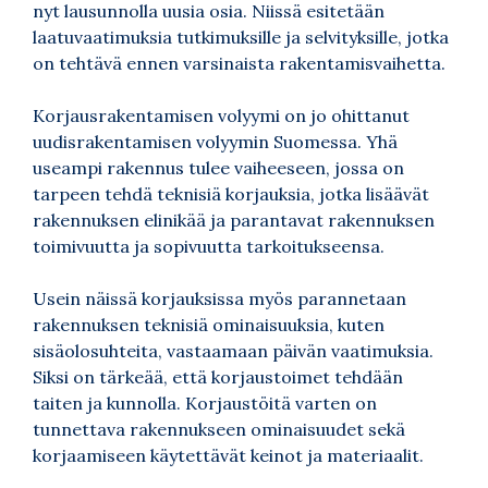
nyt lausunnolla uusia osia. Niissä esitetään
laatuvaatimuksia tutkimuksille ja selvityksille, jotka
on tehtävä ennen varsinaista rakentamisvaihetta.
Korjausrakentamisen volyymi on jo ohittanut
uudisrakentamisen volyymin Suomessa. Yhä
useampi rakennus tulee vaiheeseen, jossa on
tarpeen tehdä teknisiä korjauksia, jotka lisäävät
rakennuksen elinikää ja parantavat rakennuksen
toimivuutta ja sopivuutta tarkoitukseensa.
Usein näissä korjauksissa myös parannetaan
rakennuksen teknisiä ominaisuuksia, kuten
sisäolosuhteita, vastaamaan päivän vaatimuksia.
Siksi on tärkeää, että korjaustoimet tehdään
taiten ja kunnolla. Korjaustöitä varten on
tunnettava rakennukseen ominaisuudet sekä
korjaamiseen käytettävät keinot ja materiaalit.