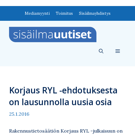
Siirry
Mediamyynti
Toimitus
Sisäilmayhdistys
sisältöön
Valikko
Korjaus RYL -ehdotuksesta
on lausunnolla uusia osia
25.1.2016
Rakennustietosäätiön Korjaus RYL -julkaisuun on