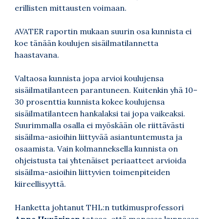
erillisten mittausten voimaan.
AVATER raportin mukaan suurin osa kunnista ei
koe tänään koulujen sisäilmatilannetta
haastavana.
Valtaosa kunnista jopa arvioi koulujensa
sisäilmatilanteen parantuneen. Kuitenkin yhä 10–
30 prosenttia kunnista kokee koulujensa
sisäilmatilanteen hankalaksi tai jopa vaikeaksi.
Suurimmalla osalla ei myöskään ole riittävästi
sisäilma-asioihin liittyvää asiantuntemusta ja
osaamista. Vain kolmanneksella kunnista on
ohjeistusta tai yhtenäiset periaatteet arvioida
sisäilma-asioihin liittyvien toimenpiteiden
kiireellisyyttä.
Hanketta johtanut THL:n tutkimusprofessori
Anne Hyvärinen
toteaa, että monessa kunnassa