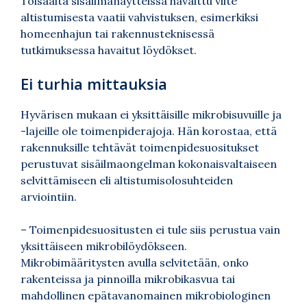
Toisaalta sisäilmanäytteissä havaittu viite
altistumisesta vaatii vahvistuksen, esimerkiksi
homeenhajun tai rakennusteknisessä
tutkimuksessa havaitut löydökset.
Ei turhia mittauksia
Hyvärisen mukaan ei yksittäisille mikrobisuvuille ja
-lajeille ole toimenpiderajoja. Hän korostaa, että
rakennuksille tehtävät toimenpidesuositukset
perustuvat sisäilmaongelman kokonaisvaltaiseen
selvittämiseen eli altistumisolosuhteiden
arviointiin.
– Toimenpidesuositusten ei tule siis perustua vain
yksittäiseen mikrobilöydökseen.
Mikrobimääritysten avulla selvitetään, onko
rakenteissa ja pinnoilla mikrobikasvua tai
mahdollinen epätavanomainen mikrobiologinen