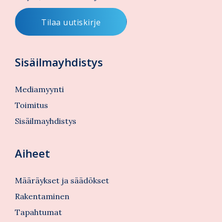
Sisäilmayhdistys
Mediamyynti
Toimitus
Sisäilmayhdistys
Aiheet
Määräykset ja säädökset
Rakentaminen
Tapahtumat