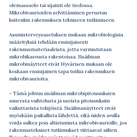
olemassaolo tai sijainti ole tiedossa.
Mikrobivaurioiden selvittäminen perustuu
kuitenkin rakennuksen tekniseen tutkimiseen.
Asumisterveysasetuksen mukaan mikrobiologisia
määrityksiä tehdään ensisijaisesti
rakennusmateriaaleista, jotta varmistutaan
mikrobikasvusta rakenteissa. Sisäilman
mikrobinäytteet eivät Hyvärisen mukaan ole
koskaan ensisijainen tapa tutkia rakennuksen
mikrobivaurioita.
– Tämä johtuu sisäilman mikrobipitoisuuksien
suuresta vaihtelusta ja useista pitoisuuksiin
vaikuttavista tekijöistä. Sisäilmanäytteet eivät
myöskään paikallista lähdettä, eikä niiden avulla
voida sulkea pois altistumista mikrobivaurioille, jos
rakennustekniset tutkimukset viittaavat siihen.