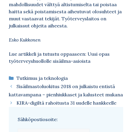
mahdollisuudet välttyä altistumiselta tai poistaa
haitta sekä poistamisesta aiheutuvat olosuhteet ja
muut vastaavat tekijät. Työterveyslaitos on
julkaissut ohjeita aiheesta.
Esko Kukkonen
Lue artikkeli ja tutustu oppaaseen:
Uusi opas
työterveyshuollolle sisäilma-asioista
Kategoriat
Tutkimus ja teknologia
Sisäilmastoluokitus 2018 on julkaistu entistä
kattavampana – pienhiukkaset ja kalusteet mukana
KIRA-digiltä rahoitusta 31 uudelle hankkeelle
Sähköpostiosoite: