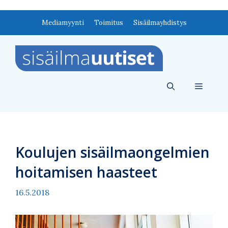
Siirry
Mediamyynti
Toimitus
Sisäilmayhdistys
sisältöön
Valikko
Koulujen sisäilmaongelmien
hoitamisen haasteet
16.5.2018