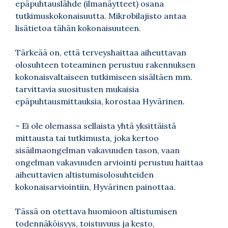
epäpuhtauslähde (ilmanäytteet) osana
tutkimuskokonaisuutta. Mikrobilajisto antaa
lisätietoa tähän kokonaisuuteen.
Tärkeää on, että terveyshaittaa aiheuttavan
olosuhteen toteaminen perustuu rakennuksen
kokonaisvaltaiseen tutkimiseen sisältäen mm.
tarvittavia suositusten mukaisia
epäpuhtausmittauksia, korostaa Hyvärinen.
– Ei ole olemassa sellaista yhtä yksittäistä
mittausta tai tutkimusta, joka kertoo
sisäilmaongelman vakavuuden tason, vaan
ongelman vakavuuden arviointi perustuu haittaa
aiheuttavien altistumisolosuhteiden
kokonaisarviointiin, Hyvärinen painottaa.
Tässä on otettava huomioon altistumisen
todennäköisyys, toistuvuus ja kesto,