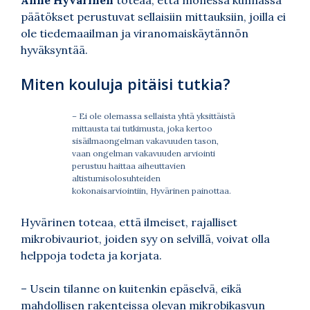
päätökset perustuvat sellaisiin mittauksiin, joilla ei
ole tiedemaailman ja viranomaiskäytännön
hyväksyntää.
Miten kouluja pitäisi tutkia?
– Ei ole olemassa sellaista yhtä yksittäistä
mittausta tai tutkimusta, joka kertoo
sisäilmaongelman vakavuuden tason,
vaan ongelman vakavuuden arviointi
perustuu haittaa aiheuttavien
altistumisolosuhteiden
kokonaisarviointiin, Hyvärinen painottaa.
Hyvärinen toteaa, että ilmeiset, rajalliset
mikrobivauriot, joiden syy on selvillä, voivat olla
helppoja todeta ja korjata.
– Usein tilanne on kuitenkin epäselvä, eikä
mahdollisen rakenteissa olevan mikrobikasvun