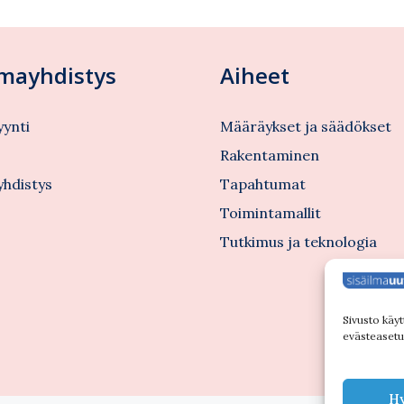
lmayhdistys
Aiheet
ynti
Määräykset ja säädökset
s
Rakentaminen
yhdistys
Tapahtumat
Toimintamallit
Tutkimus ja teknologia
Sivusto käyt
evästeasetuk
H