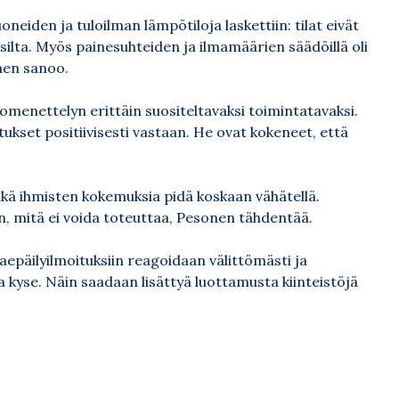
eiden ja tuloilman lämpötiloja laskettiin: tilat eivät
lta. Myös painesuhteiden ja ilmamäärien säädöillä oli
onen sanoo.
menettelyn erittäin suositeltavaksi toimintatavaksi.
ukset positiivisesti vastaan. He ovat kokeneet, että
ikä ihmisten kokemuksia pidä koskaan vähätellä.
, mitä ei voida toteuttaa, Pesonen tähdentää.
aepäilyilmoituksiin reagoidaan välittömästi ja
 kyse. Näin saadaan lisättyä luottamusta kiinteistöjä