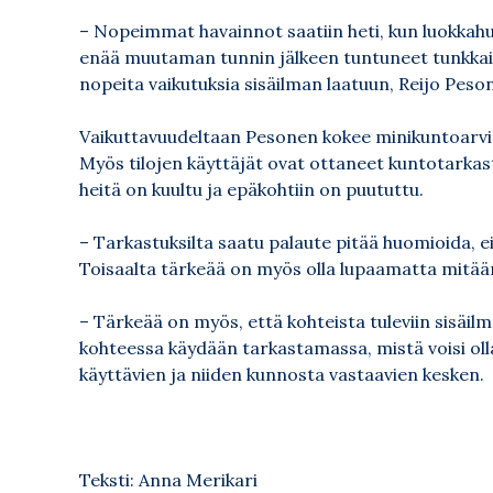
– Nopeimmat havainnot saatiin heti, kun luokkahuon
enää muutaman tunnin jälkeen tuntuneet tunkkaisi
nopeita vaikutuksia sisäilman laatuun, Reijo Pes
Vaikuttavuudeltaan Pesonen kokee minikuntoarvio
Myös tilojen käyttäjät ovat ottaneet kuntotarkast
heitä on kuultu ja epäkohtiin on puututtu.
– Tarkastuksilta saatu palaute pitää huomioida, e
Toisaalta tärkeää on myös olla lupaamatta mitään
– Tärkeää on myös, että kohteista tuleviin sisäilm
kohteessa käydään tarkastamassa, mistä voisi olla
käyttävien ja niiden kunnosta vastaavien kesken.
Teksti: Anna Merikari