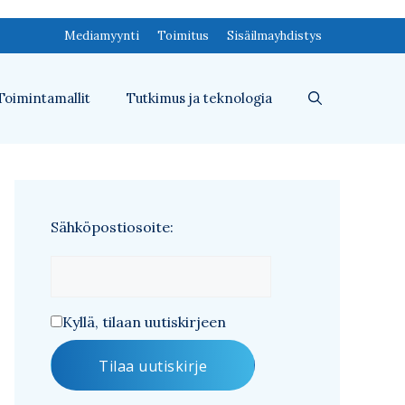
Mediamyynti
Toimitus
Sisäilmayhdistys
Toimintamallit
Tutkimus ja teknologia
Sähköpostiosoite:
Kyllä, tilaan uutiskirjeen