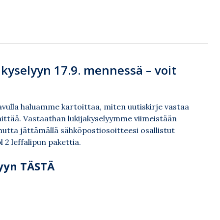
akyselyyn 17.9. mennessä – voit
 avulla haluamme kartoittaa, miten uutiskirje vastaa
hittää. Vastaathan lukijakyselyymme viimeistään
mutta jättämällä sähköpostiosoitteesi osallistut
2 leffalipun pakettia.
lyyn TÄSTÄ