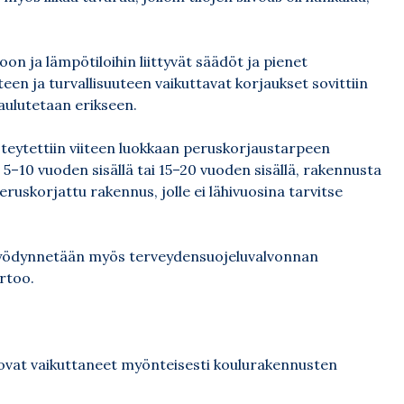
oon ja lämpötiloihin liittyvät säädöt ja pienet
een ja turvallisuuteen vaikuttavat korjaukset sovittiin
aulutetaan erikseen.
teytettiin viiteen luokkaan peruskorjaustarpeen
5–10 vuoden sisällä tai 15–20 vuoden sisällä, rakennusta
eruskorjattu rakennus, jolle ei lähivuosina tarvitse
a hyödynnetään myös terveydensuojeluvalvonnan
rtoo.
ovat vaikuttaneet myönteisesti koulurakennusten