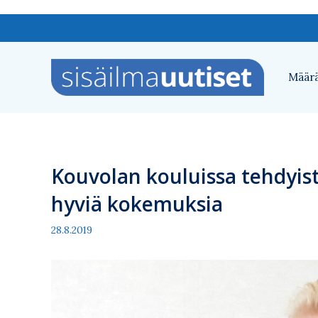
Siirry
sisältöön
Määrä
Kouvolan kouluissa tehdyis
hyviä kokemuksia
28.8.2019