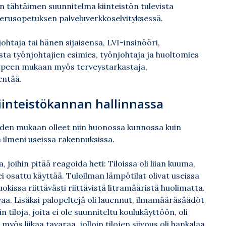
än tähtäimen suunnitelma kiinteistön tulevista
erusopetuksen palveluverkkoselvityksessä.
johtaja tai hänen sijaisensa, LVI-insinööri,
sta työnjohtajien esimies, työnjohtaja ja huoltomies
tarpeen mukaan myös terveystarkastaja,
entää.
iinteistökannan hallinnassa
den mukaan olleet niin huonossa kunnossa kuin
 ilmeni useissa rakennuksissa.
 joihin pitää reagoida heti: Tiloissa oli liian kuuma,
 ei osattu käyttää. Tuloilman lämpötilat olivat useissa
uokissa riittävästi riittävistä litramääristä huolimatta.
aa. Lisäksi palopeltejä oli lauennut, ilmamääräsäädöt
in tiloja, joita ei ole suunniteltu koulukäyttöön, oli
myös liikaa tavaraa, jolloin tilojen siivous oli hankalaa,