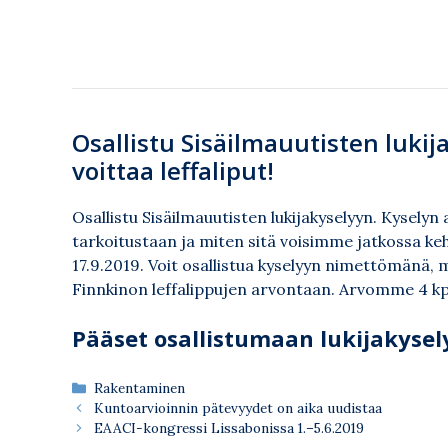
Osallistu Sisäilmauutisten lukij
voittaa leffaliput!
Osallistu Sisäilmauutisten lukijakyselyyn. Kyselyn
tarkoitustaan ja miten sitä voisimme jatkossa ke
17.9.2019. Voit osallistua kyselyyn nimettömänä, 
Finnkinon leffalippujen arvontaan. Arvomme 4 kpl 
Pääset osallistumaan lukijakyse
Kategoriat
Rakentaminen
Kuntoarvioinnin pätevyydet on aika uudistaa
EAACI-kongressi Lissabonissa 1.–5.6.2019