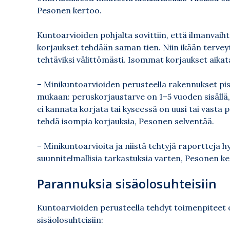
Pesonen kertoo.
Kuntoarvioiden pohjalta sovittiin, että ilmanvaiht
korjaukset tehdään saman tien. Niin ikään terveyt
tehtäviksi välittömästi. Isommat korjaukset aikat
– Minikuntoarvioiden perusteella rakennukset pis
mukaan: peruskorjaustarve on 1–5 vuoden sisällä, 
ei kannata korjata tai kyseessä on uusi tai vasta p
tehdä isompia korjauksia, Pesonen selventää.
– Minikuntoarvioita ja niistä tehtyjä raporttej
suunnitelmallisia tarkastuksia varten, Pesonen ke
Parannuksia sisäolosuhteisiin
Kuntoarvioiden perusteella tehdyt toimenpiteet 
sisäolosuhteisiin: