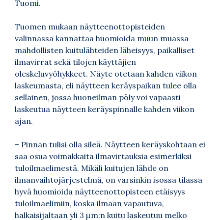
Tuomi.
Tuomen mukaan näytteenottopisteiden
valinnassa kannattaa huomioida muun muassa
mahdollisten kuitulähteiden läheisyys, paikalliset
ilmavirrat sekä tilojen käyttäjien
oleskeluvyöhykkeet. Näyte otetaan kahden viikon
laskeumasta, eli näytteen keräyspaikan tulee olla
sellainen, jossa huoneilman pöly voi vapaasti
laskeutua näytteen keräyspinnalle kahden viikon
ajan.
– Pinnan tulisi olla sileä. Näytteen keräyskohtaan ei
saa osua voimakkaita ilmavirtauksia esimerkiksi
tuloilmaelimestä. Mikäli kuitujen lähde on
ilmanvaihtojärjestelmä, on varsinkin isossa tilassa
hyvä huomioida näytteenottopisteen etäisyys
tuloilmaelimiin, koska ilmaan vapautuva,
halkaisijaltaan yli 3 µm:n kuitu laskeutuu melko