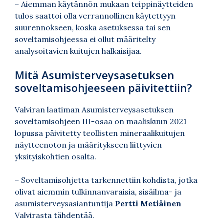
– Aiemman käytännön mukaan teippinäytteiden
tulos saattoi olla verrannollinen käytettyyn
suurennokseen, koska asetuksessa tai sen
soveltamisohjeessa ei ollut määritelty
analysoitavien kuitujen halkaisijaa.
Mitä Asumisterveysasetuksen
soveltamisohjeeseen päivitettiin?
Valviran laatiman
Asumisterveysasetuksen
soveltamisohjeen III-osaa
on maaliskuun 2021
lopussa päivitetty teollisten mineraalikuitujen
näytteenoton ja määritykseen liittyvien
yksityiskohtien osalta.
– Soveltamisohjetta tarkennettiin kohdista, jotka
olivat aiemmin tulkinnanvaraisia, sisäilma- ja
asumisterveysasiantuntija
Pertti Metiäinen
Valvirasta tähdentää.