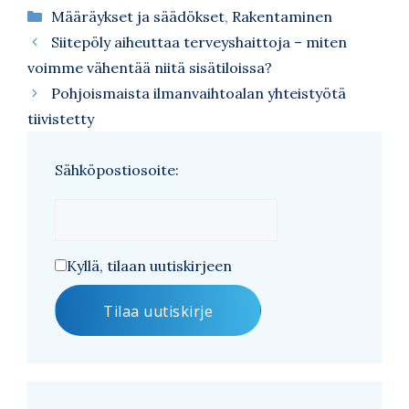
Kategoriat
Määräykset ja säädökset
,
Rakentaminen
Siitepöly aiheuttaa terveyshaittoja – miten
voimme vähentää niitä sisätiloissa?
Pohjoismaista ilmanvaihtoalan yhteistyötä
tiivistetty
Sähköpostiosoite:
Kyllä, tilaan uutiskirjeen