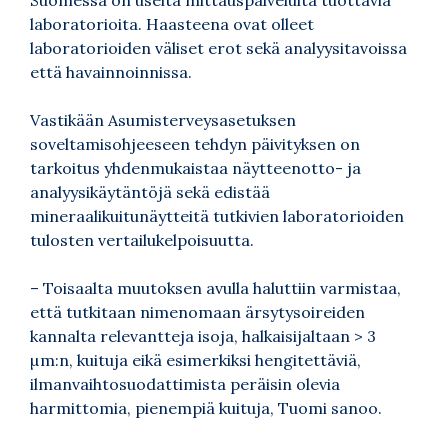
laboratorioita. Haasteena ovat olleet
laboratorioiden väliset erot sekä analyysitavoissa
että havainnoinnissa.
Vastikään Asumisterveysasetuksen
soveltamisohjeeseen tehdyn
päivityksen
on
tarkoitus yhdenmukaistaa näytteenotto- ja
analyysikäytäntöjä sekä edistää
mineraalikuitunäytteitä tutkivien laboratorioiden
tulosten vertailukelpoisuutta.
– Toisaalta muutoksen avulla haluttiin varmistaa,
että tutkitaan nimenomaan ärsytysoireiden
kannalta relevantteja isoja, halkaisijaltaan > 3
µm:n, kuituja eikä esimerkiksi hengitettäviä,
ilmanvaihtosuodattimista peräisin olevia
harmittomia, pienempiä kuituja, Tuomi sanoo.