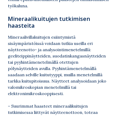
työkaluna.
Mineraalikuitujen tutkimisen
haasteita
Mineraalivillakuitujen esiintymistä
sisäympäristöissä voidaan tutkia useilla eri
näytteenotto- ja analysointimenetelmillä:
geeliteippinäytteiden, suodatinkangasnäytteiden
tai pyyhintämenetelmällä otettujen
pölynäytteiden avulla. Pyyhintämenetelmällä
saadaan selville kuitutyyppi, muilla menetelmillä
tarkka kuitupitoisuus. Näytteet analysoidaan joko
valomikroskopian menetelmillä tai
elektronimikroskooppisesti.
– Suurimmat haasteet mineraalikuitujen
tutkimisessa liittyvät näytteenottoon, toteaa