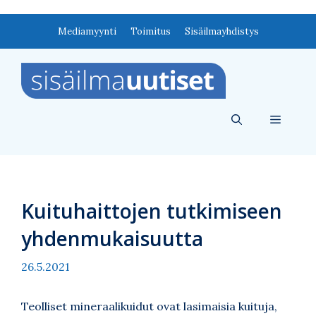
Siirry
Mediamyynti
Toimitus
Sisäilmayhdistys
sisältöön
Valikko
Kuituhaittojen tutkimiseen
yhdenmukaisuutta
26.5.2021
Teolliset mineraalikuidut ovat lasimaisia kuituja,