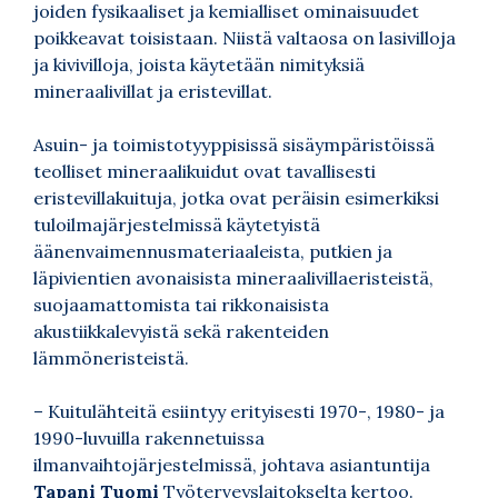
joiden fysikaaliset ja kemialliset ominaisuudet
poikkeavat toisistaan. Niistä valtaosa on lasivilloja
ja kivivilloja, joista käytetään nimityksiä
mineraalivillat ja eristevillat.
Asuin- ja toimistotyyppisissä sisäympäristöissä
teolliset mineraalikuidut ovat tavallisesti
eristevillakuituja, jotka ovat peräisin esimerkiksi
tuloilmajärjestelmissä käytetyistä
äänenvaimennusmateriaaleista, putkien ja
läpivientien avonaisista mineraalivillaeristeistä,
suojaamattomista tai rikkonaisista
akustiikkalevyistä sekä rakenteiden
lämmöneristeistä.
– Kuitulähteitä esiintyy erityisesti 1970-, 1980- ja
1990-luvuilla rakennetuissa
ilmanvaihtojärjestelmissä, johtava asiantuntija
Tapani Tuomi
Työterveyslaitokselta kertoo.