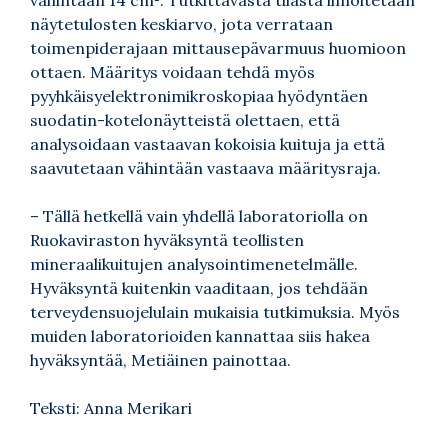
näytetulosten keskiarvo, jota verrataan
toimenpiderajaan mittausepävarmuus huomioon
ottaen. Määritys voidaan tehdä myös
pyyhkäisyelektronimikroskopiaa hyödyntäen
suodatin-kotelonäytteistä olettaen, että
analysoidaan vastaavan kokoisia kuituja ja että
saavutetaan vähintään vastaava määritysraja.
– Tällä hetkellä vain yhdellä laboratoriolla on
Ruokaviraston hyväksyntä teollisten
mineraalikuitujen analysointimenetelmälle.
Hyväksyntä kuitenkin vaaditaan, jos tehdään
terveydensuojelulain mukaisia tutkimuksia. Myös
muiden laboratorioiden kannattaa siis hakea
hyväksyntää, Metiäinen painottaa.
Teksti: Anna Merikari