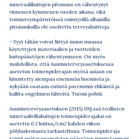
mineraalikuitujen pitoisuus on vähentynyt
viimeisen kymmenen vuoden aikana, eikä
toimistoympäristöissä esiintyvillä alhaisilla
pitoisuuksilla ole osoitettu terveyshaittoja.
– Syyt tähän voivat liittyä muun muassa
käytettyjen materiaalien ja tuotteiden
kuitupäästöjen vähentymiseen. On myös
mahdollista, että Asumisterveysasetuksessa
asetetun toimenpiderajan myötä asiaan on
kiinnitetty aiempaa enemmän huomiota ja
nykyään osataan entistä paremmin ehkäistä ja
hallita ongelmien lähteitä, Tuomi pohtii.
Asumisterveysasetuksen (2015) 19§:ssä
teollisten
mineraalivillakuitujen toimenpiderajaksi on
asetettu 0,2 kuitua/cm2 kahden viikon
pölylaskemasta tarkasteltuna. Toimenpideraja
toimii epätavanomaisten päästöjen tunnistamisen