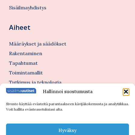
Sisäilmayhdistys
Aiheet
Määräykset ja säädökset
Rakentaminen
Tapahtumat
Toimintamallit
Tutkimus ja teknologia
Hallinnoi suostumusta
Tutustu myös
Sivusto käyttää evästeitä parantaakseen kävijäkokemusta ja analytiikkaa.
Voit hallita evästeasetuksiasi alta.
Kannattajajäsenblogi
Blogi
Hyväksy