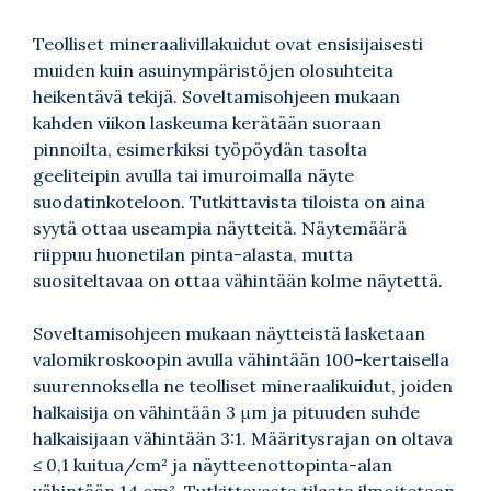
Teolliset mineraalivillakuidut ovat ensisijaisesti
muiden kuin asuinympäristöjen olosuhteita
heikentävä tekijä. Soveltamisohjeen mukaan
kahden viikon laskeuma kerätään suoraan
pinnoilta, esimerkiksi työpöydän tasolta
geeliteipin avulla tai imuroimalla näyte
suodatinkoteloon. Tutkittavista tiloista on aina
syytä ottaa useampia näytteitä. Näytemäärä
riippuu huonetilan pinta-alasta, mutta
suositeltavaa on ottaa vähintään kolme näytettä.
Soveltamisohjeen mukaan näytteistä lasketaan
valomikroskoopin avulla vähintään 100-kertaisella
suurennoksella ne teolliset mineraalikuidut, joiden
halkaisija on vähintään 3 μm ja pituuden suhde
halkaisijaan vähintään 3:1. Määritysrajan on oltava
≤ 0,1 kuitua/cm² ja näytteenottopinta-alan
vähintään 14 cm². Tutkittavasta tilasta ilmoitetaan