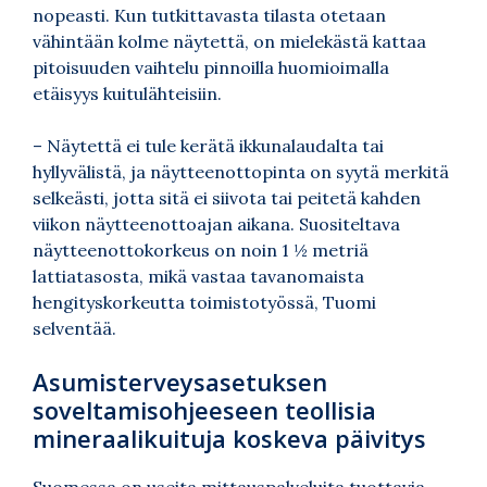
nopeasti. Kun tutkittavasta tilasta otetaan
vähintään kolme näytettä, on mielekästä kattaa
pitoisuuden vaihtelu pinnoilla huomioimalla
etäisyys kuitulähteisiin.
– Näytettä ei tule kerätä ikkunalaudalta tai
hyllyvälistä, ja näytteenottopinta on syytä merkitä
selkeästi, jotta sitä ei siivota tai peitetä kahden
viikon näytteenottoajan aikana. Suositeltava
näytteenottokorkeus on noin 1 ½ metriä
lattiatasosta, mikä vastaa tavanomaista
hengityskorkeutta toimistotyössä, Tuomi
selventää.
Asumisterveysasetuksen
soveltamisohjeeseen teollisia
mineraalikuituja koskeva päivitys
Suomessa on useita mittauspalveluita tuottavia