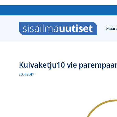
Siirry
sisältöön
Määrä
Kuivaketju10 vie parempaan
20.4.2017