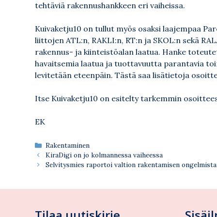
tehtäviä rakennushankkeen eri vaiheissa.
Kuivaketju10 on tullut myös osaksi laajempaa Pa
liittojen ATL:n, RAKLI:n, RT:n ja SKOL:n sekä RA
rakennus- ja kiinteistöalan laatua. Hanke toteute
havaitsemia laatua ja tuottavuutta parantavia toi
levitetään eteenpäin. Tästä saa lisätietoja osoit
Itse Kuivaketju10 on esitelty tarkemmin osoitte
EK
Kategoriat
Rakentaminen
KiraDigi on jo kolmannessa vaiheessa
Selvitysmies raportoi valtion rakentamisen ongelmista
Tilaa uutiskirje
Sisäi