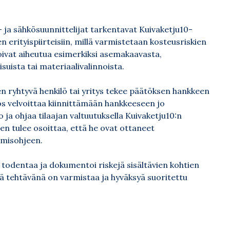
- ja sähkösuunnittelijat tarkentavat Kuivaketju10-
 erityispiirteisiin, millä varmistetaan kosteusriskien
voivat aiheutua esimerkiksi asemakaavasta,
suista tai materiaalivalinnoista.
en ryhtyvä henkilö tai yritys tekee päätöksen hankkeen
s velvoittaa kiinnittämään hankkeeseen jo
 ja ohjaa tilaajan valtuutuksella Kuivaketju10:n
en tulee osoittaa, että he ovat ottaneet
amisohjeen.
 todentaa ja dokumentoi riskejä sisältävien kohtien
 tehtävänä on varmistaa ja hyväksyä suoritettu