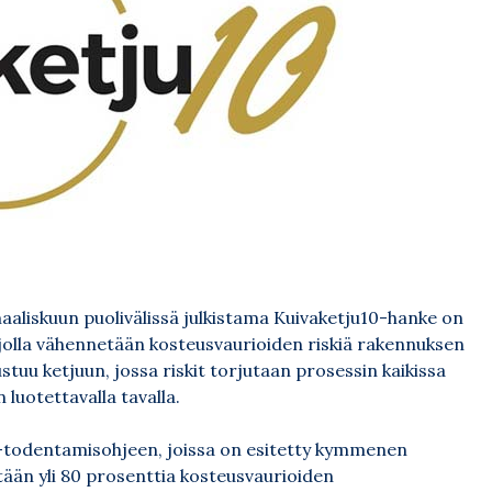
aaliskuun puolivälissä julkistama Kuivaketju10-hanke on
jolla vähennetään kosteusvaurioiden riskiä rakennuksen
stuu ketjuun, jossa riskit torjutaan prosessin kaikissa
luotettavalla tavalla.
ja -todentamisohjeen, joissa on esitetty kymmenen
etään yli 80 prosenttia kosteusvaurioiden