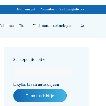
Mediamyynti
Toimitus
Sisäilmayhdistys
Toimintamallit
Tutkimus ja teknologia
Sähköpostiosoite:
Kyllä, tilaan uutiskirjeen