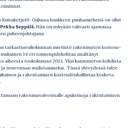
stoiminnat.
a Kuivaketju10. Oulussa hankkeen puuhamiehenä on ollut
Pekka Seppälä.
Hän on nykyään vahvasti ajamassa
sen puheenjohtajana.
n tarkastusvaliokunnan mietintö rakennusten kosteus-
 mukainen 14 eri toimenpidekohtaa sisältänyt
a aiheesta toukokuussa 2013. Yksi kannanoton kohdista
 ja neuvonnan uudistamiseksi.
Tässä yhteydessä tulee
aikainen ja rakentamisen kosteudenhallintaa koskeva
.
uottamaan rakennusvalvonnalle apukeinoja rakentamisen