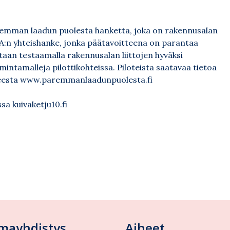
remman laadun puolesta hanketta, joka on rakennusalan
LA:n yhteishanke, jonka päätavoitteena on parantaa
taan testaamalla rakennusalan liittojen hyväksi
mintamalleja pilottikohteissa. Piloteista saatavaa tietoa
teesta
www.paremmanlaadunpuolesta.fi
essa
kuivaketju10.fi
lmayhdistys
Aiheet