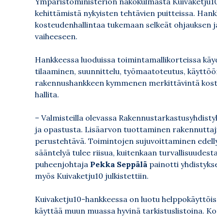
Ympäristöministeriön näkökulmasta Kuivaketju1
kehittämistä nykyisten tehtävien puitteissa. Han
kosteudenhallintaa tukemaan selkeät ohjauksen j
vaiheeseen.
Hankkeessa luoduissa toimintamallikorteissa käyd
tilaaminen, suunnittelu, työmaatoteutus, käyttöö
rakennushankkeen kymmenen merkittävintä kosteusr
hallita.
– Valmisteilla olevassa Rakennustarkastusyhdist
ja opastusta. Lisäarvon tuottaminen rakennuttaji
perustehtävä. Toimintojen sujuvoittaminen edellyt
sääntelyä tulee riisua, kuitenkaan turvallisuudesta
puheenjohtaja
Pekka Seppälä
painotti yhdistyks
myös Kuivaketju10 julkistettiin.
Kuivaketju10-hankkeessa on luotu helppokäyttöiset
käyttää muun muassa hyvinä tarkistuslistoina. Ko