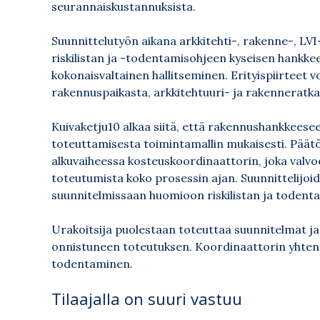
seurannaiskustannuksista.
Suunnittelutyön aikana arkkitehti-, rakenne-, LVI
riskilistan ja -todentamisohjeen kyseisen hankkeen
kokonaisvaltainen hallitseminen. Erityispiirteet 
rakennuspaikasta, arkkitehtuuri- ja rakenneratkai
Kuivaketju10 alkaa siitä, että rakennushankkeese
toteuttamisesta toimintamallin mukaisesti. Päätö
alkuvaiheessa kosteuskoordinaattorin, joka valvoo
toteutumista koko prosessin ajan. Suunnittelijoid
suunnitelmissaan huomioon riskilistan ja todent
Urakoitsija puolestaan toteuttaa suunnitelmat ja
onnistuneen toteutuksen. Koordinaattorin yhtenä
todentaminen.
Tilaajalla on suuri vastuu