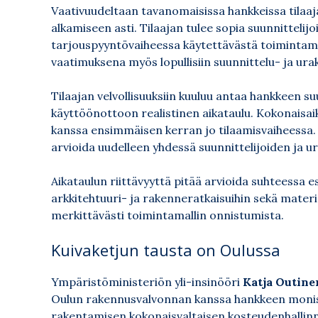
Vaativuudeltaan tavanomaisissa hankkeissa tilaaj
alkamiseen asti. Tilaajan tulee sopia suunnittelijo
tarjouspyyntövaiheessa käytettävästä toimintamall
vaatimuksena myös lopullisiin suunnittelu- ja ura
Tilaajan velvollisuuksiin kuuluu antaa hankkeen 
käyttöönottoon realistinen aikataulu. Kokonaisaik
kanssa ensimmäisen kerran jo tilaamisvaiheessa.
arvioida uudelleen yhdessä suunnittelijoiden ja ur
Aikataulun riittävyyttä pitää arvioida suhteessa
arkkitehtuuri- ja rakenneratkaisuihin sekä materia
merkittävästi toimintamallin onnistumista.
Kuivaketjun tausta on Oulussa
Ympäristöministeriön yli-insinööri
Katja Outine
Oulun rakennusvalvonnan kanssa hankkeen monist
rakentamisen kokonaisvaltaisen kosteudenhallinn