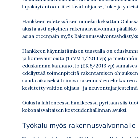
lupakäytäntöön liitettävät ohjaus-, tuki- ja yhtei
Hankkeen edetessä sen nimeksi keksittiin Ouluss
alusta asti nykyinen rakennusvalvonnan päällikkö
asiaa eteenpäin myös Rakennusvalvontayhdistyk
Hankkeen käynnistämisen taustalla on eduskunna
ja homevaurioista (TrVM 1/2013 vp) ja mietinnön
eduskunnan kannanotto (EK 5/2013 vp) samaisest
edellyttää toimenpiteitä rakentamisen ohjauksen
saada aikaiseksi toimiva rakennusten elinkaaren 
keskitetty valtion ohjaus- ja neuvontajärjestelmä
Oulusta lähteneessä hankkeessa pyritään siis t
kokonaisvaltaisen kosteudenhallinnan avuksi.
Työkalu myös rakennusvalvonnalle