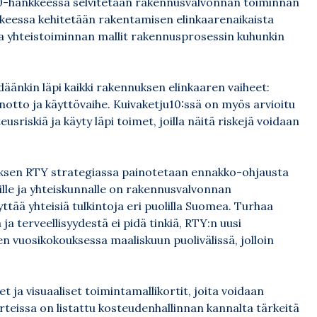
0-hankkeessa selvitetään rakennusvalvonnan toiminnan
kkeessa kehitetään rakentamisen elinkaarenaikaista
a yhteistoiminnan mallit rakennusprosessin kuhunkin
äänkin läpi kaikki rakennuksen elinkaaren vaiheet:
notto ja käyttövaihe. Kuivaketju10:ssä on myös arvioitu
iskiä ja käyty läpi toimet, joilla näitä riskejä voidaan
yksen RTY strategiassa painotetaan ennakko-ohjausta
lle ja yhteiskunnalle on rakennusvalvonnan
tää yhteisiä tulkintoja eri puolilla Suomea. Turhaa
 ja terveellisyydestä ei pidä tinkiä, RTY:n uusi
en vuosikokouksessa maaliskuun puolivälissä, jolloin
 ja visuaaliset toimintamallikortit, joita voidaan
rteissa on listattu kosteudenhallinnan kannalta tärkeitä