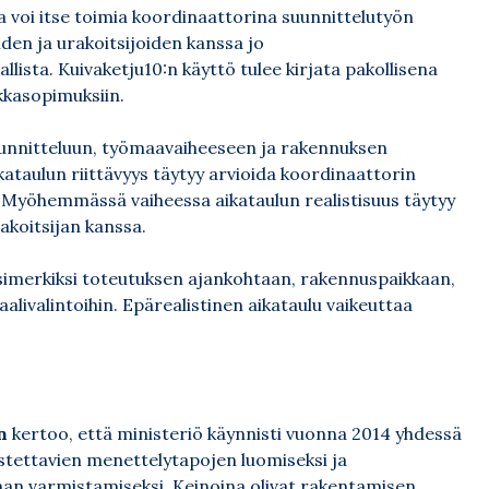
a voi itse toimia koordinaattorina suunnittelutyön
iden ja urakoitsijoiden kanssa jo
ista. Kuivaketju10:n käyttö tulee kirjata pakollisena
kkasopimuksiin.
suunnitteluun, työmaavaiheeseen ja rakennuksen
ataulun riittävyys täytyy arvioida koordinaattorin
 Myöhemmässä vaiheessa aikataulun realistisuus täytyy
akoitsijan kanssa.
 esimerkiksi toteutuksen ajankohtaan, rakennuspaikkaan,
alivalintoihin. Epärealistinen aikataulu vaikeuttaa
n
kertoo, että ministeriö käynnisti vuonna 2014 yhdessä
ettavien menettelytapojen luomiseksi ja
an varmistamiseksi. Keinoina olivat rakentamisen