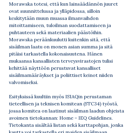
Morawska totesi, että kun lainsäädännön juuret
ovat suunnittelussa ja ylläpidossa, silloin
keskitytään muun muassa ilmanvaihdon
mitoittamiseen, tuloilman suodattamiseen ja
puhtauteen sekä materiaalien päästöihin.
Morawska peräänkuulutti kuitenkin sitä, että
sisäilman laatu on monen asian summa ja sitä
pitäisi tarkastella kokonaisuutena. Hänen
mukaansa kansallisten terveysvirastojen tulisi
kehittää näyttöön perustuvat kansalliset
sisäilmamääräykset ja poliittiset keinot niiden
valvomiseksi.
Esityksissä kuultiin myös ISIAQin perustaman
tieteellisen ja teknisen komitean (STC34) työstä,
jossa komitea on laatinut sisäilman laadun ohjeista
avoimen tietokannan:
Home – IEQ Guidelines
.
Tietokanta sisältää listan sekä karttapohjan, jonka
kautta voi tarkastella eri maiden sisäilmaan