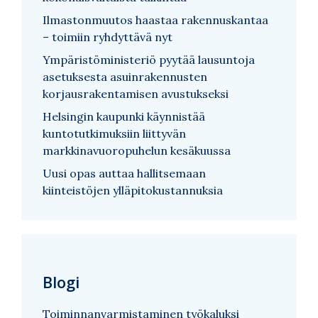
Ilmastonmuutos haastaa rakennuskantaa
– toimiin ryhdyttävä nyt
Ympäristöministeriö pyytää lausuntoja
asetuksesta asuinrakennusten
korjausrakentamisen avustukseksi
Helsingin kaupunki käynnistää
kuntotutkimuksiin liittyvän
markkinavuoropuhelun kesäkuussa
Uusi opas auttaa hallitsemaan
kiinteistöjen ylläpitokustannuksia
Blogi
Toiminnanvarmistaminen työkaluksi