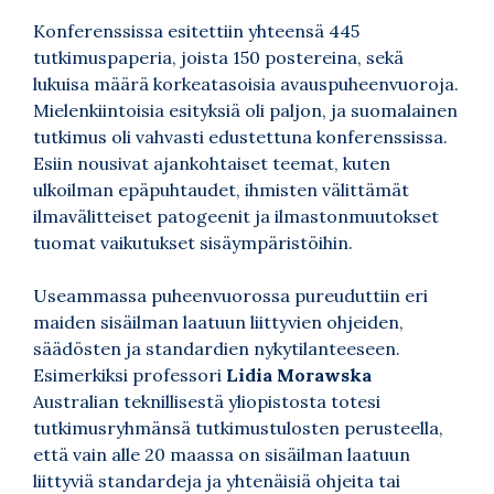
Konferenssissa esitettiin yhteensä 445
tutkimuspaperia, joista 150 postereina, sekä
lukuisa määrä korkeatasoisia avauspuheenvuoroja.
Mielenkiintoisia esityksiä oli paljon, ja suomalainen
tutkimus oli vahvasti edustettuna konferenssissa.
Esiin nousivat ajankohtaiset teemat, kuten
ulkoilman epäpuhtaudet, ihmisten välittämät
ilmavälitteiset patogeenit ja ilmastonmuutokset
tuomat vaikutukset sisäympäristöihin.
Useammassa puheenvuorossa pureuduttiin eri
maiden sisäilman laatuun liittyvien ohjeiden,
säädösten ja standardien nykytilanteeseen.
Esimerkiksi professori
Lidia Morawska
Australian teknillisestä yliopistosta totesi
tutkimusryhmänsä tutkimustulosten perusteella,
että vain alle 20 maassa on sisäilman laatuun
liittyviä standardeja ja yhtenäisiä ohjeita tai