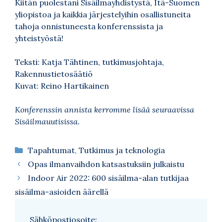
Kiitän puolestani Sisäilmayhdistystä, Itä-Suomen
yliopistoa ja kaikkia järjestelyihin osallistuneita
tahoja onnistuneesta konferenssista ja
yhteistyöstä!
Teksti: Katja Tähtinen, tutkimusjohtaja,
Rakennustietosäätiö
Kuvat: Reino Hartikainen
Konferenssin annista kerromme lisää seuraavissa
Sisäilmauutisissa.
Kategoriat
Tapahtumat
,
Tutkimus ja teknologia
Opas ilmanvaihdon katsastuksiin julkaistu
Indoor Air 2022: 600 sisäilma-alan tutkijaa
sisäilma-asioiden äärellä
Sähköpostiosoite: