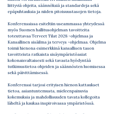
liittyviä ohjeita, säännöksiä ja standardeja sekä
epäpuhtauksia ja niiden pitoisuustasojen tietoja.
Konferenssissa esiteltiin useammassa yhteydessä
myös Suomen hallitusohjelman tavoitteita
toteuttavaa Terveet Tilat 2028 -ohjelmaa ja
Kansallinen sisäilma ja terveys -ohjelmaa. Ohjelma
toimii hienona esimerkkinä kansallisen tason
tavoitteista ratkaista sisäympäristöasiat
kokonaisvaltaisesti sekä tavasta hyödyntää
tutkimustietoa ohjeiden ja säännösten luomisessa
sekä päivittämisessä.
Konferenssi tarjosi erityisen hienon kattaukset
tietoa, asiantuntemusta, mieleenpainuvia
kokemuksia ja mahdollisuuden tavata kollegoita
läheltä ja kaukaa inspiroivassa ympäristössä.