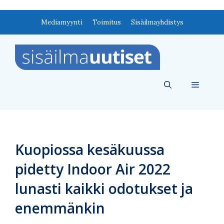
Siirry
Mediamyynti
Toimitus
Sisäilmayhdistys
sisältöön
Valikko
Kuopiossa kesäkuussa
pidetty Indoor Air 2022
lunasti kaikki odotukset ja
enemmänkin