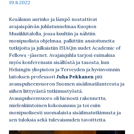
19.8.2022
Kesäkuun aurinko ja lämpö nostattivat
avajaispäivän juhlatunnelmaa Kuopion
Musiikkitalolla, jossa kuultiin ja nähtiin
monipuolista ohjelmaa, palkittiin ansioituneita
tutkijoita ja julkaistiin ISIAQin uudet Academic of
Fellows -jäsenet. Avajaisjuhla tarjosi esimakua
myös konferenssin sisällöstä ja tasosta, kun
Helsingin yliopiston ja Terveyden ja hyvinvoinnin
laitoksen professori
Juha Pekkanen
piti
avauspuheenvuoron Suomen sisäilmatilanteesta ja
siihen liittyvästä tutkimustyöstä.
Avauspuheenvuoro oli hienosti rakennettu,
mielenkiintoinen kokonaisuus ja toi esiin
monipuolisesti suomalaista sisäilmatutkimusta ja
sen tuloksia sekä tulevaisuuden tavoitteita.