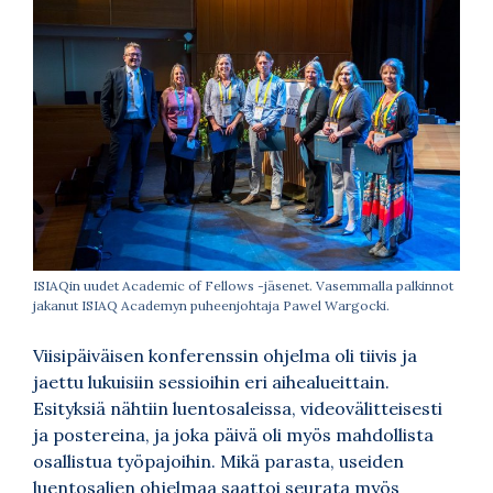
ISIAQin uudet Academic of Fellows -jäsenet. Vasemmalla palkinnot
jakanut ISIAQ Academyn puheenjohtaja Pawel Wargocki.
Viisipäiväisen konferenssin ohjelma oli tiivis ja
jaettu lukuisiin sessioihin eri aihealueittain.
Esityksiä nähtiin luentosaleissa, videovälitteisesti
ja postereina, ja joka päivä oli myös mahdollista
osallistua työpajoihin. Mikä parasta, useiden
luentosalien ohjelmaa saattoi seurata myös