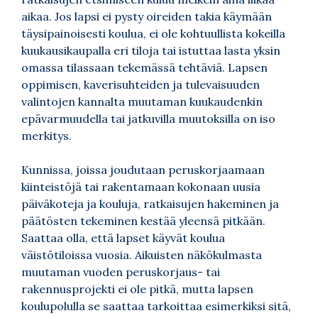
aikaa. Jos lapsi ei pysty oireiden takia käymään
täysipainoisesti koulua, ei ole kohtuullista kokeilla
kuukausikaupalla eri tiloja tai istuttaa lasta yksin
omassa tilassaan tekemässä tehtäviä. Lapsen
oppimisen, kaverisuhteiden ja tulevaisuuden
valintojen kannalta muutaman kuukaudenkin
epävarmuudella tai jatkuvilla muutoksilla on iso
merkitys.
Kunnissa, joissa joudutaan peruskorjaamaan
kiinteistöjä tai rakentamaan kokonaan uusia
päiväkoteja ja kouluja, ratkaisujen hakeminen ja
päätösten tekeminen kestää yleensä pitkään.
Saattaa olla, että lapset käyvät koulua
väistötiloissa vuosia. Aikuisten näkökulmasta
muutaman vuoden peruskorjaus- tai
rakennusprojekti ei ole pitkä, mutta lapsen
koulupolulla se saattaa tarkoittaa esimerkiksi sitä,