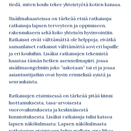
tiedä, miten koulu tekee yhteistyötä kotien kanssa.
Sisäilmahaasteissa on tärkeää etsiä ratkaisuja:
ratkaisuja lapsen terveyteen ja oppimiseen,
rakennukseen sekä koko yhteisön hyvinvointiin.
Ratkaisut eivät välttämättä ole helppoja, eivätkä
samanlaiset ratkaisut välttämättä sovi eri lapsille
ja eri kouluihin. Lisäksi ratkaisujen tekemistä
haastaa tämän hetken asenneilmapiiri, jossa
sisäilmaongelmiin joko ”uskotaan” tai ei ja jossa
asiantuntijatkin ovat hyvin erimielisiä syistä ja
seurauksista.
Ratkaisujen etsimisessä on tärkeää pitää kiinni
luottamuksesta, tasa-arvoisesta
vuorovaikutuksesta ja keskinäisestä
kunnioituksesta. Lisäksi ratkaisuja tulisi katsoa
lapsen näkökulmasta: Lapsen näkökulmasta
ratkaisujen etsimiseen kuluu melkein aina liikaa