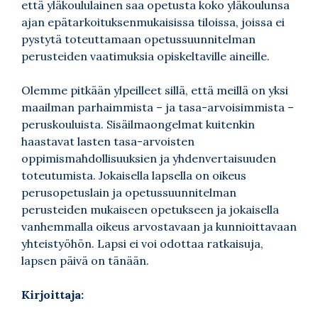
että yläkoululainen saa opetusta koko yläkoulunsa
ajan epätarkoituksenmukaisissa tiloissa, joissa ei
pystytä toteuttamaan opetussuunnitelman
perusteiden vaatimuksia opiskeltaville aineille.
Olemme pitkään ylpeilleet sillä, että meillä on yksi
maailman parhaimmista – ja tasa-arvoisimmista –
peruskouluista. Sisäilmaongelmat kuitenkin
haastavat lasten tasa-arvoisten
oppimismahdollisuuksien ja yhdenvertaisuuden
toteutumista. Jokaisella lapsella on oikeus
perusopetuslain ja opetussuunnitelman
perusteiden mukaiseen opetukseen ja jokaisella
vanhemmalla oikeus arvostavaan ja kunnioittavaan
yhteistyöhön. Lapsi ei voi odottaa ratkaisuja,
lapsen päivä on tänään.
Kirjoittaja: