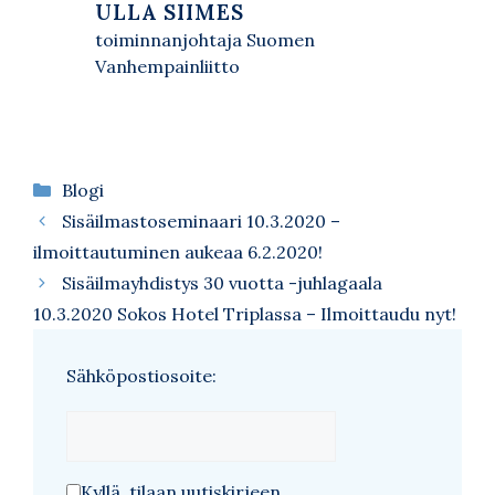
ULLA SIIMES
toiminnanjohtaja Suomen
Vanhempainliitto
Kategoriat
Blogi
Sisäilmastoseminaari 10.3.2020 –
ilmoittautuminen aukeaa 6.2.2020!
Sisäilmayhdistys 30 vuotta -juhlagaala
10.3.2020 Sokos Hotel Triplassa – Ilmoittaudu nyt!
Sähköpostiosoite:
Kyllä, tilaan uutiskirjeen