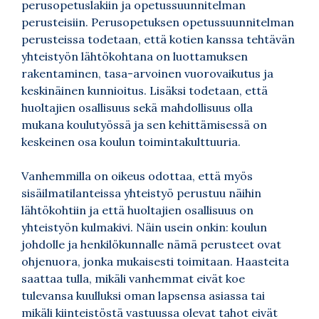
perusopetuslakiin ja opetussuunnitelman
perusteisiin. Perusopetuksen opetussuunnitelman
perusteissa todetaan, että kotien kanssa tehtävän
yhteistyön lähtökohtana on luottamuksen
rakentaminen, tasa-arvoinen vuorovaikutus ja
keskinäinen kunnioitus. Lisäksi todetaan, että
huoltajien osallisuus sekä mahdollisuus olla
mukana koulutyössä ja sen kehittämisessä on
keskeinen osa koulun toimintakulttuuria.
Vanhemmilla on oikeus odottaa, että myös
sisäilmatilanteissa yhteistyö perustuu näihin
lähtökohtiin ja että huoltajien osallisuus on
yhteistyön kulmakivi. Näin usein onkin: koulun
johdolle ja henkilökunnalle nämä perusteet ovat
ohjenuora, jonka mukaisesti toimitaan. Haasteita
saattaa tulla, mikäli vanhemmat eivät koe
tulevansa kuulluksi oman lapsensa asiassa tai
mikäli kiinteistöstä vastuussa olevat tahot eivät