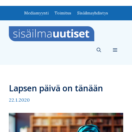
Siirry
Mediamyynti
Toimitus
Sisäilmayhdistys
sisältöön
Valikko
Lapsen päivä on tänään
22.1.2020