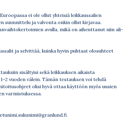
uroopassa ei ole ollut yhteisiä leikkaussalien
 suunnittelu ja valvonta onkin ollut kirjavaa.
nvaihtokertoimien avulla, mikä on aiheuttanut niin ali-
ussalit ja selvittää, kuinka hyvin puhtaat olosuhteet
siin sisältyisi sekä leikkauksen aikaista
 1–2 vuoden välein. Tämän testauksen voi tehdä
mitoitusohjeet olisi hyvä ottaa käyttöön myös uusien
en varmistuksessa.
 etunimi.sukunimi@granlund.fi