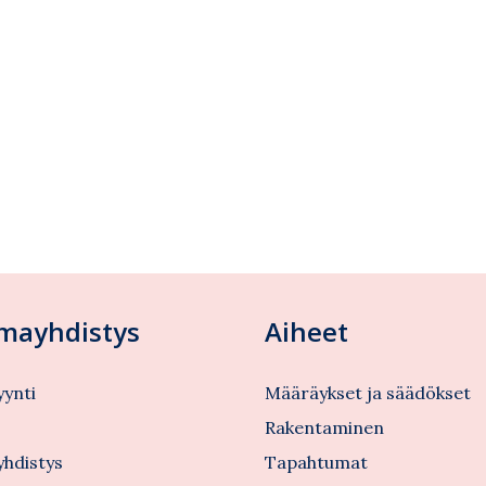
lmayhdistys
Aiheet
ynti
Määräykset ja säädökset
s
Rakentaminen
yhdistys
Tapahtumat