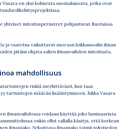
a Vasara on yksi kolmesta suomalaisesta, jotka ovat
tandardikehitysprojektissa.
le yhteiset mitoitusperusteet pohjautuvat Ruotsissa
 ja vaatetus vaikuttavat suoraan leikkaussalin ilman
oiden pitäisi ohjata salien ilmanvaihdon mitoitusta,
ainoa mahdollisuus
atartuntojen riskiä merkittävästi, kun taas
 syy tartuntojen määrän lisääntymiseen, Jukka Vasara
en ilmanvaihdossa voidaan käyttää joko laminaarista
suunnittelussa onkin ollut vallalla käsitys, että korkean
inen ilmanjako. Sekoittava ilmanjako toimii nykytiedon