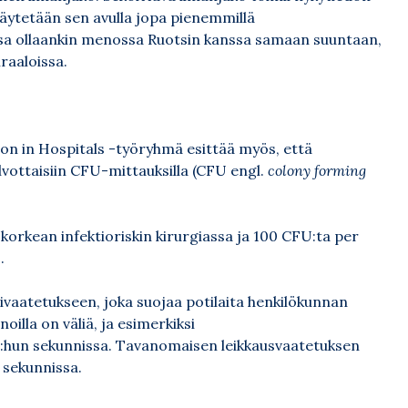
äytetään sen avulla jopa pienemmillä
essa ollaankin menossa Ruotsin kanssa samaan suuntaan,
raaloissa.
ion in Hospitals -työryhmä esittää myös, että
lvottaisiin CFU-mittauksilla (CFU engl.
colony forming
 korkean infektioriskin kirurgiassa ja 100 CFU:ta per
.
livaatetukseen, joka suojaa potilaita henkilökunnan
noilla on väliä, ja esimerkiksi
U:hun sekunnissa. Tavanomaisen leikkausvaatetuksen
 sekunnissa.