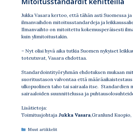
Mitoitusstandardit kehitteillä
Jukka Vasara kertoo, että tähän asti Suomessa ja E
ilmanvaihdon mitoitusstandardeja ja leikkaussalien
Ilmanvaihto on mitoitettu kokemusperäisesti ilma
kuin ylimitoitustakin.
– Nyt olisi hyvä aika tutkia Suomen nykyiset leikka
toteutuvat, Vasara ehdottaa.
Standardointityöryhmän ehdotuksen mukaan mittauk
suoritustason valvontaa että määräaikaistestaus
ulkopuolinen taho tai sairaala itse. Standardien 
sairaaloiden suunnittelussa ja puhtausolosuhteid
Lisätietoja:
Toimitusjohtaja
Jukka Vasara
,Granlund Kuopio,
Kategoriat
Muut artikkelit