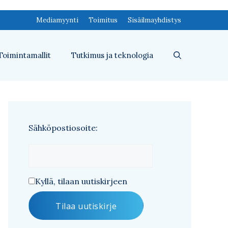
Mediamyynti
Toimitus
Sisäilmayhdistys
Toimintamallit
Tutkimus ja teknologia
Sähköpostiosoite:
Kyllä, tilaan uutiskirjeen