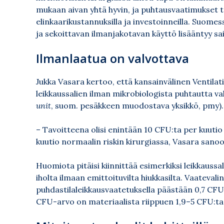
mukaan aivan yhtä hyvin, ja puhtausvaatimukset t
elinkaarikustannuksilla ja investoinneilla. Suom
ja sekoittavan ilmanjakotavan käyttö lisääntyy sai
Ilmanlaatua on valvottava
Jukka Vasara kertoo, että kansainvälinen Ventilat
leikkaussalien ilman mikrobiologista puhtautta va
unit
, suom. pesäkkeen muodostava yksikkö, pmy).
– Tavoitteena olisi enintään 10 CFU:ta per kuutio
kuutio normaalin riskin kirurgiassa, Vasara sanoo
Huomiota pitäisi kiinnittää esimerkiksi leikkaussa
iholta ilmaan emittoituvilta hiukkasilta. Vaatevalin
puhdastilaleikkausvaatetuksella päästään 0,7 CF
CFU-arvo on materiaalista riippuen 1,9–5 CFU:ta