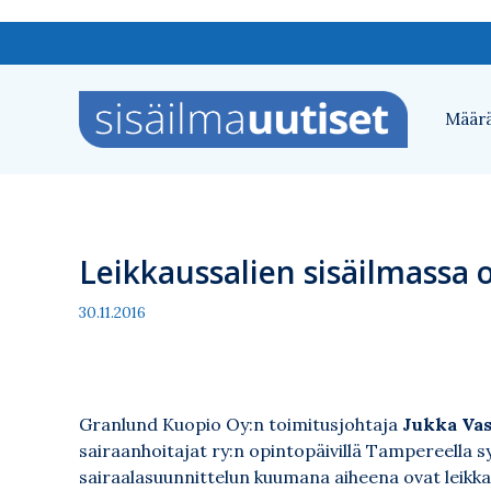
Siirry
sisältöön
Määrä
Leikkaussalien sisäilmassa
30.11.2016
Granlund Kuopio Oy:n toimitusjohtaja
Jukka Vas
sairaanhoitajat ry:n opintopäivillä Tampereella sy
sairaalasuunnittelun kuumana aiheena ovat leikka