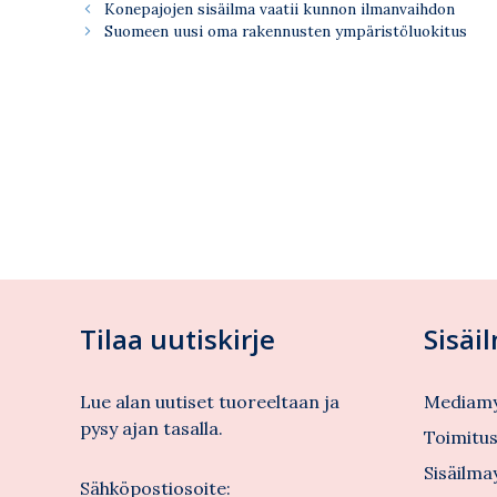
Konepajojen sisäilma vaatii kunnon ilmanvaihdon
Suomeen uusi oma rakennusten ympäristöluokitus
Tilaa uutiskirje
Sisäi
Lue alan uutiset tuoreeltaan ja
Mediamy
pysy ajan tasalla.
Toimitu
Sisäilma
Sähköpostiosoite: