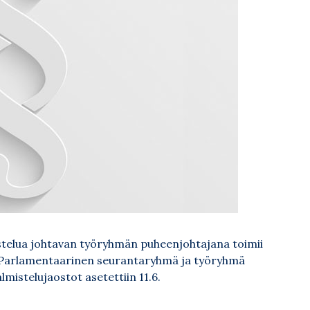
stelua johtavan työryhmän puheenjohtajana toimii
ä. Parlamentaarinen seurantaryhmä ja työryhmä
lmistelujaostot asetettiin 11.6.