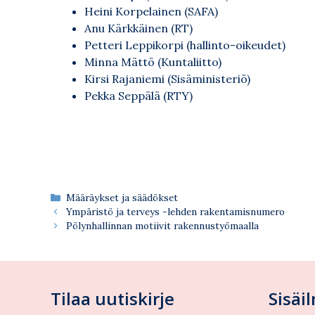
Heini Korpelainen (SAFA)
Anu Kärkkäinen (RT)
Petteri Leppikorpi (hallinto-oikeudet)
Minna Mättö (Kuntaliitto)
Kirsi Rajaniemi (Sisäministeriö)
Pekka Seppälä (RTY)
Kategoriat
Määräykset ja säädökset
Ympäristö ja terveys -lehden rakentamisnumero
Pölynhallinnan motiivit rakennustyömaalla
Tilaa uutiskirje
Sisäi