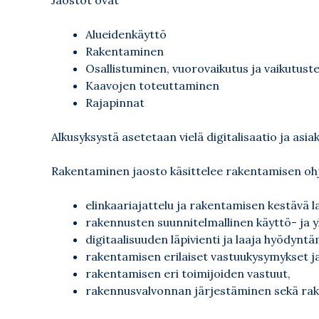
Alueidenkäyttö
Rakentaminen
Osallistuminen, vuorovaikutus ja vaikutuste
Kaavojen toteuttaminen
Rajapinnat
Alkusyksystä asetetaan vielä digitalisaatio ja asia
Rakentaminen jaosto käsittelee rakentamisen oh
elinkaariajattelu ja rakentamisen kestävä l
rakennusten suunnitelmallinen käyttö- ja yl
digitaalisuuden läpivienti ja laaja hyödynt
rakentamisen erilaiset vastuukysymykset j
rakentamisen eri toimijoiden vastuut,
rakennusvalvonnan järjestäminen sekä rak