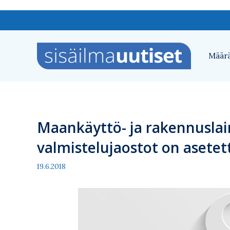
Siirry
sisältöön
Määrä
Maankäyttö- ja rakennusla
valmistelujaostot on asetet
19.6.2018