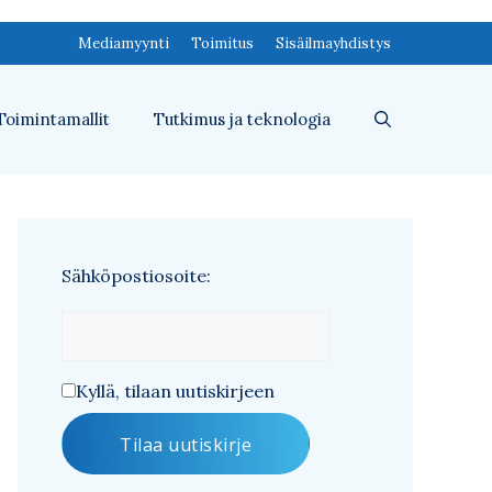
Mediamyynti
Toimitus
Sisäilmayhdistys
Toimintamallit
Tutkimus ja teknologia
Sähköpostiosoite:
Kyllä, tilaan uutiskirjeen