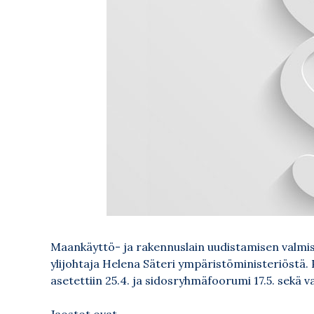
Maankäyttö- ja rakennuslain uudistamisen valmi
ylijohtaja Helena Säteri ympäristöministeriöst
asetettiin 25.4. ja sidosryhmäfoorumi 17.5. sekä va
Jaostot ovat