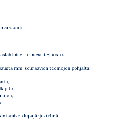
n arviointi
kaslähtöiset prosessit -jaosto.
jausta mm. seuraavien teemojen pohjalta:
aatu,
läpito,
äminen,
a
entamisen lupajärjestelmä.