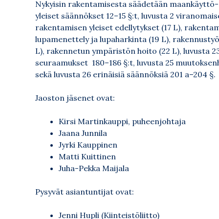
Nykyisin rakentamisesta säädetään maankäyttö- j
yleiset säännökset 12–15 §:t, luvusta 2 viranomais
rakentamisen yleiset edellytykset (17 L), rakenta
lupamenettely ja lupaharkinta (19 L), rakennustyön
L), rakennetun ympäristön hoito (22 L), luvusta 23
seuraamukset 180–186 §:t, luvusta 25 muutoksenh
sekä luvusta 26 erinäisiä säännöksiä 201 a–204 §.
Jaoston jäsenet ovat:
Kirsi Martinkauppi, puheenjohtaja
Jaana Junnila
Jyrki Kauppinen
Matti Kuittinen
Juha-Pekka Maijala
Pysyvät asiantuntijat ovat:
Jenni Hupli (Kiinteistöliitto)