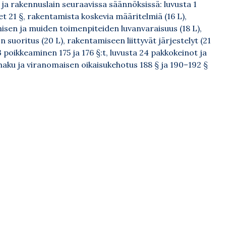
a rakennuslain seuraavissa säännöksissä: luvusta 1
et 21 §, rakentamista koskevia määritelmiä (16 L),
misen ja muiden toimenpiteiden luvanvaraisuus (18 L),
 suoritus (20 L), rakentamiseen liittyvät järjestelyt (21
 poikkeaminen 175 ja 176 §:t, luvusta 24 pakkokeinot ja
aku ja viranomaisen oikaisukehotus 188 § ja 190–192 §