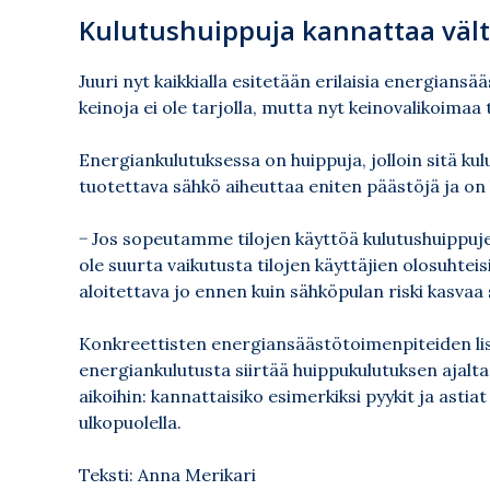
Kulutushuippuja kannattaa väl
Juuri nyt kaikkialla esitetään erilaisia energiansä
keinoja ei ole tarjolla, mutta nyt keinovalikoimaa t
Energiankulutuksessa on huippuja, jolloin sitä ku
tuotettava sähkö aiheuttaa eniten päästöjä ja on 
− Jos sopeutamme tilojen käyttöä kulutushuippuje
ole suurta vaikutusta tilojen käyttäjien olosuhtei
aloitettava jo ennen kuin sähköpulan riski kasvaa 
Konkreettisten energiansäästötoimenpiteiden lisä
energiankulutusta siirtää huippukulutuksen ajalta
aikoihin: kannattaisiko esimerkiksi pyykit ja asti
ulkopuolella.
Teksti: Anna Merikari