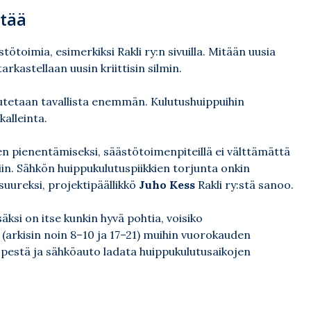
ttää
ästötoimia, esimerkiksi
Rakli ry:n sivuilla
. Mitään uusia
arkastellaan uusin kriittisin silmin.
lutetaan tavallista enemmän. Kulutushuippuihin
kalleinta.
n pienentämiseksi, säästötoimenpiteillä ei välttämättä
siin. Sähkön huippukulutuspiikkien torjunta onkin
suureksi, projektipäällikkö
Juho Kess
Rakli ry:stä
sanoo.
ksi on itse kunkin hyvä pohtia, voisiko
 (arkisin noin 8–10 ja 17–21) muihin vuorokauden
at pestä ja sähköauto ladata huippukulutusaikojen