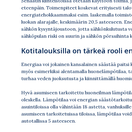
Senaatin kiinteistöissä otetaan käyttöön toimia, j
eteenpäin. Toimenpiteet koskevat erityisesti talo
energiatehokkaammaksi esim. laskemalla toimisto
luokan alarajalle, keskimäärin 20,5 asteeseen. En
sähkön kysyntäjoustoon, jotta sähkönkulutusta vo
sähköpulan riski on suurin ja sähkön pörssihinta 
Kotitalouksilla on tärkeä rooli 
Energiaa voi jokainen kansalainen säästää paitsi
myös esimerkiksi alentamalla huonelämpötilaa, t
turhaa veden juoksutusta ja kiinnittämällä huomi
Hyvä asumiseen tarkoitettu huoneilman lämpötila
oleskella. Lämpötilaa voi energian säästötarkoitu
asuintiloissa olla vähintään 18 astetta, vanhuksille
asumiseen tarkoitetuissa tiloissa, lämpötilaa vo
autotallissa 5 asteeseen.