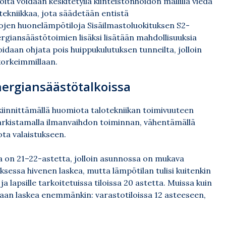
oita voidaan keskitetyllä kiinteistönhoidon mallilla viedä
tekniikkaa, jota säädetään entistä
jen huonelämpötiloja Sisäilmastoluokituksen S2-
ergiansäästötoimien lisäksi lisätään mahdollisuuksia
idaan ohjata pois huippukulutuksen tunneilta, jolloin
korkeimmillaan.
energiansäästötalkoissa
 kiinnittämällä huomiota talotekniikan toimivuuteen
arkistamalla ilmanvaihdon toiminnan, vähentämällä
ota valaistukseen.
 on 21–22-astetta, jolloin asunnossa on mukava
ksessa hivenen laskea, mutta lämpötilan tulisi kuitenkin
 ja lapsille tarkoitetuissa tiloissa 20 astetta. Muissa kuin
idaan laskea enemmänkin: varastotiloissa 12 asteeseen,