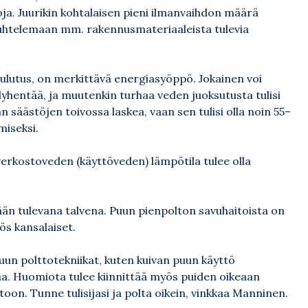
a. Juurikin kohtalaisen pieni ilmanvaihdon määrä
 huuhtelemaan mm. rakennusmateriaaleista tulevia
ulutus, on merkittävä energiasyöppö. Jokainen voi
 lyhentää, ja muutenkin turhaa veden juoksutusta tulisi
n säästöjen toivossa laskea, vaan sen tulisi olla noin 55–
miseksi.
rkostoveden (käyttöveden) lämpötila tulee olla
än tulevana talvena. Puun pienpolton savuhaitoista on
ös kansalaiset.
puun polttotekniikat, kuten kuivan puun käyttö
taa. Huomiota tulee kiinnittää myös puiden oikeaan
toon. Tunne tulisijasi ja polta oikein, vinkkaa Manninen.