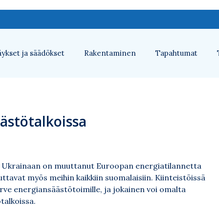
ykset ja säädökset
Rakentaminen
Tapahtumat
äästötalkoissa
ä Ukrainaan on muuttanut Euroopan energiatilannetta
uttavat myös meihin kaikkiin suomalaisiin. Kiinteistöissä
tarve energiansäästötoimille, ja jokainen voi omalta
talkoissa.