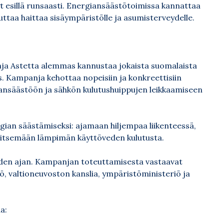
nyt esillä runsaasti. Energiansäästötoimissa kannattaa
euttaa haittaa sisäympäristölle ja asumisterveydelle.
nja
Astetta alemmas
kannustaa jokaista suomalaista
 Kampanja kehottaa nopeisiin ja konkreettisiin
iansäästöön ja sähkön kulutushuippujen leikkaamiseen
gian säästämiseksi: ajamaan hiljempaa liikenteessä,
litsemään lämpimän käyttöveden kulutusta.
uden ajan. Kampanjan toteuttamisesta vastaavat
iö, valtioneuvoston kanslia, ympäristöministeriö ja
a: