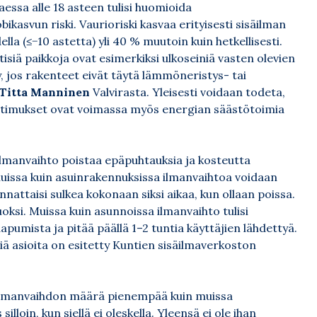
aessa alle 18 asteen tulisi huomioida
kasvun riski. Vaurioriski kasvaa erityisesti sisäilman
lla (≤−10 astetta) yli 40 % muutoin kuin hetkellisesti.
ittisiä paikkoja ovat esimerkiksi ulkoseiniä vasten olevien
yy, jos rakenteet eivät täytä lämmöneristys- tai
Titta Manninen
Valvirasta. Yleisesti voidaan todeta,
atimukset ovat voimassa myös energian säästötoimia
Ilmanvaihto poistaa epäpuhtauksia ja kosteutta
 muissa kuin asuinrakennuksissa ilmanvaihtoa voidaan
nnattaisi sulkea kokonaan siksi aikaa, kun ollaan poissa.
ksi. Muissa kuin asunnoissa ilmanvaihto tulisi
pumista ja pitää päällä 1–2 tuntia käyttäjien lähdettyä.
iä asioita on esitetty
Kuntien sisäilmaverkoston
ilmanvaihdon määrä pienempää kuin muissa
lloin, kun siellä ei oleskella. Yleensä ei ole ihan