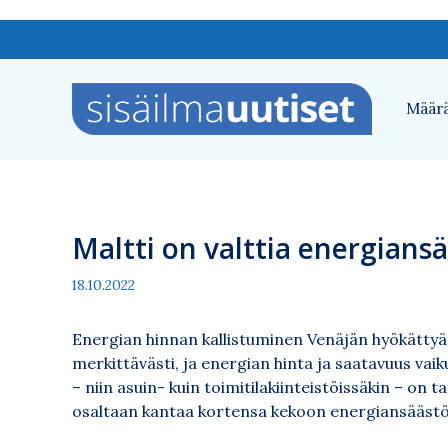
Siirry
sisältöön
Määrä
Maltti on valttia energians
18.10.2022
Energian hinnan kallistuminen Venäjän hyökätty
merkittävästi, ja energian hinta ja saatavuus vaik
– niin asuin- kuin toimitilakiinteistöissäkin – on 
osaltaan kantaa kortensa kekoon energiansäästö