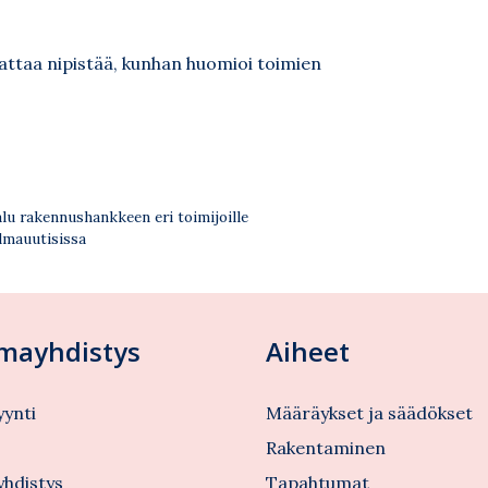
ttaa nipistää, kunhan huomioi toimien
lu rakennushankkeen eri toimijoille
ilmauutisissa
lmayhdistys
Aiheet
ynti
Määräykset ja säädökset
s
Rakentaminen
yhdistys
Tapahtumat