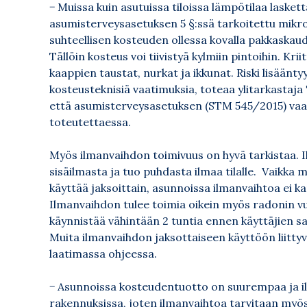
− Muissa kuin asutuissa tiloissa lämpötilaa laskett
asumisterveysasetuksen 5 §:ssä tarkoitettu mikrobi
suhteellisen kosteuden ollessa kovalla pakkaskaude
Tällöin kosteus voi tiivistyä kylmiin pintoihin. Kri
kaappien taustat, nurkat ja ikkunat. Riski lisäänt
kosteusteknisiä vaatimuksia, toteaa ylitarkastaja
että asumisterveysasetuksen (STM 545/2015) va
toteutettaessa.
Myös ilmanvaihdon toimivuus on hyvä tarkistaa. 
sisäilmasta ja tuo puhdasta ilmaa tilalle. Vaikka
käyttää jaksoittain, asunnoissa ilmanvaihtoa ei ka
Ilmanvaihdon tulee toimia oikein myös radonin vuo
käynnistää vähintään 2 tuntia ennen käyttäjien saa
Muita ilmanvaihdon jaksottaiseen käyttöön liittyv
laatimassa ohjeessa
.
− Asunnoissa kosteudentuotto on suurempaa ja 
rakennuksissa, joten ilmanvaihtoa tarvitaan myös si