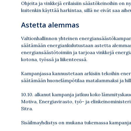
Ohjeita ja vinkkejä erilaisiin säästökeinoihin on 
kuitenkin käyttää harkintaa, sillä ne eivät saa aih
Astetta alemmas
Valtionhallinnon yhteinen energiansäästökampa
säätämään energiankulutustaan astetta alemmas.
energiansäästötoimiin ja tarjoaa vinkkejä energ
kotona, työssä ja liikenteessä.
Kampanjassa kannustetaan arkisiin tekoihin ener
säätämään huonelämpötilaa matalammaksi ja hil
10.10. alkanut kampanja jatkuu koko lämmityska
Motiva, Energiavirasto, työ- ja elinkeinominister
Sitra.
Sisäilmayhdistys on mukana tukemassa kampanja