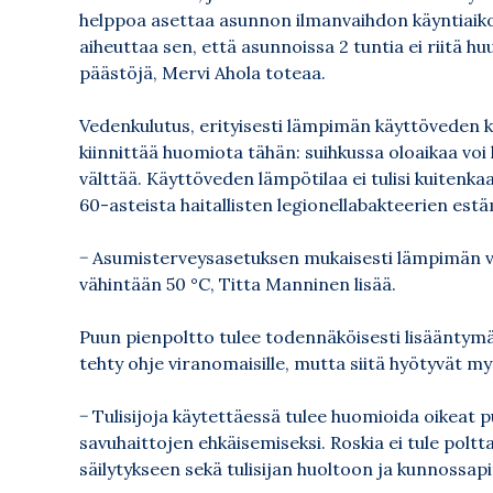
helppoa asettaa asunnon ilmanvaihdon käyntiaikoj
aiheuttaa sen, että asunnoissa 2 tuntia ei riitä
päästöjä, Mervi Ahola toteaa.
Vedenkulutus, erityisesti lämpimän käyttöveden k
kiinnittää huomiota tähän: suihkussa oloaikaa voi
välttää. Käyttöveden lämpötilaa ei tulisi kuitenkaa
60-asteista haitallisten legionellabakteerien estä
− Asumisterveysasetuksen mukaisesti lämpimän ve
vähintään 50 °C, Titta Manninen lisää.
Puun pienpoltto tulee todennäköisesti lisääntymä
tehty
ohje viranomaisille
, mutta siitä hyötyvät my
− Tulisijoja käytettäessä tulee huomioida oikeat 
savuhaittojen ehkäisemiseksi. Roskia ei tule polt
säilytykseen sekä tulisijan huoltoon ja kunnossapi