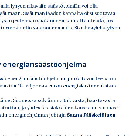
uilla lyhyen aikavälin säästötoimilla voi olla
sisäilmaan. Sisäilman laadun kannalta olisi suotavaa
mitysjärjestelmän säätäminen kannattaa tehdä, jos
 termostaatin säätäminen auta, Sisäilmayhdistyksen
yy energiansäästöohjelma
issä
energiansäästöohjelman
, jonka tavoitteena on
säästää 10 miljoonaa euroa energiakustannuksissa.
tä me Suomessa selviämme tulevasta, haastavasta
vaikuttaa, ja yhdessä asiakkaiden kanssa on varmasti
aatin energiaohjelman johtaja
Sanna Jääskeläinen