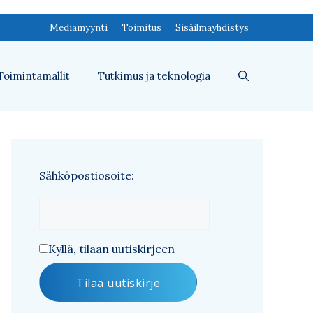
Mediamyynti
Toimitus
Sisäilmayhdistys
Toimintamallit
Tutkimus ja teknologia
Sähköpostiosoite:
Kyllä, tilaan uutiskirjeen