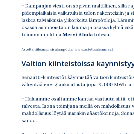
− Kampanjan viesti on sopivan maltillinen, sillä raj
pidempiaikaisia vaikutuksia talon rakenteisiin ja 
laskea talviaikaisia ylikorkeita lämpötiloja. Läm
osassa asunnoista on kuuma ja osassa kylmä eikä
toiminnanjohtaja
Mervi Ahola
toteaa.
Astetta viileämpi sisälämpötila. www.astettaalemmas.fi
Valtion kiinteistöissä käynnist
Senaatti-kiinteistöt käynnistää valtion kiinteistö
vähentää energiankulutusta jopa 75 000 MWh ja 
− Haluamme osaltamme kantaa vastuuta siitä, et
talvesta. Isona toimijana meillä on mahdollisuus 
mahdollisuus löytää uusiakin säästökeinoja, Sen
sanoo.