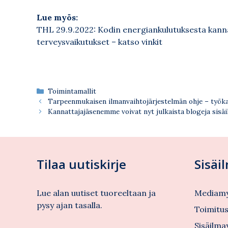
Lue myös:
THL 29.9.2022: Kodin energiankulutuksesta kanna
terveysvaikutukset – katso vinkit
Kategoriat
Toimintamallit
Tarpeenmukaisen ilmanvaihtojärjestelmän ohje – työka
Kannattajajäsenemme voivat nyt julkaista blogeja sisä
Tilaa uutiskirje
Sisäi
Lue alan uutiset tuoreeltaan ja
Mediamy
pysy ajan tasalla.
Toimitu
Sisäilma