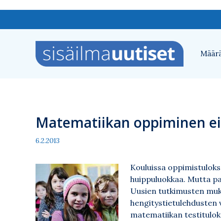
Siirry
sisältöön
Määrä
Matematiikan oppiminen ei
6.2.2013
Kouluissa oppimistulok
huippuluokkaa. Mutta par
Uusien tutkimusten muk
hengitystietulehdusten 
matematiikan testitulok