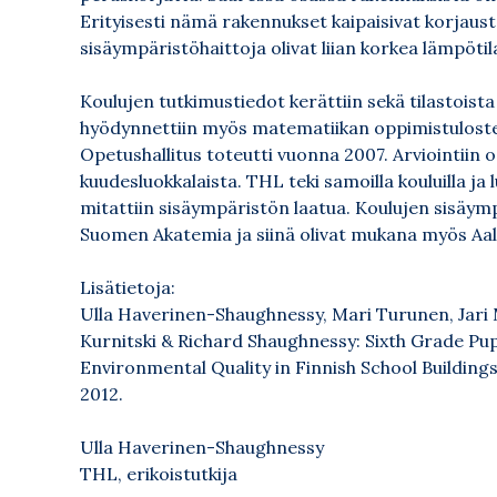
Erityisesti nämä rakennukset kaipaisivat korjaust
sisäympäristöhaittoja olivat liian korkea lämpöti
Koulujen tutkimustiedot kerättiin sekä tilastoista
hyödynnettiin myös matematiikan oppimistulosten k
Opetushallitus toteutti vuonna 2007. Arviointiin os
kuudesluokkalaista. THL teki samoilla kouluilla ja 
mitattiin sisäympäristön laatua. Koulujen sisäym
Suomen Akatemia ja siinä olivat mukana myös Aalt
Lisätietoja:
Ulla Haverinen-Shaughnessy, Mari Turunen, Jari 
Kurnitski & Richard Shaughnessy:
Sixth Grade Pu
Environmental Quality in Finnish School Buildings
2012.
Ulla Haverinen-Shaughnessy
THL, erikoistutkija