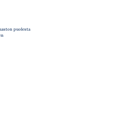
lmaston puolesta
en