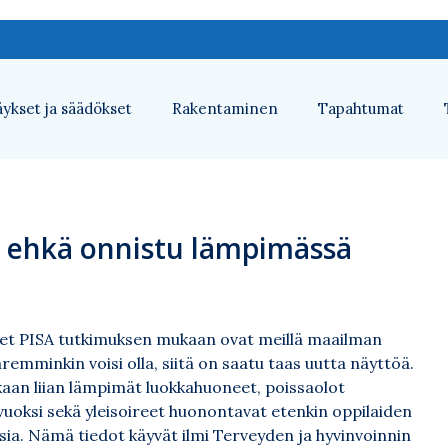
ykset ja säädökset
Rakentaminen
Tapahtumat
 ehkä onnistu lämpimässä
set PISA tutkimuksen mukaan ovat meillä maailman
emminkin voisi olla, siitä on saatu taas uutta näyttöä.
aan liian lämpimät luokkahuoneet, poissaolot
vuoksi sekä yleisoireet huonontavat etenkin oppilaiden
sia. Nämä tiedot käyvät ilmi Terveyden ja hyvinvoinnin