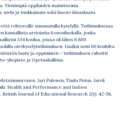
a. Yleisimpiä oppilaiden mainitsemia
la, melu ja tunkkaisuus sekä huono ilmanlaatu.
 että rehtoreille suunnatulla kyselyllä. Tutkimuksessa
ansallista arviointia 6.vuosiluokalla, jonka
allistui 334 koulua, joissa oli lähes 6 800
luokilla oirekyselytutkimuksen. Lisäksi noin 60 koululta
päristön laatu ja oppiminen – tutkimuksen rahoitti
o-yliopisto ja Opetushallitus.
Metsämuuronen, Jari Palonen, Tuula Putus, Jarek
pils’ Health and Performance and Indoor
.
British Journal of Educational Research 2(1): 42-58,