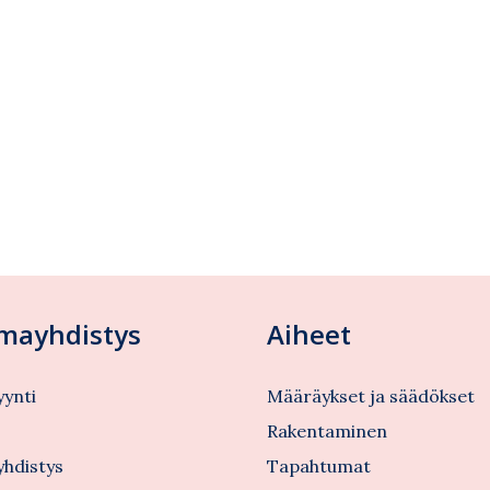
lmayhdistys
Aiheet
ynti
Määräykset ja säädökset
s
Rakentaminen
yhdistys
Tapahtumat