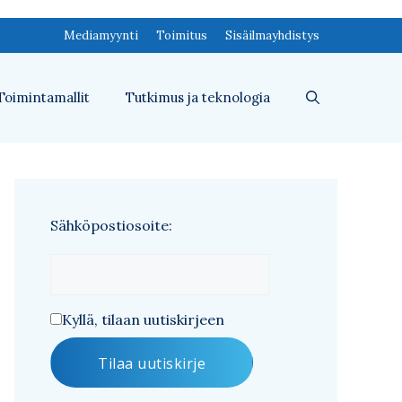
Mediamyynti
Toimitus
Sisäilmayhdistys
Toimintamallit
Tutkimus ja teknologia
Sähköpostiosoite:
Kyllä, tilaan uutiskirjeen