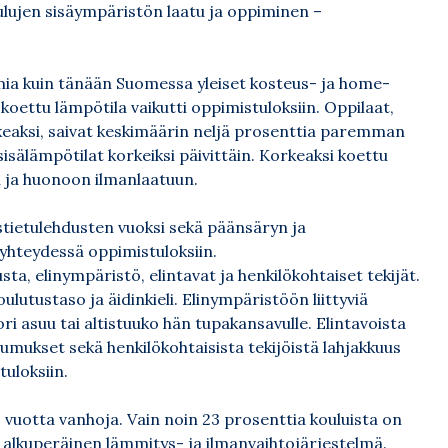
lujen sisäympäristön laatu ja oppiminen –
mia kuin tänään Suomessa yleiset kosteus- ja home-
koettu lämpötila vaikutti oppimistuloksiin. Oppilaat,
rkeaksi, saivat keskimäärin neljä prosenttia paremman
sisälämpötilat korkeiksi päivittäin. Korkeaksi koettu
n ja huonoon ilmanlaatuun.
ystietulehdusten vuoksi sekä päänsäryn ja
t yhteydessä oppimistuloksiin.
sta, elinympäristö, elintavat ja henkilökohtaiset tekijät.
tustaso ja äidinkieli. Elinympäristöön liittyviä
ori asuu tai altistuuko hän tupakansavulle. Elintavoista
mukset sekä henkilökohtaisista tekijöistä lahjakkuus
uloksiin.
 vuotta vanhoja. Vain noin 23 prosenttia kouluista on
 alkuperäinen lämmitys- ja ilmanvaihtojärjestelmä.