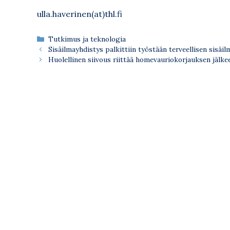
ulla.haverinen(at)thl.fi
Kategoriat
Tutkimus ja teknologia
Sisäilmayhdistys palkittiin työstään terveellisen sisäi
Huolellinen siivous riittää homevauriokorjauksen jälke