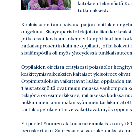
laitoksen tekemästä Kou
tutkimuksesta.
Kouluissa on tänä päivänä paljon muitakin ongel
ongelmat. Sisäympäristötekijöistä liian korkeaksi 
jotka eivät koskaan kokeneet lämpötilaa liian ko
ratkaisuprosentin kuin ne oppilaat, jotka kokivat 
sisälämpötila oli myös yhteydessä tunkkaisuutee
Oppilaiden oireista erityisesti poissaolot hengit
keskittymisvaikeuksien kaltaiset yleisoireet oliva
Oppimistuloksiin vaikuttavat lisäksi oppilaiden tau
Taustatekijöitä ovat muun muassa vanhempien koulu
tekijöitä on esimerkiksi se, millaisessa kodissa nu
nukkuminen, aamupalan syöminen tai liikuntatottu
tai tukiopetuksen tarve vaikuttavat myös oppimist
Yli puolet Suomen alakoulurakennuksista on yli 50
peruskorjattu. Suuressa osassa rakennuksista on