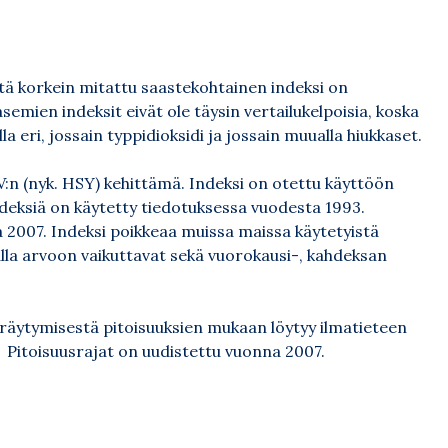
istä korkein mitattu saastekohtainen indeksi on
mien indeksit eivät ole täysin vertailukelpoisia, koska
la eri, jossain typpidioksidi ja jossain muualla hiukkaset.
:n (nyk. HSY) kehittämä. Indeksi on otettu käyttöön
indeksiä on käytetty tiedotuksessa vuodesta 1993.
 2007. Indeksi poikkeaa muissa maissa käytetyistä
alla arvoon vaikuttavat sekä vuorokausi-, kahdeksan
räytymisestä pitoisuuksien mukaan löytyy ilmatieteen
i/ Pitoisuusrajat on uudistettu vuonna 2007.