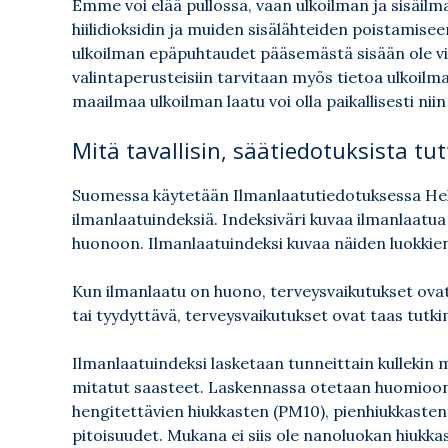
Emme voi elää pullossa, vaan ulkoilman ja sisäil
hiilidioksidin ja muiden sisälähteiden poistamiseen,
ulkoilman epäpuhtaudet pääsemästä sisään ole vie
valintaperusteisiin tarvitaan myös tietoa ulkoilm
maailmaa ulkoilman laatu voi olla paikallisesti ni
Mitä tavallisin, säätiedotuksista tu
Suomessa käytetään Ilmanlaatutiedotuksessa Hels
ilmanlaatuindeksiä. Indeksiväri kuvaa ilmanlaatua v
huonoon. Ilmanlaatuindeksi kuvaa näiden luokkien
Kun ilmanlaatu on huono, terveysvaikutukset ovat 
tai tyydyttävä, terveysvaikutukset ovat taas tut
Ilmanlaatuindeksi lasketaan tunneittain kullekin 
mitatut saasteet. Laskennassa otetaan huomioon r
hengitettävien hiukkasten (PM10), pienhiukkasten 
pitoisuudet. Mukana ei siis ole nanoluokan hiukkas