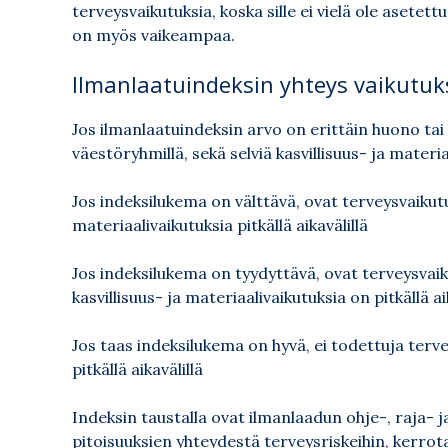
terveysvaikutuksia, koska sille ei vielä ole asete
on myös vaikeampaa.
Ilmanlaatuindeksin yhteys vaikutuk
Jos ilmanlaatuindeksin arvo on erittäin huono tai 
väestöryhmillä, sekä selviä kasvillisuus- ja materiaa
Jos indeksilukema on välttävä, ovat terveysvaikutu
materiaalivaikutuksia pitkällä aikavälillä
Jos indeksilukema on tyydyttävä, ovat terveysvai
kasvillisuus- ja materiaalivaikutuksia on pitkällä aik
Jos taas indeksilukema on hyvä, ei todettuja terve
pitkällä aikavälillä
Indeksin taustalla ovat ilmanlaadun ohje-, raja- 
pitoisuuksien yhteydestä terveysriskeihin, kerrota