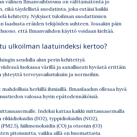
man välinen Ilmanvaihtuvuus on välttämätöntä jo
 eikä täydellistä suodatinta, joka estäisi kaikki
lä kehitetty. Nykyiset tuloilman suodattimien
an laadusta eräiden tekijöiden suhteen. Jossakin päin
in huono, että Ilmanvaihdon käyttö voidaan kieltää.
ttu ulkoilman laatuindeksi kertoo?
ingin seudulla alun perin kehitettyä
iidessä luokassa värillä ja sanallisesti hyvästä erittäin
 yhteyttä terveysvaikutuksiin ja normeihin.
mahdollisia herkillä ihmisillä. Ilmanlaadun ollessa hyvä
kimustiedon valossa hyvin epätodennäköisiä.
mittausasemalle. Indeksi kattaa kaikki mittausasemalla
ikkidioksidin (SO2), typpidioksidin (NO2),
(PM2.5), hiilimonoksidin (CO) ja otsonin (O3)
ten pitoisuutta, vaikka sillä on huomattavia