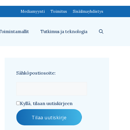
Mediamyynti
Toimitus
Sisäilmayhdistys
Toimintamallit
Tutkimus ja teknologia
Sähköpostiosoite:
Kyllä, tilaan uutiskirjeen