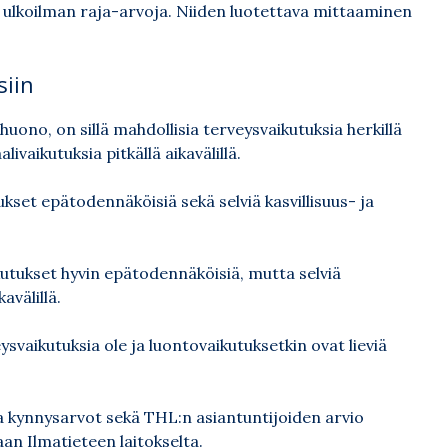
ttu ulkoilman raja-arvoja. Niiden luotettava mittaaminen
siin
huono, on sillä mahdollisia terveysvaikutuksia herkillä
livaikutuksia pitkällä aikavälillä.
kset epätodennäköisiä sekä selviä kasvillisuus- ja
kutukset hyvin epätodennäköisiä, mutta selviä
avälillä.
ysvaikutuksia ole ja luontovaikutuksetkin ovat lieviä
ja kynnysarvot sekä THL:n asiantuntijoiden arvio
an Ilmatieteen laitokselta.