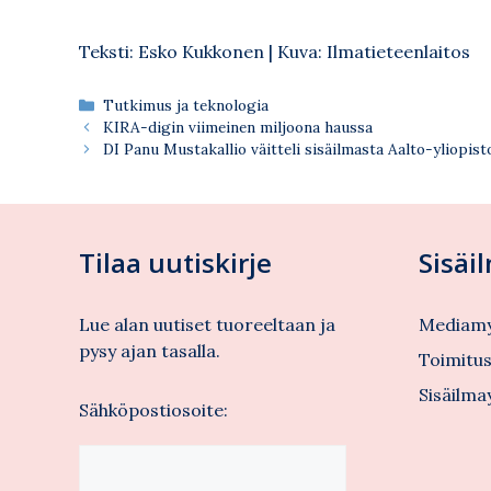
Teksti: Esko Kukkonen | Kuva: Ilmatieteenlaitos
Kategoriat
Tutkimus ja teknologia
KIRA-digin viimeinen miljoona haussa
DI Panu Mustakallio väitteli sisäilmasta Aalto-yliopisto
Tilaa uutiskirje
Sisäi
Lue alan uutiset tuoreeltaan ja
Mediamy
pysy ajan tasalla.
Toimitu
Sisäilma
Sähköpostiosoite: