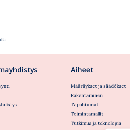
lla
lmayhdistys
Aiheet
ynti
Määräykset ja säädökset
s
Rakentaminen
yhdistys
Tapahtumat
Toimintamallit
Tutkimus ja teknologia