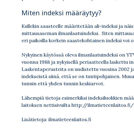
Miten indeksi määräytyy?
Kullekin saasteelle määritetään ali-indeksi ja nä
mittausaseman ilmanlaatuindeksi. Siten mittausase
eri paikoilla korkein saastekohtainen indeksi voi ol
Nykyinen käytössä oleva ilmanlaatuindeksi on YTV
vuonna 1988 ja nykyisellä periaatteella laskettu 
Laskentaperusteita on uudistettu vuosina 2002 ja
indekseistä siinä, että se on tuntipohjainen. Muu
tunnin että yhden tunnin keskiarvot.
Lähempiä tietoja esimerkiksi indeksiluokkien mää
laitoksen nettisivuilta http://ilmatieteenlaitos.f
Lisätietoja:
ilmatieteenlaitos.fi