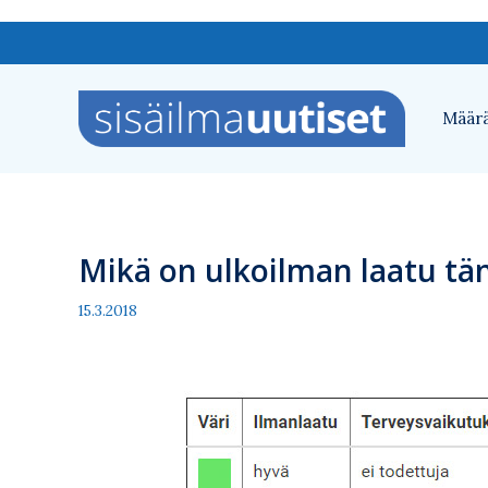
Siirry
sisältöön
Määrä
Mikä on ulkoilman laatu tä
15.3.2018