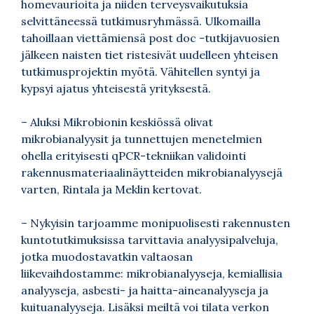
homevaurioita ja niiden terveysvaikutuksia
selvittäneessä tutkimusryhmässä. Ulkomailla
tahoillaan viettämiensä post doc -tutkijavuosien
jälkeen naisten tiet ristesivät uudelleen yhteisen
tutkimusprojektin myötä. Vähitellen syntyi ja
kypsyi ajatus yhteisestä yrityksestä.
–
Aluksi Mikrobionin keskiössä olivat
mikrobianalyysit ja tunnettujen menetelmien
ohella erityisesti qPCR-tekniikan validointi
rakennusmateriaalinäytteiden mikrobianalyysejä
varten, Rintala ja Meklin kertovat.
–
Nykyisin tarjoamme monipuolisesti rakennusten
kuntotutkimuksissa tarvittavia analyysipalveluja,
jotka muodostavatkin valtaosan
liikevaihdostamme: mikrobianalyyseja, kemiallisia
analyyseja, asbesti- ja haitta-aineanalyyseja ja
kuituanalyyseja. Lisäksi meiltä voi tilata verkon