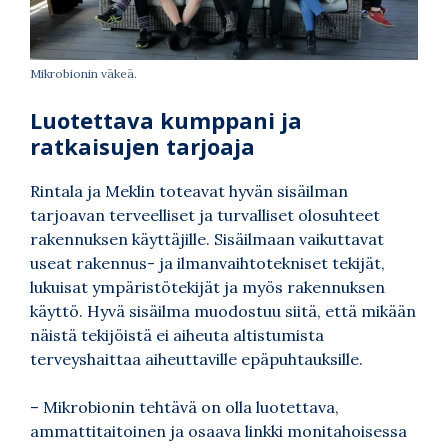
Mikrobionin väkeä.
Luotettava kumppani ja
ratkaisujen tarjoaja
Rintala ja Meklin toteavat hyvän sisäilman
tarjoavan terveelliset ja turvalliset olosuhteet
rakennuksen käyttäjille. Sisäilmaan vaikuttavat
useat rakennus- ja ilmanvaihtotekniset tekijät,
lukuisat ympäristötekijät ja myös rakennuksen
käyttö. Hyvä sisäilma muodostuu siitä, että mikään
näistä tekijöistä ei aiheuta altistumista
terveyshaittaa aiheuttaville epäpuhtauksille.
–
Mikrobionin tehtävä on olla luotettava,
ammattitaitoinen ja osaava linkki monitahoisessa