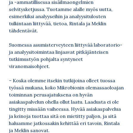
ja -ammatillisessa sisäilmaongelmien
selvitysketjussa. Tuotamme alalle myös uutta,
esimerkiksi analyyseihin ja analyysitulosten
tulkintaan liittyvää, tietoa, Rintala ja Meklin
tähdentävät.
Suomessa asumisterveyteen liittyvää laboratorio-
ja analyysitoimintaa linjaavat pitkäjänteisen
tutkimustyön pohjalta syntyneet
viranomaisohjeet.
–
Koska olemme itsekin tutkijoina olleet tuossa
työssä mukana, koko Mikrobionin olemassaoloajan
toiminnan perusajatuksena on hyvän
asiakaspalvelun ohella ollut laatu. Laadusta ei ole
tingitty missään vaiheessa. Hyvää asiakaspalvelua
ja keinoja tuottaa sitä on mietitty paljon, ja sitä
haluamme jatkossakin kehittää eri tavoin, Rintala
ja Meklin sanovat.