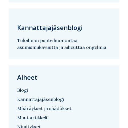
Kannattajajäsenblogi
Tuloilman puute huonontaa
asumismukavuutta ja aiheuttaa ongelmia
Aiheet
Blogi
Kannattajajäsenblogi
Määräykset ja säädökset
Muut artikkelit
Nimitykset