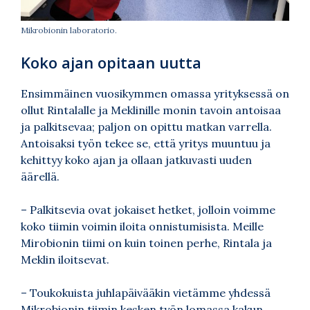
Mikrobionin laboratorio.
Koko ajan opitaan uutta
Ensimmäinen vuosikymmen omassa yrityksessä on
ollut Rintalalle ja Meklinille monin tavoin antoisaa
ja palkitsevaa; paljon on opittu matkan varrella.
Antoisaksi työn tekee se, että yritys muuntuu ja
kehittyy koko ajan ja ollaan jatkuvasti uuden
äärellä.
–
Palkitsevia ovat jokaiset hetket, jolloin voimme
koko tiimin voimin iloita onnistumisista. Meille
Mirobionin tiimi on kuin toinen perhe, Rintala ja
Meklin iloitsevat.
–
Toukokuista juhlapäivääkin vietämme yhdessä
Mikrobionin tiimin kesken työn lomassa kakun,