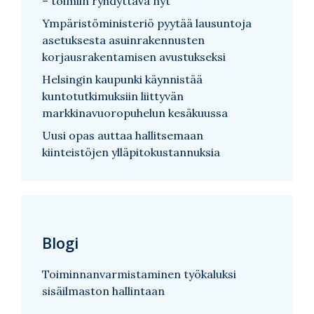
– toimiin ryhdyttävä nyt
Ympäristöministeriö pyytää lausuntoja
asetuksesta asuinrakennusten
korjausrakentamisen avustukseksi
Helsingin kaupunki käynnistää
kuntotutkimuksiin liittyvän
markkinavuoropuhelun kesäkuussa
Uusi opas auttaa hallitsemaan
kiinteistöjen ylläpitokustannuksia
Blogi
Toiminnanvarmistaminen työkaluksi
sisäilmaston hallintaan