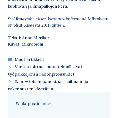
kuohuvan ja ilmapallojen kera.
Sisäilmayhdistyksen kannattajajäsenenä Mikrobioni
on ollut vuodesta 2011 lähtien.
Teksti: Anna Merikari
Kuvat: Mikrobioni
Kategoriat
Muut artikkelit
Vantaa mittaa suunnitelmallisesti
työpaikkojensa radonpitoisuudet
Saint-Gobain panostaa sisäilmaan ja
rakennusten käyttäjiin
Sähköpostiosoite: