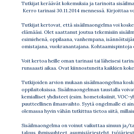
Tutkijat keräävät kokemuksia ja tarinoita sisäilm
Kerro tarinasi 30.11.2014 mennessä. Kirjoittaa vo
Tutkijat kertovat, että sisäilmaongelma voi kosket
elämääsi. Olet saattanut joutua tekemisiin sisäi
esimiehenä, oppilaana, vanhempana, isännöitsijänä
omistajana, vuokranantajana. Kohtaamispintoja
Voit kertoa heille oman tarinasi tai läheisesi tarin
runsaasti aikaa. Ovat kiinnostuneita kaikkien kok
Tutkijoiden arvion mukaan sisäilmaongelma kosket
oppilaitoksissa. Sisäilmaongelman taustalla voivat
kemialliset yhdisteet (esim. hometoksiinit, VOC-yhd
puutteellinen ilmanvaihto. Syytä ongelmalle ei a
olemassa hyvin vähän tutkittua tietoa siitä, milla
Sisäilmaongelma on voinut vaikuttaa sinuun ja/tai 
talous, ihmissuhteet, asumisjärjestelyt, työjärjes