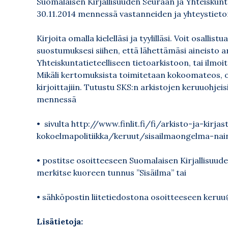
Suomalaisen Kirjallisuuden Seuraan ja Yhteiskunt
30.11.2014 mennessä vastanneiden ja yhteystieton
Kirjoita omalla kielelläsi ja tyylilläsi. Voit osallis
suostumuksesi siihen, että lähettämäsi aineisto a
Yhteiskuntatieteelliseen tietoarkistoon, tai ilmoit
Mikäli kertomuksista toimitetaan kokoomateos, 
kirjoittajiin. Tutustu SKS:n arkistojen keruuohjeis
mennessä
• sivulta
http://www.finlit.fi/fi/arkisto-ja-kirja
kokoelmapolitiikka/keruut/sisailmaongelma-na
• postitse osoitteeseen Suomalaisen Kirjallisuuden
merkitse kuoreen tunnus ”Sisäilma” tai
• sähköpostin liitetiedostona osoitteeseen
keruu@
Lisätietoja: