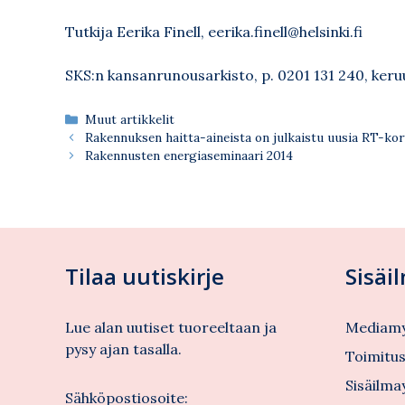
Tutkija Eerika Finell,
eerika.finell@helsinki.fi
SKS:n kansanrunousarkisto, p. 0201 131 240,
keruu
Kategoriat
Muut artikkelit
Rakennuksen haitta-aineista on julkaistu uusia RT-kor
Rakennusten energiaseminaari 2014
Tilaa uutiskirje
Sisäi
Lue alan uutiset tuoreeltaan ja
Mediamy
pysy ajan tasalla.
Toimitu
Sisäilma
Sähköpostiosoite: