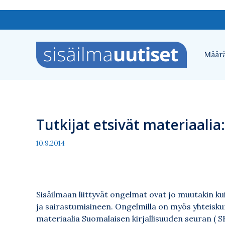
Siirry
sisältöön
Määrä
Tutkijat etsivät materiaalia
10.9.2014
Sisäilmaan liittyvät ongelmat ovat jo muutakin kui
ja sairastumisineen. Ongelmilla on myös yhteiskun
materiaalia Suomalaisen kirjallisuuden seuran ( SK