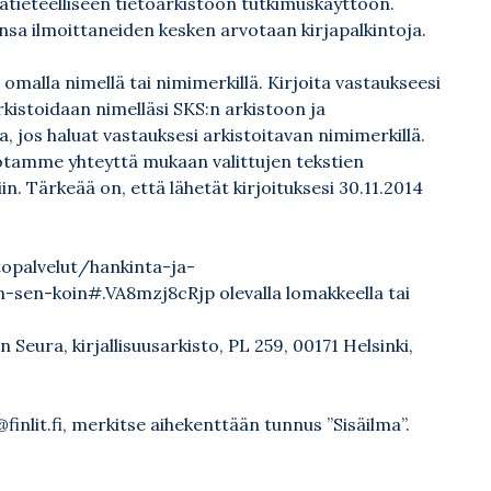
atieteelliseen tietoarkistoon tutkimuskäyttöön.
sa ilmoittaneiden kesken arvotaan kirjapalkintoja.
tua omalla nimellä tai nimimerkillä. Kirjoita vastaukseesi
rkistoidaan nimelläsi SKS:n arkistoon ja
a, jos haluat vastauksesi arkistoitavan nimimerkillä.
otamme yhteyttä mukaan valittujen tekstien
iin. Tärkeää on, että lähetät kirjoituksesi 30.11.2014
stopalvelut/hankinta-ja-
in-sen-koin#.VA8mzj8cRjp
olevalla lomakkeella tai
 Seura, kirjallisuusarkisto, PL 259, 00171 Helsinki,
finlit.fi
, merkitse aihekenttään tunnus ”Sisäilma”.