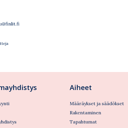
@finlit.fi
tteja
lmayhdistys
Aiheet
ynti
Määräykset ja säädökset
s
Rakentaminen
yhdistys
Tapahtumat