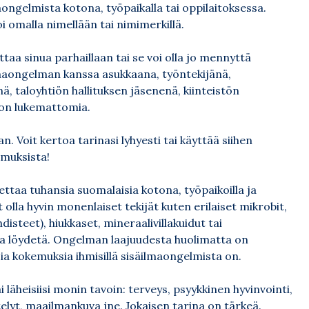
aongelmista kotona, työpaikalla tai oppilaitoksessa.
i omalla nimellään tai nimimerkillä.
taa sinua parhaillaan tai se voi olla jo mennyttä
lmaongelman kanssa asukkaana, työntekijänä,
, taloyhtiön hallituksen jäsenenä, kiinteistön
 on lukemattomia.
an. Voit kertoa tarinasi lyhyesti tai käyttää siihen
emuksista!
taa tuhansia suomalaisia kotona, työpaikoilla ja
 olla hyvin monenlaiset tekijät kuten erilaiset mikrobit,
isteet), hiukkaset, mineraalivillakuidut tai
ina löydetä. Ongelman laajuudesta huolimatta on
isia kokemuksia ihmisillä sisäilmaongelmista on.
läheisiisi monin tavoin: terveys, psyykkinen hyvinvointi,
telyt, maailmankuva jne. Jokaisen tarina on tärkeä.