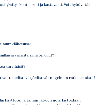
, yksityiskohtaisesti ja kattavasti. Voit hyödyntää
sinuun/läheisiisi?
llaisia vaiheita siinä on ollut?
kea tarvitsisit?
ttivat tai edistävät/edistivät ongelman ratkaisemista?
nellin käyttöön ja tämän jälkeen ne arkistoidaan