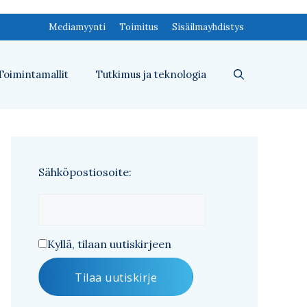
Mediamyynti
Toimitus
Sisäilmayhdistys
Toimintamallit
Tutkimus ja teknologia
Sähköpostiosoite:
Kyllä, tilaan uutiskirjeen