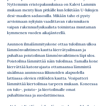
Nyttemmin eristepaksuuksissa on Kalevi Lammin
mukaan menty liian pitkälle kun leikitään U-lukujen
desi-maalien sadasosilla. Mikään taho ei pysty
arvioimaan nykyisin vaadittavan rakennuksen
vaipan rakennusfysikaalista toimintaa muutaman
kymmenen vuoden aikajänteellä.
Asunnon ilmalämmityskone ottaa tuloilman ulkoa
lämmönvaihtimen kautta kierrätysilmaan ja
puhaltaa poistoilman lämmönvaihtimen läpi ulos.
Poistoilma lämmittää näin tuloilmaa. Samalla kone
kierrättää katonrajasta ottamaansa lämmintä
sisäilmaa asunnossa ikkunoiden alapuolella
lattiassa olevien ritilöiden kautta. Vesipatteri
lämmittää kiertoilmaa tarpeen mukaan. Koneessa
on tulo-, poisto- ja kiertoilmalle omat
puhaltimensa ja suodattimensa.