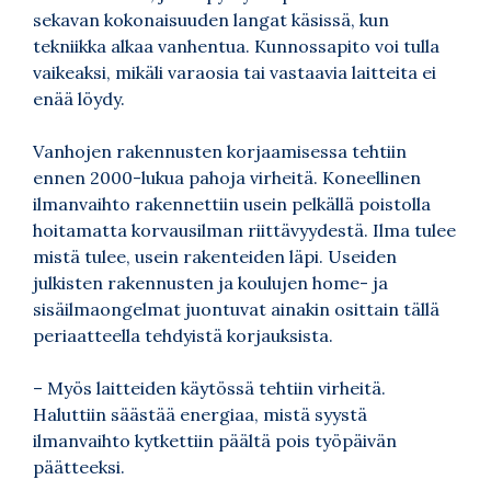
sekavan kokonaisuuden langat käsissä, kun
tekniikka alkaa vanhentua. Kunnossapito voi tulla
vaikeaksi, mikäli varaosia tai vastaavia laitteita ei
enää löydy.
Vanhojen rakennusten korjaamisessa tehtiin
ennen 2000-lukua pahoja virheitä. Koneellinen
ilmanvaihto rakennettiin usein pelkällä poistolla
hoitamatta korvausilman riittävyydestä. Ilma tulee
mistä tulee, usein rakenteiden läpi. Useiden
julkisten rakennusten ja koulujen home- ja
sisäilmaongelmat juontuvat ainakin osittain tällä
periaatteella tehdyistä korjauksista.
– Myös laitteiden käytössä tehtiin virheitä.
Haluttiin säästää energiaa, mistä syystä
ilmanvaihto kytkettiin päältä pois työpäivän
päätteeksi.