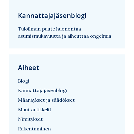
Kannattajajäsenblogi
Tuloilman puute huonontaa
asumismukavuutta ja aiheuttaa ongelmia
Aiheet
Blogi
Kannattajajäsenblogi
Määräykset ja säädökset
Muut artikkelit
Nimitykset
Rakentaminen