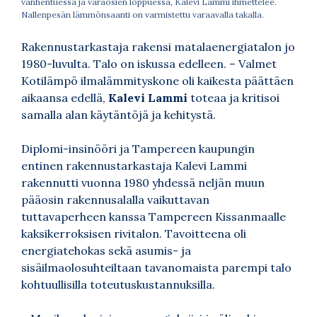
vanhentuessa ja varaosien loppuessa, Kalevi Lammi ihmettelee.
Nallenpesän lämmönsaanti on varmistettu varaavalla takalla.
Rakennustarkastaja rakensi matalaenergiatalon jo
1980-luvulta. Talo on iskussa edelleen. – Valmet
Kotilämpö ilmalämmityskone oli kaikesta päättäen
aikaansa edellä,
Kalevi Lammi
toteaa ja kritisoi
samalla alan käytäntöjä ja kehitystä.
Diplomi-insinööri ja Tampereen kaupungin
entinen rakennustarkastaja Kalevi Lammi
rakennutti vuonna 1980 yhdessä neljän muun
pääosin rakennusalalla vaikuttavan
tuttavaperheen kanssa Tampereen Kissanmaalle
kaksikerroksisen rivitalon. Tavoitteena oli
energiatehokas sekä asumis- ja
sisäilmaolosuhteiltaan tavanomaista parempi talo
kohtuullisilla toteutuskustannuksilla.