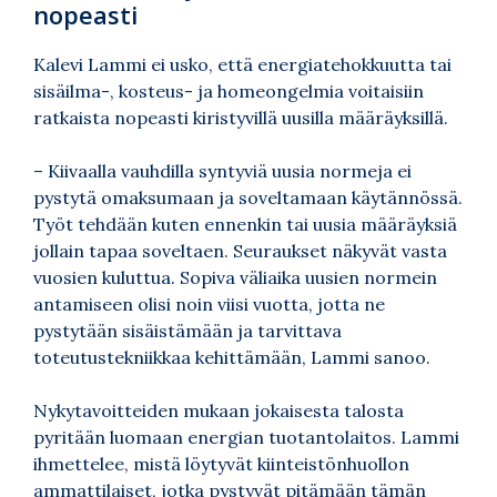
nopeasti
Kalevi Lammi ei usko, että energiatehokkuutta tai
sisäilma-, kosteus- ja homeongelmia voitaisiin
ratkaista nopeasti kiristyvillä uusilla määräyksillä.
– Kiivaalla vauhdilla syntyviä uusia normeja ei
pystytä omaksumaan ja soveltamaan käytännössä.
Työt tehdään kuten ennenkin tai uusia määräyksiä
jollain tapaa soveltaen. Seuraukset näkyvät vasta
vuosien kuluttua. Sopiva väliaika uusien normein
antamiseen olisi noin viisi vuotta, jotta ne
pystytään sisäistämään ja tarvittava
toteutustekniikkaa kehittämään, Lammi sanoo.
Nykytavoitteiden mukaan jokaisesta talosta
pyritään luomaan energian tuotantolaitos. Lammi
ihmettelee, mistä löytyvät kiinteistönhuollon
ammattilaiset, jotka pystyvät pitämään tämän