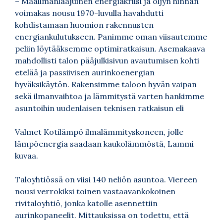
– Maailmanlaajuinen energiakriisi ja öljyn hinnan
voimakas nousu 1970-luvulla havahdutti
kohdistamaan huomion rakennusten
energiankulutukseen. Panimme oman viisautemme
peliin löytääksemme optimiratkaisun. Asemakaava
mahdollisti talon pääjulkisivun avautumisen kohti
etelää ja passiivisen aurinkoenergian
hyväksikäytön. Rakensimme taloon hyvän vaipan
sekä ilmanvaihtoa ja lämmitystä varten hankimme
asuntoihin uudenlaisen teknisen ratkaisun eli
Valmet Kotilämpö ilmalämmityskoneen, jolle
lämpöenergia saadaan kaukolämmöstä, Lammi
kuvaa.
Taloyhtiössä on viisi 140 neliön asuntoa. Viereen
nousi verrokiksi toinen vastaavankokoinen
rivitaloyhtiö, jonka katolle asennettiin
aurinkopaneelit. Mittauksissa on todettu, että