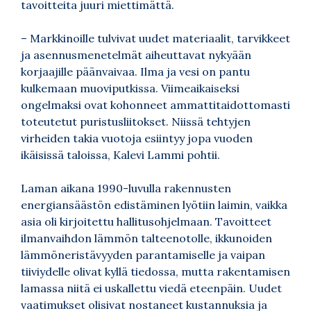
tavoitteita juuri miettimättä.
– Markkinoille tulvivat uudet materiaalit, tarvikkeet
ja asennusmenetelmät aiheuttavat nykyään
korjaajille päänvaivaa. Ilma ja vesi on pantu
kulkemaan muoviputkissa. Viimeaikaiseksi
ongelmaksi ovat kohonneet ammattitaidottomasti
toteutetut puristusliitokset. Niissä tehtyjen
virheiden takia vuotoja esiintyy jopa vuoden
ikäisissä taloissa, Kalevi Lammi pohtii.
Laman aikana 1990-luvulla rakennusten
energiansäästön edistäminen lyötiin laimin, vaikka
asia oli kirjoitettu hallitusohjelmaan. Tavoitteet
ilmanvaihdon lämmön talteenotolle, ikkunoiden
lämmöneristävyyden parantamiselle ja vaipan
tiiviydelle olivat kyllä tiedossa, mutta rakentamisen
lamassa niitä ei uskallettu viedä eteenpäin. Uudet
vaatimukset olisivat nostaneet kustannuksia ja