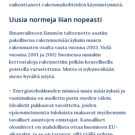
vaikeuttaneet rakennuskohteiden käynnistymistä.
Uusia normeja liian nopeasti
Ilmanvaihtoon lämmön talteenotto saatiin
pakollisena rakennusmääräyksiin uusien
rakennusten osalta vasta vuonna 2003. Vielä
vuosina 2001 ja 2002 Suomessa uusiakin
kerrostaloja rakennettiin pelkän koneellisella
poistolla varustettuna. Mutta ei nykyinenkään
meno hyvältä näytä.
– Energiatehokkuuden nimissä uusia määräyksiä ja
vaatimuksia on suollettu parin vuoden välein.
Idealistit pukkaavat tavoitteita, joiden
epäonnistuneista tuloksista maksavat myöhemmin
tavalliset asuntojen omistajat. Kansalliset
olosuhteet on mahdollista ottaa huomioon EU-
aikanakin, ja se on tarpeen, sillä täällä pohjan