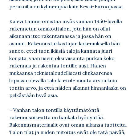
perukoilla on kylmempää kuin Keski-Euroopassa.
Kalevi Lammi omistaa myös vanhan 1950-luvulla
rakennetun omakotitalon, jota hän on ollut
aikanaan itse rakentamassa ja jossa hän on
asunut. Rakennustarkastajan kokemuksella hän
sanoo, ettei tuon ikäisiä taloja kannata juuri
korjata, vaan usein olisi viisainta purkaa koko
rakennus ja rakentaa tontille uusi. Hänen
mukaansa teknistaloudellisesti elinkaarensa
lopussa olevalla talolla ei ole muuta arvoa kuin
tontin arvo, ja että näiden alkanut hinnanlasku on
pelkästään hyvä asia.
– Vanhan talon tontilla käyttämätöntä
rakennusoikeutta on hankala hyödyntää.
Rakennusmateriaalit ovat oman aikansa tuotteita.
Talon tilat ja niiden mitoitus eivät ole tätä päivää,