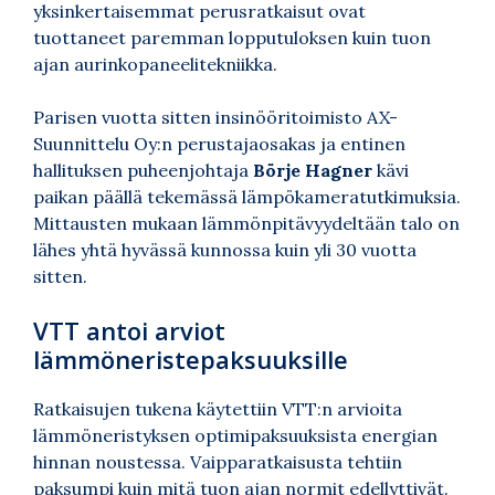
yksinkertaisemmat perusratkaisut ovat
tuottaneet paremman lopputuloksen kuin tuon
ajan aurinkopaneelitekniikka.
Parisen vuotta sitten insinööritoimisto AX-
Suunnittelu Oy:n perustajaosakas ja entinen
hallituksen puheenjohtaja
Börje Hagner
kävi
paikan päällä tekemässä lämpökameratutkimuksia.
Mittausten mukaan lämmönpitävyydeltään talo on
lähes yhtä hyvässä kunnossa kuin yli 30 vuotta
sitten.
VTT antoi arviot
lämmöneristepaksuuksille
Ratkaisujen tukena käytettiin VTT:n arvioita
lämmöneristyksen optimipaksuuksista energian
hinnan noustessa. Vaipparatkaisusta tehtiin
paksumpi kuin mitä tuon ajan normit edellyttivät.