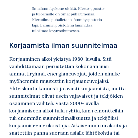
Ilmalämmityskone sisältä. Kierto-, poisto-
ja tuloilmalle on omat puhaltimensa.
Kiertoilma puhalletaan lämmityspatterin
läpi. Lämmin poistoilma lämmittää
tuloilmaa levynvaihtimessa.
Korjaamista ilman suunnitelmaa
Korjaaminen alkoi yleistyä 1980-luvulla. Sitä
vauhdittamaan perustettiin kokonaan uusi
ammattiryhmä, energianeuvojat, joiden nimike
myöhemmin muutettiin korjausneuvojaksi.
Yhteiskunta kannusti ja avusti korjaamista, mutta
suunnitelmat olivat usein vajavaiset ja tekijöiden
osaaminen vaihteli. Vasta 2000-luvulla
korjaamiseen alkoi tulla ryhtiä, kun remontteihin
tuli enemmän suunnitelmallisuutta ja tekijöiksi
korjaamiseen erikoistujia. Aikaisemmin urakoitsija
saatettiin panna suoraan asialle lähtökohtia tai