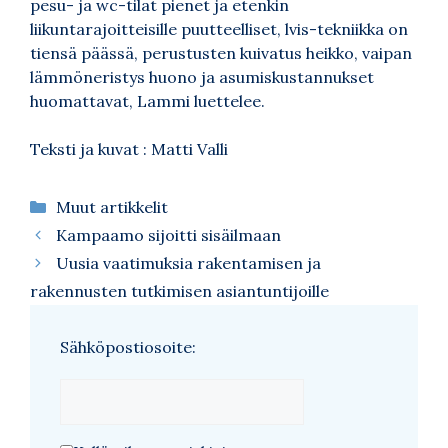
pesu- ja wc-tilat pienet ja etenkin
liikuntarajoitteisille puutteelliset, lvis-tekniikka on
tiensä päässä, perustusten kuivatus heikko, vaipan
lämmöneristys huono ja asumiskustannukset
huomattavat, Lammi luettelee.
Teksti ja kuvat : Matti Valli
Kategoriat
Muut artikkelit
Kampaamo sijoitti sisäilmaan
Uusia vaatimuksia rakentamisen ja
rakennusten tutkimisen asiantuntijoille
Sähköpostiosoite: