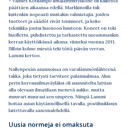
– Valmet Kotilämpö ilmalämmityskone oli kaikesta
päättäen aikaansa edellä. Markkinoilla tuli
kuitenkin nopeasti muitakin valmistajia, joiden
tuotteet ja säädöt eivät toimineet, ja koko
tekniikka joutui huonoon huutoon. Koneet on toki
huollettu, puhdistettu ja tarkastettu useammankin
kerran käyttöikänsä aikana, viimeksi vuonna 2011.
Silloin kolme miestä teki töitä päivän verran,
Lammi kertoo.
Nallenpesän asunnoissa on varalämmönlähteenä
takka, joka tietysti tarvitsee palamisilmaa. Alun
perin korvausilmaväyläksi oli suunniteltu lattian
alla olevaan ilmatilaan menevä aukko, mutta
muurari muurasi sen umpeen. Niinpä Lammi
hoitaa asian käytännöllisellä tavalla, postiluukkuun
laitettavalla sanomalehdellä.
Uusia normeja ei omaksuta