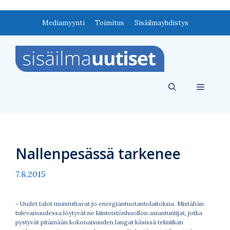
Siirry
Mediamyynti
Toimitus
Sisäilmayhdistys
sisältöön
Valikko
Nallenpesässä tarkenee
7.8.2015
- Uudet talot muistuttavat jo energiantuotantolaitoksia. Mistähän
tulevaisuudessa löytyvät ne kiinteistönhuollon asiantuntijat, jotka
pystyvät pitämään kokonaisuuden langat käsissä tekniikan