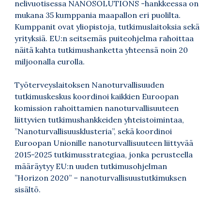
nelivuotisessa NANOSOLUTIONS -hankkeessa on
mukana 35 kumppania maapallon eri puolilta.
Kumppanit ovat yliopistoja, tutkimuslaitoksia sekä
yrityksiä. EU:n seitsemäs puiteohjelma rahoittaa
näitä kahta tutkimushanketta yhteensä noin 20
miljoonalla eurolla.
Työterveyslaitoksen Nanoturvallisuuden
tutkimuskeskus koordinoi kaikkien Euroopan
komission rahoittamien nanoturvallisuuteen
liittyvien tutkimushankkeiden yhteistoimintaa,
”Nanoturvallisuusklusteria”, sekä koordinoi
Euroopan Unionille nanoturvallisuuteen liittyvää
2015-2025 tutkimusstrategiaa, jonka perusteella
määräytyy EU:n uuden tutkimusohjelman
”Horizon 2020” – nanoturvallisuustutkimuksen
sisältö.