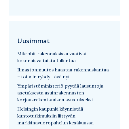
Uusimmat
Mikrobit rakennuksissa vaativat
kokonaisvaltaista tulkintaa
Ilmastonmuutos haastaa rakennuskantaa
– toimiin ryhdyttävä nyt
Ympäristöministeriö pyytää lausuntoja
asetuksesta asuinrakennusten
korjausrakentamisen avustukseksi
Helsingin kaupunki käynnistää
kuntotutkimuksiin liittyvän
markkinavuoropuhelun kesäkuussa