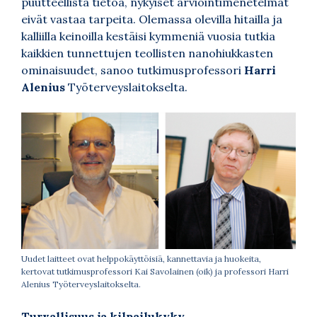
puutteellista tietoa, nykyiset arviointimenetelmät
eivät vastaa tarpeita. Olemassa olevilla hitailla ja
kalliilla keinoilla kestäisi kymmeniä vuosia tutkia
kaikkien tunnettujen teollisten nanohiukkasten
ominaisuudet, sanoo tutkimusprofessori
Harri
Alenius
Työterveyslaitokselta.
Uudet laitteet ovat helppokäyttöisiä, kannettavia ja huokeita,
kertovat tutkimusprofessori Kai Savolainen (oik) ja professori Harri
Alenius Työterveyslaitokselta.
Turvallisuus ja kilpailukyky