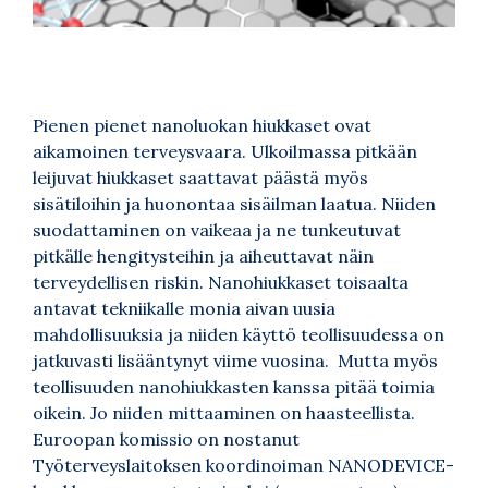
Pienen pienet nanoluokan hiukkaset ovat
aikamoinen terveysvaara. Ulkoilmassa pitkään
leijuvat hiukkaset saattavat päästä myös
sisätiloihin ja huonontaa sisäilman laatua. Niiden
suodattaminen on vaikeaa ja ne tunkeutuvat
pitkälle hengitysteihin ja aiheuttavat näin
terveydellisen riskin. Nanohiukkaset toisaalta
antavat tekniikalle monia aivan uusia
mahdollisuuksia ja niiden käyttö teollisuudessa on
jatkuvasti lisääntynyt viime vuosina. Mutta myös
teollisuuden nanohiukkasten kanssa pitää toimia
oikein. Jo niiden mittaaminen on haasteellista.
Euroopan komissio on nostanut
Työterveyslaitoksen koordinoiman NANODEVICE-