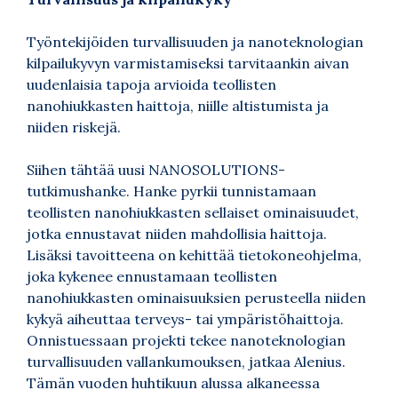
Työntekijöiden turvallisuuden ja nanoteknologian
kilpailukyvyn varmistamiseksi tarvitaankin aivan
uudenlaisia tapoja arvioida teollisten
nanohiukkasten haittoja, niille altistumista ja
niiden riskejä.
Siihen tähtää uusi NANOSOLUTIONS-
tutkimushanke. Hanke pyrkii tunnistamaan
teollisten nanohiukkasten sellaiset ominaisuudet,
jotka ennustavat niiden mahdollisia haittoja.
Lisäksi tavoitteena on kehittää tietokoneohjelma,
joka kykenee ennustamaan teollisten
nanohiukkasten ominaisuuksien perusteella niiden
kykyä aiheuttaa terveys- tai ympäristöhaittoja.
Onnistuessaan projekti tekee nanoteknologian
turvallisuuden vallankumouksen, jatkaa Alenius.
Tämän vuoden huhtikuun alussa alkaneessa