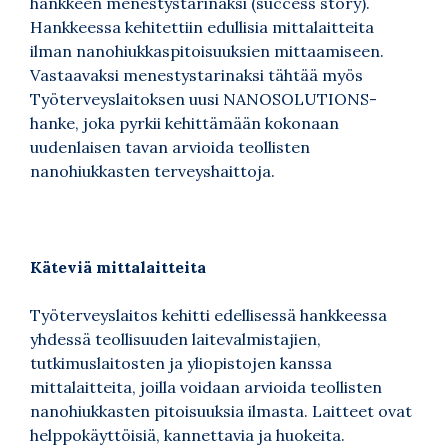
hankkeen menestystarinaksi (success story).
Hankkeessa kehitettiin edullisia mittalaitteita
ilman nanohiukkaspitoisuuksien mittaamiseen.
Vastaavaksi menestystarinaksi tähtää myös
Työterveyslaitoksen uusi NANOSOLUTIONS-
hanke, joka pyrkii kehittämään kokonaan
uudenlaisen tavan arvioida teollisten
nanohiukkasten terveyshaittoja.
Käteviä mittalaitteita
Työterveyslaitos kehitti edellisessä hankkeessa
yhdessä teollisuuden laitevalmistajien,
tutkimuslaitosten ja yliopistojen kanssa
mittalaitteita, joilla voidaan arvioida teollisten
nanohiukkasten pitoisuuksia ilmasta. Laitteet ovat
helppokäyttöisiä, kannettavia ja huokeita.