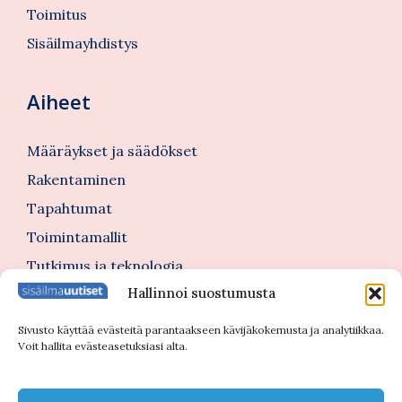
Toimitus
Sisäilmayhdistys
Aiheet
Määräykset ja säädökset
Rakentaminen
Tapahtumat
Toimintamallit
Tutkimus ja teknologia
Hallinnoi suostumusta
Tutustu myös
Sivusto käyttää evästeitä parantaakseen kävijäkokemusta ja analytiikkaa.
Voit hallita evästeasetuksiasi alta.
Kannattajajäsenblogi