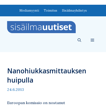
Siirry
Mediamyynti
Toimitus
Sisäilmayhdistys
sisältöön
Valikko
Nanohiukkasmittauksen
huipulla
24.6.2013
Euroopan komissio on nostanut