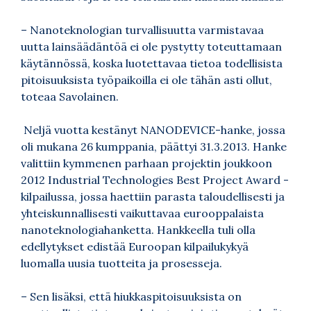
– Nanoteknologian turvallisuutta varmistavaa
uutta lainsäädäntöä ei ole pystytty toteuttamaan
käytännössä, koska luotettavaa tietoa todellisista
pitoisuuksista työpaikoilla ei ole tähän asti ollut,
toteaa Savolainen.
Neljä vuotta kestänyt NANODEVICE-hanke, jossa
oli mukana 26 kumppania, päättyi 31.3.2013. Hanke
valittiin kymmenen parhaan projektin joukkoon
2012 Industrial Technologies Best Project Award -
kilpailussa, jossa haettiin parasta taloudellisesti ja
yhteiskunnallisesti vaikuttavaa eurooppalaista
nanoteknologiahanketta. Hankkeella tuli olla
edellytykset edistää Euroopan kilpailukykyä
luomalla uusia tuotteita ja prosesseja.
– Sen lisäksi, että hiukkaspitoisuuksista on