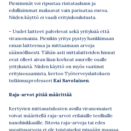
Pienimmät voi ripustaa rintataskuun ja
edullisimmat maksavat vain parisataa euroa.
Niiden käyttö ei vaadi erityiskoulutusta.
– Uudet laitteet palvelevat sekä yrityksiä että
viranomaisia. Pienikin yritys pystyy hankkimaan
oman laitteensa ja mittaamaan arvoja
säännöllisesti. Tähän asti mittalaitteiden hinnat
ovat olleet aivan liian korkeat suurelle osalle
yrityksistä. Niiden käyttö on myös vaatinut
erityisosaamista, kertoo Työterveyslaitoksen
tutkimusprofessori
Kai Savolainen
.
Raja-arvot pitää määrittää
Kertyvien mittaustulosten avulla viranomaiset
voivat määritellä raja-arvot erilaisille teollisille
nanohiukkasille. Sitovia raja-arvoja tai edes
suositusarvoja ei ole toistaiseksi missään maassa.