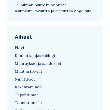
Tuloilman puute huonontaa
asumismukavuutta ja aiheuttaa ongelmia
Aiheet
Blogi
Kannattajajäsenblogi
Määräykset ja säädökset
Muut artikkelit
Nimitykset
Rakentaminen
Tapahtumat
Toimintamallit