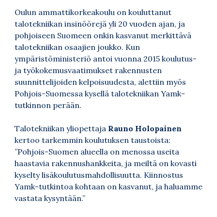
Oulun ammattikorkeakoulu on kouluttanut
talotekniikan insinöörejä yli 20 vuoden ajan, ja
pohjoiseen Suomeen onkin kasvanut merkittävä
talotekniikan osaajien joukko. Kun
ympäristöministeriö antoi vuonna 2015 koulutus-
ja työkokemusvaatimukset rakennusten
suunnittelijoiden kelpoisuudesta, alettiin myös
Pohjois-Suomessa kysellä talotekniikan Yamk-
tutkinnon perään.
Talotekniikan yliopettaja
Rauno Holopainen
kertoo tarkemmin koulutuksen taustoista:
”Pohjois-Suomen alueella on menossa useita
haastavia rakennushankkeita, ja meiltä on kovasti
kyselty lisäkoulutusmahdollisuutta. Kiinnostus
Yamk-tutkintoa kohtaan on kasvanut, ja haluamme
vastata kysyntään.”