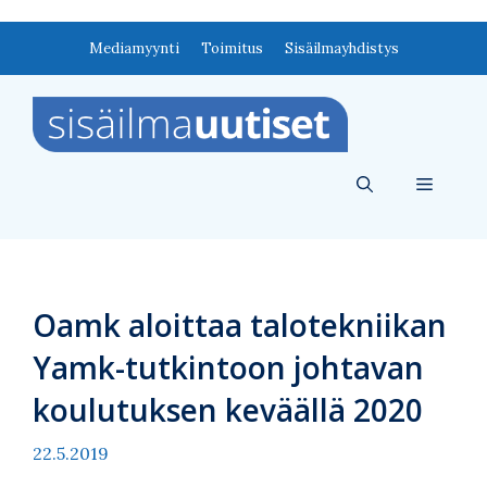
Siirry
Mediamyynti
Toimitus
Sisäilmayhdistys
sisältöön
Valikko
Oamk aloittaa talotekniikan
Yamk-tutkintoon johtavan
koulutuksen keväällä 2020
22.5.2019