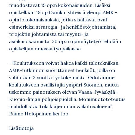
muodostavat 15 op:n kokonaisuuden. Lisäksi
opiskellaan 15 op Oamkin yhteisiä ylempi AMK -
opintokokonaisuuksia, jotka sisältävät ovat
esimerkiksi strategia- ja henkilöstöjohtamista,
projektin johtamista tai myynti- ja
asiakasosaamista. 30 op:n opinnäytetyö tehdään
opiskelijan omassa työpaikassa.
-”Koulutukseen voivat hakea kaikki talotekniikan
AMK-tutkinnon suorittaneet henkilöt, joilla on
vähintään 3 vuotta työkokemusta. Odotamme
koulutukseen osallistujia ympäri Suomen, mutta
uskomme painotuksen olevan Vaasa–Jyväskylä–
Kuopio-linjan pohjoispuolella. Monimuotototeutus
mahdollistaa toki laajemman vaikutusalueen”,
Rauno Holopainen kertoo.
Lisätietoja