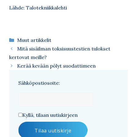
Lähde: Talotekniikkalehti
Kategoriat
Muut artikkelit
Mitä sisäilman toksisuustestien tulokset
kertovat meille?
Kerää kevään pölyt suodattimeen
Sähköpostiosoite:
Kyllä, tilaan uutiskirjeen