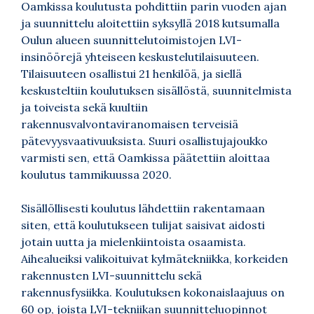
Oamkissa koulutusta pohdittiin parin vuoden ajan
ja suunnittelu aloitettiin syksyllä 2018 kutsumalla
Oulun alueen suunnittelutoimistojen LVI-
insinöörejä yhteiseen keskustelutilaisuuteen.
Tilaisuuteen osallistui 21 henkilöä, ja siellä
keskusteltiin koulutuksen sisällöstä, suunnitelmista
ja toiveista sekä kuultiin
rakennusvalvontaviranomaisen terveisiä
pätevyysvaativuuksista. Suuri osallistujajoukko
varmisti sen, että Oamkissa päätettiin aloittaa
koulutus tammikuussa 2020.
Sisällöllisesti koulutus lähdettiin rakentamaan
siten, että koulutukseen tulijat saisivat aidosti
jotain uutta ja mielenkiintoista osaamista.
Aihealueiksi valikoituivat kylmätekniikka, korkeiden
rakennusten LVI-suunnittelu sekä
rakennusfysiikka. Koulutuksen kokonaislaajuus on
60 op, joista LVI-tekniikan suunnitteluopinnot