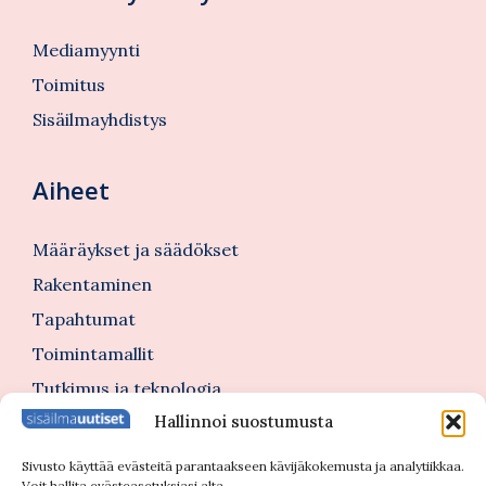
Mediamyynti
Toimitus
Sisäilmayhdistys
Aiheet
Määräykset ja säädökset
Rakentaminen
Tapahtumat
Toimintamallit
Tutkimus ja teknologia
Hallinnoi suostumusta
Tutustu myös
Sivusto käyttää evästeitä parantaakseen kävijäkokemusta ja analytiikkaa.
Voit hallita evästeasetuksiasi alta.