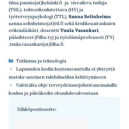
tiina.paunio(at)helsinki.fi ja vieraileva tutkija
(THL), tohtorikoulutettava (HY) ja
työterveyspsykologi (TTL),
Sanna Selinheimo
sanna.selinheimo(at)ttl.fi sekä keuhkosairauksien
erikoislääkäri, dosentti
Tuula Vasankari
,
pääsihteeri (Filha ry) ja työelämäprofessori (TY)
,tuula.vasankari(at)filha.fi.
Kategoriat
Tutkimus ja teknologia
Lapsuuden kodin kosteusvauriolla ei yhteyttä
matala-asteisen tulehdustilan kehittymiseen
Valviralta ohje terveydensuojeluviranomaisille
koulun ja päiväkodin olosuhdevalvontaan
Sähköpostiosoite: