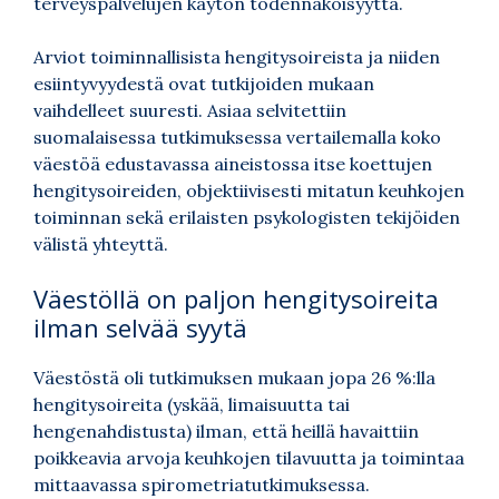
terveyspalvelujen käytön todennäköisyyttä.
Arviot toiminnallisista hengitysoireista ja niiden
esiintyvyydestä ovat tutkijoiden mukaan
vaihdelleet suuresti. Asiaa selvitettiin
suomalaisessa tutkimuksessa vertailemalla koko
väestöä edustavassa aineistossa itse koettujen
hengitysoireiden, objektiivisesti mitatun keuhkojen
toiminnan sekä erilaisten psykologisten tekijöiden
välistä yhteyttä.
Väestöllä on paljon hengitysoireita
ilman selvää syytä
Väestöstä oli tutkimuksen mukaan jopa 26 %:lla
hengitysoireita (yskää, limaisuutta tai
hengenahdistusta) ilman, että heillä havaittiin
poikkeavia arvoja keuhkojen tilavuutta ja toimintaa
mittaavassa spirometriatutkimuksessa.