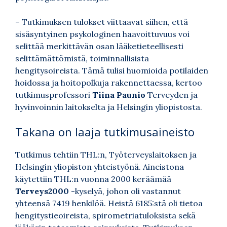
– Tutkimuksen tulokset viittaavat siihen, että
sisäsyntyinen psykologinen haavoittuvuus voi
selittää merkittävän osan lääketieteellisesti
selittämättömistä, toiminnallisista
hengitysoireista. Tämä tulisi huomioida potilaiden
hoidossa ja hoitopolkuja rakennettaessa, kertoo
tutkimusprofessori
Tiina Paunio
Terveyden ja
hyvinvoinnin laitokselta ja Helsingin yliopistosta.
Takana on laaja tutkimusaineisto
Tutkimus tehtiin THL:n, Työterveyslaitoksen ja
Helsingin yliopiston yhteistyönä. Aineistona
käytettiin THL:n vuonna 2000 keräämää
Terveys2000
-kyselyä, johon oli vastannut
yhteensä 7419 henkilöä. Heistä 6185:stä oli tietoa
hengitystieoireista, spirometriatuloksista sekä