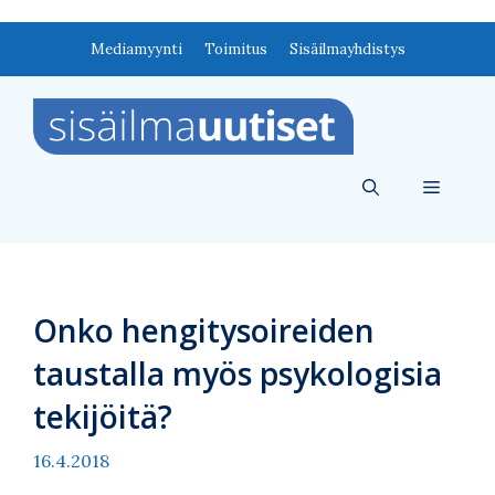
Siirry
Mediamyynti
Toimitus
Sisäilmayhdistys
sisältöön
Valikko
Onko hengitysoireiden
taustalla myös psykologisia
tekijöitä?
16.4.2018