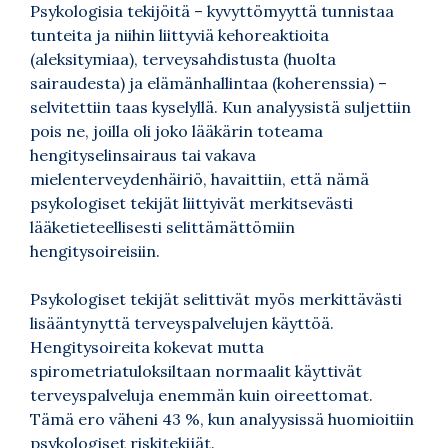
Psykologisia tekijöitä – kyvyttömyyttä tunnistaa
tunteita ja niihin liittyviä kehoreaktioita
(aleksitymiaa), terveysahdistusta (huolta
sairaudesta) ja elämänhallintaa (koherenssia) –
selvitettiin taas kyselyllä. Kun analyysistä suljettiin
pois ne, joilla oli joko lääkärin toteama
hengityselinsairaus tai vakava
mielenterveydenhäiriö, havaittiin, että nämä
psykologiset tekijät liittyivät merkitsevästi
lääketieteellisesti selittämättömiin
hengitysoireisiin.
Psykologiset tekijät selittivät myös merkittävästi
lisääntynyttä terveyspalvelujen käyttöä.
Hengitysoireita kokevat mutta
spirometriatuloksiltaan normaalit käyttivät
terveyspalveluja enemmän kuin oireettomat.
Tämä ero väheni 43 %, kun analyysissä huomioitiin
psykologiset riskitekijät.