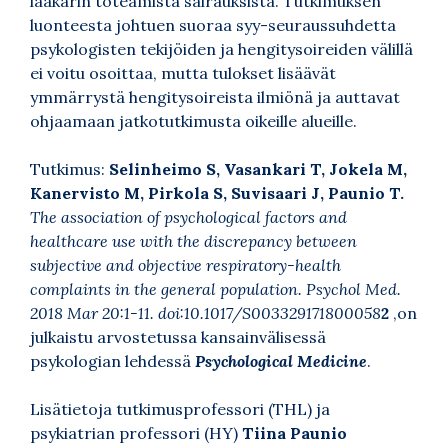
lääkärin toteamista sairauksista. Tutkimuksen
luonteesta johtuen suoraa syy-seuraussuhdetta
psykologisten tekijöiden ja hengitysoireiden välillä
ei voitu osoittaa, mutta tulokset lisäävät
ymmärrystä hengitysoireista ilmiönä ja auttavat
ohjaamaan jatkotutkimusta oikeille alueille.
Tutkimus:
Selinheimo S, Vasankari T, Jokela M,
Kanervisto M, Pirkola S, Suvisaari J, Paunio T.
The association of psychological factors and
healthcare use with the discrepancy between
subjective and objective respiratory-health
complaints in the general population.
Psychol Med.
2018 Mar 20:1-11. doi:10.1017/S003329171800058
2
,on
julkaistu arvostetussa kansainvälisessä
psykologian lehdessä
Psychological Medicine
.
Lisätietoja tutkimusprofessori (THL) ja
psykiatrian professori (HY)
Tiina Paunio