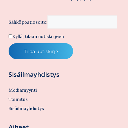
Sähköpostiosoite:
Kyllä, tilaan uutiskirjeen
Sisäilmayhdistys
Mediamyynti
Toimitus
Sisäilmayhdistys
Aiheet