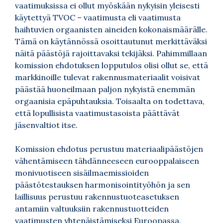
vaatimuksissa ei ollut myöskään nykyisin yleisesti
käytettyä TVOC – vaatimusta eli vaatimusta
haihtuvien orgaanisten aineiden kokonaismäärälle.
Tämä on käytännössä osoittautunut merkittäväksi
näitä päästöjä rajoittavaksi tekijäksi. Pahimmillaan
komission ehdotuksen lopputulos olisi ollut se, että
markkinoille tulevat rakennusmateriaalit voisivat
päästää huoneilmaan paljon nykyistä enemmän
orgaanisia epäpuhtauksia. Toisaalta on todettava,
että lopullisista vaatimustasoista päättävät
jäsenvaltiot itse.
Komission ehdotus perustuu materiaalipäästöjen
vähentämiseen tähdänneeseen eurooppalaiseen
monivuotiseen sisäilmaemissioiden
päästötestauksen harmonisointityöhön ja sen
laillisuus perustuu rakennustuoteasetuksen
antamiin valtuuksiin rakennustuotteiden
vaatimusten yhtenäistämiseksi Euroopassa.