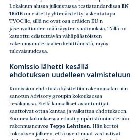
Lokakuun alussa julkaistussa testistandardissa
EN
16516
on esitetty yhtenäistetty laskentatapa
TVOC:lle, sillä ne ovat osa eräiden EU:n
jäsenvaltioiden määräysten vaatimuksia. Tällä on
katsottu edistettävän vähäpäästöisten
rakennusmateriaalien kehittämistä, myös
tulevaisuudessa.
Komissio lähetti kesällä
ehdotuksen uudelleen valmisteluun
Komission ehdotusta käsiteltiin rakennusalan niin
sanotun Advisory groupin kokouksessa
kesäkuussa. Siellä kansalliset asiantuntijat
saattoivat ottaa kantaa ja vaikuttaa ehdotukseen.
Suomea kokouksessa edusti ympäristöministeriön
rakennusneuvos
Teppo Lehtinen
. Hän kertoi
kokouksen jälkeen, että useat maat vastustivat