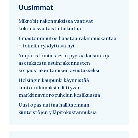
Uusimmat
Mikrobit rakennuksissa vaativat
kokonaisvaltaista tulkintaa
Ilmastonmuutos haastaa rakennuskantaa
– toimiin ryhdyttävä nyt
Ympäristöministeriö pyytää lausuntoja
asetuksesta asuinrakennusten
korjausrakentamisen avustukseksi
Helsingin kaupunki käynnistää
kuntotutkimuksiin liittyvän
markkinavuoropuhelun kesäkuussa
Uusi opas auttaa hallitsemaan
kiinteistöjen ylläpitokustannuksia