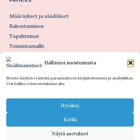
Määräykset ja säädökset
Rakentaminen
Tapahtumat
Toimintamallit
Tutkimus ja teknologia
Hallinnoi suostumusta
Tutustu myös
Sivusto käyttää evästeitä parantaakseen kävijäkokemusta ja analytiikkaa.
Voit hallita evästeasetuksiasi alta.
Kannattajajäsenblogi
Blogi
Hyväksy
Nimitykset
Kiellä
Näytä asetukset
© 2026 Sisäilmauutiset |
Tietosuojaseloste