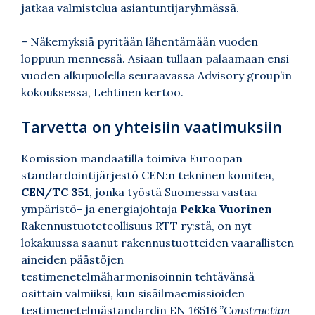
jatkaa valmistelua asiantuntijaryhmässä.
– Näkemyksiä pyritään lähentämään vuoden
loppuun mennessä. Asiaan tullaan palaamaan ensi
vuoden alkupuolella seuraavassa Advisory group’in
kokouksessa, Lehtinen kertoo.
Tarvetta on yhteisiin vaatimuksiin
Komission mandaatilla toimiva Euroopan
standardointijärjestö CEN:n tekninen komitea,
CEN/TC 351
, jonka työstä Suomessa vastaa
ympäristö- ja energiajohtaja
Pekka Vuorinen
Rakennustuoteteollisuus RTT ry:stä, on nyt
lokakuussa saanut rakennustuotteiden vaarallisten
aineiden päästöjen
testimenetelmäharmonisoinnin tehtävänsä
osittain valmiiksi, kun sisäilmaemissioiden
testimenetelmästandardin EN 16516
”Construction