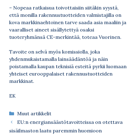
– Nopeaa ratkaisua toivottaisiin siitäkin syystä,
että monilla rakennustuotteiden valmistajilla on
kova markkinaehtoinen tarve saada asia maaliin ja
vaaralliset aineet sisällytettyä osaksi
tuoteryhmänsä CE-merkintää, toteaa Vuorinen.
Tavoite on selvä myös komissiolla, joka
yhdenmukaistamalla lainsäädäntöä ja näin
poistamalla kaupan teknisiä esteitä pyrkii luomaan
yhteiset eurooppalaiset rakennustuotteiden
markkinat.
EK
Kategoriat
Muut artikkelit
EU:n energiansäästötavoitteissa on otettava
sisäilmaston laatu paremmin huomioon