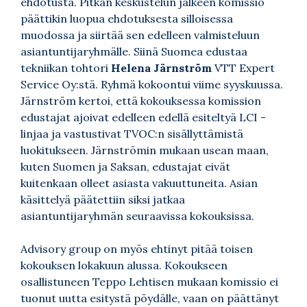
ehdotusta. Pitkän keskustelun jälkeen komissio
päättikin luopua ehdotuksesta silloisessa
muodossa ja siirtää sen edelleen valmisteluun
asiantuntijaryhmälle. Siinä Suomea edustaa
tekniikan tohtori
Helena Järnström
VTT Expert
Service Oy:stä. Ryhmä kokoontui viime syyskuussa.
Järnström kertoi, että kokouksessa komission
edustajat ajoivat edelleen edellä esiteltyä LCI -
linjaa ja vastustivat TVOC:n sisällyttämistä
luokitukseen. Järnströmin mukaan usean maan,
kuten Suomen ja Saksan, edustajat eivät
kuitenkaan olleet asiasta vakuuttuneita. Asian
käsittelyä päätettiin siksi jatkaa
asiantuntijaryhmän seuraavissa kokouksissa.
Advisory group on myös ehtinyt pitää toisen
kokouksen lokakuun alussa. Kokoukseen
osallistuneen Teppo Lehtisen mukaan komissio ei
tuonut uutta esitystä pöydälle, vaan on päättänyt