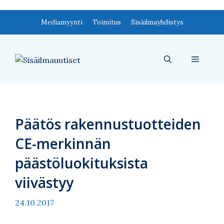
Siirry
Mediamyynti
Toimitus
Sisäilmayhdistys
sisältöön
Valikko
Päätös rakennustuotteiden
CE-merkinnän
päästöluokituksista
viivästyy
24.10.2017