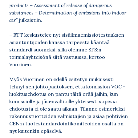
products – Assessment of release of dangerous
substances – Determination of emissions into indoor
air”
julkaistiin.
– RTT keskustelee nyt sisäilmaemissiotestauksen
asiantuntijoiden kanssa tarpeesta kääntää
standardi suomeksi, sillä olemme SFS:n
toimialayhteisönä siitä vastuussa, kertoo
Vuorinen.
Myös Vuorinen on edellä esitetyn mukaisesti
tehnyt sen johtopäätöksen, että komission VOC -
luokitusehdotus on pantu tältä erää jäihin, kun
komissiolle ja jäsenvaltioille yhteisesti sopivaa
ehdotusta ei ole saatu aikaan. Tilanne esimerkiksi
rakennustuotteiden valmistajien ja asiaa pohtivien
CEN:n tuotestandardointikomiteoiden osalta on
nyt kuitenkin epäselvä.