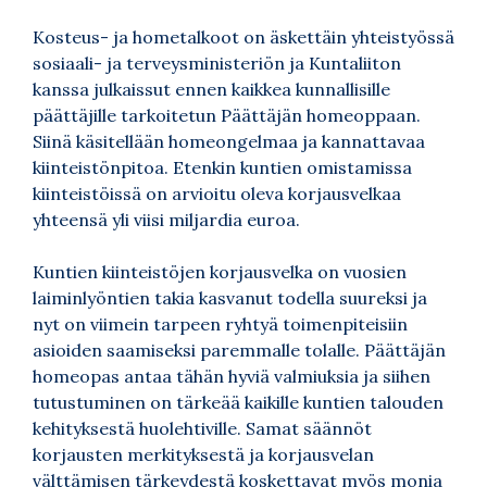
Kosteus- ja hometalkoot on äskettäin yhteistyössä
sosiaali- ja terveysministeriön ja Kuntaliiton
kanssa julkaissut ennen kaikkea kunnallisille
päättäjille tarkoitetun Päättäjän homeoppaan.
Siinä käsitellään homeongelmaa ja kannattavaa
kiinteistönpitoa. Etenkin kuntien omistamissa
kiinteistöissä on arvioitu oleva korjausvelkaa
yhteensä yli viisi miljardia euroa.
Kuntien kiinteistöjen korjausvelka on vuosien
laiminlyöntien takia kasvanut todella suureksi ja
nyt on viimein tarpeen ryhtyä toimenpiteisiin
asioiden saamiseksi paremmalle tolalle. Päättäjän
homeopas antaa tähän hyviä valmiuksia ja siihen
tutustuminen on tärkeää kaikille kuntien talouden
kehityksestä huolehtiville. Samat säännöt
korjausten merkityksestä ja korjausvelan
välttämisen tärkeydestä koskettavat myös monia