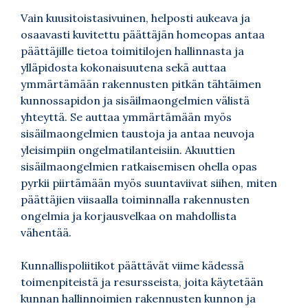
Vain kuusitoistasivuinen, helposti aukeava ja
osaavasti kuvitettu päättäjän homeopas antaa
päättäjille tietoa toimitilojen hallinnasta ja
ylläpidosta kokonaisuutena sekä auttaa
ymmärtämään rakennusten pitkän tähtäimen
kunnossapidon ja sisäilmaongelmien välistä
yhteyttä. Se auttaa ymmärtämään myös
sisäilmaongelmien taustoja ja antaa neuvoja
yleisimpiin ongelmatilanteisiin. Akuuttien
sisäilmaongelmien ratkaisemisen ohella opas
pyrkii piirtämään myös suuntaviivat siihen, miten
päättäjien viisaalla toiminnalla rakennusten
ongelmia ja korjausvelkaa on mahdollista
vähentää.
Kunnallispoliitikot päättävät viime kädessä
toimenpiteistä ja resursseista, joita käytetään
kunnan hallinnoimien rakennusten kunnon ja