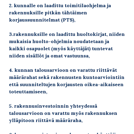
2. kunnalle on laadittu toimitilaohjelma ja
rakennuksille pitkän tähtäimen
korjaussuunnitelmat (PTS),
3.rakennuksille on laadittu huoltokirjat, niiden
mukaisia huolto-ohjelmia noudatetaan ja
kaikki osapuolet (myös käyttäjät) tuntevat
niiden sisällöt ja omat vastuunsa,
4. kunnan talousarvioon on varattu riittävät
määrärahat sekä rakennusten kuntoarviointiin
että suunniteltujen korjausten oikea-aikaiseen
toteuttamiseen,
5. rakennusinvestoinnin yhteydessä
talousarvioon on varattu myös rakennuksen
ylläpitoon riittävä määräraha,