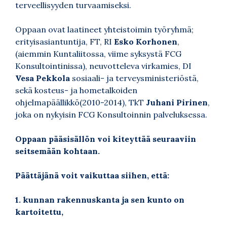
terveellisyyden turvaamiseksi.
Oppaan ovat laatineet yhteistoimin työryhmä;
erityisasiantuntija, FT, RI
Esko Korhonen
,
(aiemmin Kuntaliitossa, viime syksystä FCG
Konsultointinissa), neuvotteleva virkamies, DI
Vesa Pekkola
sosiaali- ja terveysministeriöstä,
sekä kosteus- ja hometalkoiden
ohjelmapäällikkö(2010-2014), TkT
Juhani Pirinen
,
joka on nykyisin FCG Konsultoinnin palveluksessa.
Oppaan pääsisällön voi kiteyttää seuraaviin
seitsemään kohtaan.
Päättäjänä voit vaikuttaa siihen, että:
1. kunnan rakennuskanta ja sen kunto on
kartoitettu,