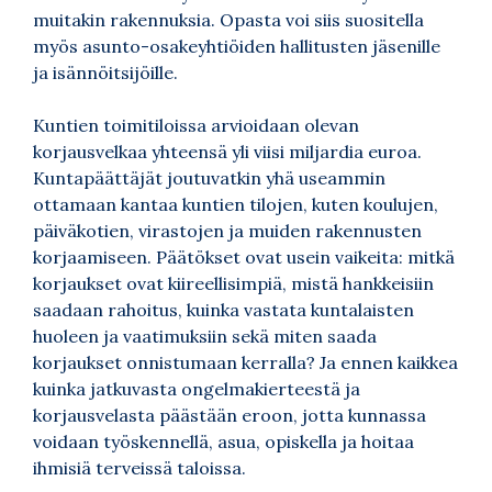
muitakin rakennuksia. Opasta voi siis suositella
myös asunto-osakeyhtiöiden hallitusten jäsenille
ja isännöitsijöille.
Kuntien toimitiloissa arvioidaan olevan
korjausvelkaa yhteensä yli viisi miljardia euroa.
Kuntapäättäjät joutuvatkin yhä useammin
ottamaan kantaa kuntien tilojen, kuten koulujen,
päiväkotien, virastojen ja muiden rakennusten
korjaamiseen. Päätökset ovat usein vaikeita: mitkä
korjaukset ovat kiireellisimpiä, mistä hankkeisiin
saadaan rahoitus, kuinka vastata kuntalaisten
huoleen ja vaatimuksiin sekä miten saada
korjaukset onnistumaan kerralla? Ja ennen kaikkea
kuinka jatkuvasta ongelmakierteestä ja
korjausvelasta päästään eroon, jotta kunnassa
voidaan työskennellä, asua, opiskella ja hoitaa
ihmisiä terveissä taloissa.