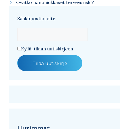
Ovatko nanohiukkaset terveysriski?
Sähköpostiosoite:
Kyllä, tilaan uutiskirjeen
Uusimmat