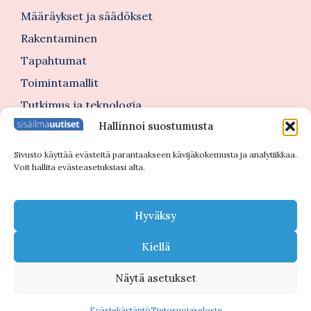
Määräykset ja säädökset
Rakentaminen
Tapahtumat
Toimintamallit
Tutkimus ja teknologia
Hallinnoi suostumusta
Tutustu myös
Sivusto käyttää evästeitä parantaakseen kävijäkokemusta ja analytiikkaa.
Voit hallita evästeasetuksiasi alta.
Kannattajajäsenblogi
Blogi
Hyväksy
Nimitykset
Kiellä
Näytä asetukset
© 2026 Sisäilmauutiset |
Tietosuojaseloste
Evästekäytäntö
Tietosuojaseloste