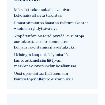
Mikrobit rakennuksissa vaativat
kokonaisvaltaista tulkintaa
Ilmastonmuutos haastaa rakennuskantaa
– toimiin ryhdyttävä nyt
Ympäristöministeriö pyytää lausuntoja
asetuksesta asuinrakennusten
korjausrakentamisen avustukseksi
Helsingin kaupunki käynnistää
kuntotutkimuksiin liittyvän
markkinavuoropuhelun kesäkuussa
Uusi opas auttaa hallitsemaan
kiinteistöjen ylläpitokustannuksia