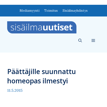
Siirry
Mediamyynti
Toimitus
Sisäilmayhdistys
sisältöön
Valikko
Päättäjille suunnattu
homeopas ilmestyi
11.5.2015