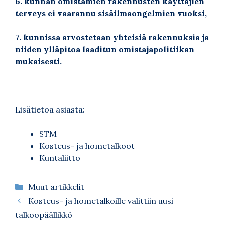
6. kunnan omistamien rakennusten käyttäjien
terveys ei vaarannu sisäilmaongelmien vuoksi,
7. kunnissa arvostetaan yhteisiä rakennuksia ja
niiden ylläpitoa laaditun omistajapolitiikan
mukaisesti.
Lisätietoa asiasta:
STM
Kosteus- ja hometalkoot
Kuntaliitto
Kategoriat
Muut artikkelit
Kosteus- ja hometalkoille valittiin uusi
talkoopäällikkö