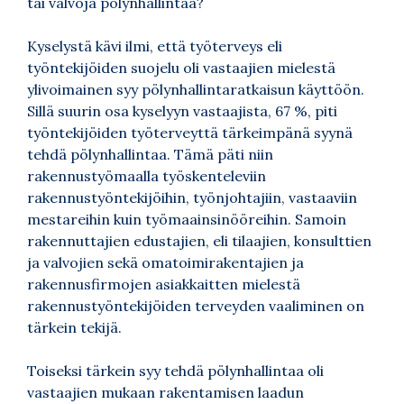
tai valvoja pölynhallintaa?
Kyselystä kävi ilmi, että työterveys eli
työntekijöiden suojelu oli vastaajien mielestä
ylivoimainen syy pölynhallintaratkaisun käyttöön.
Sillä suurin osa kyselyyn vastaajista, 67 %, piti
työntekijöiden työterveyttä tärkeimpänä syynä
tehdä pölynhallintaa. Tämä päti niin
rakennustyömaalla työskenteleviin
rakennustyöntekijöihin, työnjohtajiin, vastaaviin
mestareihin kuin työmaainsinööreihin. Samoin
rakennuttajien edustajien, eli tilaajien, konsulttien
ja valvojien sekä omatoimirakentajien ja
rakennusfirmojen asiakkaitten mielestä
rakennustyöntekijöiden terveyden vaaliminen on
tärkein tekijä.
Toiseksi tärkein syy tehdä pölynhallintaa oli
vastaajien mukaan rakentamisen laadun