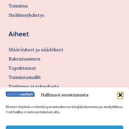
Toimitus
Sisäilmayhdistys
Aiheet
Määräykset ja säädökset
Rakentaminen
Tapahtumat
Toimintamallit
Tutkimus ja teknologia
Hallinnoi suostumusta
Tutustu myös
Sivusto käyttää evästeitä parantaakseen kävijäkokemusta ja analytiikkaa.
Voit hallita evästeasetuksiasi alta.
Kannattajajäsenblogi