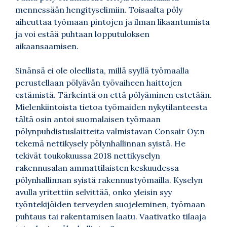
mennessään hengityselimiin. Toisaalta pöly
aiheuttaa työmaan pintojen ja ilman likaantumista
ja voi estää puhtaan lopputuloksen
aikaansaamisen.
Sinänsä ei ole oleellista, millä syyllä työmaalla
perustellaan pölyävän työvaiheen haittojen
estämistä. Tärkeintä on että pölyäminen estetään.
Mielenkiintoista tietoa työmaiden nykytilanteesta
tältä osin antoi suomalaisen työmaan
pölynpuhdistuslaitteita valmistavan Consair Oy:n
tekemä nettikysely pölynhallinnan syistä. He
tekivät toukokuussa 2018 nettikyselyn
rakennusalan ammattilaisten keskuudessa
pölynhallinnan syistä rakennustyömailla. Kyselyn
avulla yritettiin selvittää, onko yleisin syy
työntekijöiden terveyden suojeleminen, työmaan
puhtaus tai rakentamisen laatu. Vaativatko tilaaja