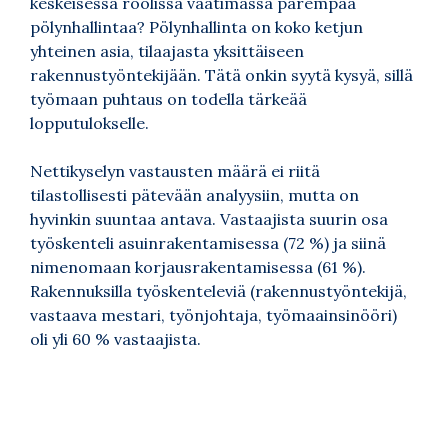
keskeisessä roolissa vaatimassa parempaa
pölynhallintaa? Pölynhallinta on koko ketjun
yhteinen asia, tilaajasta yksittäiseen
rakennustyöntekijään. Tätä onkin syytä kysyä, sillä
työmaan puhtaus on todella tärkeää
lopputulokselle.
Nettikyselyn vastausten määrä ei riitä
tilastollisesti pätevään analyysiin, mutta on
hyvinkin suuntaa antava. Vastaajista suurin osa
työskenteli asuinrakentamisessa (72 %) ja siinä
nimenomaan korjausrakentamisessa (61 %).
Rakennuksilla työskenteleviä (rakennustyöntekijä,
vastaava mestari, työnjohtaja, työmaainsinööri)
oli yli 60 % vastaajista.