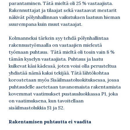
parantaminen. Tätä mieltä oli 25 % vastaajista.
Rakennuttajat ja tilaajat sekä vastaavat mestarit
näkivät pölynhallinnan vaikutuksen laatuun hieman
suurempana kuin muut vastaajat.
Kolmanneksi tärkein syy tehdä pölynhallintaa
rakennustyömaalla on vastaajien mielestä
työmaan puhtaus. Tätä mieltä oli tosin vain 8 %
tämän kyselyn vastaajista. Puhtaus ja laatu
kulkevat käsi kädessä, joten voisi olla perusteltua
yhdistää nämä kaksi tekijää. Tätä lähtökohtaa
korostetaan myös Sisäilmastoluokituksessa, jossa
puhtaudelle asetetaan tavanomaista rakentamista
kovemmat vaatimukset pustausluokkassa P1, joka
on vaatimuksena, kun tavoitellaan
sisäilmastolukkia S1 ja S2.
Rakentamisen puhtautta ei vaadita