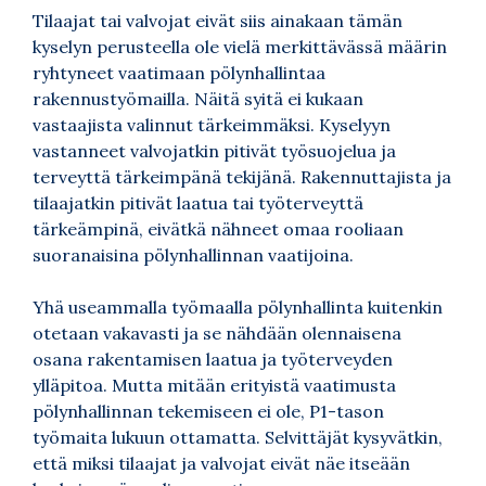
Tilaajat tai valvojat eivät siis ainakaan tämän
kyselyn perusteella ole vielä merkittävässä määrin
ryhtyneet vaatimaan pölynhallintaa
rakennustyömailla. Näitä syitä ei kukaan
vastaajista valinnut tärkeimmäksi. Kyselyyn
vastanneet valvojatkin pitivät työsuojelua ja
terveyttä tärkeimpänä tekijänä. Rakennuttajista ja
tilaajatkin pitivät laatua tai työterveyttä
tärkeämpinä, eivätkä nähneet omaa rooliaan
suoranaisina pölynhallinnan vaatijoina.
Yhä useammalla työmaalla pölynhallinta kuitenkin
otetaan vakavasti ja se nähdään olennaisena
osana rakentamisen laatua ja työterveyden
ylläpitoa. Mutta mitään erityistä vaatimusta
pölynhallinnan tekemiseen ei ole, P1-tason
työmaita lukuun ottamatta. Selvittäjät kysyvätkin,
että miksi tilaajat ja valvojat eivät näe itseään