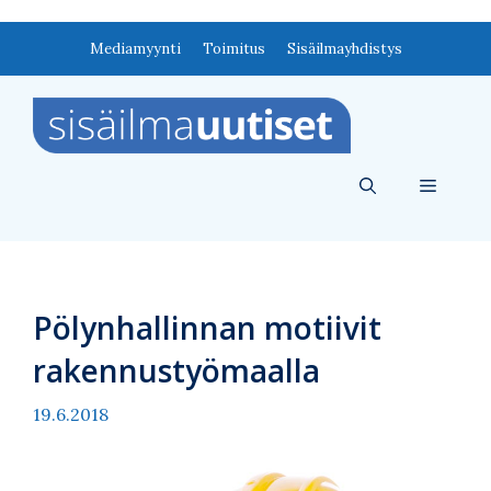
Siirry
Mediamyynti
Toimitus
Sisäilmayhdistys
sisältöön
Valikko
Pölynhallinnan motiivit
rakennustyömaalla
19.6.2018