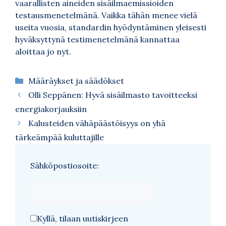
vaarallisten aineiden sisäilmaemissioiden
testausmenetelmänä. Vaikka tähän menee vielä
useita vuosia, standardin hyödyntäminen yleisesti
hyväksyttynä testimenetelmänä kannattaa
aloittaa jo nyt.
Kategoriat
Määräykset ja säädökset
Olli Seppänen: Hyvä sisäilmasto tavoitteeksi
energiakorjauksiin
Kalusteiden vähäpäästöisyys on yhä
tärkeämpää kuluttajille
Sähköpostiosoite:
Kyllä, tilaan uutiskirjeen