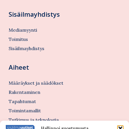
Sisäilmayhdistys
Mediamyynti
Toimitus
Sisäilmayhdistys
Aiheet
Määräykset ja säädökset
Rakentaminen
Tapahtumat
Toimintamallit
Tutkimus ja teknologia
Hallinnoi suostumusta