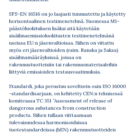
SFS-EN 16516 on jo laajasti tunnustettu ja käytetty
horisontaalinen testimenetelmä. Suomessa M1-
päästöluokituksen lisäksi sitä käytetään
sisäilmaemissioluokitusten testimenetelmänä
useissa EU:n jäsenvaltioissa. Siihen on viitattu
myös eri jäsenvaltioiden (esim. Ranska ja Saksa)
sisäilmamääräyksissä, joissa on
rakennustuotteisiin tai rakennusmateriaaleihin
liittyviä emissioiden testausvaatimuksia.
Standardi, joka perustuu soveltuvin osin ISO 16000
-standardisarjaan, on kehitetty CEN:n teknisessä
komiteassa TC 351 ”Assessment of release of
dangerous substances from construction
products. Siihen tullaan viittaamaan
tulevaisuudessa harmonisoiduissa
tuotestandardeissa (hEN) rakennustuotteiden