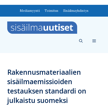
Siirry
Mediamyynti
Toimitus
Sisäilmayhdistys
sisältöön
Valikko
Rakennusmateriaalien
sisäilmaemissioiden
testauksen standardi on
julkaistu suomeksi