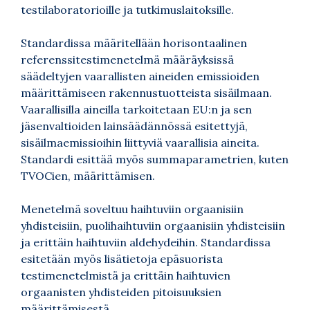
testilaboratorioille ja tutkimuslaitoksille.
Standardissa määritellään horisontaalinen
referenssitestimenetelmä määräyksissä
säädeltyjen vaarallisten aineiden emissioiden
määrittämiseen rakennustuotteista sisäilmaan.
Vaarallisilla aineilla tarkoitetaan EU:n ja sen
jäsenvaltioiden lainsäädännössä esitettyjä,
sisäilmaemissioihin liittyviä vaarallisia aineita.
Standardi esittää myös summaparametrien, kuten
TVOCien, määrittämisen.
Menetelmä soveltuu haihtuviin orgaanisiin
yhdisteisiin, puolihaihtuviin orgaanisiin yhdisteisiin
ja erittäin haihtuviin aldehydeihin. Standardissa
esitetään myös lisätietoja epäsuorista
testimenetelmistä ja erittäin haihtuvien
orgaanisten yhdisteiden pitoisuuksien
määrittämisestä.