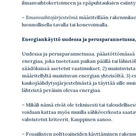
ilmanvaihtokertoimeen ja epäpuhtauksien esiintym
–
Ilmanvaihtojärjestelmä
määritellään rakennuksen 
luonnollisella tavalla tai konevoimalla.
Energiankäyttö uudessa ja perusparannetussa
Uudessa ja perusparannetussa, päästöttömässä r
energiaa, joka tuotetaan paikan päällä tai lähistöll
säädöksissä asetetut vaatimukset, 2) uusiutuvista
määritellyltä uusiutuvan energian yhteisöltä, 3) 
kaukojäähdytysjärjestelmästä ja täyttää sille mui
lähteistä peräisin olevaa energiaa.
– Mikäli nämä eivät ole teknisesti tai taloudellis
voidaan kattaa myös muulla sähköverkosta saatavall
vahvistetut kriteerit, Kauppinen sanoo.
– Fossiilisten polttoaineiden käyttäminen rakenn