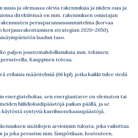
uusia ja olemassa olevia rakennuksia ja niiden osia ja
asioina direktiivissä on mm. rakennuksen omistajan
 rakennusten perusparannussuunnitelma (korvaa
in korjausrakentamisen strategian 2020–2050),
sisäympäristön laadun taso.
melko paljon joustomahdollisuuksia mm. teknisen,
 perusteella, Kauppinen toteaa.
 erilaisia määritelmiä (66 kpl), jotka kaikki tulee viedä
in energiatehokas, sen energiantarve on olematon tai
aineiden hiilidioksidipäästöjä paikan päällä, ja se
 käytöstä syntyviä kasvihuonekaasupäästöjä.
akennuksen sisätilojen arvioinnin tulosta, joka vaikuttaa
in ja joka perustuu mm. lämpötilaan, kosteuteen,