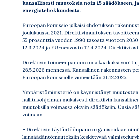
kansallisesti muutoksia noin 15 säädökseen, ja
energiatehokkuudesta.
Euroopan komissio julkaisi ehdotuksen rakennust
joulukuussa 2021. Direktiivimuutoksen tavoittee
55 prosenttia vuoden 1990 tasosta vuoteen 2030 
12.3.2024 ja EU-neuvosto 12.4.2024. Direktiivi as
Direktiivin toimeenpanoon on aikaa kaksi vuotta
28.5.2026 mennessä. Kansallinen rakennusten p
Euroopan komissiolle viimeistään 31.12.2025.
Ympäristöministeriö on käynnistänyt muutosten
hallitusohjelman mukaisesti direktiivin kansalli
muutoksilla voimassa oleviin säädöksiin. Uusia sä
voimaan.
– Direktiivin täytäntöönpano organisoidaan nimi
lainsäädäntömuutoksiin keskittyvää valmistelu