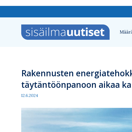
Siirry
sisältöön
Määrä
Rakennusten energiatehokku
täytäntöönpanoon aikaa ka
12.6.2024