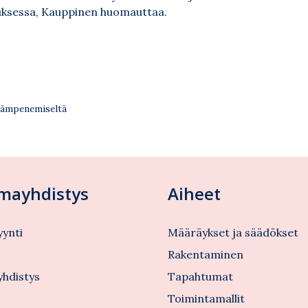
nuksessa, Kauppinen huomauttaa.
lilämpenemiseltä
lmayhdistys
Aiheet
ynti
Määräykset ja säädökset
s
Rakentaminen
yhdistys
Tapahtumat
Toimintamallit