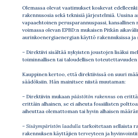
Olemassa olevat vaatimukset koskevat edelleenkin 
rakennusosia sekä teknisiä järjestelmiä. Uusina 
vapaaehtoinen perusparannuspassi, kansallinen
voimassa olevan EPBD:n mukaisen Pitkän aikaväl
aurinkoenergiaenergian käyttö rakennuksissa ja 
– Direktiivi sisältää nykyisten joustojen lisäksi 
toiminnallisen tai taloudellisen toteutettavuuden
Kauppinen kertoo, että direktiivissä on suuri määrä
säädöksiin. Hän mainitsee niistä muutaman:
– Direktiivin mukaan
päästötön rakennus
on erittä
erittäin alhainen, se ei aiheuta fossiilisten poltto
aiheuttaa olemattoman tai hyvin alhaisen määrän
–
Sisäympäristön laadulla
tarkoitetaan sellaista r
rakennuksen käyttäjien terveyteen ja hyvinvointi