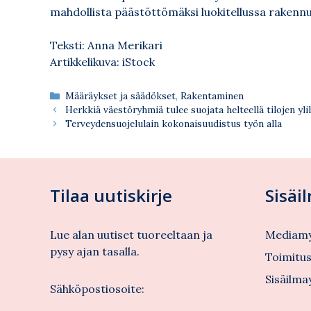
mahdollista päästöttömäksi luokitellussa raken
Teksti: Anna Merikari
Artikkelikuva: iStock
Kategoriat
Määräykset ja säädökset
,
Rakentaminen
Herkkiä väestöryhmiä tulee suojata helteellä tilojen y
Terveydensuojelulain kokonaisuudistus työn alla
Tilaa uutiskirje
Sisäi
Lue alan uutiset tuoreeltaan ja
Mediamy
pysy ajan tasalla.
Toimitu
Sisäilma
Sähköpostiosoite: