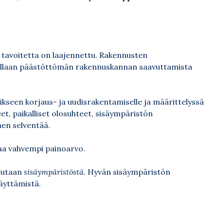
vin tavoitetta on laajennettu. Rakennusten
tellaan päästöttömän rakennuskannan saavuttamista
rikseen korjaus- ja uudisrakentamiselle ja määrittelyssä
t, paikalliset olosuhteet, sisäympäristön
en selventää.
paa vahvempi painoarvo.
hutaan
sisäympäristöstä
. Hyvän sisäympäristön
käyttämistä.