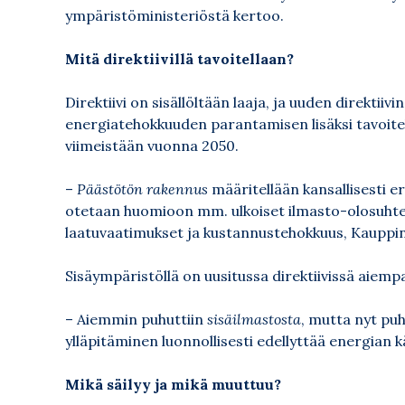
ympäristöministeriöstä kertoo.
Mitä direktiivillä tavoitellaan?
Direktiivi on sisällöltään laaja, ja uuden direktii
energiatehokkuuden parantamisen lisäksi tavoi
viimeistään vuonna 2050.
–
Päästötön rakennus
määritellään kansallisesti e
otetaan huomioon mm. ulkoiset ilmasto-olosuhtee
laatuvaatimukset ja kustannustehokkuus, Kauppin
Sisäympäristöllä on uusitussa direktiivissä aiem
– Aiemmin puhuttiin
sisäilmastosta
, mutta nyt pu
ylläpitäminen luonnollisesti edellyttää energian 
Mikä säilyy ja mikä muuttuu?