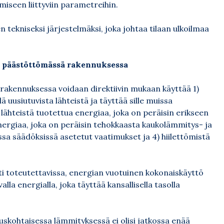
iseen liittyviin parametreihin.
tekniseksi järjestelmäksi, joka johtaa tilaan ulkoilmaa
, päästöttömässä rakennuksessa
akennuksessa voidaan direktiivin mukaan käyttää 1)
ä uusiutuvista lähteistä ja täyttää sille muissa
 lähteistä tuotettua energiaa, joka on peräisin erikseen
energiaa, joka on peräisin tehokkaasta kaukolämmitys- ja
ssa säädöksissä asetetut vaatimukset ja 4) hiilettömistä
esti toteutettavissa, energian vuotuinen kokonaiskäyttö
a energialla, joka täyttää kansallisella tasolla
uskohtaisessa lämmityksessä ei olisi jatkossa enää