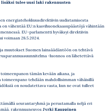
 lisäksi tulee uusi laki rakennusten
en energiatehokkuusdirektiivin uudistamisesta
na on vähentää EU:n kasvihuonekaasupäästöjä vähintään
mennessä. EU-parlamentti hyväksyi direktiivin
tui voimaan 28.5.2024.
, ja muutokset Suomen lainsäädäntöön on tehtävä
erusparannussuunnitelma -luonnos on lähetettävä
 toimeenpanon tämän kevään aikana, ja
nen toimeenpano tehdään mahdollisimman vähäisillä
ädöksiä on noudatettava vasta, kun ne ovat tulleet
ttämällä seurantaryhmä ja perustamalla neljä eri
ryhmää, rakennusneuvos
Jyrki Kauppinen