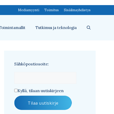
Mediamyynti
Toimitus
Sisäilmayhdistys
Toimintamallit
Tutkimus ja teknologia
Sähköpostiosoite:
Kyllä, tilaan uutiskirjeen