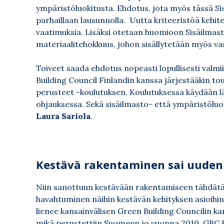
ympäristöluokitusta. Ehdotus, jota myös tässä Si
parhaillaan lausunnolla. Uutta kriteeristöä keh
vaatimuksia. Lisäksi otetaan huomioon Sisäilmas
materiaalitehokkuus, johon sisällytetään myös va
Toiveet saada ehdotus nopeasti lopullisesti valmi
Building Council Finlandin kanssa järjestääkin t
perusteet -koulutuksen. Koulutuksessa käydään lä
ohjauksessa. Sekä sisäilmasto- että ympäristöluo
Laura Sariola
.
Kestävä rakentaminen sai uuden
Niin sanottuun kestävään rakentamiseen tähdätää
havahtuminen näihin kestävän kehityksen asioihin j
lienee kansainvälisen Green Building Councilin ka
mikä perustettiin Suomeen jo vuonna 2010. GBC 