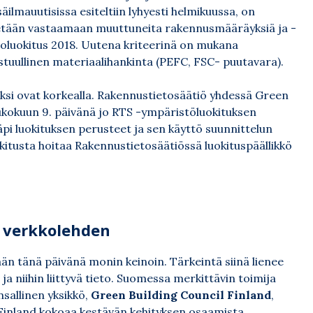
säilmauutisissa
esiteltiin lyhyesti helmikuussa
, on
itetään vastaamaan muuttuneita rakennusmääräyksiä ja -
toluokitus 2018. Uutena kriteerinä on mukana
stuullinen materiaalihankinta (PEFC, FSC- puutavara).
iksi ovat korkealla. Rakennustietosäätiö yhdessä Green
oukokuun 9. päivänä jo RTS -ympäristöluokituksen
pi luokituksen perusteet ja sen käyttö suunnittelun
kitusta hoitaa Rakennustietosäätiössä luokituspäällikkö
 verkkolehden
n tänä päivänä monin keinoin. Tärkeintä siinä lienee
a niihin liittyvä tieto. Suomessa merkittävin toimija
nsallinen yksikkö,
Green Building Council Finland
,
Finland kokoaa kestävän kehityksen osaamista