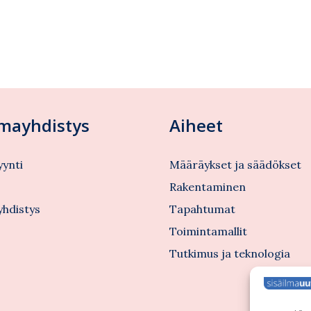
lmayhdistys
Aiheet
ynti
Määräykset ja säädökset
s
Rakentaminen
yhdistys
Tapahtumat
Toimintamallit
Tutkimus ja teknologia