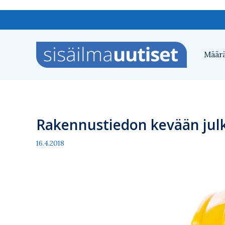
Siirry
sisältöön
Määrä
Rakennustiedon kevään julk
16.4.2018