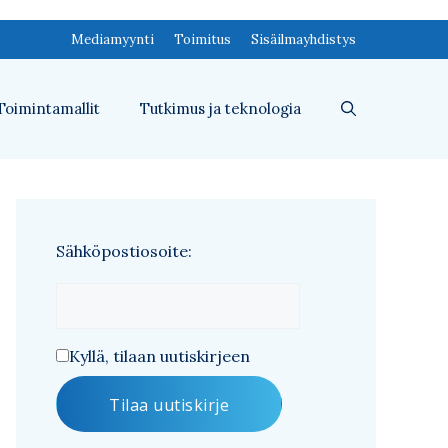
Mediamyynti
Toimitus
Sisäilmayhdistys
Toimintamallit
Tutkimus ja teknologia
Sähköpostiosoite:
Kyllä, tilaan uutiskirjeen