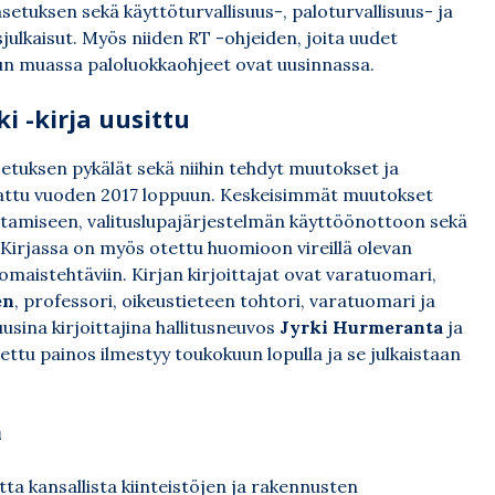
setuksen sekä käyttöturvallisuus-, paloturvallisuus- ja
lkaisut. Myös niiden RT -ohjeiden, joita uudet
uun muassa paloluokkaohjeet ovat uusinnassa.
 -kirja uusittu
asetuksen pykälät sekä niihin tehdyt muutokset ja
attu vuoden 2017 loppuun. Keskeisimmät muutokset
oittamiseen, valituslupajärjestelmän käyttöönottoon sekä
Kirjassa on myös otettu huomioon vireillä olevan
maistehtäviin. Kirjan kirjoittajat ovat varatuomari,
en
, professori, oikeustieteen tohtori, varatuomari ja
usina kirjoittajina hallitusneuvos
Jyrki Hurmeranta
ja
stettu painos ilmestyy toukokuun lopulla ja se julkaistaan
u
tta kansallista kiinteistöjen ja rakennusten