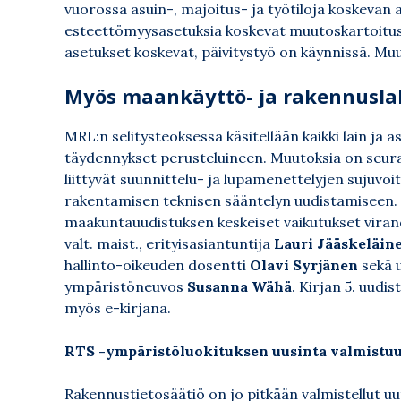
vuorossa asuin-, majoitus- ja työtiloja koskevan a
esteettömyysasetuksia koskevat muutoskartoitusju
asetukset koskevat, päivitystyö on käynnissä. M
Myös maankäyttö- ja rakennuslaki
MRL:n selitysteoksessa käsitellään kaikki lain ja 
täydennykset perusteluineen. Muutoksia on seur
liittyvät suunnittelu- ja lupamenettelyjen sujuv
rakentamisen teknisen sääntelyn uudistamiseen. 
maakuntauudistuksen keskeiset vaikutukset virano
valt. maist., erityisasiantuntija
Lauri Jääskeläin
hallinto-oikeuden dosentti
Olavi Syrjänen
sekä u
ympäristöneuvos
Susanna Wähä
. Kirjan 5. uudi
myös e-kirjana.
RTS -ympäristöluokituksen uusinta valmistu
Rakennustietosäätiö on jo pitkään valmistellut uu