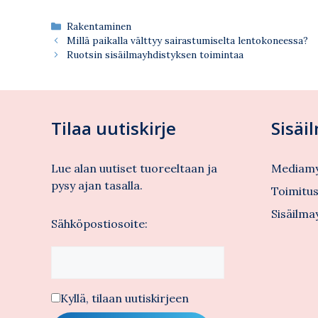
Kategoriat
Rakentaminen
Millä paikalla välttyy sairastumiselta lentokoneessa?
Ruotsin sisäilmayhdistyksen toimintaa
Tilaa uutiskirje
Sisäi
Lue alan uutiset tuoreeltaan ja
Mediamy
pysy ajan tasalla.
Toimitu
Sisäilma
Sähköpostiosoite:
Kyllä, tilaan uutiskirjeen