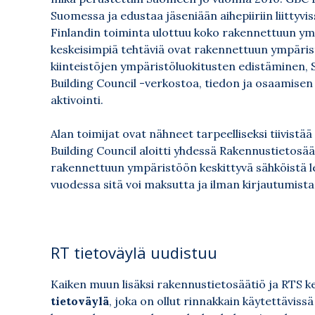
Suomessa ja edustaa jäseniään aihepiiriin liittyvi
Finlandin toiminta ulottuu koko rakennettuun ym
keskeisimpiä tehtäviä ovat rakennettuun ympärist
kiinteistöjen ympäristöluokitusten edistäminen,
Building Council -verkostoa, tiedon ja osaamisen
aktivointi.
Alan toimijat ovat nähneet tarpeelliseksi tiivistä
Building Council aloitti yhdessä Rakennustietosä
rakennettuun ympäristöön keskittyvä sähköistä le
vuodessa sitä voi maksutta ja ilman kirjautumist
RT tietoväylä uudistuu
Kaiken muun lisäksi rakennustietosäätiö ja RTS k
tietoväylä
, joka on ollut rinnakkain käytettävis