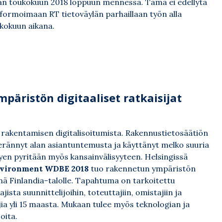
an toukokuun 2018 loppuun mennessä. Tämä ei edellytä
 informoimaan RT tietoväylän parhaillaan työn alla
ukokuun aikana.
äristön digitaaliset ratkaisijat
a rakentamisen digitalisoitumista. Rakennustietosäätiön
rännyt alan asiantuntemusta ja käyttänyt melko suuria
tyen pyritään myös kansainvälisyyteen. Helsingissä
Environment WDBE 2018
tuo rakennetun ympäristön
inä Finlandia-talolle. Tapahtuma on tarkoitettu
jista suunnittelijoihin, toteuttajiin, omistajiin ja
tujia yli 15 maasta. Mukaan tulee myös teknologian ja
joita.