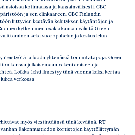
ssä asioissa kotimaassa ja kansainvälisesti. GBC
päristöön ja sen elinkaareen. GBC Finlandin
öön liittyvien kestävän kehityksen käytäntöjen ja
 Suomen kytkeminen osaksi kansainvälistä Green
 välittäminen sekä vuoropuhelun ja keskustelun
ä yhteistyötä ja luoda yhtenäisiä toimintatapoja. Green
ätiön kanssa julkaisemaan rakentamiseen ja
hteä. Loikka-lehti ilmestyy tänä vuonna kaksi kertaa
a
lukea verkossa
.
ehittävät myös viestintäänsä tänä keväänä.
RT
sä vanhan Rakennustiedon kortistojen käyttöliittymän