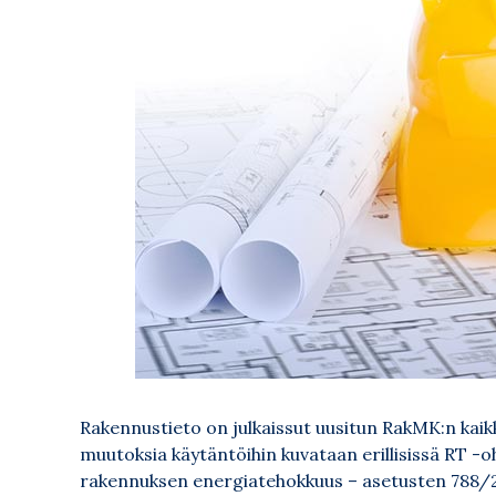
Rakennustieto on julkaissut uusitun RakMK:n kai
muutoksia käytäntöihin kuvataan erillisissä RT -o
rakennuksen energiatehokkuus – asetusten 788/