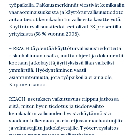
työpaikalla. Pakkausmerkinnät viestivät kemikaalin
vaaraominaisuuksista ja käyttöturvallisuustiedote
antaa tiedot kemikaalin turvallisesta käsittelystä.
Käyttöturvallisuustiedotteet olivat 78 prosentilla
yrityksistä (58 % vuonna 2008).
– REACH täydentää käyttöturvallisuustiedotteita
riskinhallinnan osalta, mutta ohjeet ja dokumentit
koetaan jatkokäyttäjäyrityksissä liian vaikeiksi
ymmärtää. Hyödyntäminen vaatii
asiantuntemusta, jota työpaikoilla ei aina ole,
Koponen sanoo.
REACH-asetuksen vaikuttavuus riippuu jatkossa
siitä, miten hyvin tiedotus ja tiedonvaihto
kemikaaliturvallisuuden hyvistä käytännöistä
saadaan kulkemaan jakeluketjussa maahantuojilta
ja valmistajilta jatkokäyttäjille. Työterveyslaitos
tuottaa muun muassa malliratkaisuja