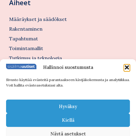
Aiheet
Määräykset ja säädökset
Rakentaminen
Tapahtumat
Toimintamallit
Tutkimus ja teknologia
Hallinnoi suostumusta
Tutustu myös
Sivusto käyttää evästeitä parantaakseen kävijäkokemusta ja analytiikkaa.
Voit hallita evästeasetuksiasi alta.
Kannattajajäsenblogi
Blogi
Hyväksy
Nimitykset
Kiellä
Näytä asetukset
© 2026 Sisäilmauutiset |
Tietosuojaseloste