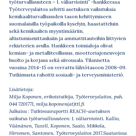
työturvallisuuteen – 1. väliarviointi” -hankkeessa
Työterveyslaitos selvitti asetuksen vaikutuksia
kemikaaliturvallisuuden tason kehittymiseen
suomalaisilla työpaikoilla kyselyin, haastatteluin
sekä kemikaalien myyntimääriin,
altistumismittauksiin ja ammattitauteihin liittyvien
rekisterien avulla. Hankkeen toimialoja olivat
kemian- ja metalliteollisuus, moottoriajoneuvojen
huolto ja korjaus sekä siivousala. Tilannetta
vuosina 2014–15 on verrattu lähtötasoon 2008–09.
Tutkimusta rahoitti sosiaali- ja terveysministeriö.
Lisätietoja:
Milja Koponen, erikoistutkija, Työterveyslaitos, puh.
044 7201771, milja.koponen(at)ttl.fi
Julkaisu : Tutkimusraportti REACH–asetuksen
vaikutus työturvallisuuteen: 1. väliarviointi. Kallio,
Väänänen, Taxell, Koponen, Saalo, Mikkola,
Hirvonen, Santonen. Työterveyslaitos 2017.Saatavissa