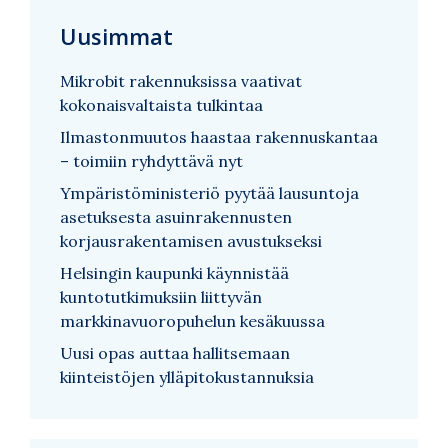
Uusimmat
Mikrobit rakennuksissa vaativat
kokonaisvaltaista tulkintaa
Ilmastonmuutos haastaa rakennuskantaa
– toimiin ryhdyttävä nyt
Ympäristöministeriö pyytää lausuntoja
asetuksesta asuinrakennusten
korjausrakentamisen avustukseksi
Helsingin kaupunki käynnistää
kuntotutkimuksiin liittyvän
markkinavuoropuhelun kesäkuussa
Uusi opas auttaa hallitsemaan
kiinteistöjen ylläpitokustannuksia