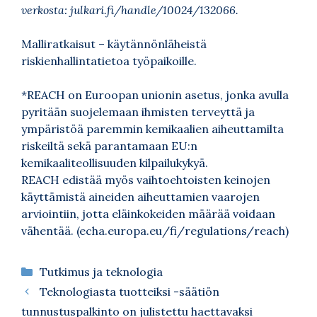
verkosta:
julkari.fi/handle/10024/132066
.
Malliratkaisut – käytännönläheistä
riskienhallintatietoa työpaikoille.
*REACH on Euroopan unionin asetus, jonka avulla
pyritään suojelemaan ihmisten terveyttä ja
ympäristöä paremmin kemikaalien aiheuttamilta
riskeiltä sekä parantamaan EU:n
kemikaaliteollisuuden kilpailukykyä.
REACH edistää myös vaihtoehtoisten keinojen
käyttämistä aineiden aiheuttamien vaarojen
arviointiin, jotta eläinkokeiden määrää voidaan
vähentää. (
echa.europa.eu/fi/regulations/reach
)
Kategoriat
Tutkimus ja teknologia
Teknologiasta tuotteiksi -säätiön
tunnustuspalkinto on julistettu haettavaksi