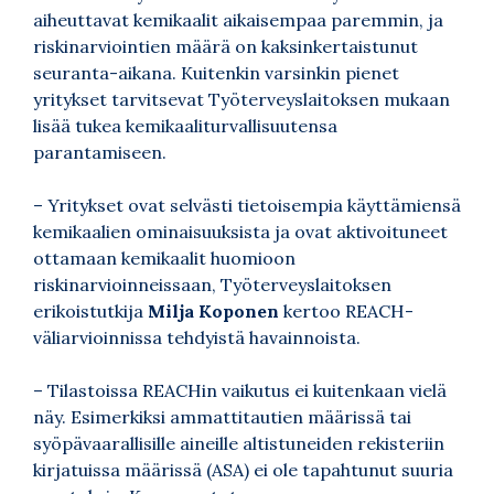
aiheuttavat kemikaalit aikaisempaa paremmin, ja
riskinarviointien määrä on kaksinkertaistunut
seuranta-aikana. Kuitenkin varsinkin pienet
yritykset tarvitsevat Työterveyslaitoksen mukaan
lisää tukea kemikaaliturvallisuutensa
parantamiseen.
– Yritykset ovat selvästi tietoisempia käyttämiensä
kemikaalien ominaisuuksista ja ovat aktivoituneet
ottamaan kemikaalit huomioon
riskinarvioinneissaan, Työterveyslaitoksen
erikoistutkija
Milja Koponen
kertoo REACH-
väliarvioinnissa tehdyistä havainnoista.
– Tilastoissa REACHin vaikutus ei kuitenkaan vielä
näy. Esimerkiksi ammattitautien määrissä tai
syöpävaarallisille aineille altistuneiden rekisteriin
kirjatuissa määrissä (ASA) ei ole tapahtunut suuria