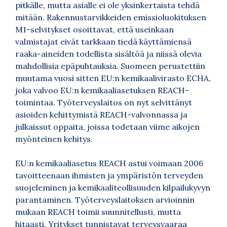
pitkälle, mutta asialle ei ole yksinkertaista tehdä
mitään. Rakennustarvikkeiden emissioluokituksen
M1-selvitykset osoittavat, että useinkaan
valmistajat eivät tarkkaan tiedä käyttämiensä
raaka-aineiden todellista sisältöä ja niissä olevia
mahdollisia epäpuhtauksia. Suomeen perustettiin
muutama vuosi sitten EU:n kemikaalivirasto ECHA,
joka valvoo EU:n kemikaaliasetuksen REACH-
toimintaa. Työterveyslaitos on nyt selvittänyt
asioiden kehittymistä REACH-valvonnassa ja
julkaissut oppaita, joissa todetaan viime aikojen
myönteinen kehitys.
EU:n kemikaaliasetus REACH astui voimaan 2006
tavoitteenaan ihmisten ja ympäristön terveyden
suojeleminen ja kemikaaliteollisuuden kilpailukyvyn
parantaminen. Työterveyslaitoksen arvioinnin
mukaan REACH toimii suunnitellusti, mutta
hitaasti. Yritykset tunnistavat terveysvaaraa