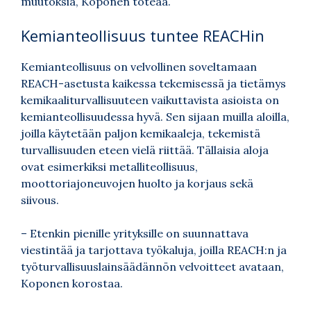
muutoksia, Koponen toteaa.
Kemianteollisuus tuntee REACHin
Kemianteollisuus on velvollinen soveltamaan
REACH-asetusta kaikessa tekemisessä ja tietämys
kemikaaliturvallisuuteen vaikuttavista asioista on
kemianteollisuudessa hyvä. Sen sijaan muilla aloilla,
joilla käytetään paljon kemikaaleja, tekemistä
turvallisuuden eteen vielä riittää. Tällaisia aloja
ovat esimerkiksi metalliteollisuus,
moottoriajoneuvojen huolto ja korjaus sekä
siivous.
– Etenkin pienille yrityksille on suunnattava
viestintää ja tarjottava työkaluja, joilla REACH:n ja
työturvallisuuslainsäädännön velvoitteet avataan,
Koponen korostaa.