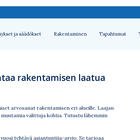
ykset ja säädökset
Rakentaminen
Tapahtumat
antaa rakentamisen laatua
set arvosanat rakentamisen eri alueille. Laajan
n muutamia valittuja kohtia. Tutustu lähemmin
uosi tehtävä asiantuntija-arvio. Se tarjoaa