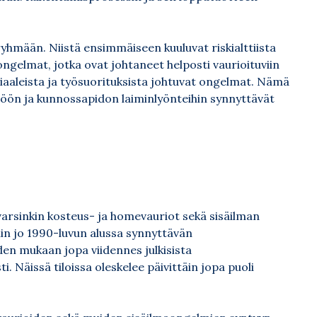
hmään. Niistä ensimmäiseen kuuluvat riskialttiista
ongelmat, jotka ovat johtaneet helposti vaurioituviin
eriaaleista ja työsuorituksista johtuvat ongelmat. Nämä
öön ja kunnossapidon laiminlyönteihin synnyttävät
 varsinkin kosteus- ja homevauriot sekä sisäilman
in jo 1990-luvun alussa synnyttävän
den mukaan jopa viidennes julkisista
. Näissä tiloissa oleskelee päivittäin jopa puoli