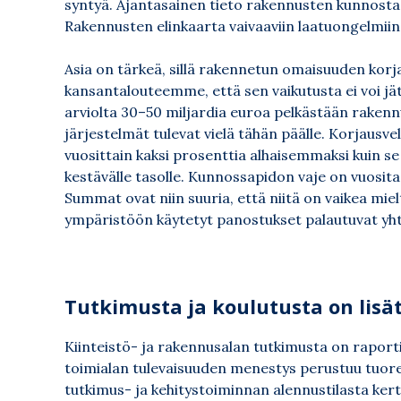
syntyä. Ajantasainen tieto rakennusten kunnosta
Rakennusten elinkaarta vaivaaviin laatuongelmiin 
Asia on tärkeä, sillä rakennetun omaisuuden korja
kansantalouteemme, että sen vaikutusta ei voi j
arviolta 30–50 miljardia euroa pelkästään rakenn
järjestelmät tulevat vielä tähän päälle. Korjau
vuosittain kaksi prosenttia alhaisemmaksi kuin se v
kestävälle tasolle. Kunnossapidon vaje on vuosit
Summat ovat niin suuria, että niitä on vaikea mie
ympäristöön käytetyt panostukset palautuvat yht
Tutkimusta ja koulutusta on lisä
Kiinteistö- ja rakennusalan tutkimusta on raport
toimialan tulevaisuuden menestys perustuu tuor
tutkimus- ja kehitystoiminnan alennustilasta ker