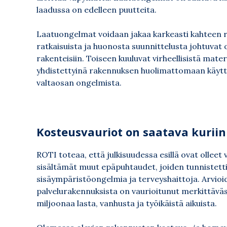
laadussa on edelleen puutteita.
Laatuongelmat voidaan jakaa karkeasti kahteen ry
ratkaisuista ja huonosta suunnittelusta johtuvat 
rakenteisiin. Toiseen kuuluvat virheellisistä mat
yhdistettyinä rakennuksen huolimattomaan käytt
valtaosan ongelmista.
Kosteusvauriot on saatava kuriin
ROTI toteaa, että julkisuudessa esillä ovat olleet
sisältämät muut epäpuhtaudet, joiden tunnistetti
sisäympäristöongelmia ja terveyshaittoja. Arvioi
palvelurakennuksista on vaurioitunut merkittävästi
miljoonaa lasta, vanhusta ja työikäistä aikuista.