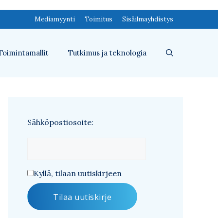
Mediamyynti
Toimitus
Sisäilmayhdistys
Toimintamallit
Tutkimus ja teknologia
Sähköpostiosoite:
Kyllä, tilaan uutiskirjeen