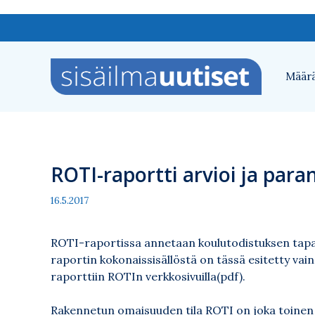
Siirry
sisältöön
Määrä
ROTI-raportti arvioi ja par
16.5.2017
ROTI-raportissa annetaan koulutodistuksen tapai
raportin kokonaissisällöstä on tässä esitetty vai
raporttiin
ROTIn verkkosivuilla(pdf)
.
Rakennetun omaisuuden tila ROTI on joka toinen v