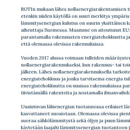
ROTIn mukaan lähes nollaenergiarakentamisen tie
etenkin niiden käytöllä on suuri merkitys ympäri
lämmitysenergian kulutus on suurin yksittäinen
aiheuttaja Suomessa. Maamme on sitoutunut EU:
parantamalla rakennusten energiatehokkuutta ja 
että olemassa olevissa rakennuksissa.
Vuoden 2017 alussa voimaan tulleiden määräyste
nollaenergiarakennukseksi, kun rakennus- tai to
jälkeen. Lähes nollaenergiarakennuksella tarkoite
energiatehokkuus ja jonka tarvitsema energia tule
energiatehokkuutta on uusissa rakennuksissa par
tiivistämällä rakenteita ja nostamalla ilmanvai
Uusiutuvan lähienergian tuotannossa erilaiset l
kasvattaneet suosiotaan. Olemassa olevissa pien
suoraa sähkölämmitystä sekä öljyn ja puun läm
käytetään laajalti lämmitysenergian tuotantoon j