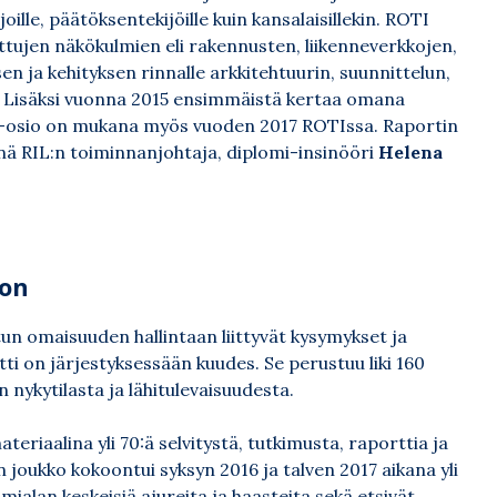
ille, päätöksentekijöille kuin kansalaisillekin. ROTI
ttujen näkökulmien eli rakennusten, liikenneverkkojen,
n ja kehityksen rinnalle arkkitehtuurin, suunnittelun,
. Lisäksi vuonna 2015 ensimmäistä kertaa omana
ut -osio on mukana myös vuoden 2017 ROTIssa. Raportin
nä RIL:n toiminnanjohtaja, diplomi-insinööri
Helena
oon
un omaisuuden hallintaan liittyvät kysymykset ja
i on järjestyksessään kuudes. Se perustuu liki 160
nykytilasta ja lähitulevaisuudesta.
teriaalina yli 70:ä selvitystä, tutkimusta, raporttia ja
n joukko kokoontui syksyn 2016 ja talven 2017 aikana yli
mialan keskeisiä ajureita ja haasteita sekä etsivät