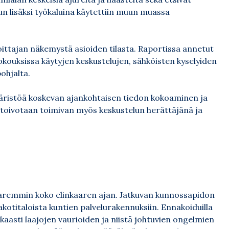
un lisäksi työkaluina käytettiin muun muassa
hoittajan näkemystä asioiden tilasta. Raportissa annetut
ouksissa käytyjen keskustelujen, sähköisten kyselyiden
ohjalta.
ristöä koskevan ajankohtaisen tiedon kokoaminen ja
 toivotaan toimivan myös keskustelun herättäjänä ja
paremmin koko elinkaaren ajan. Jatkuvan kunnossapidon
kotitaloista kuntien palvelurakennuksiin. Ennakoiduilla
kkaasti laajojen vaurioiden ja niistä johtuvien ongelmien