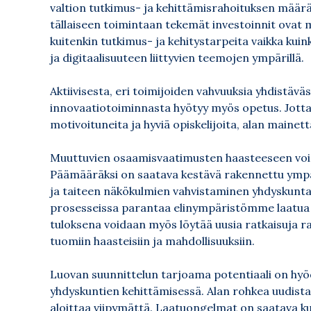
valtion tutkimus- ja kehittämisrahoituksen määrä
tällaiseen toimintaan tekemät investoinnit ovat m
kuitenkin tutkimus- ja kehitystarpeita vaikka kui
ja digitaalisuuteen liittyvien teemojen ympärillä.
Aktiivisesta, eri toimijoiden vahvuuksia yhdistäväs
innovaatiotoiminnasta hyötyy myös opetus. Jotta 
motivoituneita ja hyviä opiskelijoita, alan maine
Muuttuvien osaamisvaatimusten haasteeseen voida
Päämääräksi on saatava kestävä rakennettu ympär
ja taiteen näkökulmien vahvistaminen yhdyskunta
prosesseissa parantaa elinympäristömme laatua ja
tuloksena voidaan myös löytää uusia ratkaisuja 
tuomiin haasteisiin ja mahdollisuuksiin.
Luovan suunnittelun tarjoama potentiaali on hyö
yhdyskuntien kehittämisessä. Alan rohkea uudist
aloittaa viipymättä. Laatuongelmat on saatava k