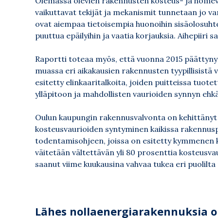
Olemassa olevien rakennusten kosteus- ja homev
vaikuttavat tekijät ja mekanismit tunnetaan jo va
ovat aiempaa tietoisempia huonoihin sisäolosuhteisi
puuttua epäilyihin ja vaatia korjauksia. Aihepiiri 
Raportti toteaa myös, että vuonna 2015 päättyny
muassa eri aikakausien rakennusten tyypillisistä 
esitetty elinkaaritalkoita, joiden puitteissa tuote
ylläpitoon ja mahdollisten vaurioiden synnyn ehkä
Oulun kaupungin rakennusvalvonta on kehittänyt 
kosteusvaurioiden syntyminen kaikissa rakennuspro
todentamisohjeen, joissa on esitetty kymmenen ke
väitetään vältettävän yli 80 prosenttia kosteusv
saanut viime kuukausina vahvaa tukea eri puolilt
Lähes nollaenergiarakennuksia o