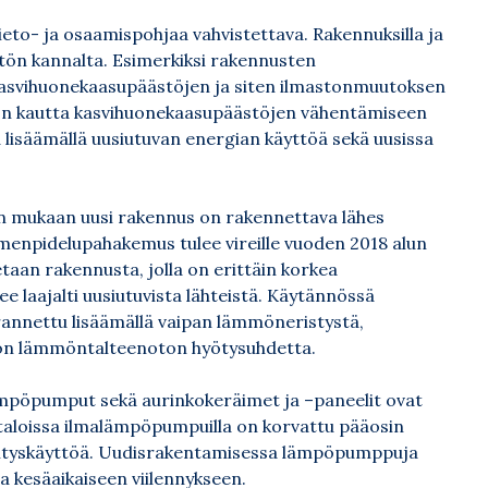
to- ja osaamispohjaa vahvistettava. Rakennuksilla ja
stön kannalta. Esimerkiksi rakennusten
 kasvihuonekaasupäästöjen ja siten ilmastonmuutoksen
n kautta kasvihuonekaasupäästöjen vähentämiseen
lisäämällä uusiutuvan energian käyttöä sekä uusissa
n mukaan uusi rakennus on rakennettava lähes
imenpidelupahakemus tulee vireille vuoden 2018 alun
taan rakennusta, jolla on erittäin korkea
e laajalti uusiutuvista lähteistä. Käytännössä
annettu lisäämällä vaipan lämmöneristystä,
hdon lämmöntalteenoton hyötysuhdetta.
ämpöpumput sekä aurinkokeräimet ja –paneelit ovat
taloissa ilmalämpöpumpuilla on korvattu pääosin
mityskäyttöä. Uudisrakentamisessa lämpöpumppuja
a kesäaikaiseen viilennykseen.