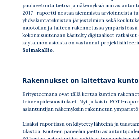
puolueetonta tietoa ja näkemyksiä niin asiantuntijo
2017 -raportti nostaa aiemmista arvioinneista tu
yhdyskuntateknisten järjestelmien sekä koulutukse
muotoilun ja taiteen rakennetussa ympäristössä
kokonaisuutenaan käsitelty digitaaliset ratkais
käytännön asioista on vastannut projektisihteeri
Soimakallio
.
Rakennukset on laitettava kunt
Eritysteemana ovat tällä kertaa kuntien rakennet
toimenpidesuositukset. Nyt julkaistu ROTI-raportt
asiantuntijan näkemyksiin rakennetun ympäristön 
Lisäksi raportissa on käytetty lähteinä ja taustama
tilastoa. Kuuteen paneeliin jaettu asiantuntijoide
30 kertaa. Asiantuntijat pohtivat tapaamisissa toi