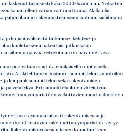
 on laskenut tasaisesti koko 2000-luvun ajan. Yritysten
yös kauan olleet varsin vaatimattomia. Alalla olisi
nka paljon ihan jo rakennustekniseen laatuun, sisäilmaan
tä ja kansainvälisestä tutkimus-, kehitys- ja
alan koulutukseen hakeutuisi jatkossakin
tta ja siihen nojaavaa vetovoimaa on parannettava.
an puolestaan vastata elinikäisellä oppimisella.
istö. Arkkitehtuurin, insinöörisuunnittelun, muotoilun
- ja kaupunkisuunnittelun sekä rakentamisen
 palvelukykyä. Eri suunnittelualojen yhteistyön
rakennettuun ympäristöön vaikuttavien muutosilmiöiden
dynnettävä täysimääräisesti rakentamisessa ja
aminen kohti kestävää rakennettua ympäristöä täytyy
uriin. Rakentamisprosessin ja sen lopputuotteen