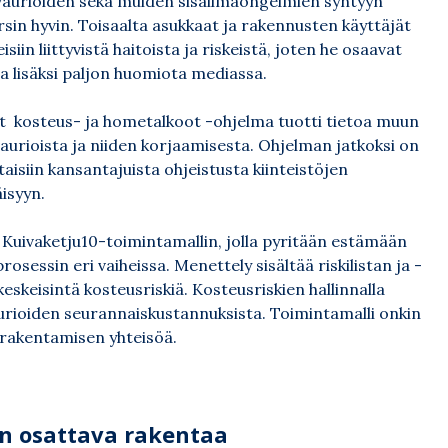
aurioiden sekä muiden sisäilmaongelmien syntyyn
rsin hyvin. Toisaalta asukkaat ja rakennusten käyttäjät
in liittyvistä haitoista ja riskeistä, joten he osaavat
saa lisäksi paljon huomiota mediassa.
t kosteus- ja hometalkoot -ohjelma tuotti tietoa muun
vaurioista ja niiden korjaamisesta. Ohjelman jatkoksi on
ttaisiin kansantajuista ohjeistusta kiinteistöjen
isyyn.
Kuivaketju10-toimintamallin, jolla pyritään estämään
sessin eri vaiheissa. Menettely sisältää riskilistan ja -
skeisintä kosteusriskiä. Kosteusriskien hallinnalla
aurioiden seurannaiskustannuksista. Toimintamalli onkin
a rakentamisen yhteisöä.
n osattava rakentaa