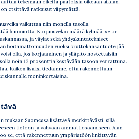
 auttaa tekemään oikeita päätöksiä oikeaan aikaan.
on etsittävä ratkaisut viipymättä.
usvelka vaikuttaa niin monella tasolla
ättää huomiotta. Korjausvelan määrä kylmää: se on
uskannassa, ja väylät sekä yhdyskuntatekniset
svelan hoitamattomuuden vuoksi bruttokansantuote jää
oisi olla, jos korjaaminen ja ylläpito nostettaisiin
asolla noin 12 prosenttia kestävään tasoon verrattuna.
ltää. Kaiken lisäksi tiedämme, että rakennettuun
eiskunnalle moninkertaisina.
ttävä
in mukaan Suomessa lisättävä merkittävästi, sillä
eeseen tietoon ja vahvaan ammattiosaamiseen. Alan
too se, että rakennettuun ympäristöön linkittyvän