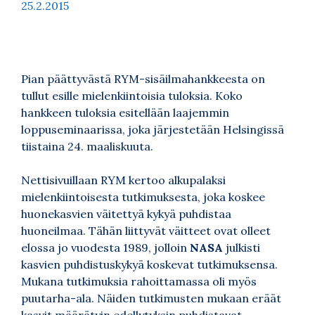
25.2.2015
Pian päättyvästä RYM-sisäilmahankkeesta on
tullut esille mielenkiintoisia tuloksia. Koko
hankkeen tuloksia esitellään laajemmin
loppuseminaarissa, joka järjestetään Helsingissä
tiistaina 24. maaliskuuta.
Nettisivuillaan RYM kertoo alkupalaksi
mielenkiintoisesta tutkimuksesta, joka koskee
huonekasvien väitettyä kykyä puhdistaa
huoneilmaa. Tähän liittyvät väitteet ovat olleet
elossa jo vuodesta 1989, jolloin
NASA
julkisti
kasvien puhdistuskykyä koskevat tutkimuksensa.
Mukana tutkimuksia rahoittamassa oli myös
puutarha-ala. Näiden tutkimusten mukaan eräät
kasvit määrätyin edellytyksin puhdistavat