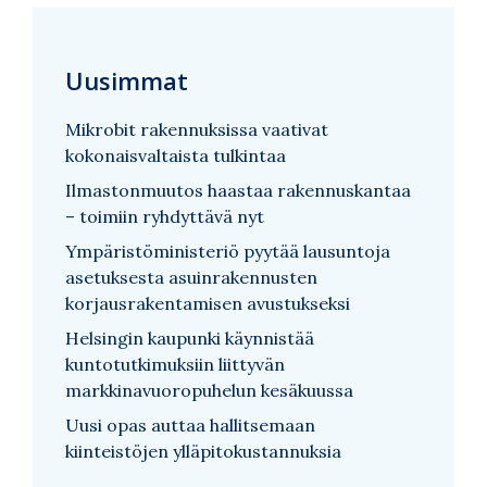
Uusimmat
Mikrobit rakennuksissa vaativat
kokonaisvaltaista tulkintaa
Ilmastonmuutos haastaa rakennuskantaa
– toimiin ryhdyttävä nyt
Ympäristöministeriö pyytää lausuntoja
asetuksesta asuinrakennusten
korjausrakentamisen avustukseksi
Helsingin kaupunki käynnistää
kuntotutkimuksiin liittyvän
markkinavuoropuhelun kesäkuussa
Uusi opas auttaa hallitsemaan
kiinteistöjen ylläpitokustannuksia