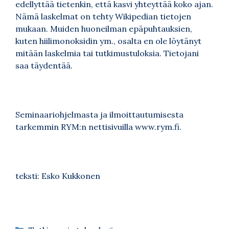
edellyttää tietenkin, että kasvi yhteyttää koko ajan.
Nämä laskelmat on tehty Wikipedian tietojen
mukaan. Muiden huoneilman epäpuhtauksien,
kuten hiilimonoksidin ym., osalta en ole löytänyt
mitään laskelmia tai tutkimustuloksia. Tietojani
saa täydentää.
Seminaariohjelmasta ja ilmoittautumisesta
tarkemmin RYM:n nettisivuilla
www.rym.fi
.
teksti: Esko Kukkonen
Kategoriat