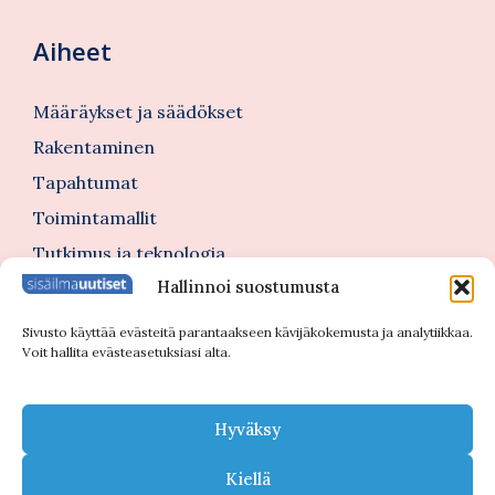
Aiheet
Määräykset ja säädökset
Rakentaminen
Tapahtumat
Toimintamallit
Tutkimus ja teknologia
Hallinnoi suostumusta
Tutustu myös
Sivusto käyttää evästeitä parantaakseen kävijäkokemusta ja analytiikkaa.
Voit hallita evästeasetuksiasi alta.
Kannattajajäsenblogi
Blogi
Hyväksy
Nimitykset
Kiellä