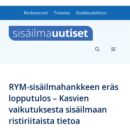
Siirry
Mediamyynti
Toimitus
Sisäilmayhdistys
sisältöön
Valikko
RYM-sisäilmahankkeen eräs
lopputulos – Kasvien
vaikutuksesta sisäilmaan
ristiriitaista tietoa