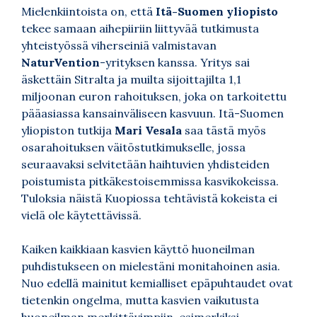
Mielenkiintoista on, että
Itä-Suomen yliopisto
tekee samaan aihepiiriin liittyvää tutkimusta
yhteistyössä viherseiniä valmistavan
NaturVention
-yrityksen kanssa. Yritys sai
äskettäin Sitralta ja muilta sijoittajilta 1,1
miljoonan euron rahoituksen, joka on tarkoitettu
pääasiassa kansainväliseen kasvuun. Itä-Suomen
yliopiston tutkija
Mari Vesala
saa tästä myös
osarahoituksen väitöstutkimukselle, jossa
seuraavaksi selvitetään haihtuvien yhdisteiden
poistumista pitkäkestoisemmissa kasvikokeissa.
Tuloksia näistä Kuopiossa tehtävistä kokeista ei
vielä ole käytettävissä.
Kaiken kaikkiaan kasvien käyttö huoneilman
puhdistukseen on mielestäni monitahoinen asia.
Nuo edellä mainitut kemialliset epäpuhtaudet ovat
tietenkin ongelma, mutta kasvien vaikutusta
huoneilman merkittävimpiin, esimerkiksi