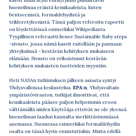
huoneilmaa eräistä kemikaaleista, kuten
bentseenistä, formaldehydistä ja
trikloretyleenistä. Tämä paljon referoitu raportti
on löydettävissä esimerkiksi Wikipediasta.
Tyypillinen referaatti lienee Sustainable Baby steps
-sivusto, jossa nämä kasvit esitellään ja pannaan
yhteyksiinsä – kestävän kehityksen mukaiseen
elämään. Sivusto on erikoistunut kestävän
kehityksen mukaisten tuotteiden myyntiin.
Heti NASAn tutkimuksen jälkeen asiasta syntyi
Yhdysvalloissa keskustelua.
EPA:n
, Yhdysvaltain
ympäristöviraston, tutkijat ilmoittivat, että
kemikaaleista pääsee paljon helpommin eroon
välttämällä niiden käyttöäja etteivät ne ole yleensä
huoneilman laadun kannalta merkittävimmässä
asemassa. Suomessa esimerkiksi formaldehydin
osalta on tässä hyvin onnistuttukin. Muita edellä