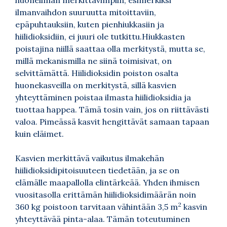
ilmanvaihdon suuruutta mitoittaviin,
epäpuhtauksiin, kuten pienhiukkasiin ja
hiilidioksidiin, ei juuri ole tutkittu.Hiukkasten
poistajina niillä saattaa olla merkitystä, mutta se,
millä mekanismilla ne siinä toimisivat, on
selvittämättä. Hiilidioksidin poiston osalta
huonekasveilla on merkitystä, sillä kasvien
yhteyttäminen poistaa ilmasta hiilidioksidia ja
tuottaa happea. Tämä tosin vain, jos on riittävästi
valoa. Pimeässä kasvit hengittävät samaan tapaan
kuin eläimet.
Kasvien merkittävä vaikutus ilmakehän
hiilidioksidipitoisuuteen tiedetään, ja se on
elämälle maapallolla elintärkeää. Yhden ihmisen
vuositasolla erittämän hiilidioksidimäärän noin
2
360 kg poistoon tarvitaan vähintään 3,5 m
kasvin
yhteyttävää pinta-alaa. Tämän toteutuminen