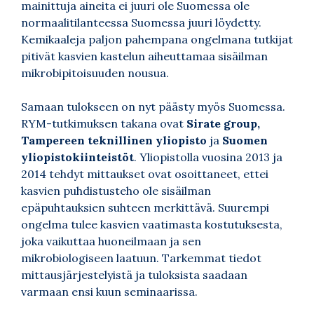
mainittuja aineita ei juuri ole Suomessa ole
normaalitilanteessa Suomessa juuri löydetty.
Kemikaaleja paljon pahempana ongelmana tutkijat
pitivät kasvien kastelun aiheuttamaa sisäilman
mikrobipitoisuuden nousua.
Samaan tulokseen on nyt päästy myös Suomessa.
RYM-tutkimuksen takana ovat
Sirate group
,
Tampereen teknillinen yliopisto
ja
Suomen
yliopistokiinteistöt
. Yliopistolla vuosina 2013 ja
2014 tehdyt mittaukset ovat osoittaneet, ettei
kasvien puhdistusteho ole sisäilman
epäpuhtauksien suhteen merkittävä. Suurempi
ongelma tulee kasvien vaatimasta kostutuksesta,
joka vaikuttaa huoneilmaan ja sen
mikrobiologiseen laatuun. Tarkemmat tiedot
mittausjärjestelyistä ja tuloksista saadaan
varmaan ensi kuun seminaarissa.