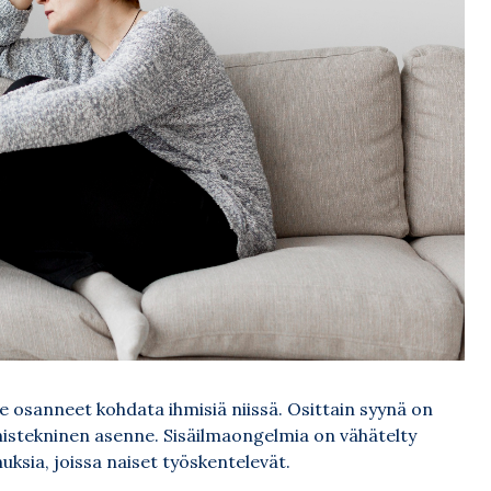
osanneet kohdata ihmisiä niissä. Osittain syynä on
histekninen asenne. Sisäilmaongelmia on vähätelty
uksia, joissa naiset työskentelevät.