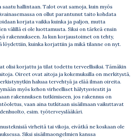
 saatu hallintaan. Talot ovat samoja, kuin myös
. Avainasemassa on ollut parantunut taito kohdata
idaan korjata vaikka kuinka ja paljon, mutta
en välillä ei ole luottamusta. Siksi on tärkeä ensin
tyä rakennukseen. Ja kun korjaustoimet on tehty,
öydettiin, kuinka korjattiin ja mikä tilanne on nyt.
 olisi korjattu ja tilat todettu terveellisiksi. Tämäkin
aitoja. Oireet ovat aitoja ja kokemuksilla on merkitystä,
Herkistynytkin haluaa tervehtyä ja elää ilman oireita.
ymään myös kehon virheelliset hälytysviestit ja
haan rakennuksen tutkimiseen, jos rakennus on
töoletus, vaan aina tutkitaan sisäilmaan vaikuttavat
eydenhuolto, esim. työterveyslääkäri.
usteknisiä virheitä tai vikoja, eivätkä ne koskaan ole
uksessa. Siksi sisäilmaongelmien kanssa