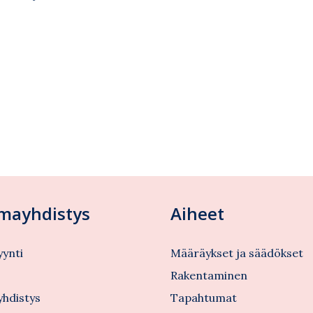
lmayhdistys
Aiheet
ynti
Määräykset ja säädökset
s
Rakentaminen
yhdistys
Tapahtumat