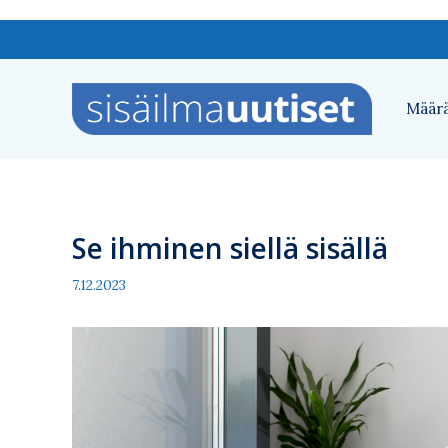
Siirry
sisältöön
Määrä
Se ihminen siellä sisällä
7.12.2023