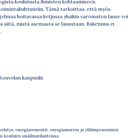
ologista koulutusta ihmisten kohtaamiseen.
toimintakulttuuriin. Tämä tarkoittaa, että myös
ongelmaa hoitavassa ketjussa yksikin varomaton lause voi
a siitä, mistä asemasta se lausutaan. Rakennus ei
.
 Kouvolan kaupunki
ehitys, energiaremontit, energiamurros ja ylilämpeneminen
n koulujen sisäilmatilanteissa