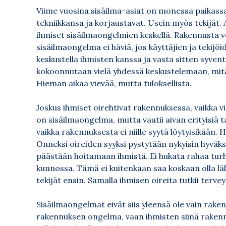
Viime vuosina sisäilma-asiat on monessa paikassa
tekniikkansa ja korjaustavat. Usein myös tekijät
ihmiset sisäilmaongelmien keskellä. Rakennusta vo
sisäilmaongelma ei häviä, jos käyttäjien ja tekijöid
keskustella ihmisten kanssa ja vasta sitten syven
kokoonnutaan vielä yhdessä keskustelemaan, mitä l
Hieman aikaa vievää, mutta tuloksellista.
Joskus ihmiset oirehtivat rakennuksessa, vaikka viat
on sisäilmaongelma, mutta vaatii aivan erityisiä t
vaikka rakennuksesta ei niille syytä löytyisikään. 
Onneksi oireiden syyksi pystytään nykyisin hyväks
päästään hoitamaan ihmistä. Ei hukata rahaa tur
kunnossa. Tämä ei kuitenkaan saa koskaan olla läh
tekijät ensin. Samalla ihmisen oireita tutkii terv
Sisäilmaongelmat eivät siis yleensä ole vain rakenn
rakennuksen ongelma, vaan ihmisten siinä rakenn