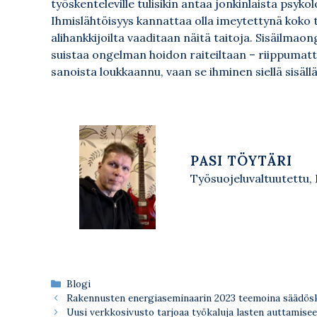
työskenteleville tulisikin antaa jonkinlaista psyk
Ihmislähtöisyys kannattaa olla imeytettynä koko 
alihankkijoilta vaaditaan näitä taitoja. Sisäilma
suistaa ongelman hoidon raiteiltaan – riippumatt
sanoista loukkaannu, vaan se ihminen siellä sisällä
PASI TÖYTÄRI
Työsuojeluvaltuutettu,
Kategoriat
Blogi
Rakennusten energiaseminaarin 2023 teemoina säädösk
Uusi verkkosivusto tarjoaa työkaluja lasten auttamisee