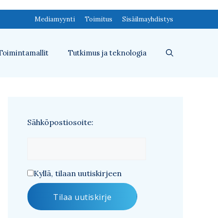
Mediamyynti
Toimitus
Sisäilmayhdistys
Toimintamallit
Tutkimus ja teknologia
Sähköpostiosoite:
Kyllä, tilaan uutiskirjeen