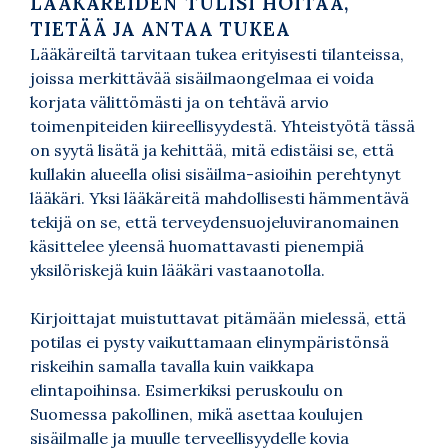
LÄÄKÄREIDEN TULISI HOITAA,
TIETÄÄ JA ANTAA TUKEA
Lääkäreiltä tarvitaan tukea erityisesti tilanteissa,
joissa merkittävää sisäilmaongelmaa ei voida
korjata välittömästi ja on tehtävä arvio
toimenpiteiden kiireellisyydestä. Yhteistyötä tässä
on syytä lisätä ja kehittää, mitä edistäisi se, että
kullakin alueella olisi sisäilma-asioihin perehtynyt
lääkäri. Yksi lääkäreitä mahdollisesti hämmentävä
tekijä on se, että terveydensuojeluviranomainen
käsittelee yleensä huomattavasti pienempiä
yksilöriskejä kuin lääkäri vastaanotolla.
Kirjoittajat muistuttavat pitämään mielessä, että
potilas ei pysty vaikuttamaan elinympäristönsä
riskeihin samalla tavalla kuin vaikkapa
elintapoihinsa. Esimerkiksi peruskoulu on
Suomessa pakollinen, mikä asettaa koulujen
sisäilmalle ja muulle terveellisyydelle kovia