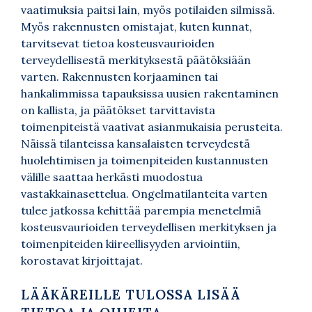
vaatimuksia paitsi lain, myös potilaiden silmissä.
Myös rakennusten omistajat, kuten kunnat,
tarvitsevat tietoa kosteusvaurioiden
terveydellisestä merkityksestä päätöksiään
varten. Rakennusten korjaaminen tai
hankalimmissa tapauksissa uusien rakentaminen
on kallista, ja päätökset tarvittavista
toimenpiteistä vaativat asianmukaisia perusteita.
Näissä tilanteissa kansalaisten terveydestä
huolehtimisen ja toimenpiteiden kustannusten
välille saattaa herkästi muodostua
vastakkainasettelua. Ongelmatilanteita varten
tulee jatkossa kehittää parempia menetelmiä
kosteusvaurioiden terveydellisen merkityksen ja
toimenpiteiden kiireellisyyden arviointiin,
korostavat kirjoittajat.
LÄÄKÄREILLE TULOSSA LISÄÄ