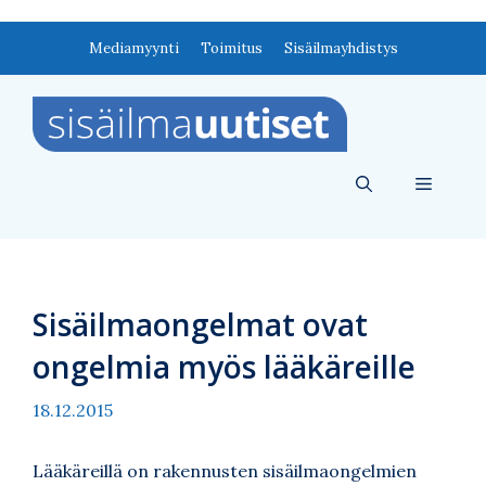
Siirry
Mediamyynti
Toimitus
Sisäilmayhdistys
sisältöön
Valikko
Sisäilmaongelmat ovat
ongelmia myös lääkäreille
18.12.2015
Lääkäreillä on rakennusten sisäilmaongelmien