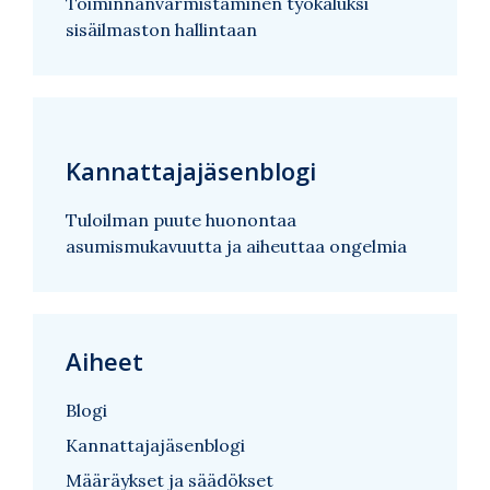
Toiminnanvarmistaminen työkaluksi
sisäilmaston hallintaan
Kannattajajäsenblogi
Tuloilman puute huonontaa
asumismukavuutta ja aiheuttaa ongelmia
Aiheet
Blogi
Kannattajajäsenblogi
Määräykset ja säädökset