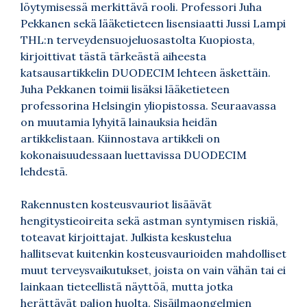
löytymisessä merkittävä rooli. Professori Juha
Pekkanen sekä lääketieteen lisensiaatti Jussi Lampi
THL:n terveydensuojeluosastolta Kuopiosta,
kirjoittivat tästä tärkeästä aiheesta
katsausartikkelin DUODECIM lehteen äskettäin.
Juha Pekkanen toimii lisäksi lääketieteen
professorina Helsingin yliopistossa. Seuraavassa
on muutamia lyhyitä lainauksia heidän
artikkelistaan. Kiinnostava artikkeli on
kokonaisuudessaan luettavissa DUODECIM
lehdestä.
Rakennusten kosteusvauriot lisäävät
hengitystieoireita sekä astman syntymisen riskiä,
toteavat kirjoittajat. Julkista keskustelua
hallitsevat kuitenkin kosteusvaurioiden mahdolliset
muut terveysvaikutukset, joista on vain vähän tai ei
lainkaan tieteellistä näyttöä, mutta jotka
herättävät paljon huolta. Sisäilmaongelmien