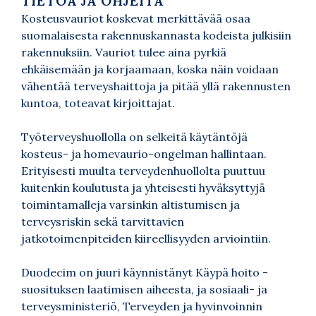
TIETOA JA OHJEITA
Kosteusvauriot koskevat merkittävää osaa
suomalaisesta rakennuskannasta kodeista julkisiin
rakennuksiin. Vauriot tulee aina pyrkiä
ehkäisemään ja korjaamaan, koska näin voidaan
vähentää terveyshaittoja ja pitää yllä rakennusten
kuntoa, toteavat kirjoittajat.
Työterveyshuollolla on selkeitä käytäntöjä
kosteus- ja homevaurio-ongelman hallintaan.
Erityisesti muulta terveydenhuollolta puuttuu
kuitenkin koulutusta ja yhteisesti hyväksyttyjä
toimintamalleja varsinkin altistumisen ja
terveysriskin sekä tarvittavien
jatkotoimenpiteiden kiireellisyyden arviointiin.
Duodecim on juuri käynnistänyt Käypä hoito -
suosituksen laatimisen aiheesta, ja sosiaali- ja
terveysministeriö, Terveyden ja hyvinvoinnin