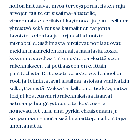
hoitoa haittaavat myös terveysperusteisten raja-
arvojen puute eri sisäilma-altisteille,
viranomaisten erilaiset käytännöt ja puutteellinen
yhteistyö sekä runsas kaupallinen tarjonta
tavoista todentaa ja torjua altistumista
mikrobeille. Sisäilmasta oireilevat potilaat ovat
meidän lääkäreiden kannalta haastavia, koska
kykymme soveltaa tutkimustietoa yksittäiseen
rakennukseen tai potilaaseen on erittäin
puutteellista. Erityisesti perusterveydenhuollon
rooli ja toimintatavat sisäilma-asioissa vaativatkin
selkeyttämistä. Vaikka tarkalleen ei tiedetä, mitkä
tekijät kosteusvauriorakennuksissa lisäävät
astmaa ja hengitystieoireita, kosteus- ja
homevauriot tulisi aina pyrkiä ehkäisemään ja
korjaamaan – muita sisäilmahaittojen aiheuttajia
unohtamatta.