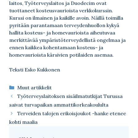
laitos, Työterveyslaitos ja Duodecim ovat
tuottaneet kosteusvaurioista verkkokurssin.
Kurssi on ilmainen ja kaikille avoin. Näillä toimilla
pyritään parantamaan terveydenhuollon kykyä
hallita kosteus- ja homevaurioista aiheutuvaa
merkittävää ympäristöterveydellistä ongelmaa ja
ennen kaikkea kohentamaan kosteus- ja
homevaurioista kärsivien potilaiden asemaa.
Teksti Esko Kukkonen
Kategoriat
Muut artikkelit
Työterveyslaitoksen sisäilmatutkijat Turussa
saivat turvapaikan ammattikorkeakoululta
Terveiden talojen erikoisjoukot -hanke etenee
kohti maalia