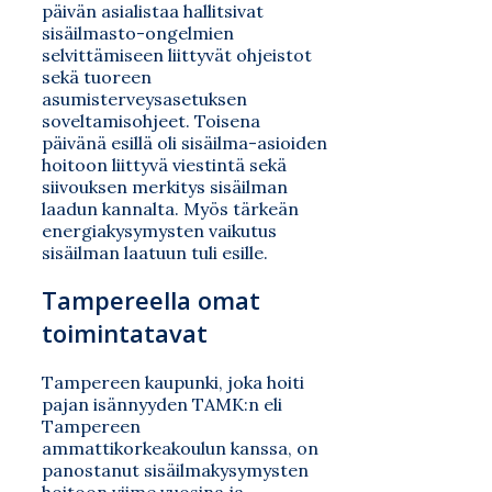
päivän asialistaa hallitsivat
sisäilmasto-ongelmien
selvittämiseen liittyvät ohjeistot
sekä tuoreen
asumisterveysasetuksen
soveltamisohjeet. Toisena
päivänä esillä oli sisäilma-asioiden
hoitoon liittyvä viestintä sekä
siivouksen merkitys sisäilman
laadun kannalta. Myös tärkeän
energiakysymysten vaikutus
sisäilman laatuun tuli esille.
Tampereella omat
toimintatavat
Tampereen kaupunki, joka hoiti
pajan isännyyden TAMK:n eli
Tampereen
ammattikorkeakoulun kanssa, on
panostanut sisäilmakysymysten