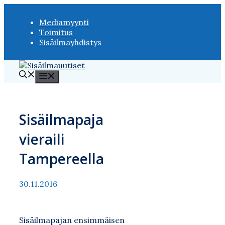
Siirry
sisältöön
Mediamyynti
Toimitus
Sisäilmayhdistys
Valikko
Sisäilmapaja
vieraili
Tampereella
30.11.2016
Sisäilmapajan ensimmäisen