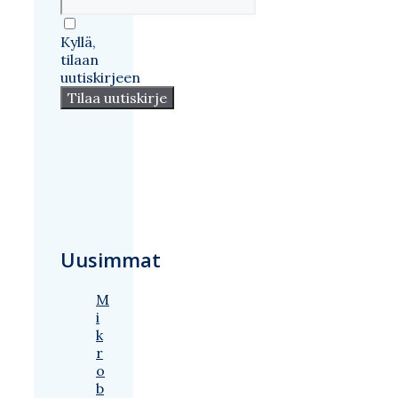
Kyllä,
tilaan
uutiskirjeen
Uusimmat
M
i
k
r
o
b