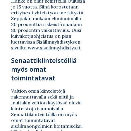
Hanke on ollut kehitteillä Oulussa
jo 15 vuotta. Siinä korostetaan
erityisesti yhteistyön merkitystä.
Seppälän mukaan eliminoimalla
20 prosenttia riskeistä saadaan
80 prosentin vaikuttavuus. Uusi
kuivaketjuohjeistus on pian
luettavissa Sisäilmayhdistyksen
sivuilta
www.sisailmayhdistys.fi
.
Senaattikiinteistöillä
myös omat
toimintatavat
Valtion omia kiinteistöjä
rakennuttavalla sekä niitä ja
muitakin valtion käytössä olevia
kiinteistöjä isännöivällä
Senaattikiinteistöillä on myös
omat toimintatavat
sisäilmaongelmien hoitamiseksi.