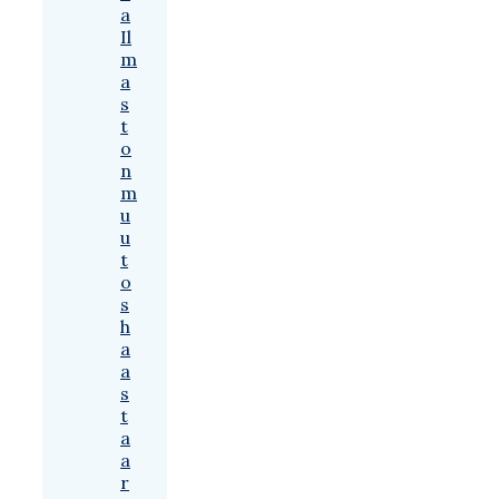
a
Il
m
a
s
t
o
n
m
u
u
t
o
s
h
a
a
s
t
a
a
r