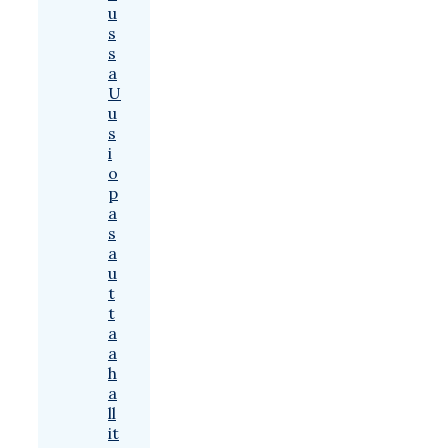
u
s
s
a
U
u
s
i
o
p
a
s
a
u
t
t
a
a
h
a
ll
it