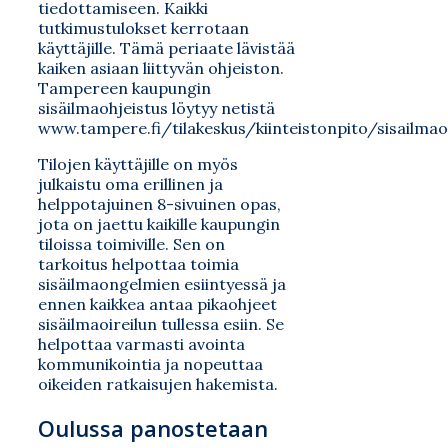
tiedottamiseen. Kaikki
tutkimustulokset kerrotaan
käyttäjille. Tämä periaate lävistää
kaiken asiaan liittyvän ohjeiston.
Tampereen kaupungin
sisäilmaohjeistus löytyy netistä
www.tampere.fi/tilakeskus/kiinteistonpito/sisailmao
Tilojen käyttäjille on myös
julkaistu oma erillinen ja
helppotajuinen 8-sivuinen opas,
jota on jaettu kaikille kaupungin
tiloissa toimiville. Sen on
tarkoitus helpottaa toimia
sisäilmaongelmien esiintyessä ja
ennen kaikkea antaa pikaohjeet
sisäilmaoireilun tullessa esiin. Se
helpottaa varmasti avointa
kommunikointia ja nopeuttaa
oikeiden ratkaisujen hakemista.
Oulussa panostetaan