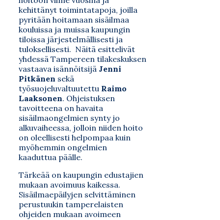
hoitoon viime vuosina ja
kehittänyt toimintatapoja, joilla
pyritään hoitamaan sisäilmaa
kouluissa ja muissa kaupungin
tiloissa järjestelmällisesti ja
tuloksellisesti. Näitä esittelivät
yhdessä Tampereen tilakeskuksen
vastaava isännöitsijä
Jenni
Pitkänen
sekä
työsuojeluvaltuutettu
Raimo
Laaksonen
. Ohjeistuksen
tavoitteena on havaita
sisäilmaongelmien synty jo
alkuvaiheessa, jolloin niiden hoito
on oleellisesti helpompaa kuin
myöhemmin ongelmien
kaaduttua päälle.
Tärkeää on kaupungin edustajien
mukaan avoimuus kaikessa.
Sisäilmaepäilyjen selvittäminen
perustuukin tamperelaisten
ohjeiden mukaan avoimeen