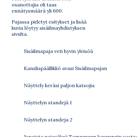
osanottajia oli taas
ennätysmäärä yli 600.
Pajassa pidetyt esitykset ja lisää
kuvia löytyy sisäilmayhdistyksen
sivulta.
Sisäilmapaja veti hyvin yleisöä
Kansliapäällikkö avasi Sisäilmapajan
Näyttely keräsi paljon katsojia
Näyttelyn standejä 1
Näyttelyn standeja 2
Janoista pajaväkeä Tampereen kaupungin vasta