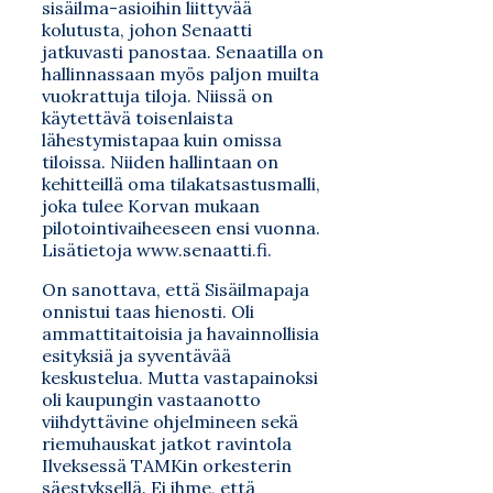
sisäilma-asioihin liittyvää
kolutusta, johon Senaatti
jatkuvasti panostaa. Senaatilla on
hallinnassaan myös paljon muilta
vuokrattuja tiloja. Niissä on
käytettävä toisenlaista
lähestymistapaa kuin omissa
tiloissa. Niiden hallintaan on
kehitteillä oma tilakatsastusmalli,
joka tulee Korvan mukaan
pilotointivaiheeseen ensi vuonna.
Lisätietoja www.senaatti.fi.
On sanottava, että Sisäilmapaja
onnistui taas hienosti. Oli
ammattitaitoisia ja havainnollisia
esityksiä ja syventävää
keskustelua. Mutta vastapainoksi
oli kaupungin vastaanotto
viihdyttävine ohjelmineen sekä
riemuhauskat jatkot ravintola
Ilveksessä TAMKin orkesterin
säestyksellä. Ei ihme, että