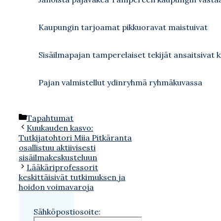
Kaupungin tarjoamat pikkuoravat maistuivat
Sisäilmapajan tamperelaiset tekijät ansaitsivat 
Pajan valmistellut ydinryhmä ryhmäkuvassa
Kategoriat
Tapahtumat
Kuukauden kasvo:
Tutkijatohtori Miia Pitkäranta
osallistuu aktiivisesti
sisäilmakeskusteluun
Lääkäriprofessorit
keskittäisivät tutkimuksen ja
hoidon voimavaroja
Sähköpostiosoite: