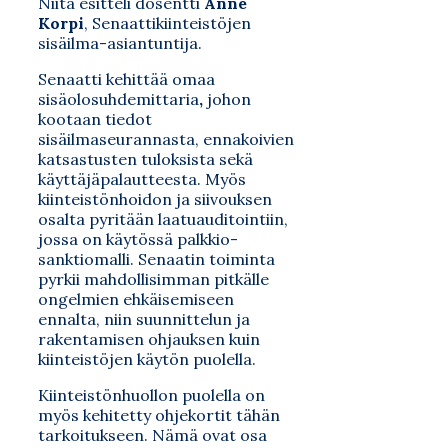
Niitä esitteli dosentti
Anne
Korpi
, Senaattikiinteistöjen
sisäilma-asiantuntija.
Senaatti kehittää omaa
sisäolosuhdemittaria
,
johon
kootaan tiedot
sisäilmaseurannasta, ennakoivien
katsastusten tuloksista sekä
käyttäjäpalautteesta. Myös
kiinteistönhoidon ja siivouksen
osalta pyritään laatuauditointiin,
jossa on käytössä palkkio-
sanktiomalli. Senaatin toiminta
pyrkii mahdollisimman pitkälle
ongelmien ehkäisemiseen
ennalta, niin suunnittelun ja
rakentamisen ohjauksen kuin
kiinteistöjen käytön puolella.
Kiinteistönhuollon puolella on
myös kehitetty ohjekortit tähän
tarkoitukseen. Nämä ovat osa