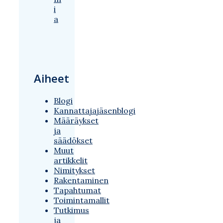
i
a
Aiheet
Blogi
Kannattajajäsenblogi
Määräykset
ja
säädökset
Muut
artikkelit
Nimitykset
Rakentaminen
Tapahtumat
Toimintamallit
Tutkimus
ja