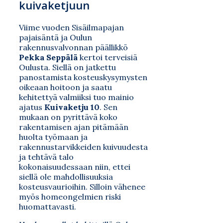
kuivaketjuun
Viime vuoden Sisäilmapajan
pajaisäntä ja Oulun
rakennusvalvonnan päällikkö
Pekka Seppälä
kertoi terveisiä
Oulusta. Siellä on jatkettu
panostamista kosteuskysymysten
oikeaan hoitoon ja saatu
kehitettyä valmiiksi tuo mainio
ajatus
Kuivaketju 10
. Sen
mukaan on pyrittävä koko
rakentamisen ajan pitämään
huolta työmaan ja
rakennustarvikkeiden kuivuudesta
ja tehtävä talo
kokonaisuudessaan niin, ettei
siellä ole mahdollisuuksia
kosteusvaurioihin. Silloin vähenee
myös homeongelmien riski
huomattavasti.