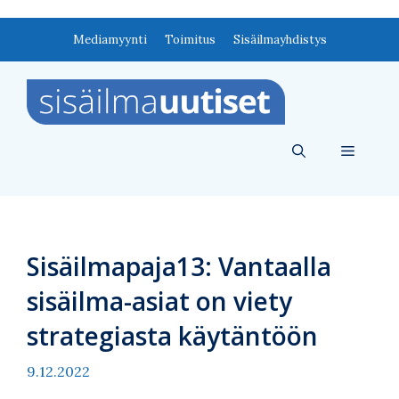
Siirry
Mediamyynti
Toimitus
Sisäilmayhdistys
sisältöön
Valikko
Sisäilmapaja13: Vantaalla
sisäilma-asiat on viety
strategiasta käytäntöön
9.12.2022