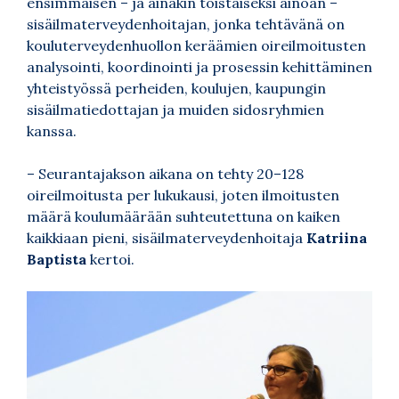
ensimmäisen – ja ainakin toistaiseksi ainoan –
sisäilmaterveydenhoitajan, jonka tehtävänä on
kouluterveydenhuollon keräämien oireilmoitusten
analysointi, koordinointi ja prosessin kehittäminen
yhteistyössä perheiden, koulujen, kaupungin
sisäilmatiedottajan ja muiden sidosryhmien
kanssa.
– Seurantajakson aikana on tehty 20–128
oireilmoitusta per lukukausi, joten ilmoitusten
määrä koulumäärään suhteutettuna on kaiken
kaikkiaan pieni, sisäilmaterveydenhoitaja
Katriina
Baptista
kertoi.