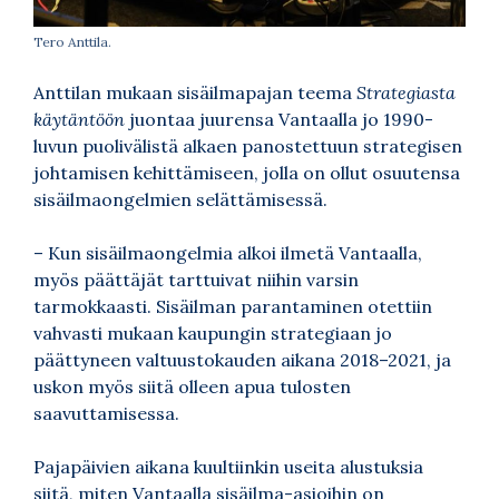
Tero Anttila.
Anttilan mukaan sisäilmapajan teema
Strategiasta
käytäntöön
juontaa juurensa Vantaalla jo 1990-
luvun puolivälistä alkaen panostettuun strategisen
johtamisen kehittämiseen, jolla on ollut osuutensa
sisäilmaongelmien selättämisessä.
– Kun sisäilmaongelmia alkoi ilmetä Vantaalla,
myös päättäjät tarttuivat niihin varsin
tarmokkaasti. Sisäilman parantaminen otettiin
vahvasti mukaan kaupungin strategiaan jo
päättyneen valtuustokauden aikana 2018–2021, ja
uskon myös siitä olleen apua tulosten
saavuttamisessa.
Pajapäivien aikana kuultiinkin useita alustuksia
siitä, miten Vantaalla sisäilma-asioihin on