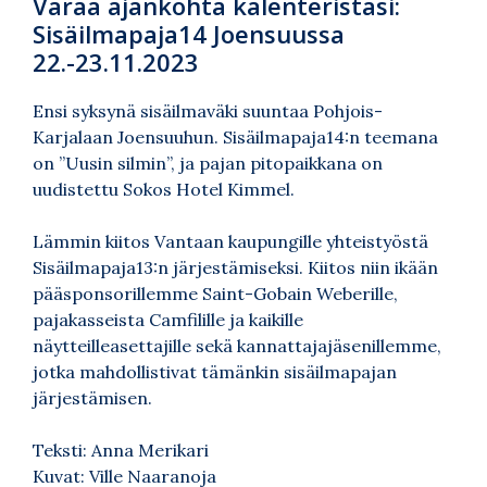
Varaa ajankohta kalenteristasi:
Sisäilmapaja14 Joensuussa
22.-23.11.2023
Ensi syksynä sisäilmaväki suuntaa Pohjois-
Karjalaan Joensuuhun. Sisäilmapaja14:n teemana
on ”Uusin silmin”, ja pajan pitopaikkana on
uudistettu Sokos Hotel Kimmel.
Lämmin kiitos Vantaan kaupungille yhteistyöstä
Sisäilmapaja13:n järjestämiseksi. Kiitos niin ikään
pääsponsorillemme Saint-Gobain Weberille,
pajakasseista Camfilille ja kaikille
näytteilleasettajille sekä kannattajajäsenillemme,
jotka mahdollistivat tämänkin sisäilmapajan
järjestämisen.
Teksti: Anna Merikari
Kuvat: Ville Naaranoja