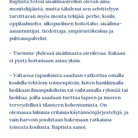
Baptista totesi sisäilmaoireilun olevan aina
monitekijäistä, mutta tähdensi sen selvittelyyn
tarvittavan myös monta tekijää: perhe, koulu,
oppilashuolto, ulkopuolinen hoitotaho, sisäilma-
asiantuntijat, tiedottaja, ympäristökeskus ja
puhtauspalvelut.
– Tuemme yhdessä sisäilmasta oireilevaa. Kukaan
ei pysty hoitamaan asiaa yksin.
– Valtaosa tapauksista saadaan ratkottua omalla
koululla tehtävin toimenpitein, kuten hankkimalla
luokkaan ilmanpuhdistin tai vaihtamalla ryhmää tai
luokkaa, joilla saadaan tuettua lapsen ja nuoren
terveydellistä tilanteen kohentumista. On
olemassa lukuisia erilaisia käytännönjärjestelyjä, ja
vain harvoin joudutaan hakemaan ratkaisua
toisesta koulusta, Baptista sanoi.