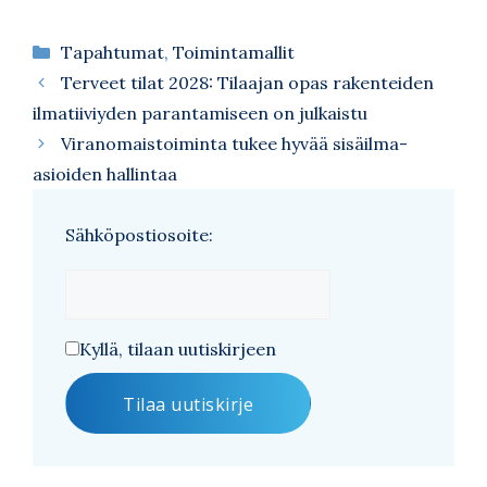
Kategoriat
Tapahtumat
,
Toimintamallit
Terveet tilat 2028: Tilaajan opas rakenteiden
ilmatiiviyden parantamiseen on julkaistu
Viranomaistoiminta tukee hyvää sisäilma-
asioiden hallintaa
Sähköpostiosoite:
Kyllä, tilaan uutiskirjeen