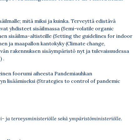
äilmalle; mitä miksi ja kuinka. Terveyttä edistävä
uvat yhdisteet sisäilmassa (Semi-volatile organic
 sisäilma-altisteille (Setting the guidelines for indoor
nen ja maapallon kantokyky (Climate change,
ävän rakennuksen sisäympäristö nyt ja tulevaisuudessa
 .
teinen foorumi aiheesta Pandemiauhkan
vyn lisäämiseksi (Strategies to control of pandemic
li- ja terveysministeriölle sekä ympäristöministeriölle.