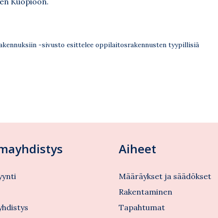
äen Kuopioon.
kennuksiin -sivusto esittelee oppilaitosrakennusten tyypillisiä
lmayhdistys
Aiheet
ynti
Määräykset ja säädökset
s
Rakentaminen
yhdistys
Tapahtumat