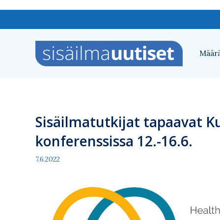
Siirry
sisältöön
Määrä
Sisäilmatutkijat tapaavat K
konferenssissa 12.-16.6.
7.6.2022