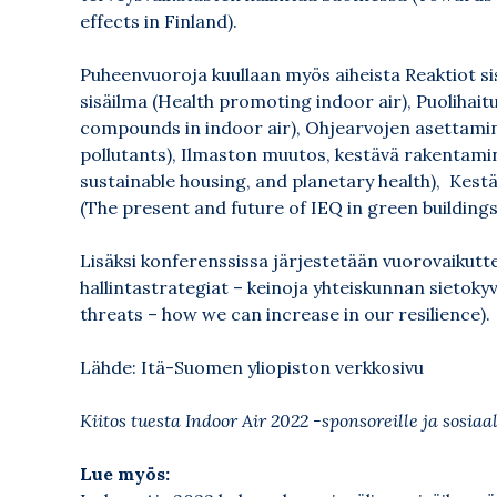
effects in Finland).
Puheenvuoroja kuullaan myös aiheista Reaktiot sis
sisäilma (Health promoting indoor air), Puolihait
compounds in indoor air), Ohjearvojen asettaminen
pollutants), Ilmaston muutos, kestävä rakentami
sustainable housing, and planetary health), Kest
(The present and future of IEQ in green buildings)
Lisäksi konferenssissa järjestetään vuorovaikut
hallintastrategiat – keinoja yhteiskunnan sietoky
threats – how we can increase in our resilience).
Lähde: Itä-Suomen yliopiston verkkosivu
Kiitos tuesta Indoor Air 2022 -sponsoreille ja sosiaa
Lue myös: