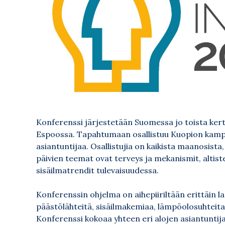
Konferenssi järjestetään Suomessa jo toista ker
Espoossa. Tapahtumaan osallistuu Kuopion kampuks
asiantuntijaa. Osallistujia on kaikista maanosista
päivien teemat ovat terveys ja mekanismit, altiste
sisäilmatrendit tulevaisuudessa.
Konferenssin ohjelma on aihepiiriltään erittäin la
päästölähteitä, sisäilmakemiaa, lämpöolosuhteita,
Konferenssi kokoaa yhteen eri alojen asiantuntijat