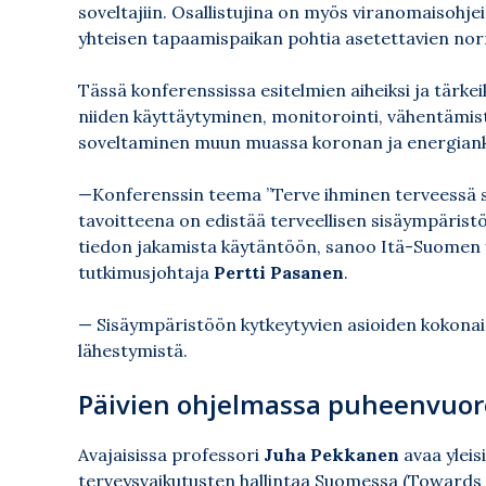
soveltajiin. Osallistujina on myös viranomaisohjei
yhteisen tapaamispaikan pohtia asetettavien nor
Tässä konferenssissa esitelmien aiheiksi ja tärkei
niiden käyttäytyminen, monitorointi, vähentämist
soveltaminen muun muassa koronan ja energianku
—Konferenssin teema ”Terve ihminen terveessä sis
tavoitteena on edistää terveellisen sisäympäris
tiedon jakamista käytäntöön, sanoo Itä-Suomen yl
tutkimusjohtaja
Pertti Pasanen
.
— Sisäympäristöön kytkeytyvien asioiden kokonai
lähestymistä.
Päivien ohjelmassa puheenvuoro
Avajaisissa professori
Juha Pekkanen
avaa yleis
terveysvaikutusten hallintaa Suomessa (Towards