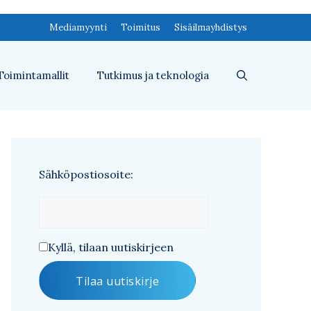
Mediamyynti
Toimitus
Sisäilmayhdistys
Toimintamallit
Tutkimus ja teknologia
Sähköpostiosoite:
Kyllä, tilaan uutiskirjeen