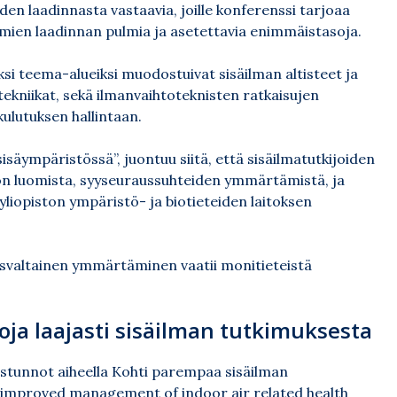
den laadinnasta vastaavia, joille konferenssi tarjoaa
mien laadinnan pulmia ja asetettavia enimmäistasoja.
ksi teema-alueiksi muodostuivat sisäilman altisteet ja
ekniikat, sekä ilmanvaihtoteknisten ratkaisujen
lutuksen hallintaan.
äympäristössä”, juontuu siitä, että sisäilmatutkijoiden
tön luomista, syyseuraussuhteiden ymmärtämistä, ja
iopiston ympäristö- ja biotieteiden laitoksen
svaltainen ymmärtäminen vaatii monitieteistä
ja laajasti sisäilman tutkimuksesta
istunnot aiheella Kohti parempaa sisäilman
 improved management of indoor air related health