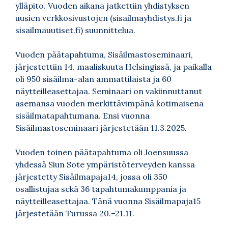
ylläpito. Vuoden aikana jatkettiin yhdistyksen
uusien verkkosivustojen (
sisailmayhdistys.fi
ja
sisailmauutiset.fi
) suunnittelua.
Vuoden päätapahtuma, Sisäilmastoseminaari,
järjestettiin 14. maaliskuuta Helsingissä, ja paikalla
oli 950 sisäilma-alan ammattilaista ja 60
näytteilleasettajaa. Seminaari on vakiinnuttanut
asemansa vuoden merkittävimpänä kotimaisena
sisäilmatapahtumana. Ensi vuonna
Sisäilmastoseminaari järjestetään 11.3.2025.
Vuoden toinen päätapahtuma oli Joensuussa
yhdessä Siun Sote ympäristöterveyden kanssa
järjestetty Sisäilmapaja14, jossa oli 350
osallistujaa sekä 36 tapahtumakumppania ja
näytteilleasettajaa. Tänä vuonna Sisäilmapaja15
järjestetään Turussa 20.–21.11.