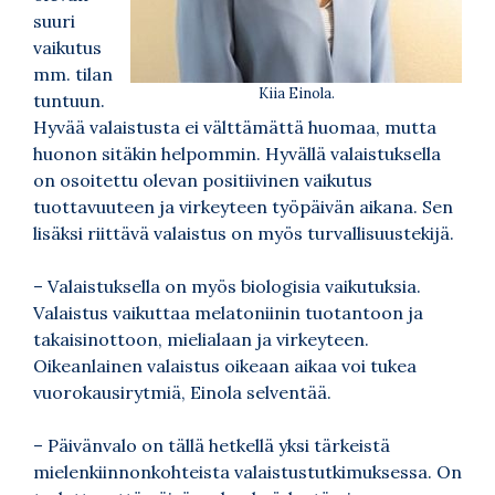
suuri
vaikutus
mm. tilan
Kiia Einola.
tuntuun.
Hyvää valaistusta ei välttämättä huomaa, mutta
huonon sitäkin helpommin. Hyvällä valaistuksella
on osoitettu olevan positiivinen vaikutus
tuottavuuteen ja virkeyteen työpäivän aikana. Sen
lisäksi riittävä valaistus on myös turvallisuustekijä.
– Valaistuksella on myös biologisia vaikutuksia.
Valaistus vaikuttaa melatoniinin tuotantoon ja
takaisinottoon, mielialaan ja virkeyteen.
Oikeanlainen valaistus oikeaan aikaa voi tukea
vuorokausirytmiä, Einola selventää.
– Päivänvalo on tällä hetkellä yksi tärkeistä
mielenkiinnonkohteista valaistustutkimuksessa. On