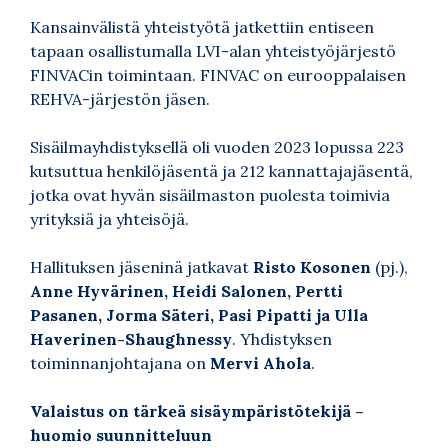
Kansainvälistä yhteistyötä jatkettiin entiseen
tapaan osallistumalla LVI-alan yhteistyöjärjestö
FINVACin toimintaan. FINVAC on eurooppalaisen
REHVA-järjestön jäsen.
Sisäilmayhdistyksellä oli vuoden 2023 lopussa 223
kutsuttua henkilöjäsentä ja 212 kannattajajäsentä,
jotka ovat hyvän sisäilmaston puolesta toimivia
yrityksiä ja yhteisöjä.
Hallituksen jäseninä jatkavat
Risto Kosonen
(pj.),
Anne Hyvärinen, Heidi Salonen, Pertti
Pasanen, Jorma Säteri, Pasi Pipatti ja Ulla
Haverinen-Shaughnessy
. Yhdistyksen
toiminnanjohtajana on
Mervi Ahola
.
Valaistus on tärkeä sisäympäristötekijä –
huomio suunnitteluun