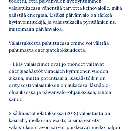
todettu, että päivänvalon hyödyntäminen
valaistuksessa vähentää tarvetta keinovalolle, mikä
säästää energiaa. Lisäksi päivänvalo on tärkeä
hyvinvointitekijä, ja valaistuksella pyritäänkin ns.
imitoimaan päivänvaloa.
Valaistuksesta puhuttaessa emme voi välttää
puhumasta energiatehokkuudesta.
– LED-valaiseimet ovat jo tuoneet valtavat
energiasäästöt viimeisen kymmenen vuoden
aikana, mutta potentiaalia lisäsäästöihin on
erityisesti valaistuksen ohjauksessa: läsnäolo-
ohjauksessa ja päivänvalo-ohjauksessa, Einola
sanoo.
Sisäilmastoluokituksessa (2018) valaistusta on
käsitelty melko suppeasti, ja siinä esitetyt
valaistuksen tavoitearvot poikkeavat melko paljon