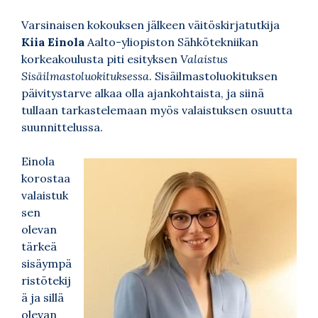
Varsinaisen kokouksen jälkeen väitöskirjatutkija
Kiia Einola
Aalto-yliopiston Sähkötekniikan
korkeakoulusta piti esityksen
Valaistus
Sisäilmastoluokituksessa
. Sisäilmastoluokituksen
päivitystarve alkaa olla ajankohtaista, ja siinä
tullaan tarkastelemaan myös valaistuksen osuutta
suunnittelussa.
Einola
korostaa
valaistuk
sen
olevan
tärkeä
sisäympä
ristötekij
ä ja sillä
olevan