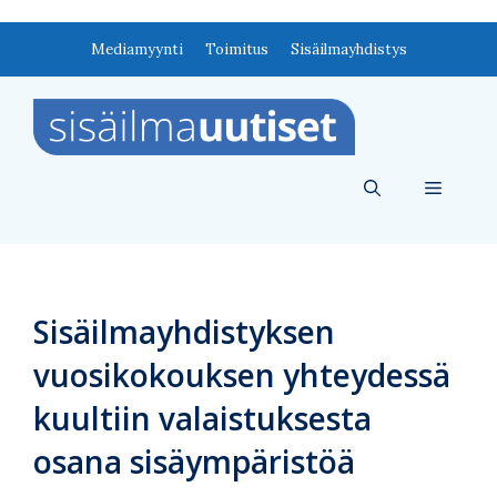
Siirry
Mediamyynti
Toimitus
Sisäilmayhdistys
sisältöön
Valikko
Sisäilmayhdistyksen
vuosikokouksen yhteydessä
kuultiin valaistuksesta
osana sisäympäristöä