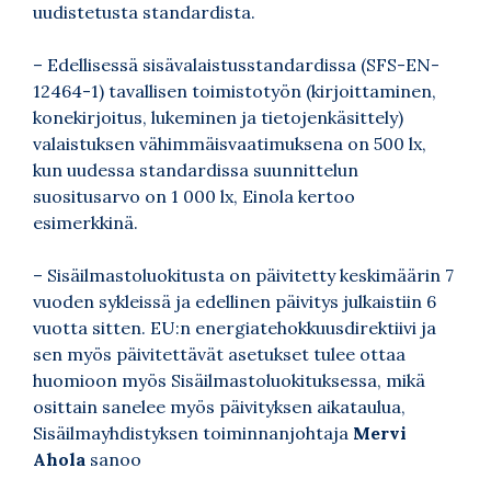
uudistetusta standardista.
– Edellisessä sisävalaistusstandardissa (SFS-EN-
12464-1) tavallisen toimistotyön (kirjoittaminen,
konekirjoitus, lukeminen ja tietojenkäsittely)
valaistuksen vähimmäisvaatimuksena on 500 lx,
kun uudessa standardissa suunnittelun
suositusarvo on 1 000 lx, Einola kertoo
esimerkkinä.
– Sisäilmastoluokitusta on päivitetty keskimäärin 7
vuoden sykleissä ja edellinen päivitys julkaistiin 6
vuotta sitten. EU:n energiatehokkuusdirektiivi ja
sen myös päivitettävät asetukset tulee ottaa
huomioon myös Sisäilmastoluokituksessa, mikä
osittain sanelee myös päivityksen aikataulua,
Sisäilmayhdistyksen toiminnanjohtaja
Mervi
Ahola
sanoo