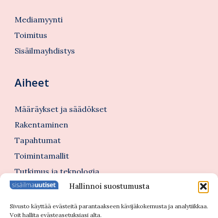
Mediamyynti
Toimitus
Sisäilmayhdistys
Aiheet
Määräykset ja säädökset
Rakentaminen
Tapahtumat
Toimintamallit
Tutkimus ja teknologia
Hallinnoi suostumusta
Tutustu myös
Sivusto käyttää evästeitä parantaakseen kävijäkokemusta ja analytiikkaa.
Voit hallita evästeasetuksiasi alta.