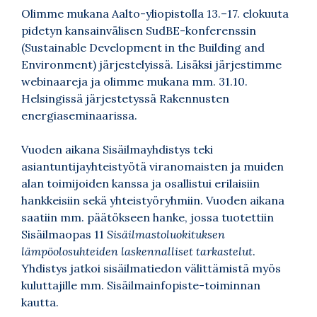
Olimme mukana Aalto-yliopistolla 13.–17. elokuuta
pidetyn kansainvälisen SudBE-konferenssin
(Sustainable Development in the Building and
Environment) järjestelyissä. Lisäksi järjestimme
webinaareja ja olimme mukana mm. 31.10.
Helsingissä järjestetyssä Rakennusten
energiaseminaarissa.
Vuoden aikana Sisäilmayhdistys teki
asiantuntijayhteistyötä viranomaisten ja muiden
alan toimijoiden kanssa ja osallistui erilaisiin
hankkeisiin sekä yhteistyöryhmiin. Vuoden aikana
saatiin mm. päätökseen hanke, jossa tuotettiin
Sisäilmaopas 11
Sisäilmastoluokituksen
lämpöolosuhteiden laskennalliset tarkastelut
.
Yhdistys jatkoi sisäilmatiedon välittämistä myös
kuluttajille mm. Sisäilmainfopiste-toiminnan
kautta.