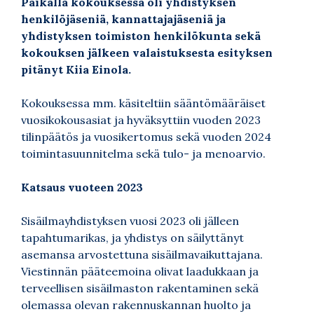
Paikalla kokouksessa oli yhdistyksen
henkilöjäseniä, kannattajajäseniä ja
yhdistyksen toimiston henkilökunta sekä
kokouksen jälkeen valaistuksesta esityksen
pitänyt Kiia Einola.
Kokouksessa mm. käsiteltiin sääntömääräiset
vuosikokousasiat ja hyväksyttiin vuoden 2023
tilinpäätös ja vuosikertomus sekä vuoden 2024
toimintasuunnitelma sekä tulo- ja menoarvio.
Katsaus vuoteen 2023
Sisäilmayhdistyksen vuosi 2023 oli jälleen
tapahtumarikas, ja yhdistys on säilyttänyt
asemansa arvostettuna sisäilmavaikuttajana.
Viestinnän pääteemoina olivat laadukkaan ja
terveellisen sisäilmaston rakentaminen sekä
olemassa olevan rakennuskannan huolto ja