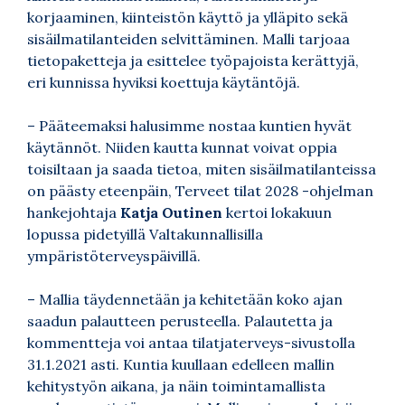
korjaaminen, kiinteistön käyttö ja ylläpito sekä
sisäilmatilanteiden selvittäminen. Malli tarjoaa
tietopaketteja ja esittelee työpajoista kerättyjä,
eri kunnissa hyviksi koettuja käytäntöjä.
– Pääteemaksi halusimme nostaa kuntien hyvät
käytännöt. Niiden kautta kunnat voivat oppia
toisiltaan ja saada tietoa, miten sisäilmatilanteissa
on päästy eteenpäin, Terveet tilat 2028 -ohjelman
hankejohtaja
Katja Outinen
kertoi lokakuun
lopussa pidetyillä Valtakunnallisilla
ympäristöterveyspäivillä.
– Mallia täydennetään ja kehitetään koko ajan
saadun palautteen perusteella. Palautetta ja
kommentteja voi antaa tilatjaterveys-sivustolla
31.1.2021 asti. Kuntia kuullaan edelleen mallin
kehitystyön aikana, ja näin toimintamallista