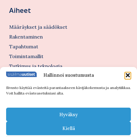
Aiheet
Määräykset ja säädökset
Rakentaminen
Tapahtumat
Toimintamallit
Tutkimus ja teknologia
Hallinnoi suostumusta
Tutustu myös
Sivusto käyttää evästeitä parantaakseen kävijäkokemusta ja analytiikkaa.
Voit hallita evästeasetuksiasi alta.
Kannattajajäsenblogi
Blogi
Hyväksy
Nimitykset
Kiellä