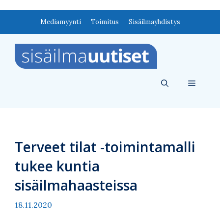
Siirry
Mediamyynti
Toimitus
Sisäilmayhdistys
sisältöön
Valikko
Terveet tilat -toimintamalli
tukee kuntia
sisäilmahaasteissa
18.11.2020