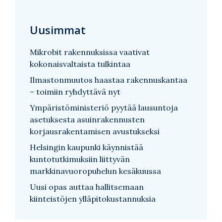
Uusimmat
Mikrobit rakennuksissa vaativat
kokonaisvaltaista tulkintaa
Ilmastonmuutos haastaa rakennuskantaa
– toimiin ryhdyttävä nyt
Ympäristöministeriö pyytää lausuntoja
asetuksesta asuinrakennusten
korjausrakentamisen avustukseksi
Helsingin kaupunki käynnistää
kuntotutkimuksiin liittyvän
markkinavuoropuhelun kesäkuussa
Uusi opas auttaa hallitsemaan
kiinteistöjen ylläpitokustannuksia