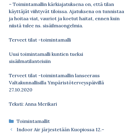
– Toimintamallin kärkiajatuksena on, että tilan
käyttäjät viihtyvät tiloissa. Ajatuksena on tunnistaa
ja hoitaa viat, vauriot ja koetut haitat, ennen kuin
niistä tulee ns. sisäilmaongelmia.
Terveet tilat -toimintamalli
Uusi toimintamalli kuntien tueksi
sisäilmatilanteisiin
Terveet tilat -toimintamallin lanseeraus
Valtakunnallisilla Ympäristöterveyspäivillä
27.10.2020
Teksti: Anna Merikari
Kategoriat
Toimintamallit
Indoor Air järjestetään Kuopiossa 12.–