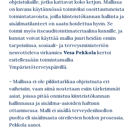
ohjeistuksille, jotka kattavat koko ketjun. Mallissa
on kuvaus käytännössä toimiviksi osoittautuneista
toimintatavoista, joilla kiinteistökannan hallinta ja
sisäilmatilanteet on saatu hoidettua hyvin. Se
toimii myös itseauditointimateriaalina kunnille, ja
kunnat voivat käyttää mallia juuri heidän omiin
tarpeisiinsa, sosiaali- ja terveysministeriön
neuvotteleva virkamies
Vesa Pekkola
kertoi
esitellessään toimintamallia
Ympäristöterveyspäivillä.
– Mallissa ei ole pikkutarkkaa ohjeistusta eri
vaiheisiin, vaan siinä nostetaan esiin tärkeimmät
asiat, joissa pitää onnistua kiinteistökannan
hallinnassa ja sisäilma-asioiden haltuun
ottamisessa. Malli ei sisällä terveydenhuollon
puolta eli sisäilmasta oireilevien hoidon prosessia,
Pekkola sanoi.