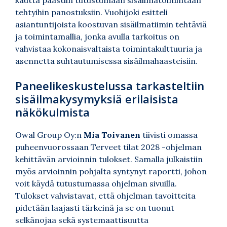
tehtyihin panostuksiin. Vuohijoki esitteli
asiantuntijoista koostuvan sisäilmatiimin tehtäviä
ja toimintamallia, jonka avulla tarkoitus on
vahvistaa kokonaisvaltaista toimintakulttuuria ja
asennetta suhtautumisessa sisäilmahaasteisiin.
Paneelikeskustelussa tarkasteltiin
sisäilmakysymyksiä erilaisista
näkökulmista
Owal Group Oy:n
Mia Toivanen
tiivisti omassa
puheenvuorossaan Terveet tilat 2028 -ohjelman
kehittävän arvioinnin tulokset. Samalla julkaistiin
myös arvioinnin pohjalta syntynyt raportti, johon
voit käydä tutustumassa ohjelman sivuilla.
Tulokset vahvistavat, että ohjelman tavoitteita
pidetään laajasti tärkeinä ja se on tuonut
selkänojaa sekä systemaattisuutta