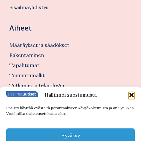
Sisäilmayhdistys
Aiheet
Määräykset ja säädökset
Rakentaminen
Tapahtumat
Toimintamallit
Tutkimus ja teknologia
Hallinnoi suostumusta
Tutustu myös
Sivusto käyttää evästeitä parantaakseen kävijäkokemusta ja analytiikkaa.
Voit hallita evästeasetuksiasi alta.
Kannattajajäsenblogi
Blogi
Hyväksy