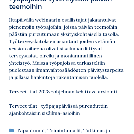
teemoihin
Iltapäivällä webinaarin osallistujat jakaantuivat
pienempiin työpajoihin, joissa päivän teemoihin
päästiin pureutumaan yksityiskohtaisella tasolla.
Työterveyslaitoksen asiantuntijoiden vetämän
session aiheena olivat sisäilmaan liittyvät
terveysasiat, oireilu ja moniammatillinen
yhteistyö. Muissa työpajoissa tarkasteltiin
puolestaan ilmanvaihtosäädösten päivitystarpeita
ja julkisia hankintoja rakentamisen puolella.
Terveet tilat 2028 -ohjelman kehittävä arviointi
Terveet tilat -työpajapäivässä pureuduttiin
ajankohtaisiin sisäilma-asioihin
Kategoriat
Tapahtumat
,
Toimintamallit
,
Tutkimus ja