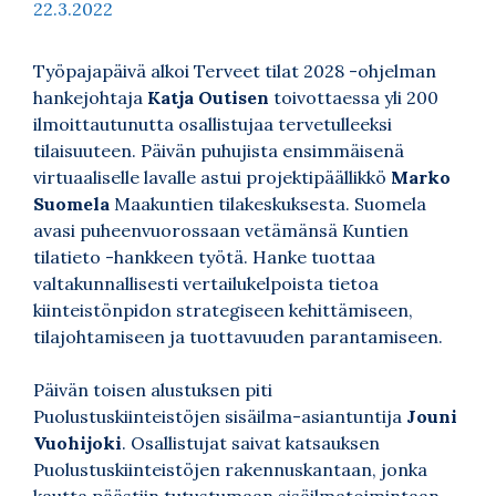
22.3.2022
Työpajapäivä alkoi Terveet tilat 2028 -ohjelman
hankejohtaja
Katja Outisen
toivottaessa yli 200
ilmoittautunutta osallistujaa tervetulleeksi
tilaisuuteen. Päivän puhujista ensimmäisenä
virtuaaliselle lavalle astui projektipäällikkö
Marko
Suomela
Maakuntien tilakeskuksesta. Suomela
avasi puheenvuorossaan vetämänsä Kuntien
tilatieto -hankkeen työtä. Hanke tuottaa
valtakunnallisesti vertailukelpoista tietoa
kiinteistönpidon strategiseen kehittämiseen,
tilajohtamiseen ja tuottavuuden parantamiseen.
Päivän toisen alustuksen piti
Puolustuskiinteistöjen sisäilma-asiantuntija
Jouni
Vuohijoki
. Osallistujat saivat katsauksen
Puolustuskiinteistöjen rakennuskantaan, jonka
kautta päästiin tutustumaan sisäilmatoimintaan