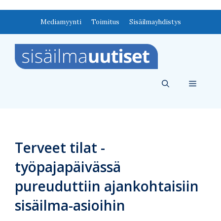
Siirry
Mediamyynti
Toimitus
Sisäilmayhdistys
sisältöön
Valikko
Terveet tilat -
työpajapäivässä
pureuduttiin ajankohtaisiin
sisäilma-asioihin