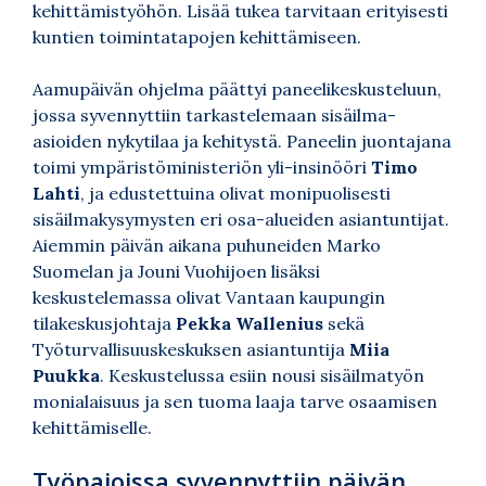
kehittämistyöhön. Lisää tukea tarvitaan erityisesti
kuntien toimintatapojen kehittämiseen.
Aamupäivän ohjelma päättyi paneelikeskusteluun,
jossa syvennyttiin tarkastelemaan sisäilma-
asioiden nykytilaa ja kehitystä. Paneelin juontajana
toimi ympäristöministeriön yli-insinööri
Timo
Lahti
, ja edustettuina olivat monipuolisesti
sisäilmakysymysten eri osa-alueiden asiantuntijat.
Aiemmin päivän aikana puhuneiden Marko
Suomelan ja Jouni Vuohijoen lisäksi
keskustelemassa olivat Vantaan kaupungin
tilakeskusjohtaja
Pekka Wallenius
sekä
Työturvallisuuskeskuksen asiantuntija
Miia
Puukka
. Keskustelussa esiin nousi sisäilmatyön
monialaisuus ja sen tuoma laaja tarve osaamisen
kehittämiselle.
Työpajoissa syvennyttiin päivän